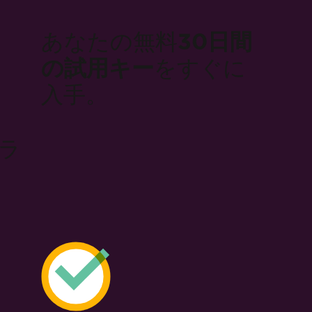
あなたの無料
30日間
の試用キー
をすぐに
ブラ
入手。
トライアルフォームが正常に
送信されました
。
試用キーはメールに届いているはずです。
もし届いていない場合は
support@ironsoftware.com
にご連絡く
ださい。