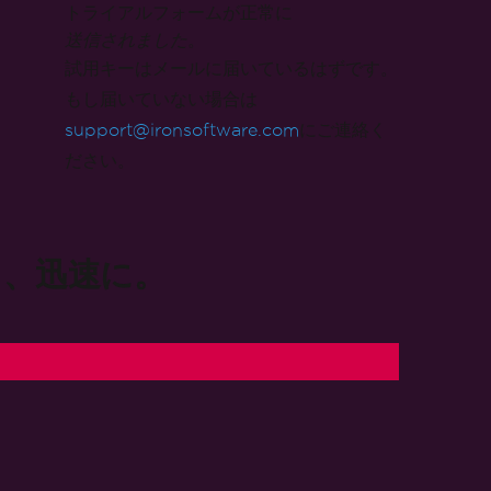
き、迅速に。
ット
PDFの編集
ページ構造の変更：
PDFのマージ & 分割
）
, bmp)
コンテンツを編集：
ィレイ）
新しいHTMLコンテンツを追加
）
ヘッダー & フッターを追加
スタンプ＆透かし
背景 & 前景
注釈を追加＆編集