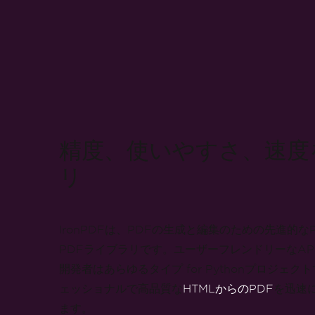
精度、使いやすさ、速度を
リ
IronPDFは、PDFの生成と編集のための先進的なPy
PDFライブラリです。ユーザーフレンドリーなAP
開発者はあらゆるタイプ for Pythonプロジェク
ェッショナルで高品質な
HTMLからのPDF
を迅速
ます。