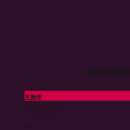
PDFがH
互換性
プラットフォーム：
HT
Python 3.7+
HT
HT
OS：
UR
Microsoft Windows
画像
MacOS
Linux
画像
Docker
PD
Azure