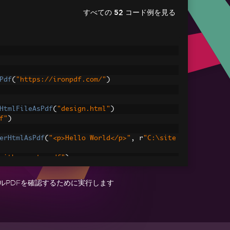
すべての 52 コード例を見る
Pdf
(
"https://ironpdf.com/"
)
HtmlFileAsPdf
(
"design.html"
)
f"
)
erHtmlAsPdf
(
"<p>Hello World</p>"
,
 r
"C:\site
with_assets.pdf"
)
ルPDFを確認するために実行します