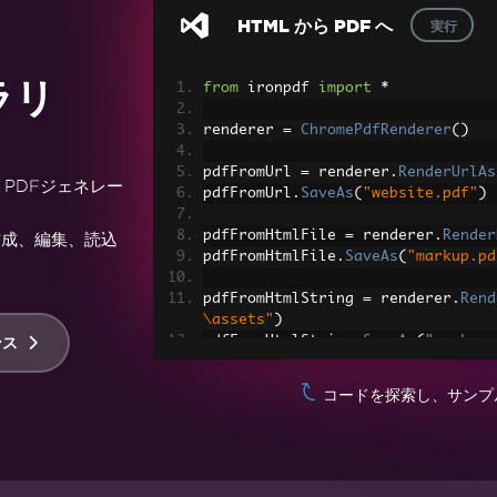
HTML から PDF へ
実行
ラリ
from
 ironpdf 
import
*
renderer 
=
ChromePdfRenderer
()
pdfFromUrl 
=
 renderer
.
RenderUrlAs
PDFジェネレー
pdfFromUrl
.
SaveAs
(
"website.pdf"
)
pdfFromHtmlFile 
=
 renderer
.
Render
トの作成、編集、読込
pdfFromHtmlFile
.
SaveAs
(
"markup.pd
pdfFromHtmlString 
=
 renderer
.
Rend
\assets"
)
pdfFromHtmlString
.
SaveAs
(
"markup_
ンス
コードを探索し、サンプ