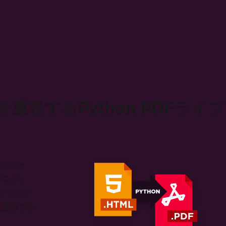
重視するPython PDFライ
thon
Iにより、
トでプロフ
に提供でき