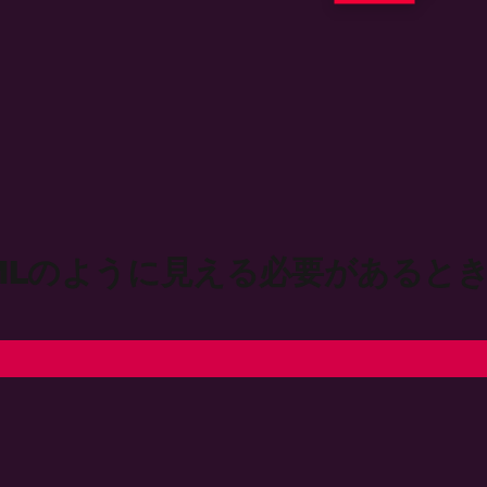
TMLのように見える必要があると
PDFの生成
PDFのフォーマ
MLからPDFへ:
HTMLアセットを使用:
MLファイルをPDFに
HTML（5以下）
ML文字列をPDFに
CSS（スクリーン＆プリント
LからPDFへ
画像 (jpg, png, gif, tiff, svg
JavaScript（＋レンダーデ
を変換：
フォント（ウェブ＆アイコン
から PDF へ
ビューを設定：
F から画像へ
レスポンシブレイアウト