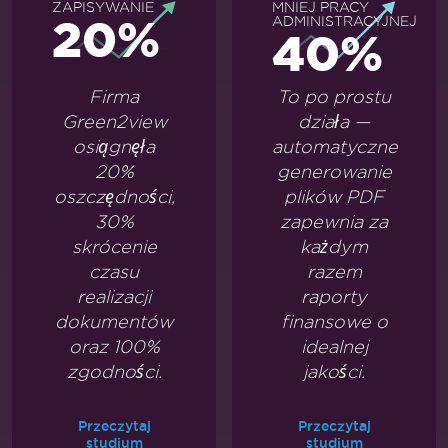
ZAPISYWANIE
MNIEJ PRACY
20%
ADMINISTRACYJNEJ
40%
Firma
To po prostu
Green2view
działa —
osiągnęła
automatyczne
20%
generowanie
oszczędności,
plików PDF
30%
zapewnia za
skrócenie
każdym
czasu
razem
realizacji
raporty
dokumentów
finansowe o
oraz 100%
idealnej
zgodności.
jakości.
Przeczytaj
Przeczytaj
studium
studium