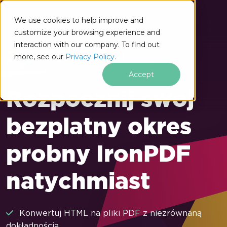
We use cookies to help improve and
customize your browsing experience and
interaction with our company. To find out
dla Node.js
more, see our
Privacy Policy.
Accept
Rozpocznij swoj
bezplatny okres
probny IronPDF
natychmiast
Konwertuj HTML na pliki PDF z niezrównaną
dokładnością