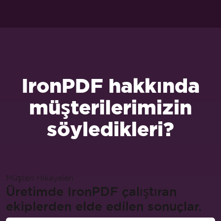
IronPDF hakkında
müşterilerimizin
söyledikleri?
Müşteri Hikayeleri
Üretimde IronPDF çalıştıran
ekiplerden elde edilen sonuçlar.