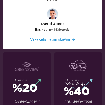
David Jones
Baş Yazılım Mühendisi
Vaka çalışmasını okuyun
TASARRUF
DAHA AZ
%20
YÖNETİM İŞİ
%40
Green2view
Her seferinde