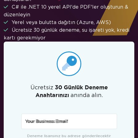
C# ile .NET 10 yerel API'de PDF'ler oluşturun &
düzenleyin
Yerel veya bulutta dağıtın (Azure, AWS)
Ücretsiz 30 günlük deneme, su işareti yok, kredi
kartı gerekmiyor
Ücretsiz
30 Günlük Deneme
anında alın.
Anahtarınızı
Your Business Email
*
Deneme lisansınız bu adrese gönderilecektir