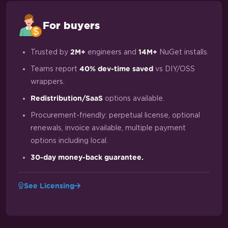
For buyers
Trusted by
engineers and
NuGet installs.
2M+
14M+
Teams report
vs DIY/OSS
40% dev-time saved
wrappers.
options available.
Redistribution/SaaS
Procurement-friendly: perpetual license, optional
renewals, invoice available, multiple payment
options including local.
30-day money-back guarantee.
See Licensing