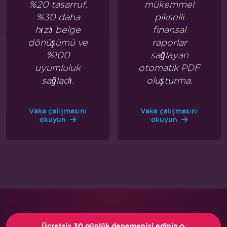
%20 tasarruf,
mükemmel
%30 daha
pikselli
hızlı belge
finansal
dönüşümü ve
raporlar
%100
sağlayan
uyumluluk
otomatik PDF
sağladı.
oluşturma.
Vaka çalışmasını
Vaka çalışmasını
okuyun
okuyun
Ücretsiz denemenizi edinin
Ücretsiz 30 günlük denemenizi edinin