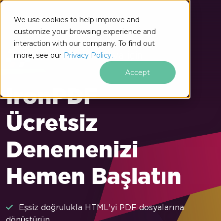
We use cookies to help improve and
customize your browsing experience and
interaction with our company. To find out
Java için
more, see our
Privacy Policy.
Accept
IronPDF
Ücretsiz
Denemenizi
Hemen Başlatın
Eşsiz doğrulukla HTML'yi PDF dosyalarına
dönüştürün