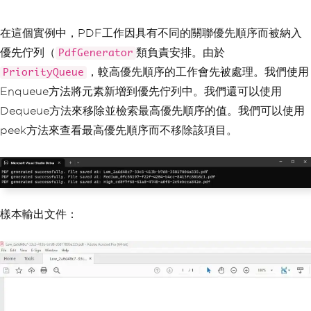
sk
(
"Medium Priority Document"
,
Priorit
y
.
Medium
));
        pdfTaskQueue
.
Enqueue
(
new
PdfTa
在這個實例中，PDF工作因具有不同的關聯優先順序而被納入
sk
(
"Low Priority Document"
,
Priority
.
L
優先佇列（
類負責安排。由於
PdfGenerator
ow
));
，較高優先順序的工作會先被處理。我們使用
PriorityQueue
// Process PDF tasks in order 
Enqueue方法將元素新增到優先佇列中。我們還可以使用
of their priority
while
(
pdfTaskQueue
.
Count
>
0
)
Dequeue方法來移除並檢索最高優先順序的值。我們可以使用
{
peek方法來查看最高優先順序而不移除該項目。
PdfTask
 nextTask 
=
 pdfTask
Queue
.
Dequeue
();
GeneratePdf
(
nextTask
);
}
}
樣本輸出文件：
// Generate PDF document using Iro
nPDF
static
void
GeneratePdf
(
PdfTask
 pd
fTask
)
{
// Create a new PDF document u
sing IronPDF
IronPdf
.
HtmlToPdf
 renderer 
=
n