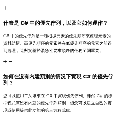
{
// Prioritize higher priority 
tasks
return
 y
.
Priority
.
CompareTo
(
x
.
什麼是 C# 中的優先佇列，以及它如何運作？
Priority
);
}
}
C# 中的優先佇列是一種根據元素的優先順序來處理元素的
資料結構。高優先順序的元素將在低優先順序的元素之前得
到處理，這對於基於緊急性要求順序的任務至關重要。
如何在沒有內建類別的情況下實現 C# 的優先佇
列？
您可以使用二叉堆來在 C# 中實現優先佇列。雖然 C# 的標
準程式庫沒有內建的優先佇列類別，但您可以建立自己的實
現或使用提供此功能的第三方程式庫。