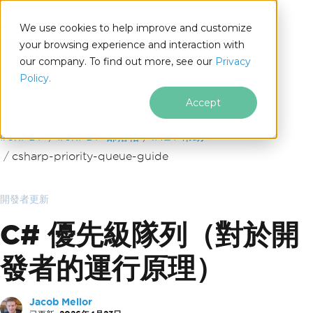
We use cookies to help improve and customize
your browsing experience and interaction with
our company. To find out more, see our
Privacy
for
Policy.
.NET
Accept
跳至頁尾內容
IronPDF
IronPDF 部落格
.NET 幫助
csharp-priority-queue-guide
開發者更新
C# 優先級隊列（對於開
發者的運行原理）
Jacob Mellor