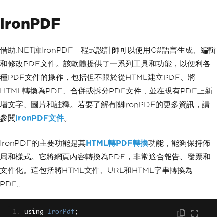
t
;
IronPDF
// Method to add an element to the 
priority queue
public
void
Enqueue
(
T item
)
借助.NET庫IronPDF，程式設計師可以使用C#語言生成、編輯
{
        elements
.
Add
(
item
);
和修改PDF文件。該軟體提供了一系列工具和功能，以便利各
int
 index 
=
Count
-
1
;
種PDF文件的操作，包括但不限於從HTML建立PDF、將
// Bubble up the newly added i
HTML轉換為PDF、合併或拆分PDF文件，並在現有PDF上新
tem to maintain heap property
增文字、圖片和註釋。若要了解有關IronPDF的更多資訊，請
while
(
index 
>
0
)
{
參閱
IronPDF文件
。
int
 parentIndex 
=
(
index 
-
1
)
/
2
;
if
(
comparer
.
Compare
(
eleme
IronPDF的主要功能是其
HTML轉PDF轉換
功能，能夠保持佈
nts
[
parentIndex
],
 elements
[
index
])
<=
局和樣式。它將網頁內容轉換為PDF，非常適合報告、發票和
0
)
break
;
文件化。這包括將HTML文件、URL和HTML字串轉換為
Swap
(
index
,
 parentIndex
);
PDF。
            index 
=
 parentIndex
;
}
}
using 
IronPdf
;