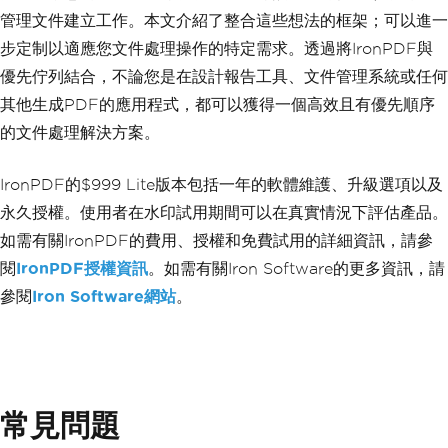
管理文件建立工作。本文介紹了整合這些想法的框架；可以進一
public
PdfTask
(
string
 content
,
Pri
ority
 priority
)
步定制以適應您文件處理操作的特定需求。透過將IronPDF與
{
優先佇列結合，不論您是在設計報告工具、文件管理系統或任何
Content
=
 content
;
Priority
=
 priority
;
其他生成PDF的應用程式，都可以獲得一個高效且有優先順序
}
的文件處理解決方案。
}
// Enum to define priority levels
IronPDF的$999 Lite版本包括一年的軟體維護、升級選項以及
public
enum
Priority
{
永久授權。使用者在水印試用期間可以在真實情況下評估產品。
Low
,
如需有關IronPDF的費用、授權和免費試用的詳細資訊，請參
Medium
,
High
閱
IronPDF授權資訊
。如需有關Iron Software的更多資訊，請
}
參閱
Iron Software網站
。
// Comparer to compare PDF tasks based 
on their priority
public
class
PdfTaskComparer
:
ICompar
er
<
PdfTask
>
{
常見問題
public
int
Compare
(
PdfTask
 x
,
PdfT
ask
 y
)