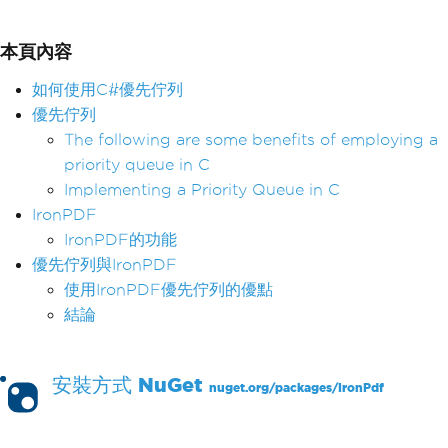
本頁內容
如何使用C#優先佇列
優先佇列
The following are some benefits of employing a
priority queue in C
Implementing a Priority Queue in C
IronPDF
IronPDF的功能
優先佇列與IronPDF
使用IronPDF優先佇列的優點
結論
安裝方式
NuGet
nuget.org/packages/
IronPdf
PM >
Install-Package IronPdf