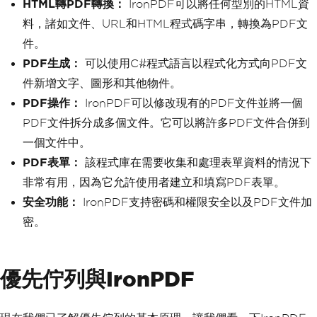
HTML轉PDF轉換：
int
 rightChild 
IronPDF可以將任何型別的HTML資
=
 leftChild 
r
.
RenderHtmlFileAsPdf
(
htmlFilePath
);
+
1
;
料，諸如文件、URL和HTML程式碼字串，轉換為PDF文
        pdfFromHtmlFile
.
SaveAs
(
"HTMLFi
int
 minChild 
=
(
rightChild 
leToPDF.pdf"
);
件。
<
Count
&&
 comparer
.
Compare
(
elements
[
r
ightChild
],
 elements
[
leftChild
])
<
0
)
PDF生成：
可以使用C#程式語言以程式化方式向PDF文
// 3. Convert URL to PDF
?
 rightChild
var
 url 
=
"http://ironpdf.co
件新增文字、圖形和其他物件。
:
 leftChild
;
m"
;
// Specify the URL
PDF操作：
IronPDF可以修改現有的PDF文件並將一個
var
 pdfFromUrl 
=
 renderer
.
Rend
if
(
comparer
.
Compare
(
eleme
erUrlAsPdf
(
url
);
PDF文件拆分成多個文件。它可以將許多PDF文件合併到
nts
[
index
],
 elements
[
minChild
])
<=
0
)
        pdfFromUrl
.
SaveAs
(
"URLToPDF.pd
break
;
一個文件中。
f"
);
}
PDF表單：
該程式庫在需要收集和處理表單資料的情況下
Swap
(
index
,
 minChild
);
}
            index 
=
 minChild
;
非常有用，因為它允許使用者建立和填寫PDF表單。
}
安全功能：
IronPDF支持密碼和權限安全以及PDF文件加
return
 front
;
密。
}
// Helper method to swap elements 
優先佇列與IronPDF
in the list
private
void
Swap
(
int
 i
,
int
 j
)
{
        T temp 
=
 elements
[
i
];