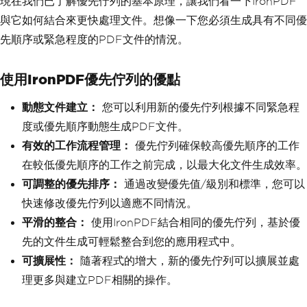
現在我們已了解優先佇列的基本原理，讓我們看一下IronPDF
        elements
[
i
]
=
 elements
[
j
];
與它如何結合來更快處理文件。想像一下您必須生成具有不同優
        elements
[
j
]
=
 temp
;
}
先順序或緊急程度的PDF文件的情況。
}
使用IronPDF優先佇列的優點
動態文件建立：
您可以利用新的優先佇列根據不同緊急程
度或優先順序動態生成PDF文件。
有效的工作流程管理：
優先佇列確保較高優先順序的工作
在較低優先順序的工作之前完成，以最大化文件生成效率。
可調整的優先排序：
通過改變優先值/級別和標準，您可以
快速修改優先佇列以適應不同情況。
平滑的整合：
使用IronPDF結合相同的優先佇列，基於優
先的文件生成可輕鬆整合到您的應用程式中。
可擴展性：
隨著程式的增大，新的優先佇列可以擴展並處
理更多與建立PDF相關的操作。