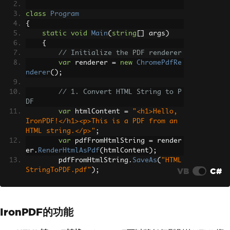
// Method to remove and return the 
class
Program
element with the highest priority
{
public
 T 
Dequeue
()
static
void
Main
(
string
[]
 args
)
{
{
if
(
Count
==
0
)
// Initialize the PDF renderer
throw
new
InvalidOperation
var
 renderer 
=
new
ChromePdfRe
Exception
(
"Queue is empty."
);
nderer
();
        T front 
=
 elements
[
0
];
// 1. Convert HTML String to P
        elements
[
0
]
=
 elements
[
Count
-
DF
1
];
var
 htmlContent 
=
"<h1>Hello, 
        elements
.
RemoveAt
(
Count
-
1
);
IronPDF!</h1><p>This is a PDF from an 
HTML string.</p>"
;
// Push down the root element 
var
 pdfFromHtmlString 
=
 render
to maintain heap property
er
.
RenderHtmlAsPdf
(
htmlContent
);
int
 index 
=
0
;
        pdfFromHtmlString
.
SaveAs
(
"HTML
while
(
true
)
VB
C#
StringToPDF.pdf"
);
{
int
 leftChild 
=
2
*
 index 
// 2. Convert HTML File to PDF
+
1
;
var
 htmlFilePath 
=
"path_to_yo
if
(
leftChild 
>=
Count
)
IronPDF的功能
ur_html_file.html"
;
// Specify the pat
break
;
h to your HTML file
var
 pdfFromHtmlFile 
=
 rendere