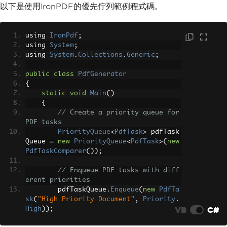
以下是使用IronPDF的優先佇列範例程式碼。
using 
IronPdf
;
using 
System
;
using 
System
.
Collections
.
Generic
;
public
class
PdfGenerator
{
static
void
Main
()
{
// Create a priority queue for 
PDF tasks
PriorityQueue
<
PdfTask
>
 pdfTask
Queue 
=
new
PriorityQueue
<
PdfTask
>(
new
PdfTaskComparer
());
// Enqueue PDF tasks with diff
erent priorities
        pdfTaskQueue
.
Enqueue
(
new
PdfTa
sk
(
"High Priority Document"
,
Priority
.
VB
C#
High
));
        pdfTaskQueue
.
Enqueue
(
new
PdfTa