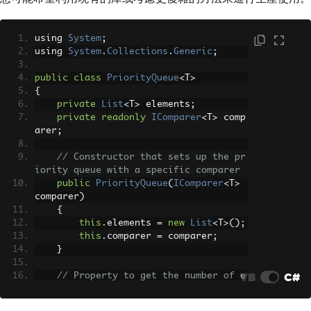
using 
System
;
using 
System
.
Collections
.
Generic
;
public
class
PriorityQueue
<
T
>
{
private
List
<
T
>
 elements
;
private
readonly
IComparer
<
T
>
 comp
arer
;
// Constructor that sets up the pr
iority queue with a specific comparer
public
PriorityQueue
(
IComparer
<
T
>
comparer
)
{
this
.
elements 
=
new
List
<
T
>();
this
.
comparer 
=
 comparer
;
}
VB
C#
// Property to get the number of e
lements in the queue
public
int
Count
=>
 elements
.
Coun