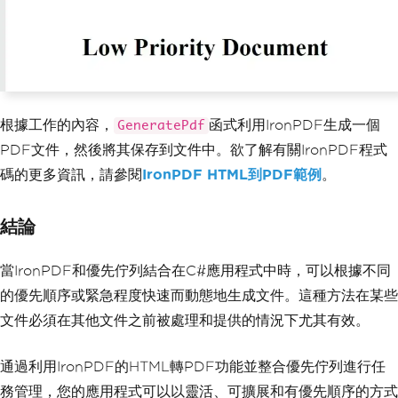
ew
IronPdf
.
HtmlToPdf
();
PdfDocument
 pdf 
=
 renderer
.
Ren
derHtmlAsPdf
(
$
"<h1>{pdfTask.Content}</
h1>"
);
// Save the PDF to a file
string
 pdfFilePath 
=
 $
"{pdfTas
根據工作的內容，
函式利用IronPDF生成一個
GeneratePdf
k.Priority}_{Guid.NewGuid()}.pdf"
;
        pdf
.
SaveAs
(
pdfFilePath
);
PDF文件，然後將其保存到文件中。欲了解有關IronPDF程式
碼的更多資訊，請參閱
IronPDF HTML到PDF範例
。
// Display confirmation messag
e
Console
.
WriteLine
(
$
"PDF genera
結論
ted successfully. File saved at: {pdfF
ilePath}"
);
}
當IronPDF和優先佇列結合在C#應用程式中時，可以根據不同
}
的優先順序或緊急程度快速而動態地生成文件。這種方法在某些
// Class to define a PDF task
文件必須在其他文件之前被處理和提供的情況下尤其有效。
public
class
PdfTask
{
public
string
Content
{
get
;
}
通過利用IronPDF的HTML轉PDF功能並整合優先佇列進行任
public
Priority
Priority
{
get
;
}
務管理，您的應用程式可以以靈活、可擴展和有優先順序的方式