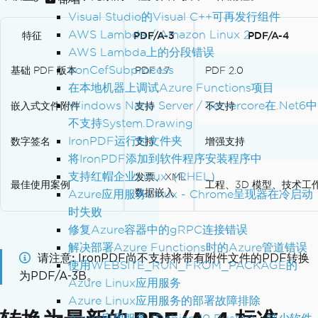
Visual Studio的Visual C++可再发行组件
AWS Lambda / Amazon Linux 2
特征
PDF/A-3
PDF/A-4
AWS Lambda上的分段错误
IronCefSubprocess
基础 PDF 版本
PDF 1.7
PDF 2.0
在本地机器上调试Azure Functions项目
Windows Nano Server / Servercore在.Net6中
嵌入式文件附件
支持
不支持
不支持System.Drawing
IronPDF运行时文件夹
数字签名
支持
增强支持
将IronPDF添加到软件程序安装程序中
支持红帽企业Linux（RHEL）
发票、XML
最佳使用案例
工程、3D 模型、技术工
数据嵌入
Azure应用服务Linux - Chrome呈现器在冷启动
时失败
修复Azure容器中的gRPC连接错误
解决部署Azure Functions时的Azure管道错误
请注意
IronPDF尚不支持将带有附件文件的PDF转换
使用WEBSITE_RUN_FROM_PACKAGE的
为PDF/A-3B。
Azure Linux应用服务
Azure Linux应用服务的部署故障排除