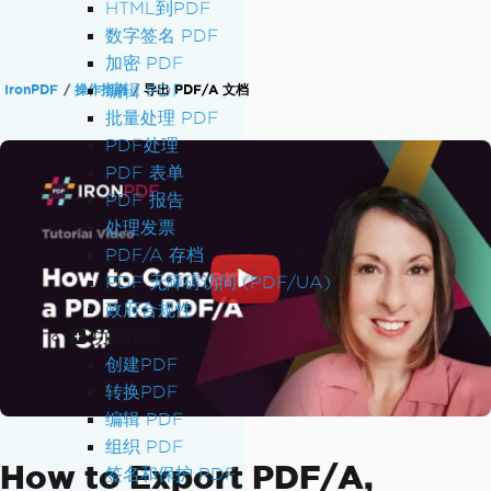
HTML到PDF
数字签名 PDF
加密 PDF
编辑 PDF
IronPDF
操作指南
导出 PDF/A 文档
批量处理 PDF
PDF处理
PDF 表单
PDF 报告
处理发票
PDF/A 存档
PDF 无障碍访问 (PDF/UA)
政府合规性
功能指南
创建PDF
转换PDF
编辑 PDF
组织 PDF
How to Export PDF/A,
签名和保护 PDF