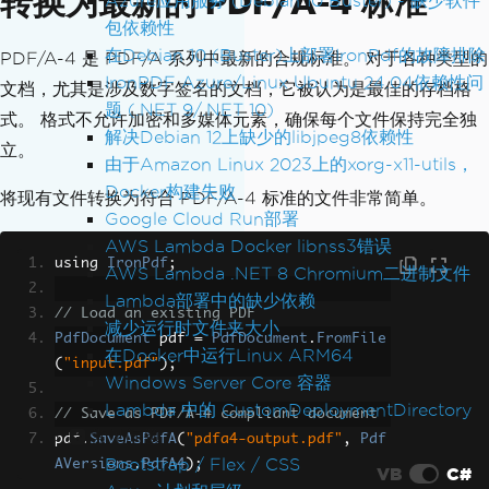
转换为最新的 PDF/A-4 标准
Azure应用服务 (Debian 10 Buster) - 缺少软件
包依赖性
在Debian 10 (Buster)上部署IronPdf的故障排除
PDF/A-4 是 PDF/A 系列中最新的合规标准。 对于各种类型的
IronPDF Azure/Linux Ubuntu 24.04依赖性问
文档，尤其是涉及数字签名的文档，它被认为是最佳的存档格
题 (.NET 9/.NET 10)
式。 格式不允许加密和多媒体元素，确保每个文件保持完全独
解决Debian 12上缺少的libjpeg8依赖性
立。
由于Amazon Linux 2023上的xorg-x11-utils，
Docker构建失败
将现有文件转换为符合 PDF/A-4 标准的文件非常简单。
Google Cloud Run部署
AWS Lambda Docker libnss3错误
using 
IronPdf
;
AWS Lambda .NET 8 Chromium二进制文件
Lambda部署中的缺少依赖
// Load an existing PDF
减少运行时文件夹大小
PdfDocument
 pdf 
=
PdfDocument
.
FromFile
在Docker中运行Linux ARM64
(
"input.pdf"
);
Windows Server Core 容器
Lambda 中的 CustomDeploymentDirectory
// Save as PDF/A-4 compliant document
常见问题
pdf
.
SaveAsPdfA
(
"pdfa4-output.pdf"
,
Pdf
Bootstrap / Flex / CSS
AVersions
.
PdfA4
);
VB
C#