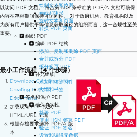
绘制文本和位图
以访问 PDF 文档。 符合第 508 条标准的 PDF/A 文档可确保
画线和矩形
内容在存档期间保持可访问性。 对于政府机构、教育机构以及
旋转文本和页面
为所有用户提供平等信息获取途径的组织而言，这一合规性至关
转换 PDF 页面
重要。
组织 PDF
编辑 PDF 结构
添加、复制和删除 PDF 页面
合并或拆分 PDF
拆分多页 PDF
最小工作流程（4 个步骤）
补充组织
Download C# Library for
添加和移除附件
大纲和书签
Creating PDF/A
签名和保护 PDF
Documents
确保真实性
加载现有 PDF 或从
签署 PDF
HTML/URL 呈现
使用 HSM 签署 PDF
根据存档要求选择 PDF/A 版
验证 PDF 签名
本
设置和编辑元数据