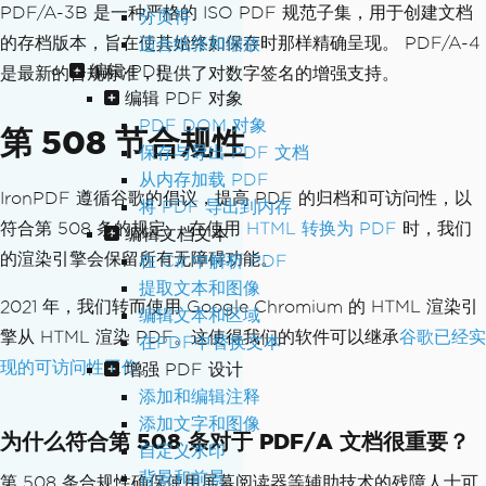
PDF/A-3B 是一种严格的 ISO PDF 规范子集，用于创建文档
分页符
的存档版本，旨在使其始终如保存时那样精确呈现。 PDF/A-4
适合纸张和缩放
编辑 PDF
是最新的合规标准，提供了对数字签名的增强支持。
编辑 PDF 对象
PDF DOM 对象
第 508 节合规性
保存与导出 PDF 文档
从内存加载 PDF
IronPDF 遵循谷歌的倡议，提高 PDF 的归档和可访问性，以
将 PDF 导出到内存
符合第 508 条的规定。 在使用
HTML 转换为 PDF
时，我们
编辑文档文本
的渲染引擎会保留所有无障碍功能。
在 C# 中解析 PDF
提取文本和图像
2021 年，我们转而使用 Google Chromium 的 HTML 渲染引
编辑文本和区域
擎从 HTML 渲染 PDF。这使得我们的软件可以继承
谷歌已经实
在PDF中替换文本
现的可访问性工作
。
增强 PDF 设计
添加和编辑注释
添加文字和图像
为什么符合第 508 条对于 PDF/A 文档很重要？
自定义水印
背景和前景
第 508 条合规性确保使用屏幕阅读器等辅助技术的残障人士可