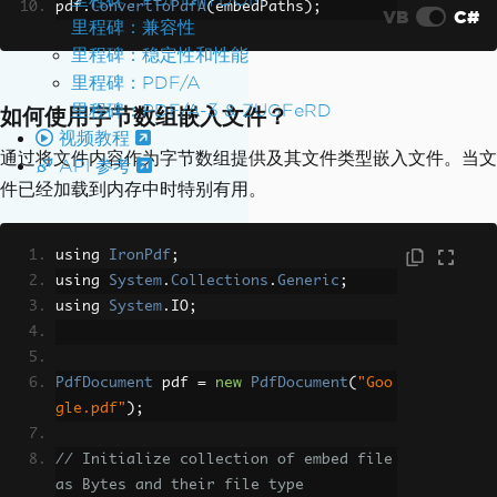
pdf
.
ConvertToPdfA
(
embedPaths
);
VB
C#
里程碑：兼容性
里程碑：稳定性和性能
里程碑：PDF/A
里程碑：PDF/A-3 & ZUGFeRD
如何使用字节数组嵌入文件？
视频教程
通过将文件内容作为字节数组提供及其文件类型嵌入文件。当文
API 参考
件已经加载到内存中时特别有用。
using 
IronPdf
;
using 
System
.
Collections
.
Generic
;
using 
System
.
IO
;
PdfDocument
 pdf 
=
new
PdfDocument
(
"Goo
gle.pdf"
);
// Initialize collection of embed file 
as Bytes and their file type