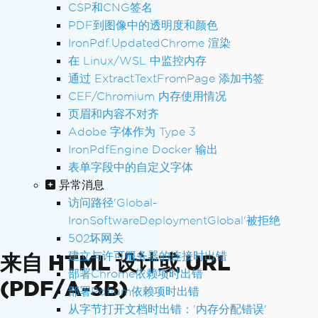
CSP和CNG签名
PDF到图像中的透明度和颜色
IronPdf.UpdatedChrome 渲染
在 Linux/WSL 中监控内存
通过 ExtractTextFromPage 添加书签
CEF/Chromium 内存使用情况
页眉和内容不对齐
Adobe 字体作为 Type 3
IronPdfEngine Docker 输出
表单字段中的自定义字体
异常消息
访问路径'Global-
IronSoftwareDeploymentGlobal'被拒绝
502坏网关
建立与许可服务器的连接时出错
来自 HTML 设计或 URL
部署Chrome依赖项时出错
(PDF/A-3B)
部署Pdfium依赖项时出错
从字节打开文档时出错：'内存分配错误'