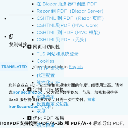
在 Blazor 服务器中创建 PDF
Razor 到 PDF（Blazor Server）
CSHTML 到 PDF（Razor 页面）
CSHTML到PDF (MVC Core)
CSHTML 到 PDF (MVC 框架)
CSHTML到PDF（无头）
复制链接
网页可访问性
TLS 网站和系统登录
Cookies
TRANSLATED
View the article in
English
HTTP 请求头
代理配置
线性化PDF
您的企业在 PDF 安全性和合规性方面的年度订阅费用过高。请考
定制 PDF 转换
IronSecureDoc
虑
，它为管理数字签名、节录、加密和保护等
渲染选项
探索
SaaS 服务提供解决方案，只需一次性支付。
设置自定义边距
IronSecureDoc 的文档
。
灰度
优化 PDF 布局
IronPDF支持按照 PDF/A-3b 和 PDF/A-4
标准导出 PDF。
添加目录