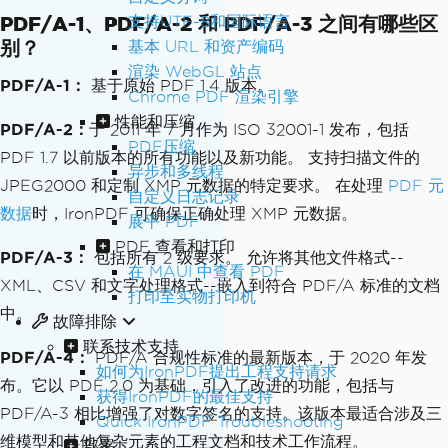
PDF/A-1、PDF/A-2 和 PDF/A-3 之间有哪些区
支持UTF-8和国际语言
别？
基本 URL 和资产编码
渲染 WebGL 站点
PDF/A-1：
基于原始 PDF 1.4 版本。
Chrome PDF 渲染引擎
性能和压缩
PDF/A-2：
于 2011 年 7 月作为 ISO 32001-1 发布，包括
PDF压缩
PDF 1.7 以前版本的所有功能以及新功能。 支持扫描文件的
异步和多线程
JPEG2000 和定制 XMP 元数据的特定要求。 在处理
PDF 元
自定义日志记录
数据
时，IronPDF 可确保正确处理 XMP 元数据。
展平 PDF
PDF 查看和打印
PDF/A-3：
包括所有 2 级要求。 允许将其他文件格式--
在 MAUI 中查看 PDF
XML、CSV 和文字处理格式--嵌入到符合 PDF/A 标准的文档
打印至实物打印机
中。
故障排除
联系技术支持
PDF/A-4：
PDF/A 合规性标准的最新版本，于 2020 年发
如何为IronPDF提出工程支持请求
布。它以 PDF 2.0 为基础，引入了改进的功能，包括与
获得IronPDF的最佳支持
PDF/A-3 相比增强了对数字签名的支持。该版本最适合涉及三
Quick IronPDF Troubleshooting
维模型和其他复杂元素的工程文档和技术工作流程。
部署