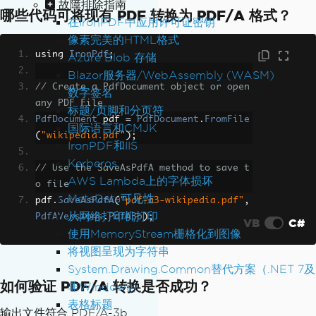
故障排除指南
哪些代码可将现有 PDF 转换为 PDF/A 格式？
在IronPDF中应用许可证密钥
像素完美的HTML格式
using 
IronPdf
;
Azure Blob 存储
Blazor服务器/WebAssembly (WASM)
// Create a PdfDocument object or open 
数字签名
any PDF File
标题/页脚和分页符
PdfDocument
 pdf 
=
PdfDocument
.
FromFile
国际语言和CMJK
(
"wikipedia.pdf"
);
IronPDF和IIS
Kerberos
// Use the SaveAsPdfA method to save t
AWS Lambda上的字体损坏
o file
MetaData可见性
pdf
.
SaveAsPdfA
(
"pdf-a3-wikipedia.pdf"
,
从网络打印机打印
PdfAVersions
.
PdfA3b
);
VB
C#
使用MemoryStream栅格化到图像
将视图呈现为字符串
System.Drawing.Common替代方案（.NET 7及
如何验证 PDF/A 转换是否成功？
非Windows）
表格标题
输出文件符合 PDF/A-3b