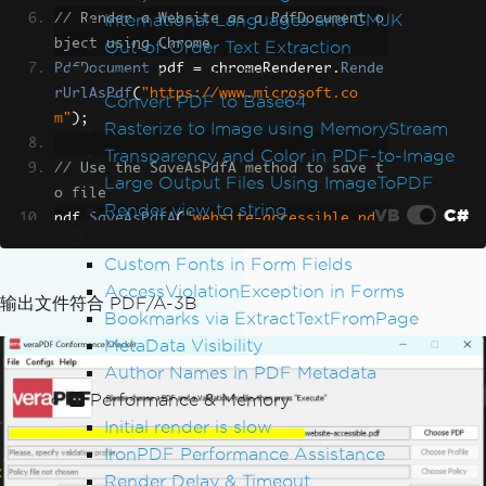
International Languages and CMJK
// Render a Website as a PdfDocument o
bject using Chrome
Out-of-Order Text Extraction
PdfDocument
 pdf 
=
 chromeRenderer
.
Rende
Export, Images & Streams
rUrlAsPdf
(
"https://www.microsoft.co
Convert PDF to Base64
m"
);
Rasterize to Image using MemoryStream
Transparency and Color in PDF-to-Image
// Use the SaveAsPdfA method to save t
Large Output Files Using ImageToPDF
o file
Render view to string
VB
C#
pdf
.
SaveAsPdfA
(
"website-accessible.pd
Forms, Bookmarks & Metadata
f"
,
PdfAVersions
.
PdfA3b
);
Custom Fonts in Form Fields
AccessViolationException in Forms
输出文件符合 PDF/A-3B
Bookmarks via ExtractTextFromPage
MetaData Visibility
Author Names in PDF Metadata
Performance & Memory
Initial render is slow
IronPDF Performance Assistance
Render Delay & Timeout