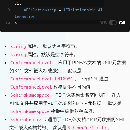
v1
,
// Convert to Pdf/A-3B with embeded fi
AFRelationship
=
AFRelationship
.
Al
les
ternative
VB
C#
pdf
.
ConvertToPdfA
(
embedStreams
).
SaveAs
};
(
"PdfACompliance.pdf"
);
// Load a PDF document
var
 document 
=
PdfDocument
.
FromFile
属性。 默认为空字符串。
string
(
"wikipedia.pdf"
);
属性。默认是空字符串。
string
：应用于PDF/A文档的XMP元数据
ConformanceLevel
// Configure embedded file parameters
的XML文件嵌入标准级别。 默认是
 document
.
EmbedFileFromFilePath
(
"path/
to/attachment"
,
 config
);
。 IronPDF通过
ConformanceLevel.EN16931
枚举提供不同的值。
ConformanceLevel
// Save the document as PDF/A-3b
：PDF/A架构命名空间URI，嵌入
SchemaNamespace
 document
.
SaveAsPdfA3B
(
"output-with-co
XML文件并应用于PDF/A文档的XMP元数据。 默认是
nfigured-attachment.pdf"
);
枚举中提供各种选项。
SchemaNamespace
：适用于PDF/A文档XMP元数据的XML
SchemaPrefix
文件嵌入架构前缀。 默认是
,
SchemaPrefix.fx