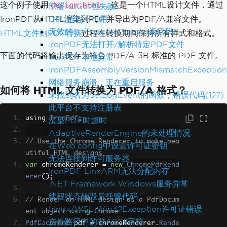
这个例子使用
，这是一个HTML设计文件，通过
design.html
部署NuGet包失败
IronPDF从HTML渲染到PDF并导出为PDF/A兼容文件。
GPU进程不可用
无效的CefExecuteProcess返回码0
HTML文件到PDF转换
过程在转换期间保持所有样式和格式。
IronPDF无法打开/解析特定PDF文件
下面的代码将输出保存为符合 PDF/A-3B 标准的 PDF 文件。
IronPDF本地异常
IronPDFAssemblyVersionMismatchException
网络服务崩溃，正在重启服务
如何将 HTML 文件转换为 PDF/A 格式？
未找到名为SetLogEvent的函数，错误代码(127)
此平台不支持注册表
using 
IronPdf
;
渲染PDF时超时
AdaptiveRenderEngine的未处理情况
// Use the Chrome Renderer to make bea
在Web.config中设置许可证密钥
utiful HTML designs
无法连接到许可服务器
var
 chromeRenderer 
=
new
ChromePdfRend
IronPDF LinxARM无法分配内存
erer
();
.NET Framework Windows服务异常
线程状态销毁后托管代码
// Render an HTML design as a PdfDocum
Linux/WSL Win32Exception许可证错误
ent object using Chrome
文件路径中的非ASCII字符
PdfDocument
 pdf 
=
 chromeRenderer
.
Rende