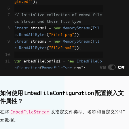
Zugferd1
,
gle.pdf"
);
SchemaPrefix
=
SchemaPrefix
.
rsm
,
PropertyVersion
=
PropertyVersion
.
// Initialize collection of embed file 
v1p0
,
as Stream and their file type
AFRelationship
=
AFRelationship
.
Su
Stream
 stream1 
=
new
MemoryStream
(
Fil
pplement
,
e
.
ReadAllBytes
(
"File1.png"
));
};
Stream
 stream2 
=
new
MemoryStream
(
Fil
e
.
ReadAllBytes
(
"File2.xml"
));
IEnumerable
<
EmbedFileByte
>
 embedBytes 
=
new
[]
var
 embedFileConfig1 
=
new
EmbedFileCo
VB
C#
{
nfiguration
(
EmbedFileType
.
png
);
new
EmbedFileByte
(
fileData1
,
 embed
embedFileConfig1
.
EmbedFileName
=
"log
FileConfig1
),
o.png"
;
new
EmbedFileByte
(
fileData2
,
 embed
如何使用
配置嵌入文
EmbedFileConfiguration
FileConfig2
)
var
 embedFileConfig2 
=
new
EmbedFileCo
件属性？
};
nfiguration
(
EmbedFileType
.
xml
)
{
在将
以指定文件类型、名称和自定义XMP
EmbedFileStream
// Convert to Pdf/A-3B with embeded fi
EmbedFileName
=
"supportSystem.xm
元数据。
les
l"
,
pdf
.
ConvertToPdfA
(
embedBytes
).
SaveAs
AFDesc
=
"Internal system"
,