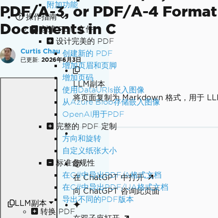
附加功能
PDF/A-3, or PDF/A-4 Format
操作指南
Documents in C
创建 PDF 文件
设计完美的 PDF
Curtis Chau
创建新的 PDF
已更新:
2026年6月3日
增加页眉和页脚
增加页码
LLM副本
使用DataURIs嵌入图像
将页面复制为 Markdown 格式，用于 LL
从Azure Blob存储嵌入图像
OpenAI用于PDF
完整的 PDF 定制
方向和旋转
自定义纸张大小
标准合规性
在C#中导出PDF/A格式文档
在 ChatGPT 中打开
在C#中导出PDF/UA格式文档
向 ChatGPT 咨询此页面
导出不同的PDF版本
LLM副本
转换 PDF