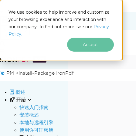
We use cookies to help improve and customize
your browsing experience and interaction with
Docs
our company. To find out more, see our
Privacy
for
本页内容
Policy.
.NET
Accept
跳至页脚内容
PM >
Install-Package IronPdf
概述
开始
快速入门指南
安装概述
本地与远程引擎
使用许可证密钥