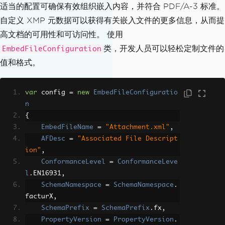
适当的配置可确保有效组织嵌入内容，并符合 PDF/A-3 标准。
(
"PdfACompliance.pdf"
);
ConformanceLevel
=
ConformanceLeve
自定义 XMP 元数据可以获得有关嵌入文件的更多信息，从而提
l
.
XRECHNUNG
,
SchemaNamespace
=
SchemaNamespace
.
高文档的可用性和可访问性。 使用
Zugferd1
,
类，开发人员可以轻松定制文件的
EmbedFileConfiguration
SchemaPrefix
=
SchemaPrefix
.
rsm
,
值和格式。
PropertyVersion
=
PropertyVersion
.
v1p0
,
AFRelationship
=
AFRelationship
.
Su
var
 config 
=
new
EmbedFileConfiguratio
pplement
,
n
};
{
EmbedFileName
=
"Attachment.xml"
,
IEnumerable
<
EmbedFileStream
>
 embedStre
AFDesc
=
"Associated File Descript
ams 
=
new
[]
ion"
,
{
ConformanceLevel
=
ConformanceLeve
new
EmbedFileStream
(
stream1
,
 embed
l
.
EN16931
,
FileConfig1
),
SchemaNamespace
=
SchemaNamespace
.
new
EmbedFileStream
(
stream2
,
 embed
facturX
,
FileConfig2
)
SchemaPrefix
=
SchemaPrefix
.
fx
,
};
PropertyVersion
=
PropertyVersion
.