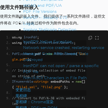
WCAG and PDF/UA
使用文件路径嵌入
PDF File Versions
使用文件路径嵌入文件。 我们提供了一系列文件路径，这些文
IronPDF - Security CVE
件将在 PDF/A 转换过程中作为附件包含在内。
Log4j
Sophos Shellcode Detection
Exception Messages
using 
IronPdf
;
IronPDF Native Exception
using 
System
.
Collections
.
Generic
;
Network service crashed, restarting service
Managed Code After Thread State
PdfDocument
 pdf 
=
new
PdfDocument
(
"Goo
Destroyed
gle.pdf"
);
IronPDF can not open / parse a specific
// Initialize collection of embed file 
PDF file
as string of path
Non-ASCII Characters in File Path
IEnumerable
<string>
 embedPaths 
=
new
[]
产品更新
{
"File1.xml"
,
"File2.png"
};
变更日志
里程碑
// Convert to Pdf/A-3B with embeded fi
里程碑：Chrome渲染
les
里程碑：PDFium DOM