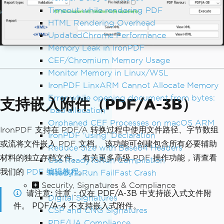
Timeout while rendering PDF
HTML Rendering Overhead
UpdatedChrome Performance
Memory Leak in IronPDF
CEF/Chromium Memory Usage
Monitor Memory in Linux/WSL
IronPDF LinxARM Cannot Allocate Memory
Error while opening document from bytes:
支持嵌入附件（PDF/A-3B）
'bad allocation'
Orphaned CEF Processes on macOS ARM
IronPDF 支持在 PDF/A 转换过程中使用文件路径、字节数组
IronPDF 'using' Declaration
或流将文件嵌入 PDF 文档。 该功能可创建包含所有必要辅助
Reduce Size with Base64 Headers
材料的独立存档文件。 有关更多高级 PDF 操作功能，请查看
Use ReadyToRun Compilation
我们的
PDF 编辑教程
。
ReadyToRun FailFast Crash
Security, Signatures & Compliance
请注意
注意：仅在 PDF/A-3B 中支持嵌入式文件附
Digital Signatures
件。 PDF/A-4 不支持嵌入式附件。
CSP and CNG Signatures
PDF/UA Compliance