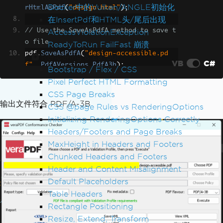
Docker中的Vulkan/ANGLE初始化
rHtmlAsPdf
(
"design.html"
);
在InsertPdf和HTML头/尾后出现
// Use the SaveAsPdfA method to save t
AccessViolationException
o file
ReadyToRun FailFast 崩溃
pdf
.
SaveAsPdfA
(
"design-accessible.pd
Rendering & Layout
VB
C#
f"
,
PdfAVersions
.
PdfA3b
);
Bootstrap / Flex / CSS
Pixel Perfect HTML Formatting
CSS Page Breaks
输出文件符合 PDF/A-3B
CSS @page Rules vs RenderingOptions
Initializing RenderingOptions Correctly
Headers/Footers and Page Breaks
MaxHeight in Headers and Footers
Chunked Headers and Footers
Header and Content Misalignment
Default Placeholders
Table Headers
Rectangle Positioning
Resize, Extend, Transform