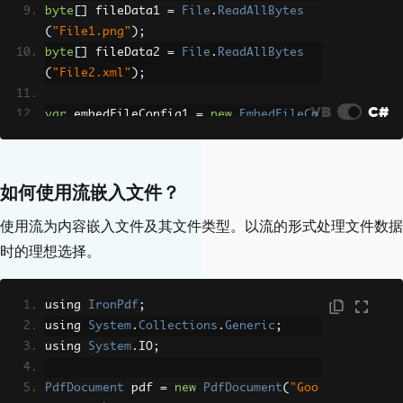
byte
[]
 fileData1 
=
File
.
ReadAllBytes
(
"File1.png"
);
byte
[]
 fileData2 
=
File
.
ReadAllBytes
(
"File2.xml"
);
VB
C#
var
 embedFileConfig1 
=
new
EmbedFileCo
nfiguration
(
EmbedFileType
.
png
);
embedFileConfig1
.
EmbedFileName
=
"log
o.png"
;
如何使用流嵌入文件？
var
 embedFileConfig2 
=
new
EmbedFileCo
使用流为内容嵌入文件及其文件类型。以流的形式处理文件数据
nfiguration
(
EmbedFileType
.
xml
)
时的理想选择。
{
EmbedFileName
=
"supportSystem.xm
l"
,
using 
IronPdf
;
AFDesc
=
"Internal system"
,
using 
System
.
Collections
.
Generic
;
ConformanceLevel
=
ConformanceLeve
using 
System
.
IO
;
l
.
XRECHNUNG
,
SchemaNamespace
=
SchemaNamespace
.
PdfDocument
 pdf 
=
new
PdfDocument
(
"Goo