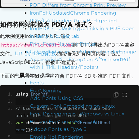
PDF Differs from Chrome Print Preview
IronPdf.UpdatedChrome Rendering
PDF/UA Renders Gray Background
如何将网站转换为 PDF/A 格式？
IronPDF - _blank hyperlinks in a PDF open
in same browser tab
此示例使用IronPDF从URL渲染
Print From Network Printer
到PDF并导出为PDF/A兼容
https://www.microsoft.com
Unhandled case for AdaptiveRenderEngine
文件。
URL到PDF的转换
功能确保所有网页内容，包括
AccessViolationException After InsertPdf
JavaScript和CSS，都被正确渲染。
with HTML Headers/Footers
Fonts & Text
下面的代码将输出保存为符合 PDF/A-3B 标准的 PDF 文件。
Fonts
Font Kerning
using 
IronPdf
;
Add Fonts Using CSS
Custom Font Embedding on Linux
// Use the Chrome Renderer to make bea
Font Discrepancies: Windows vs Linux
utiful HTML designs from URLs
Broken Font on AWS Lambda
var
 chromeRenderer 
=
new
ChromePdfRend
Adobe Fonts as Type 3
erer
();
Emojis Not Rendering