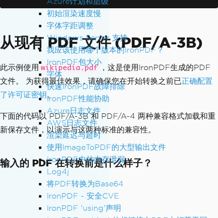
Azure计划和层级
初始渲染速度慢
字体字距调整
Windows Server 支持
从现有 PDF 文件 (PDF/A-3B)
我应该使用哪个版本的IronPDF？
IronPDF包大小
此示例使用
，这是使用IronPDF生成的PDF
wikipedia.pdf
字体
文件。 为获得最佳效果，请确保您在开始转换之前已
正确配置
快速IronPDF故障排除
了许可证密钥
。
IronPDF性能协助
Azure日志文件
下面的代码以 PDF/A-3B 和 PDF/A-4 两种兼容格式加载和重
AWS日志文件
新保存文件，以演示与这两种标准的兼容性。
渲染延迟与超时
使用ImageToPDF的大型输出文件
IronPDF中的内存泄漏
输入的 PDF 在转换前是什么样子？
Log4j
将PDF转换为Base64
IronPDF - 安全CVE
IronPDF 'using'声明