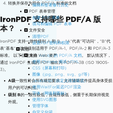
转换并保存为符合 PDF/A 标准的文档
编辑和签署修订历史
PDF 表单管理
IronPDF 支持哪些 PDF/A 版
创建 PDF 表单
填写和编辑 PDF 表单
本？
文件安全
清理PDF
IronPDF 支持一致性级别 A 和 B。 "A"代表"可访问"，"B"代
设置PDF密码和权限
表"基本"。这些级别适用于 PDF/A-1、PDF/A-2 和 PDF/A-3
其他
支持 Web 资产
标准。 以下信息来自
Adobe 的 PDF/A 文档
。 默认情况下，
使用 Chrome 调试 HTML
通过 IronPDF 生成的 PDF 输出为 PDF/A-3B (ISO 19005-
CSS（屏幕和打印）
3)。
图像（jpg、png、svg、gif等）
JavaScript (自定义渲染延迟)
A级
一致性符合所有规范要求，允许辅助软件提高身体受损
使用WaitFor延迟PDF渲染
用户的可访问性。
字体（网络和图标）
级别 B
的一致性较低，合规性极低，侧重于长期保持视觉
使用SVG图形
外观。
管理字体
自定义分词