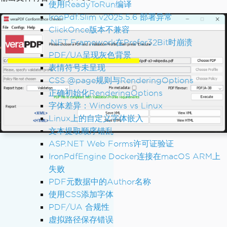
使用ReadyToRun编译
IronPdf.Slim v2025.5.6 部署异常
ClickOnce版本不兼容
.NET Framework在Prefer32Bit时崩溃
PDF/UA呈现灰色背景
表情符号未呈现
CSS @page规则与RenderingOptions
正确初始化RenderingOptions
字体差异：Windows vs Linux
Linux上的自定义字体嵌入
文本提取顺序错乱
ASP.NET Web Forms许可证验证
IronPdfEngine Docker连接在macOS ARM上
失败
PDF元数据中的Author名称
使用CSS添加字体
PDF/UA 合规性
虚拟路径保存错误