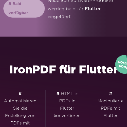
Neue Iron Software-Produkte
# Bald
Flutter
werden bald für
verfügbar
eingeführt
IronPDF für Flutter
#
#
HTML in
#
Automatisieren
PDFs in
Manipulierte
Sie die
Flutter
PDFs mit
Erstellung von
konvertieren
Flutter
PDFs mit