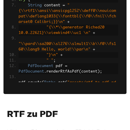
String
 content 
=
"
{\\rtf1\\ansi\\ansicpg1252\\deff0\\nouicom
pat\\deflang1033{\\fonttbl{\\f0\\fnil\\fch
arset0 Calibri;}}\n"
+
"{\\*\\generator Riched20 
10.0.22621}\\viewkind4\\uc1 \n"
+
"\\pard\\sa200\\sl276\\slmult1\\b\\f0\\fs1
60\\lang9 Hello, world!\\par\n"
+
"}\n"
+
" "
;
PdfDocument
 pdf 
=
PdfDocument
.
renderRtfAsPdf
(
content
);
pdf
.
saveAs
(
Paths
.
get
(
"assets/rtf_to_pdf.pd
f"
));
}
catch
(
IOException
 exception
)
{
    exception
.
printStackTrace
();
}
RTF zu PDF
// Case 2: Generate a PDF from a RTF file 
located on a filesystem path
try
{