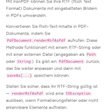
Mit IronPDF können Sie Ihre RTF (Rich Text
PdfDocument
 pdf 
=
PdfDocument
.
renderRtfFileAsPdf
(
Paths
.
get
(
"
Format) Dokumente mit eingebetteten Bildern
assets/test.rtf"
));
in PDFs umwandeln.
pdf
.
saveAs
(
Paths
.
get
(
"assets/rtf_to_pdf_2.
pdf"
));
Konvertieren Sie Rich-Text-Inhalte in PDF-
}
catch
(
IOException
 exception
)
{
Dokumente, indem Sie
    exception
.
printStackTrace
();
}
aufrufen. Diese
PdfDocument.renderRtfAsPdf
Methode funktioniert mit einem RTF-String oder
mit einer externen Datei (angegeben als
Path
oder
). Es gibt ein
zurück,
String
PdfDocument
das Sie weiter anpassen und dann mit
speichern können.
saveAs(...)
Stellen Sie sicher, dass Ihr RTF-String gültig ist
—
wird eine
renderRtfAsPdf
IOException
auslösen, wenn Formatierungsfehler oder nicht
erkennbare Elemente auftreten.