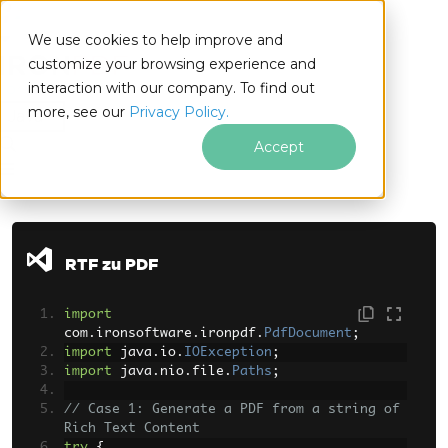
We use cookies to help improve and
customize your browsing experience and
interaction with our company. To find out
for
more, see our
Privacy Policy.
Java
Accept
Zum Fußzeileninhalt springen
RTF zu PDF
import
com
.
ironsoftware
.
ironpdf
.
PdfDocument
;
import
 java
.
io
.
IOException
;
import
 java
.
nio
.
file
.
Paths
;
// Case 1: Generate a PDF from a string of 
Rich Text Content
try
{