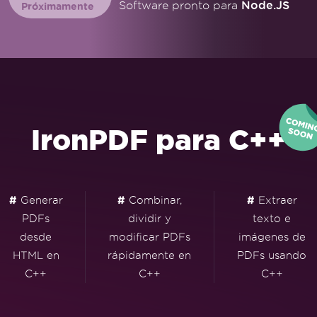
Node.JS
Software pronto para
Próximamente
IronPDF para C++
#
Generar
#
Combinar,
#
Extraer
PDFs
dividir y
texto e
desde
modificar PDFs
imágenes de
HTML en
rápidamente en
PDFs usando
C++
C++
C++