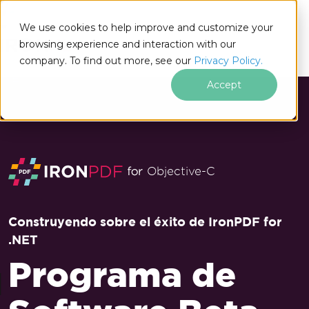
We use cookies to help improve and customize your
browsing experience and interaction with our
company. To find out more, see our
Privacy Policy.
for
.NET
Accept
Saltar al pie de página
Objective-C
Construyendo sobre el éxito de IronPDF for
.NET
Programa de
M