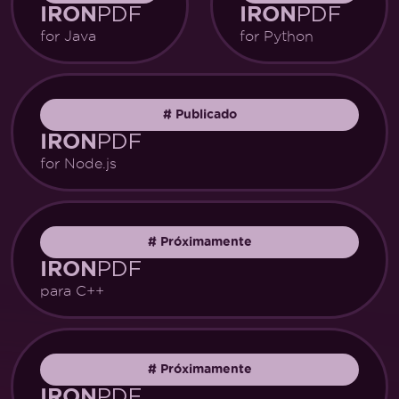
PDF
PDF
IRON
IRON
for Java
for Python
#
Publicado
PDF
IRON
for Node.js
#
Próximamente
PDF
IRON
para C++
#
Próximamente
PDF
IRON