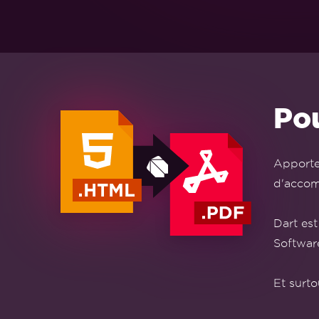
Po
Apporte
d'accomp
Dart est
Software
Et surt