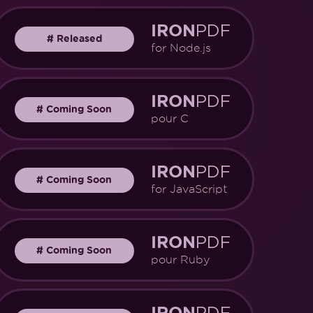
PDF
IRON
#
Released
for Node.js
PDF
IRON
#
Coming Soon
pour C
PDF
IRON
#
Coming Soon
for JavaScript
PDF
IRON
#
Coming Soon
pour Ruby
PDF