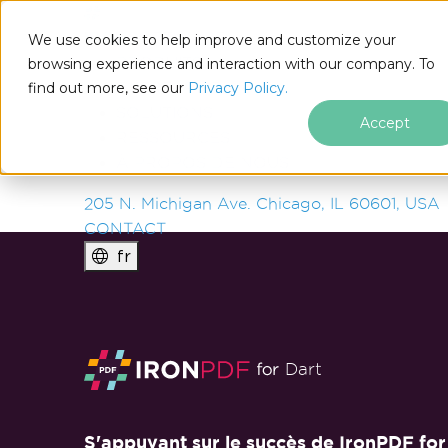
IRON
SOFTWARE
We use cookies to help improve and customize your
PRODUITS
browsing experience and interaction with our company. To
find out more, see our
ENTREPRISE
Privacy Policy.
SOLUTIONS
Accept
RESSOURCES
À PROPOS DE NOUS
205 N. Michigan Ave. Chicago, IL 60601, USA
CONTACT
fr
Passer au contenu du pied de page
Dart
S'appuyant sur le succès de IronPDF for