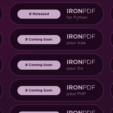
PDF
IRON
#
Released
for Python
PDF
IRON
#
Coming Soon
pour Ada
PDF
IRON
#
Coming Soon
pour Go
PDF
IRON
#
Coming Soon
pour PHP
PDF