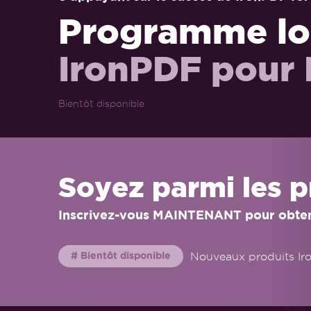
Programme log
IronPDF pour 
Bientôt disponible
Soyez parmi les 
Inscrivez-vous MAINTENANT pour obtenir
Nouveaux produits Iro
# Bientôt disponible