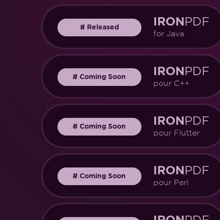
PDF
IRON
#
Released
for Java
PDF
IRON
#
Coming Soon
pour C++
PDF
IRON
#
Coming Soon
pour Flutter
PDF
IRON
#
Coming Soon
pour Perl
PDF