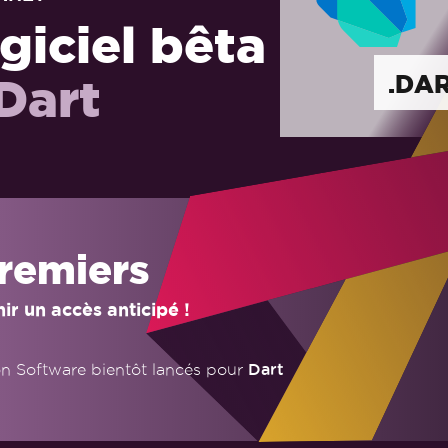
iciel bêta
Dart
.DA
premiers
 un accès anticipé !
Dart
n Software bientôt lancés pour