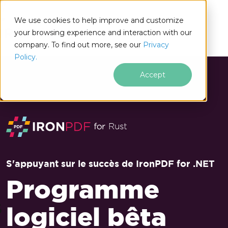
We use cookies to help improve and customize
your browsing experience and interaction with our
company. To find out more, see our
Privacy
for
Policy.
.NET
Accept
Passer au contenu du pied de page
Rust
S'appuyant sur le succès de IronPDF for .NET
Programme
S
logiciel bêta