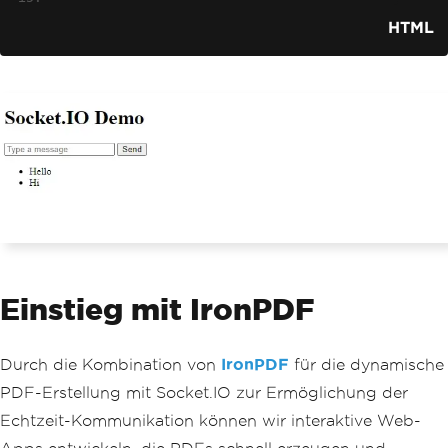
<ul
id
=
"messages"
></ul>
HTML
<script>
// Initialize Socket.IO client
const
 socket 
=
 io
();
// Listen for messages from th
e server
        socket
.
on
(
'message'
,
(
msg
)
=>
{
const
 li 
=
 document
.
create
Element
(
'li'
);
            li
.
textContent 
=
 msg
;
            document
.
getElementById
(
'm
essages'
).
appendChild
(
li
);
Einstieg mit IronPDF
});
// Function to send a message 
to the server
Durch die Kombination von
IronPDF
für die dynamische
function
 sendMessage
()
{
PDF-Erstellung mit Socket.IO zur Ermöglichung der
const
 msg 
=
 document
.
getEl
ementById
(
'messageInput'
).
value
;
Echtzeit-Kommunikation können wir interaktive Web-
            socket
.
emit
(
'message'
,
 ms