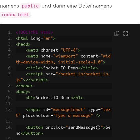
// Start the server on the specified p
namens
und darin eine Datei namens
public
ort
.
index.html
const
 PORT 
=
 process
.
env
.
PORT 
||
3000
;
server
.
listen
(
PORT
,
()
=>
{
    console
.
log
(`
Server
 is running on 
<!DOCTYPE html>
port $
{
PORT
}`);
<html
lang
=
"en"
>
});
<head>
<meta
charset
=
"UTF-8"
>
<meta
name
=
"viewport"
content
=
"wid
th=device-width, initial-scale=1.0"
>
<title>
Socket.IO Demo
</title>
<script
src
=
"/socket.io/socket.io.
js"
></script>
</head>
<body>
<h1>
Socket.IO Demo
</h1>
<input
id
=
"messageInput"
type
=
"tex
t"
placeholder
=
"Type a message"
/>
<button
onclick
=
"
sendMessage
()
"
>
Se
nd
</button>