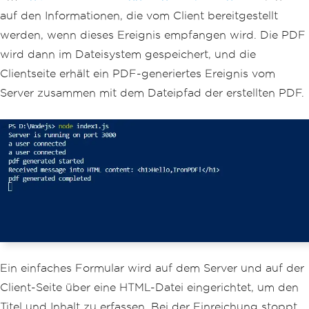
    console
.
log
(
'pdf generation starte
auf den Informationen, die vom Client bereitgestellt
d'
);
const
 htmlContent 
=
`<
h1
>
$
{
data
.
ti
werden, wenn dieses Ereignis empfangen wird. Die PDF
tle
}<
/h1><p>${data.content}</
p
>`;
wird dann im Dateisystem gespeichert, und die
    console
.
log
(`
Received
 message into 
HTML content
:
 $
{
htmlContent
}`);
Clientseite erhält ein PDF-generiertes Ereignis vom
const
 pdf 
=
await
 document
.
fromHtm
Server zusammen mit dem Dateipfad der erstellten PDF.
l
(
htmlContent
);
const
 filePath 
=
`./
public
/
pdfs
/
$
{
Date
.
now
()}.
pdf
`;
await
 pdf
.
saveAs
(
filePath
);
    console
.
log
(
'pdf generation comple
ted'
);
return
 filePath
.
replace
(
'./publi
c'
,
''
);
};
// Start the server on the specified p
ort
const
 PORT 
=
 process
.
env
.
PORT 
||
3000
;
Ein einfaches Formular wird auf dem Server und auf der
server
.
listen
(
PORT
,
()
=>
{
    console
.
log
(`
Server
 is running on 
Client-Seite über eine HTML-Datei eingerichtet, um den
port $
{
PORT
}`);
Titel und Inhalt zu erfassen. Bei der Einreichung stoppt
});