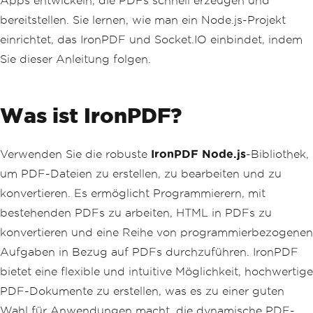
Apps entwickeln, die PDFs schnell erzeugen und
g
);
            document
.
getElementById
(
'm
bereitstellen. Sie lernen, wie man ein Node.js-Projekt
essageInput'
).
value 
=
''
;
einrichtet, das IronPDF und Socket.IO einbindet, indem
}
</script>
Sie dieser Anleitung folgen.
</body>
</html>
Was ist IronPDF?
Verwenden Sie die robuste
IronPDF Node.js
-Bibliothek,
um PDF-Dateien zu erstellen, zu bearbeiten und zu
konvertieren. Es ermöglicht Programmierern, mit
bestehenden PDFs zu arbeiten, HTML in PDFs zu
konvertieren und eine Reihe von programmierbezogenen
Aufgaben in Bezug auf PDFs durchzuführen. IronPDF
bietet eine flexible und intuitive Möglichkeit, hochwertige
PDF-Dokumente zu erstellen, was es zu einer guten
Wahl für Anwendungen macht, die dynamische PDF-