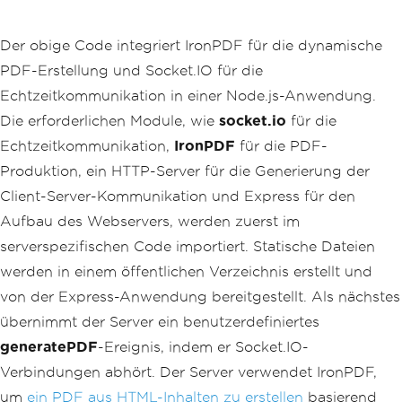
    socket
.
on
(
'generatePDF'
,
async
(
da
ta
)
=>
{
Der obige Code integriert IronPDF für die dynamische
try
{
const
 pdfPath 
=
await
 gene
PDF-Erstellung und Socket.IO für die
ratePDF
(
data
);
Echtzeitkommunikation in einer Node.js-Anwendung.
            socket
.
emit
(
'pdfGenerate
Die erforderlichen Module, wie
d'
,
{
 pdfUrl
:
 pdfPath 
});
socket.io
für die
}
catch
(
error
)
{
Echtzeitkommunikation,
IronPDF
für die PDF-
            socket
.
emit
(
'error'
,
 erro
Produktion, ein HTTP-Server für die Generierung der
r
.
message
);
}
Client-Server-Kommunikation und Express für den
});
Aufbau des Webservers, werden zuerst im
// Handle disconnection
serverspezifischen Code importiert. Statische Dateien
    socket
.
on
(
'disconnect'
,
()
=>
{
werden in einem öffentlichen Verzeichnis erstellt und
        console
.
log
(
'user disconnecte
d'
);
von der Express-Anwendung bereitgestellt. Als nächstes
});
übernimmt der Server ein benutzerdefiniertes
});
generatePDF
-Ereignis, indem er Socket.IO-
// Function to generate a PDF from pro
Verbindungen abhört. Der Server verwendet IronPDF,
vided HTML content
const
 generatePDF 
=
async
(
data
)
=>
{
um
ein PDF aus HTML-Inhalten zu erstellen
basierend