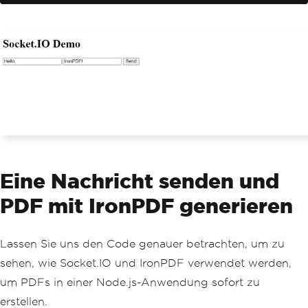
</button>
<ul
id
=
"messages"
></ul>
<script>
const
 socket 
=
 io
(
'http://localhos
t:3000'
);
// Listen for messages from the se
rver
    socket
.
on
(
'message'
,
(
msg
)
=>
{
const
 li 
=
 document
.
createElem
ent
(
'li'
);
Eine Nachricht senden und
        li
.
textContent 
=
 msg
;
        document
.
getElementById
(
'messa
PDF mit IronPDF generieren
ges'
).
appendChild
(
li
);
});
// Function to send a message to t
Lassen Sie uns den Code genauer betrachten, um zu
he server and generate a PDF
sehen, wie Socket.IO und IronPDF verwendet werden,
function
 sendMessage
()
{
const
ITitle
=
 document
.
getEleme
um PDFs in einer Node.js-Anwendung sofort zu
ntById
(
'Title'
);
erstellen.
const
IContent
=
 document
.
getEle