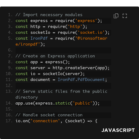
mentById
(
'content'
);
const
 message 
=
{
// Import necessary modules
        title
:
ITitle
.
value
,
const
 express 
=
 require
(
'express'
);
        content
:
IContent
.
value
const
 http 
=
 require
(
'http'
);
};
const
 socketIo 
=
 require
(
'socket.io'
);
const
IronPdf
=
 require
(
'@ironsoftwar
// Emit message event to the ser
e/ironpdf'
);
ver
      socket
.
emit
(
'generatePDF'
,
 messa
// Create an Express application
ge
);
const
 app 
=
 express
();
const
 server 
=
 http
.
createServer
(
app
);
// Clear input fields
const
 io 
=
 socketIo
(
server
);
ITitle
.
value 
=
''
;
const
 document 
=
IronPdf
.
PdfDocument
;
IContent
.
value 
=
''
;
}
// Serve static files from the public 
</script>
directory
</body>
app
.
use
(
express
.
static
(
'public'
));
</html>
// Handle socket connection
io
.
on
(
'connection'
,
(
socket
)
=>
{
    console
.
log
(
'a user connected'
);
JAVASCRIPT
// Handle PDF generation request