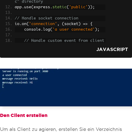
c" directory
app
.
use
(
express
.
static
(
'public'
));
// Handle socket connection
io
.
on
(
'connection'
,
(
socket
)
=>
{
    console
.
log
(
'a user connected'
);
// Handle custom event from client
    socket
.
on
(
'message'
,
(
msg
)
=>
{
JAVASCRIPT
        console
.
log
(
'message received: 
'
+
 msg
);
// Broadcast the message to al
l clients
        io
.
emit
(
'message'
,
 msg
);
});
// Handle disconnection
    socket
.
on
(
'disconnect'
,
()
=>
{
        console
.
log
(
'user disconnecte
d'
);
Den Client erstellen
});
});
Um als Client zu agieren, erstellen Sie ein Verzeichnis