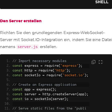
SHELL
Den Server erstellen
Richten Sie den grundlegenden Express-WebSocket-
Server mit Socket.IO-Integration ein, indem Sie eine Datei
namens
erstellen.
server.js
// Import necessary modules
const
 express 
=
 require
(
'express'
);
const
 http 
=
 require
(
'http'
);
const
 socketIo 
=
 require
(
'socket.io'
);
// Create an Express application
const
 app 
=
 express
();
const
 server 
=
 http
.
createServer
(
app
);
const
 io 
=
 socketIo
(
server
);
// Serve static files from the "publi