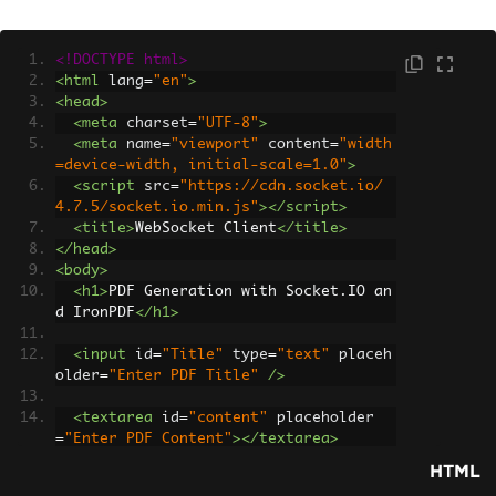
<!DOCTYPE html>
<html
lang
=
"en"
>
<head>
<meta
charset
=
"UTF-8"
>
<meta
name
=
"viewport"
content
=
"width
=device-width, initial-scale=1.0"
>
<script
src
=
"https://cdn.socket.io/
4.7.5/socket.io.min.js"
></script>
<title>
WebSocket Client
</title>
</head>
<body>
<h1>
PDF Generation with Socket.IO an
d IronPDF
</h1>
<input
id
=
"Title"
type
=
"text"
placeh
older
=
"Enter PDF Title"
/>
<textarea
id
=
"content"
placeholder
=
"Enter PDF Content"
></textarea>
HTML
<button
onclick
=
"
sendMessage
()
"
>
Send