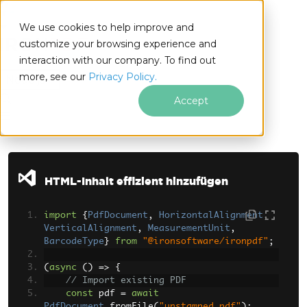
We use cookies to help improve and
customize your browsing experience and
interaction with our company. To find out
for
more, see our
Privacy Policy.
Node.js
Accept
Zum Fußzeileninhalt springen
HTML-Inhalt effizient hinzufügen
import
{
PdfDocument
,
HorizontalAlignment
,
VerticalAlignment
,
MeasurementUnit
,
BarcodeType
}
from
"@ironsoftware/ironpdf"
;
(
async
()
=>
{
// Import existing PDF
const
 pdf 
=
await
PdfDocument
.
fromFile
(
"unstamped.pdf"
);