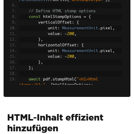
// Define HTML stamp options
const
 htmlStampOptions 
=
{
        verticalOffset
:
{
            unit
:
MeasurementUnit
.
pixel
,
            value
:
-
200
,
},
        horizontalOffset
:
{
            unit
:
MeasurementUnit
.
pixel
,
            value
:
-
200
,
},
};
await
 pdf
.
stampHtml
(
"<h1>Html 
stamp</h1>"
,
{
htmlStampOptions
:
htmlStampOptions
})
// Define text stamp options
const
 textStampOptions 
=
{
        fontFamily
:
"Bungee Spice"
,
HTML-Inhalt effizient
        useGoogleFont
:
true
,
hinzufügen
        fontSize
:
30
,
};