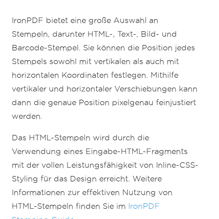
await
 pdf
.
stampText
(
"Hello World! 
IronPDF bietet eine große Auswahl an
Stamp One Here!"
,
{
imageStampOptions
:
textStampOptions
})
Stempeln, darunter HTML-, Text-, Bild- und
Barcode-Stempel. Sie können die Position jedes
// Define image stamp options
const
 imageStampOptions 
=
{
Stempels sowohl mit vertikalen als auch mit
        minWidth
:
{
horizontalen Koordinaten festlegen. Mithilfe
            unit
:
MeasurementUnit
.
Percentage
,
vertikaler und horizontaler Verschiebungen kann
            value
:
250
,
dann die genaue Position pixelgenau feinjustiert
},
werden.
        minHeight
:
{
            unit
:
MeasurementUnit
.
Percentage
,
Das HTML-Stempeln wird durch die
            value
:
250
,
Verwendung eines Eingabe-HTML-Fragments
},
};
mit der vollen Leistungsfähigkeit von Inline-CSS-
Styling für das Design erreicht. Weitere
await
 pdf
.
stampImage
(
"logo.png"
,
{
imageStampOptions
:
 imageStampOptions
})
Informationen zur effektiven Nutzung von
HTML-Stempeln finden Sie im
IronPDF
// Define barcode stamp options
const
 barcodeStampOptions 
=
{