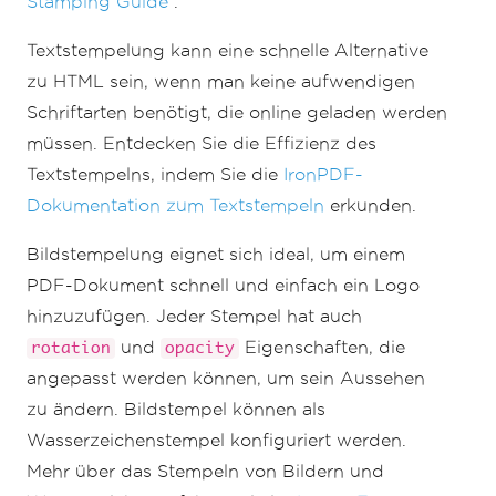
Stamping Guide
.
        barcodeType
:
BarcodeType
.
code39
,
        maxHeight
:
{
Textstempelung kann eine schnelle Alternative
            unit
:
zu HTML sein, wenn man keine aufwendigen
MeasurementUnit
.
Percentage
,
            value
:
5
,
Schriftarten benötigt, die online geladen werden
},
müssen. Entdecken Sie die Effizienz des
        verticalAlignment
:
VerticalAlignment
.
Bottom
,
Textstempelns, indem Sie die
IronPDF-
        horizontalAlignment
:
Dokumentation zum Textstempeln
erkunden.
HorizontalAlignment
.
Left
,
};
Bildstempelung eignet sich ideal, um einem
await
 pdf
.
stampBarcode
(
"IronPDF"
,
PDF-Dokument schnell und einfach ein Logo
{
options
:
 barcodeStampOptions
})
hinzuzufügen. Jeder Stempel hat auch
// Save the stamped PDF
und
Eigenschaften, die
rotation
opacity
await
 pdf
.
saveAs
(
"Stamped.pdf"
);
})();
angepasst werden können, um sein Aussehen
zu ändern. Bildstempel können als
Wasserzeichenstempel konfiguriert werden.
Mehr über das Stempeln von Bildern und