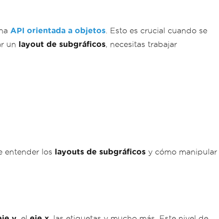
una
API orientada a objetos
. Esto es crucial cuando se
ar un
layout de subgráficos
, necesitas trabajar
e entender los
layouts de subgráficos
y cómo manipular
eje y
, el
eje x
, las etiquetas y mucho más. Este nivel de