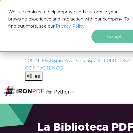
IRON
SOFTWARE
We use cookies to help improve and customize your
PRODUCTOS
browsing experience and interaction with our company. To
find out more, see our
EMPRESA
Privacy Policy.
SOLUCIONES
Accept
RECURSOS
SOBRE NOSOTROS
205 N. Michigan Ave. Chicago, IL 60601, USA
CONTáCTENOS
es
Python
for
La Biblioteca PD