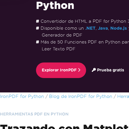
Python
Convertidor de HTML a PDF for Python 
Disponible como un
.NET
,
Java
,
Node.js
Generador de PDF
Más de 50 Funciones PDF en Python para
Leer Texto PDF
Explorar IronPDF
Prueba gratis
Saltar al pie de página
IronPDF for Python
Blog de IronPDF for Python
Herr
HERRAMIENTAS PDF EN PYTHON
Trazando con Matplotl