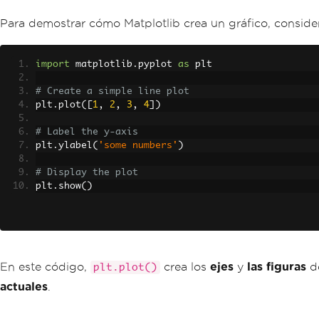
Para demostrar cómo Matplotlib crea un gráfico, conside
import
 matplotlib
.
pyplot 
as
 plt
# Create a simple line plot
plt
.
plot
([
1
,
2
,
3
,
4
])
# Label the y-axis
plt
.
ylabel
(
'some numbers'
)
# Display the plot
plt
.
show
()
En este código,
crea los
ejes
y
las figuras
de
plt.plot()
actuales
.