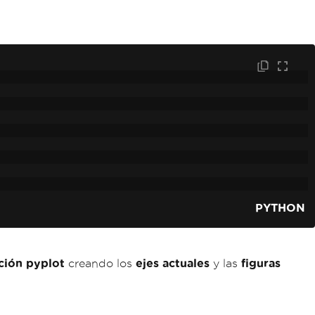
PYTHON
ción pyplot
creando los
ejes actuales
y las
figuras