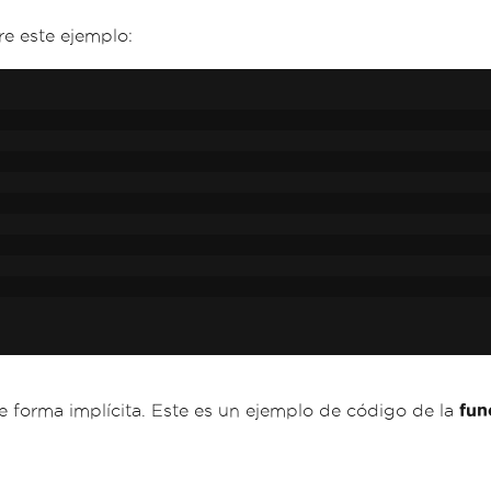
re este ejemplo:
 forma implícita. Este es un ejemplo de código de la
fun