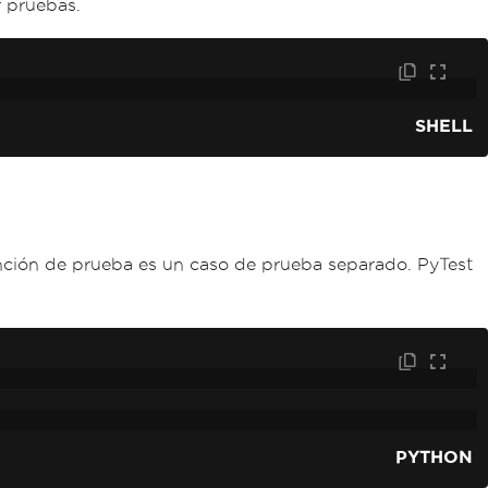
r pruebas.
SHELL
nción de prueba es un caso de prueba separado. PyTest
PYTHON