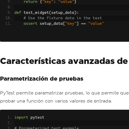
return
{
"key"
:
"value"
}
def
 test_widget
(
setup_data
):
# Use the fixture data in the test
assert
 setup_data
[
"key"
]
==
"value"
Características avanzadas de
Parametrización de pruebas
PyTest permite parametrizar pruebas, lo que permite que 
probar una función con varios valores de entrada.
import
 pytest
# Parameterized test example