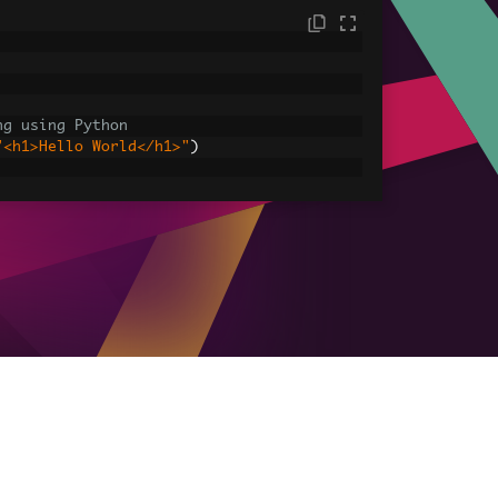
ng using Python
"<h1>Hello World</h1>"
)
sets
ages, CSS and JavaScript.
assets\' is set as the file location to 
HtmlAsPdf
(
"<img src='icons/iron.png'>"
,
-assets.pdf"
)