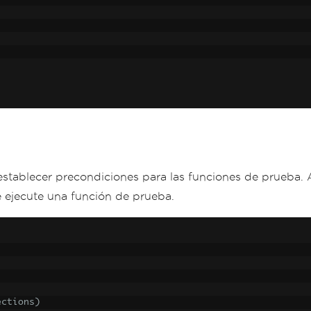
establecer precondiciones para las funciones de prueba. 
e ejecute una función de prueba.
ections)