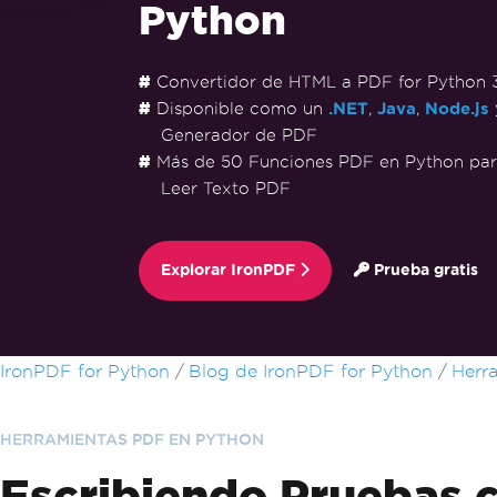
Python
Convertidor de HTML a PDF for Python 
Disponible como un
.NET
,
Java
,
Node.js
Generador de PDF
Más de 50 Funciones PDF en Python para
Leer Texto PDF
Explorar IronPDF
Prueba gratis
Saltar al pie de página
IronPDF for Python
Blog de IronPDF for Python
Herr
HERRAMIENTAS PDF EN PYTHON
Escribiendo Pruebas 