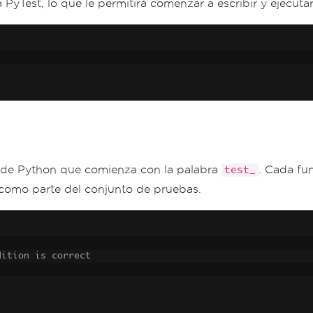
 PyTest, lo que le permitirá comenzar a escribir y ejecuta
n de Python que comienza con la palabra
. Cada fu
test_
 como parte del conjunto de pruebas.
dition is correct