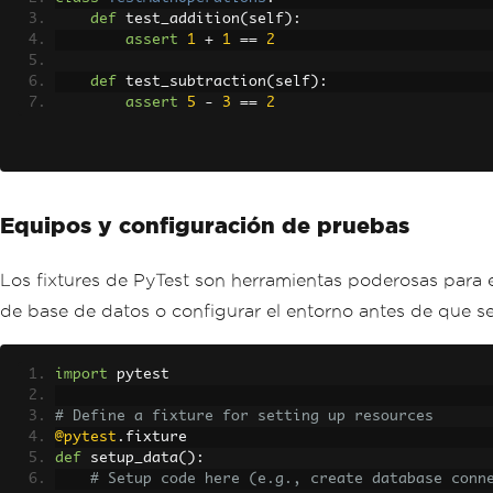
def
 test_addition
(
self
):
assert
1
+
1
==
2
def
 test_subtraction
(
self
):
assert
5
-
3
==
2
Equipos y configuración de pruebas
Los fixtures de PyTest son herramientas poderosas para 
de base de datos o configurar el entorno antes de que s
import
 pytest
# Define a fixture for setting up resources
@pytest
.
fixture
def
 setup_data
():
# Setup code here (e.g., create database conn