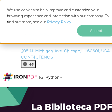
IRON
SOFTWARE
We use cookies to help improve and customize your
PRODUCTOS
browsing experience and interaction with our company. To
find out more, see our
EMPRESA
Privacy Policy.
SOLUCIONES
Accept
RECURSOS
SOBRE NOSOTROS
205 N. Michigan Ave. Chicago, IL 60601, USA
CONTáCTENOS
es
Python
for
La Biblioteca PD