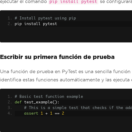
ejecutar el comando
se configurará
pip install pytest
# Install pytest using pip
pip install pytest
Escribir su primera función de prueba
Una función de prueba en PyTest es una sencilla funció
identifica estas funciones automáticamente y las ejecuta
# Basic test function example
def
 test_example
():
# This is a simple test that checks if the ad
assert
1
+
1
==
2