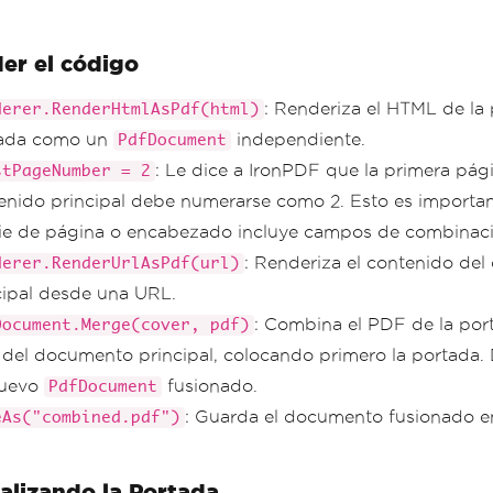
er el código
: Renderiza el HTML de la
derer.RenderHtmlAsPdf(html)
ada como un
independiente.
PdfDocument
: Le dice a IronPDF que la primera pág
stPageNumber = 2
enido principal debe numerarse como 2. Esto es importa
ie de página o encabezado incluye campos de combinac
: Renderiza el contenido de
derer.RenderUrlAsPdf(url)
cipal desde una URL.
: Combina el PDF de la por
Document.Merge(cover, pdf)
del documento principal, colocando primero la portada.
nuevo
fusionado.
PdfDocument
: Guarda el documento fusionado en
eAs("combined.pdf")
alizando la Portada