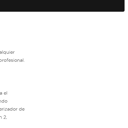
alquier
rofesional.
a el
ando
erizador de
n 2,