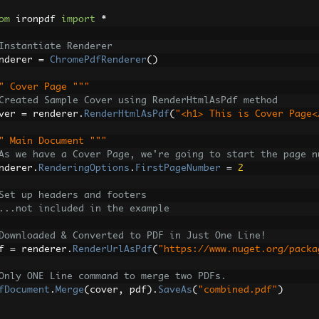
om
 ironpdf 
import
*
Instantiate Renderer
nderer 
=
ChromePdfRenderer
()
" Cover Page """
Created Sample Cover using RenderHtmlAsPdf method
ver 
=
 renderer
.
RenderHtmlAsPdf
(
"<h1> This is Cover Page<
" Main Document """
As we have a Cover Page, we're going to start the page n
nderer
.
RenderingOptions
.
FirstPageNumber
=
2
Set up headers and footers
...not included in the example
Downloaded & Converted to PDF in Just One Line!
f 
=
 renderer
.
RenderUrlAsPdf
(
"https://www.nuget.org/packa
Only ONE Line command to merge two PDFs.
fDocument
.
Merge
(
cover
,
 pdf
).
SaveAs
(
"combined.pdf"
)