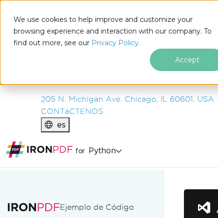
IRON
SOFTWARE
We use cookies to help improve and customize your
PRODUCTOS
browsing experience and interaction with our company. To
find out more, see our
EMPRESA
Privacy Policy.
SOLUCIONES
Accept
RECURSOS
SOBRE NOSOTROS
205 N. Michigan Ave. Chicago, IL 60601, USA
CONTáCTENOS
es
Python
for
Saltar al pie de página
Ejemplo de Código