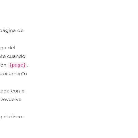
 página de
ina del
nte cuando
ión
.
{page}
l documento
tada con el
 Devuelve
 el disco.