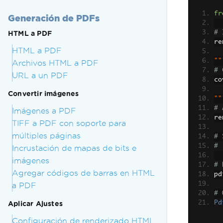
fr
Generación de PDFs
# 
HTML a PDF
re
HTML a PDF
""
Archivos HTML a PDF
# 
URL a un PDF
co
Convertir imágenes
""
# 
Imágenes a PDF
re
TIFF a PDF con soporte para
múltiples páginas
# 
# 
Incrustación de mapas de bits e
imágenes
# 
Agregar códigos de barras en HTML
pd
a PDF
# 
Pd
Aplicar Ajustes
Configuración de renderizado HTML