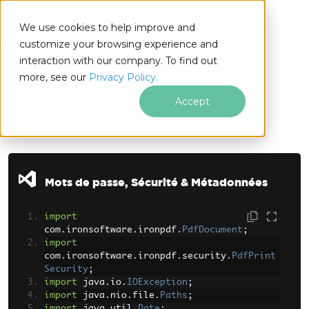
We use cookies to help improve and
customize your browsing experience and
interaction with our company. To find out
for
more, see our
Privacy Policy.
Java
Accept
Passer au contenu du pied de page
Mots de passe, Sécurité & Métadonnées
import
com
.
ironsoftware
.
ironpdf
.
PdfDocument
;
import
com
.
ironsoftware
.
ironpdf
.
security
.
PdfPrint
Security
;
import
 java
.
io
.
IOException
;
import
 java
.
nio
.
file
.
Paths
;
import
 java
.
util
.
Date
;