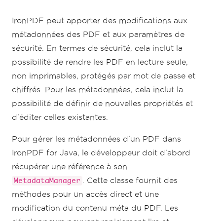
securityOptions
.
setAllowUserAnnotations
(
fa
lse
);
IronPDF peut apporter des modifications aux
securityOptions
.
setAllowUserPrinting
(
PdfPr
intSecurity
.
FULL_PRINT_RIGHTS
);
métadonnées des PDF et aux paramètres de
securityOptions
.
setAllowUserFormData
(
false
sécurité. En termes de sécurité, cela inclut la
);
securityOptions
.
setOwnerPassword
(
"top-
possibilité de rendre les PDF en lecture seule,
secret"
);
non imprimables, protégés par mot de passe et
securityOptions
.
setUserPassword
(
"sharable"
);
chiffrés. Pour les métadonnées, cela inclut la
possibilité de définir de nouvelles propriétés et
// Change or set the document encryption 
d'éditer celles existantes.
password
SecurityManager
 securityManager 
=
pdf
.
getSecurity
();
Pour gérer les métadonnées d'un PDF dans
securityManager
.
removePasswordsAndEncrypti
IronPDF for Java, le développeur doit d'abord
on
();
securityManager
.
makePdfDocumentReadOnly
(
"s
récupérer une référence à son
ecret-key"
);
. Cette classe fournit des
MetadataManager
méthodes pour un accès direct et une
securityManager
.
setSecurityOptions
(
securit
modification du contenu méta du PDF. Les
yOptions
);
pdf
.
saveAs
(
Paths
.
get
(
"assets/secured.pdf"
)