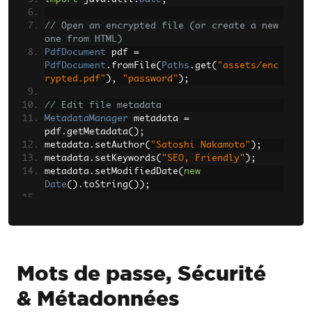
// Open an encrypted file (or create a new 
one from HTML)
PdfDocument
 pdf 
=
PdfDocument
.
fromFile
(
Paths
.
get
(
"assets/enc
rypted.pdf"
),
"password"
);
// Edit file metadata
MetadataManager
 metadata 
=
pdf
.
getMetadata
();
metadata
.
setAuthor
(
"Satoshi Nakamoto"
);
metadata
.
setKeywords
(
"SEO, Friendly"
);
metadata
.
setModifiedDate
(
new
Date
().
toString
());
// Edit file security settings
// The code below makes the PDF read only 
and disallows users to copy, paste, and 
print
SecurityOptions
 securityOptions 
=
new
Mots de passe, Sécurité
SecurityOptions
();
& Métadonnées
securityOptions
.
setAllowUserCopyPasteConte
nt
(
false
);