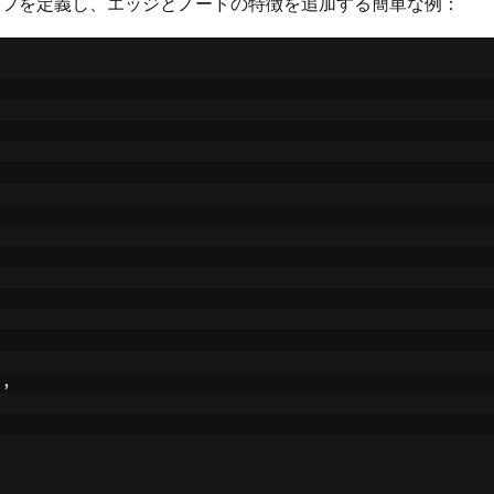
、グラフを定義し、エッジとノードの特徴を追加する簡単な例：
],
]