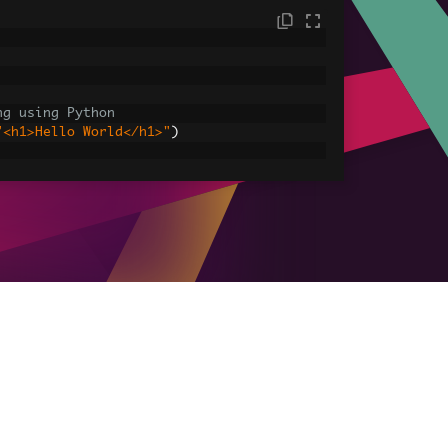
ng using Python
"<h1>Hello World</h1>"
)
sets
ages, CSS and JavaScript.
assets\' is set as the file location to 
HtmlAsPdf
(
"<img src='icons/iron.png'>"
,
-assets.pdf"
)