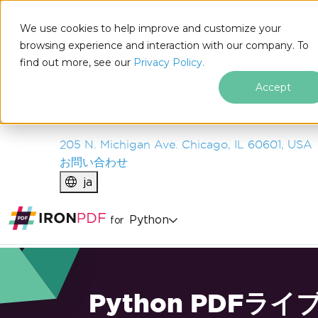
IRON
SOFTWARE
We use cookies to help improve and customize your
製品
browsing experience and interaction with our company. To
find out more, see our
エンタープライズ
Privacy Policy.
ソリューション
Accept
リソース
私たちについて
205 N. Michigan Ave. Chicago, IL 60601, USA
お問い合わせ
ja
Python
for
Python PDFライ