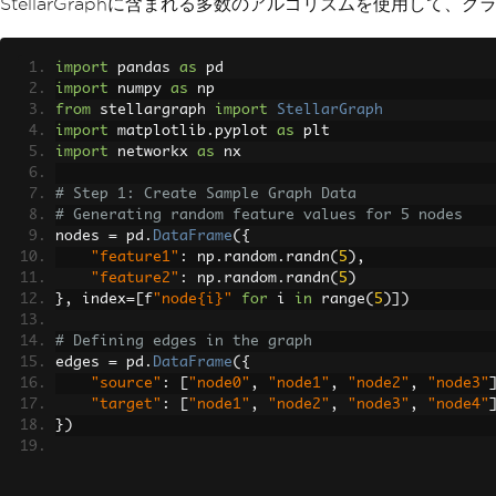
StellarGraphに含まれる多数のアルゴリズムを使用して
import
 pandas 
as
 pd
import
 numpy 
as
 np
from
 stellargraph 
import
StellarGraph
import
 matplotlib
.
pyplot 
as
 plt
import
 networkx 
as
 nx
# Step 1: Create Sample Graph Data
# Generating random feature values for 5 nodes
nodes 
=
 pd
.
DataFrame
({
"feature1"
:
 np
.
random
.
randn
(
5
),
"feature2"
:
 np
.
random
.
randn
(
5
)
},
 index
=[
f
"node{i}"
for
 i 
in
 range
(
5
)])
# Defining edges in the graph
edges 
=
 pd
.
DataFrame
({
"source"
:
[
"node0"
,
"node1"
,
"node2"
,
"node3"
"target"
:
[
"node1"
,
"node2"
,
"node3"
,
"node4"
})
# Step 2: Create StellarGraph Object
G 
=
StellarGraph
(
nodes
=
nodes
,
 edges
=
edges
)