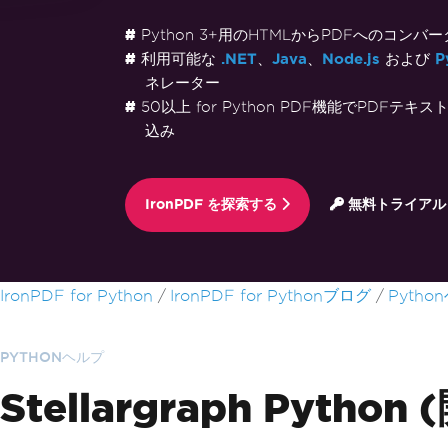
Python 3+用のHTMLからPDFへのコンバー
利用可能な
.NET
、
Java
、
Node.js
および
P
ネレーター
50以上 for Python PDF機能でPDFテ
込み
IronPDF を探索する
無料トライアル
フッターコンテンツにスキップ
IronPDF for Python
IronPDF for Pythonブログ
Pytho
PYTHONヘルプ
Stellargraph Pyt