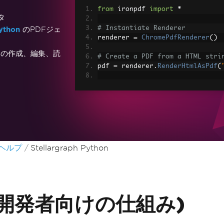
from
 ironpdf 
import
*
タ
# Instantiate Renderer
ython
のPDFジェ
renderer 
=
ChromePdfRenderer
()
キストの作成、編集、読
# Create a PDF from a HTML stri
pdf 
=
 renderer
.
RenderHtmlAsPdf
(
# Export to a file or Stream
pdf
.
SaveAs
(
"output.pdf"
)
# Advanced Example with HTML As
# Load external html assets: Im
# An optional BasePath 'C:\site\
load assets from
nヘルプ
Stellargraph Python
myAdvancedPdf 
=
 renderer
.
Render
r
"C:\site\assets"
)
myAdvancedPdf
.
SaveAs
(
"html-with
hon (開発者向けの仕組み)