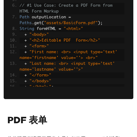
// #1 Use Case: Create a PDF Form from 
HTML Form Markup  
Path
 outputLocation 
=
Paths
.
get
(
"assets/BasicForm.pdf"
);
String
 formHTML 
=
"<html>"
+
"<body>"
+
"<h2>Editable PDF  Form</h2>"
+
"<form>"
+
"First name: <br> <input type='text' 
name='firstname' value=''> <br>"
+
"Last name: <br> <input type='text' 
name='lastname' value=''>"
+
"</form>"
+
"</body>"
+
"</html>"
;
ChromePdfRenderOptions
 renderOptions 
=
new
ChromePdfRenderOptions
();
renderOptions
.
setCreatePdfFormsFromHtml
(
tr
ue
);
PDF 表单
PdfDocument
.
renderHtmlAsPdf
(
formHTML
,
renderOptions
).
saveAs
(
outputLocation
);