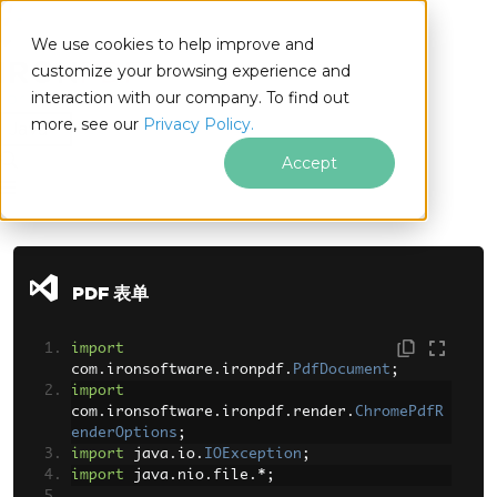
We use cookies to help improve and
customize your browsing experience and
interaction with our company. To find out
for
more, see our
Privacy Policy.
Java
Accept
跳至页脚内容
PDF 表单
import
com
.
ironsoftware
.
ironpdf
.
PdfDocument
;
import
com
.
ironsoftware
.
ironpdf
.
render
.
ChromePdfR
enderOptions
;
import
 java
.
io
.
IOException
;
import
 java
.
nio
.
file
.*;