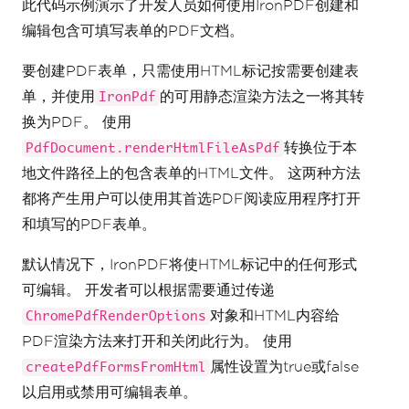
此代码示例演示了开发人员如何使用IronPDF创建和
// #2 Use Case: Writing Values to the PDF 
Form  
编辑包含可填写表单的PDF文档。
PdfDocument
 form 
=
PdfDocument
.
fromFile
(
outputLocation
);
要创建PDF表单，只需使用HTML标记按需要创建表
// Set the value of the firstname input 
单，并使用
的可用静态渲染方法之一将其转
IronPdf
field.  
换为PDF。 使用
form
.
getForm
().
setFieldValue
(
"firstname"
,
"Minnie"
);
转换位于本
PdfDocument.renderHtmlFileAsPdf
地文件路径上的包含表单的HTML文件。 这两种方法
// Set the value of the lastname input 
都将产生用户可以使用其首选PDF阅读应用程序打开
field.  
form
.
getForm
().
setFieldValue
(
"lastname"
,
和填写的PDF表单。
"Mouse"
);
默认情况下，IronPDF将使HTML标记中的任何形式
// Save the changes to the PDF Form.  
form
.
saveAs
(
Paths
.
get
(
"assets/BasicForm_Fi
可编辑。 开发者可以根据需要通过传递
lled.pdf"
));
对象和HTML内容给
ChromePdfRenderOptions
PDF渲染方法来打开和关闭此行为。 使用
属性设置为true或false
createPdfFormsFromHtml
以启用或禁用可编辑表单。