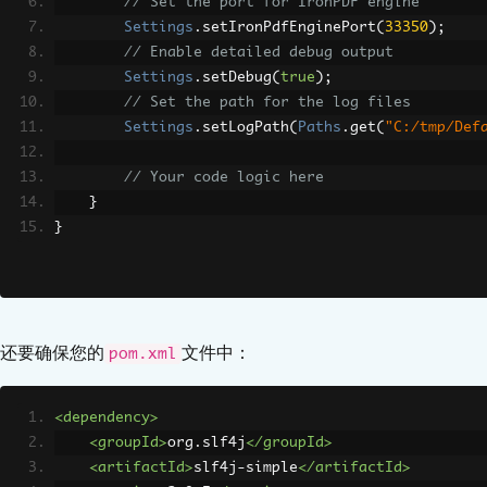
// Set the port for IronPDF engine
Settings
.
setIronPdfEnginePort
(
33350
);
// Enable detailed debug output
Settings
.
setDebug
(
true
);
// Set the path for the log files
Settings
.
setLogPath
(
Paths
.
get
(
"C:/tmp/Def
// Your code logic here
}
}
还要确保您的
文件中：
pom.xml
<dependency>
<groupId>
org.slf4j
</groupId>
<artifactId>
slf4j-simple
</artifactId>