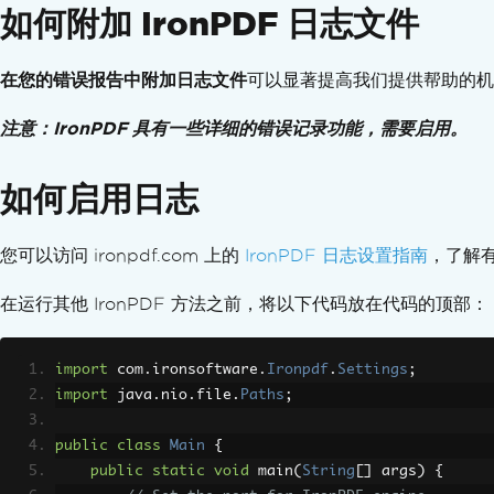
如何附加 IronPDF 日志文件
在您的错误报告中附加日志文件
可以显著提高我们提供帮助的机
注意：IronPDF 具有一些详细的错误记录功能，需要启用。
如何启用日志
您可以访问 ironpdf.com 上的
IronPDF 日志设置指南
，了解
在运行其他 IronPDF 方法之前，将以下代码放在代码的顶部：
import
 com
.
ironsoftware
.
Ironpdf
.
Settings
;
import
 java
.
nio
.
file
.
Paths
;
public
class
Main
{
public
static
void
 main
(
String
[]
 args
)
{