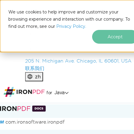
IRON
SOFTWARE
We use cookies to help improve and customize your
产品
browsing experience and interaction with our company. To
find out more, see our
企业
Privacy Policy.
解决方案
Accept
资源
关于我们
205 N. Michigan Ave. Chicago, IL 60601, USA
联系我们
zh
Java
for
跳至页脚内容
com.ironsoftware.ironpdf