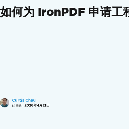
部署
如何为 IronPDF 申请
AWS Elastic Beanstalk
Java 25 Deprecated Warnings on RHEL
Fat JAR Connection Failure
产品更新
变更日志
视频教程
API 参考
Curtis Chau
已更新:
2026年4月21日