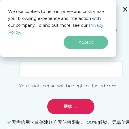
We use cookies to help improve and customize
your browsing experience and interaction with
Docs
our company. To find out more, see our
Privacy
for
立即获取免费的
30 天试用版密钥
。
本页内容
Policy.
Java
无任何限制。100% 解锁。无需信用卡。
Accept
跳至页脚内容
com.ironsoftware.ironpdf
Your trial license will be sent to this address
开始
入门概述
使用IronPDFEngine
使用许可证密钥
部署到云端/容器
无需信用卡或创建账户
无任何限制。100% 解锁。无需信
部署到Azure