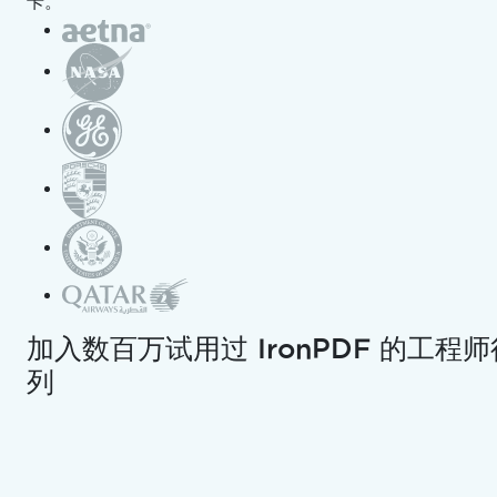
卡。
部署到AWS
在 Google Cloud 上运行
教程
HTML 转 PDF Java 教程
HTML到PDF格式化
生成PDF
操作指南
生成 PDF 文件
创建 PDF
PDF到图像
编辑 PDFs
压缩 PDF
合并 PDF
加入数百万试用过 IronPDF 的工程师
拆分 PDF
列
删除PDF页面
大纲 & 书签
在PDF中替换文本
自定义水印