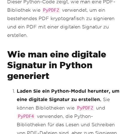
Dieser Python-Code zeigt, wie man eine PDF-
signature
.
SigningLocation
=
"Chicago, USA"
signature
.
SigningReason
=
"To show how to 
Bibliothek wie
verwendet, um ein
PyPDF2
sign a PDF"
bestehendes PDF kryptografisch zu signieren
# Step 4. Sign the PDF with the 
und ein PDF mit einer digitalen Signatur zu
PdfSignature. Multiple signing 
erstellen.
certificates may be used
doc
.
Sign
(
signature
)
Wie man eine digitale
# Step 5. The PDF is not signed until 
saved to file, steam or byte array.
Signatur in Python
doc
.
SaveAs
(
"signed.pdf"
)
generiert
Laden Sie ein Python-Modul herunter, um
eine digitale Signatur zu erstellen.
Sie
können Bibliotheken wie
und
PyPDF2
verwenden, die Python-
PyPDF4
Bibliotheken für das Lesen und Schreiben
von PDF-Dateien sind, aber zum Signieren