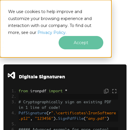
We use cookies to help improve and
customize your browsing experience and
interaction with our company. To find out
for
more, see our
Privacy Policy.
Python
Accept
Zum Fußzeileninhalt springen
Digitale Signaturen
from
 ironpdf 
import
*
# Cryptographically sign an existing PDF 
in 1 line of code!
PdfSignature
(
r
".\certificates\IronSoftware
.p12"
,
"123456"
).
SignPdfFile
(
"any.pdf"
)
##### Advanced example for more control 