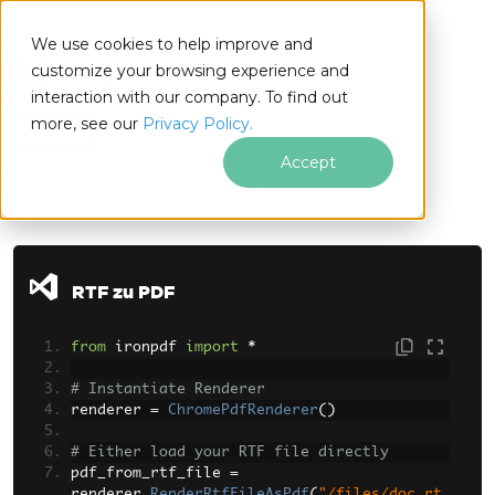
We use cookies to help improve and
customize your browsing experience and
interaction with our company. To find out
for
more, see our
Privacy Policy.
Python
Accept
Zum Fußzeileninhalt springen
RTF zu PDF
from
 ironpdf 
import
*
# Instantiate Renderer
renderer 
=
ChromePdfRenderer
()
# Either load your RTF file directly
pdf_from_rtf_file 
=
renderer
.
RenderRtfFileAsPdf
(
"/files/doc.rt