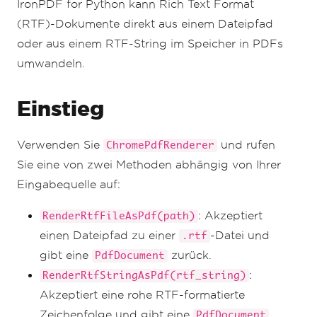
IronPDF for Python kann Rich Text Format
(RTF)-Dokumente direkt aus einem Dateipfad
oder aus einem RTF-String im Speicher in PDFs
umwandeln.
Einstieg
Verwenden Sie
und rufen
ChromePdfRenderer
Sie eine von zwei Methoden abhängig von Ihrer
Eingabequelle auf:
: Akzeptiert
RenderRtfFileAsPdf(path)
einen Dateipfad zu einer
-Datei und
.rtf
gibt eine
zurück.
PdfDocument
:
RenderRtfStringAsPdf(rtf_string)
Akzeptiert eine rohe RTF-formatierte
Zeichenfolge und gibt eine
PdfDocument