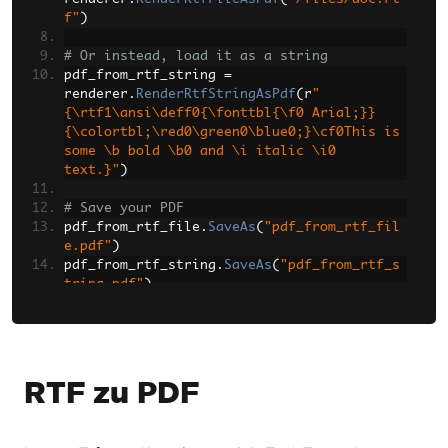
f"
)
# Or instead, load it as a string
pdf_from_rtf_string 
=
renderer
.
RenderRtfStringAsPdf
(
r
"
{\rtf1\ansi\deff0{\fonttbl{\f0 Arial;}}
{\colortbl;\red0\green0\blue0;}\cf0This is 
some \b bold \b0 and \i italic \i0 
text.}"
)
# Save your PDF
pdf_from_rtf_file
.
SaveAs
(
"pdf_from_rtf_fil
e.pdf"
)
pdf_from_rtf_string
.
SaveAs
(
"pdf_from_rtf_s
tring.pdf"
)
RTF zu PDF