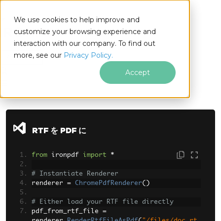
We use cookies to help improve and
customize your browsing experience and
interaction with our company. To find out
for
more, see our
Privacy Policy.
Python
Accept
フッターコンテンツにスキップ
RTF を PDF に
from
 ironpdf 
import
*
# Instantiate Renderer
renderer 
=
ChromePdfRenderer
()
# Either load your RTF file directly
pdf_from_rtf_file 
=
renderer
.
RenderRtfFileAsPdf
(
"/files/doc.rt