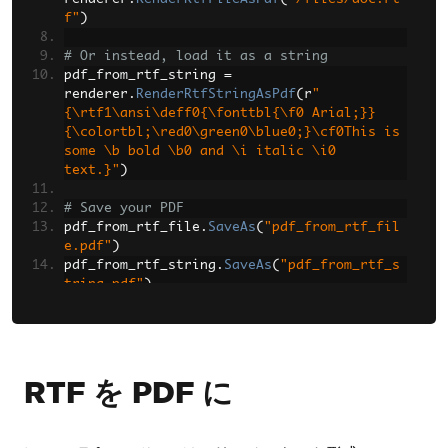
f"
)
# Or instead, load it as a string
pdf_from_rtf_string 
=
renderer
.
RenderRtfStringAsPdf
(
r
"
{\rtf1\ansi\deff0{\fonttbl{\f0 Arial;}}
{\colortbl;\red0\green0\blue0;}\cf0This is 
some \b bold \b0 and \i italic \i0 
text.}"
)
# Save your PDF
pdf_from_rtf_file
.
SaveAs
(
"pdf_from_rtf_fil
e.pdf"
)
pdf_from_rtf_string
.
SaveAs
(
"pdf_from_rtf_s
tring.pdf"
)
RTF を PDF に