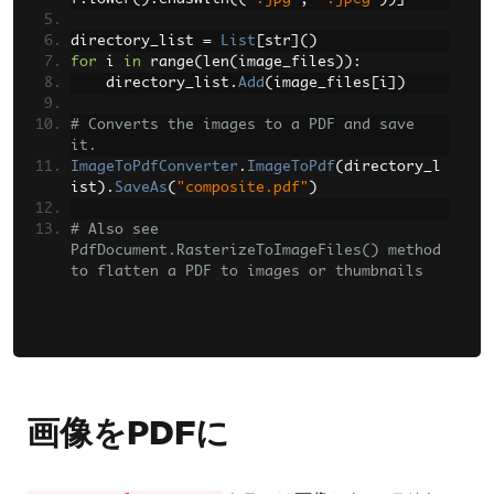
directory_list 
=
List
[
str
]()
for
 i 
in
 range
(
len
(
image_files
)):
    directory_list
.
Add
(
image_files
[
i
])
# Converts the images to a PDF and save 
it.
ImageToPdfConverter
.
ImageToPdf
(
directory_l
ist
).
SaveAs
(
"composite.pdf"
)
# Also see 
PdfDocument.RasterizeToImageFiles() method 
to flatten a PDF to images or thumbnails
画像をPDFに