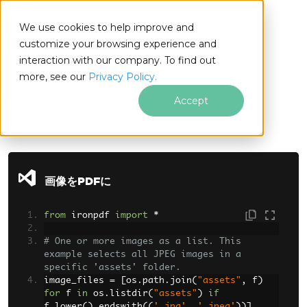
We use cookies to help improve and
customize your browsing experience and
interaction with our company. To find out
for
more, see our
Privacy Policy.
Python
Accept
フッターコンテンツにスキップ
画像をPDFに
from
 ironpdf 
import
*
# One or more images as a list. This 
example selects all JPEG images in a 
specific 'assets' folder.
image_files 
=
[
os
.
path
.
join
(
"assets"
,
 f
)
for
 f 
in
 os
.
listdir
(
"assets"
)
if
f
.
lower
().
endswith
((
'.jpg'
,
'.jpeg'
))]