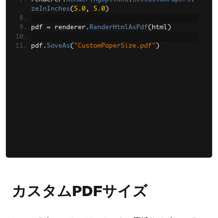
zeInInches
(
5.0
,
5.0
)
pdf 
=
 renderer
.
RenderHtmlAsPdf
(
html
)
pdf
.
SaveAs
(
"CustomPaperSize.pdf"
)
カスタムPDFサイズ