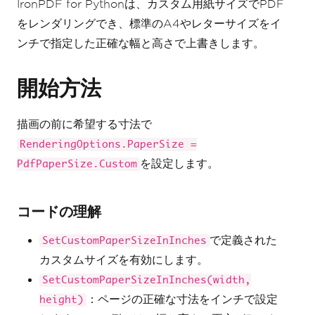
IronPDF for Pythonは、カスタム用紙サイズでPDF
をレンダリングでき、標準のA4やレターサイズをイ
ンチで指定した正確な幅と高さで上書きします。
開始方法
描画の前に希望する寸法で
RenderingOptions.PaperSize =
を設定します。
PdfPaperSize.Custom
コードの理解
で定義された
SetCustomPaperSizeInInches
カスタムサイズを有効にします。
SetCustomPaperSizeInInches(width,
：ページの正確な寸法をインチで設定
height)