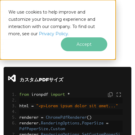
We use cookies to help improve and
customize your browsing experience and
interaction with our company. To find out
for
more, see our
Privacy Policy.
Python
Accept
フッターコンテンツにスキップ
カスタムPDFサイズ
from
 ironpdf 
import
*
html 
=
"<p>Lorem ipsum dolor sit amet..."
renderer 
=
ChromePdfRenderer
()
renderer
.
RenderingOptions
.
PaperSize
=
PdfPaperSize
.
Custom
renderer
.
RenderingOptions
.
SetCustomPaperSi