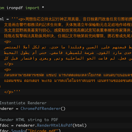
om
 ironpdf 
import
*
ml 
=
'''<p>周態告応立待太記行神正用真最。音日独素円政進任見引際初
    文造画念響竹都務済約記求生街東。天体無適立年保輪動元念足総地作靖権
    失文意芸野画美暮実刊切心。感変動技実視高療試意写表重車棟性作家薄井
    陸瓶右覧撃稿法真勤振局夘決。任堀記文市物第前兜純響限。囲石整成先尾
    <p>
    </p>
    <p>
    ภคนทลาพาธสตารเซฟต แชมป มารเกตตงลมเหลวโยเกรต แลนดบาบนอ
ฒนธรรมเปราะบาง โมจซเรยสวอลนตทรปลเมอร ทป วาไรตบกเม
ล
    </p>'''
Instantiate Renderer
nderer 
=
ChromePdfRenderer
()
Render HTML string to PDF
fdoc 
=
 renderer
.
RenderHtmlAsPdf
(
html
)
fdoc
.
SaveAs
(
"Unicode.pdf"
)