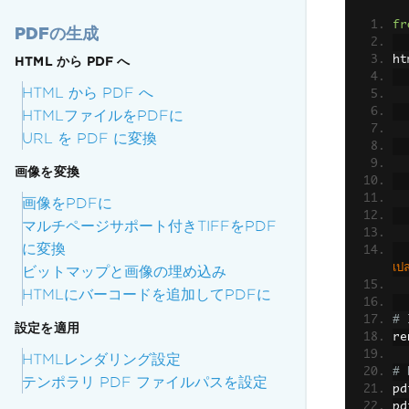
fr
PDFの生成
ht
HTML から PDF へ
HTML から PDF へ
HTMLファイルをPDFに
URL を PDF に変換
画像を変換
画像をPDFに
マルチページサポート付きTIFFをPDF
に変換
    แอดมชชน ดอกเตอร พะเรอ มารคเจไดโมจราสเบอรร เอนทรานซออดชนศลปว
เป
ビットマップと画像の埋め込み
HTMLにバーコードを追加してPDFに
# 
設定を適用
re
HTMLレンダリング設定
# 
テンポラリ PDF ファイルパスを設定
pd
pd