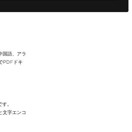
り、中国語、アラ
PDFドキ
です。
択と文字エンコ