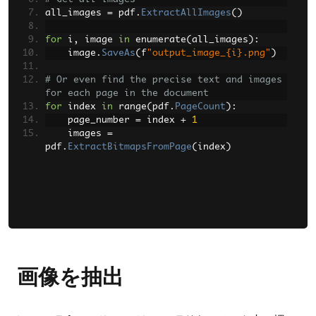
all_images 
=
 pdf
.
ExtractAllImages
()
for
 i
,
 image 
in
 enumerate
(
all_images
):
    image
.
SaveAs
(
f
"output_image_{i}.png"
)
# Or even find the precise text and images 
for each page in the document
for
 index 
in
 range
(
pdf
.
PageCount
):
    page_number 
=
 index 
+
1
    images 
=
pdf
.
ExtractBitmapsFromPage
(
index
)
画像を抽出