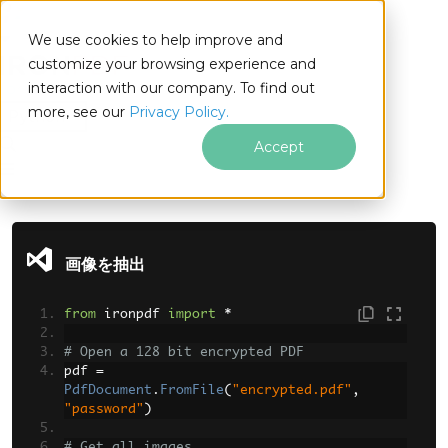
We use cookies to help improve and
customize your browsing experience and
interaction with our company. To find out
for
more, see our
Privacy Policy.
Python
Accept
フッターコンテンツにスキップ
画像を抽出
from
 ironpdf 
import
*
# Open a 128 bit encrypted PDF
pdf 
=
PdfDocument
.
FromFile
(
"encrypted.pdf"
,
"password"
)
# Get all images