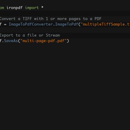
om
 ironpdf 
import
*
Convert a TIFF with 1 or more pages to a PDF
f 
=
ImageToPdfConverter
.
ImageToPdf
(
"multipleTiffSample.t
Export to a file or Stream
f
.
SaveAs
(
"multi-page-pdf.pdf"
)