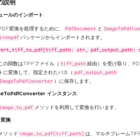
の説明
ュールのインポート
:
PDF変換を処理するために、
と
PdfDocument
ImageToPdfCo
パッケージからインポートされます。
ironpdf
vert_tiff_to_pdf(tiff_path: str, pdf_output_path: 
この関数はTIFFファイル（
経由）を受け取り、PD
tiff_path
トに変換して、指定されたパス（
pdf_output_path
）に保存します。
ImageToPdfConverter
geToPdfConverter インスタンス
:
メソッドを利用して変換を行います。
image_to_pdf
 変換
:
メソッド
は、マルチフレームTIF
image_to_pdf(tiff_path)