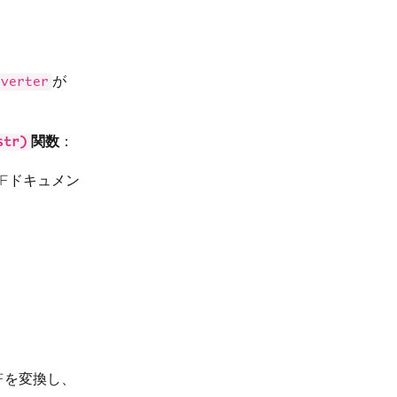
が
nverter
関数
：
str)
Fドキュメン
Fを変換し、