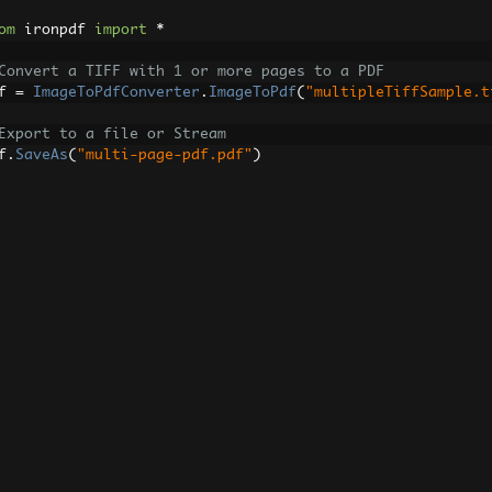
om
 ironpdf 
import
*
Convert a TIFF with 1 or more pages to a PDF
f 
=
ImageToPdfConverter
.
ImageToPdf
(
"multipleTiffSample.t
Export to a file or Stream
f
.
SaveAs
(
"multi-page-pdf.pdf"
)