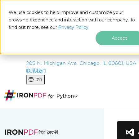
IRON
SOFTWARE
We use cookies to help improve and customize your
产品
browsing experience and interaction with our company. To
find out more, see our
企业
Privacy Policy.
解决方案
Accept
资源
关于我们
205 N. Michigan Ave. Chicago, IL 60601, USA
联系我们
zh
Python
for
跳至页脚内容
代码示例