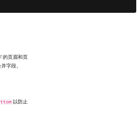
PythonNew"
)
oes not overlap with the main PDF page content.
PDF的页眉和页
合并字段。
以防止
ottom