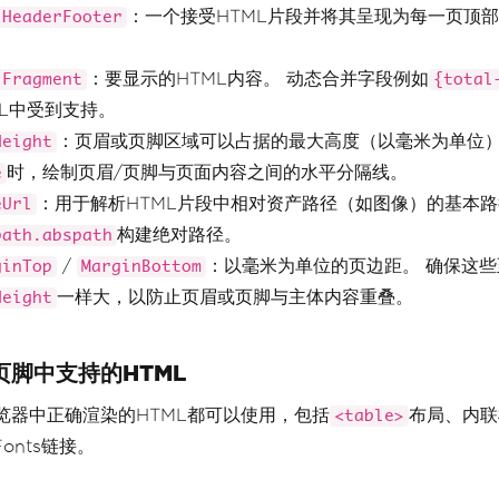
：一个接受HTML片段并将其呈现为每一页顶
lHeaderFooter
：要显示的HTML内容。 动态合并字段例如
lFragment
{total
ML中受到支持。
：页眉或页脚区域可以占据的最大高度（以毫米为单位
Height
时，绘制页眉/页脚与页面内容之间的水平分隔线。
e
：用于解析HTML片段中相对资产路径（如图像）的基本路
eUrl
构建绝对路径。
path.abspath
/
：以毫米为单位的页边距。 确保这些
ginTop
MarginBottom
一样大，以防止页眉或页脚与主体内容重叠。
Height
页脚中支持的HTML
览器中正确渲染的HTML都可以使用，包括
布局、内联
<table>
 Fonts链接。