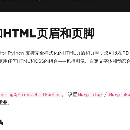
.
path
.
abspath
(
"C:/Users/lyty1/OneDrive/Documents/IronPdf
Use sufficient MarginTop to ensure that the HtmlHeader d
nderer
.
RenderingOptions
.
MarginTop
=
25
# mm
加HTML页眉和页脚
DF for Python 支持完全样式化的HTML页眉和页脚，您可以在
使用任何HTML和CSS的组合——包括图像、自定义字体和动态
。 设置
/
deringOptions.HtmlFooter
MarginTop
MarginB
重叠。
码