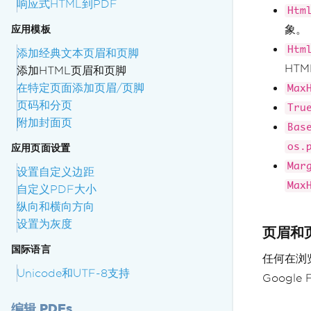
响应式HTML到PDF
Htm
象。
应用模板
Htm
添加经典文本页眉和页脚
HT
添加HTML页眉和页脚
在特定页面添加页眉/页脚
Max
页码和分页
Tru
附加封面页
Bas
os.
应用页面设置
Mar
设置自定义边距
Max
自定义PDF大小
纵向和横向方向
设置为灰度
页眉和
国际语言
任何在浏
Unicode和UTF-8支持
Google
编辑 PDFs