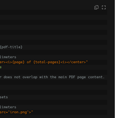
{pdf-title}
limeters
er><i>{page} of {total-pages}<i></center>"
e
r does not overlap with the main PDF page content.
sets
limeters
src='iron.png'>"