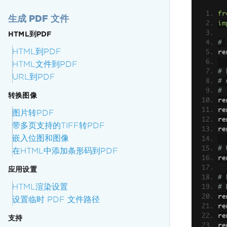
fr
生成 PDF 文件
im
HTML到PDF
# 
HTML到PDF
re
HTML文件到PDF
# 
URL到PDF
# 
# 
转换图像
re
re
图片转PDF
re
带多页支持的TIFF转PDF
re
嵌入位图和图像
# 
在HTML中添加条形码到PDF
re
应用设置
# 
HTML渲染设置
# 
re
设置临时 PDF 文件路径
re
re
支持
re