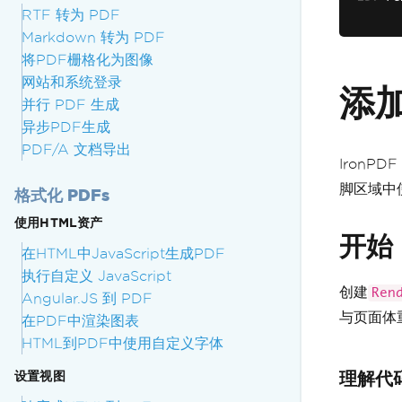
RTF 转为 PDF
os
Markdown 转为 PDF
# 
将PDF栅格化为图像
re
网站和系统登录
添
并行 PDF 生成
异步PDF生成
PDF/A 文档导出
IronP
脚区域中
格式化 PDFs
使用HTML资产
开始
在HTML中JavaScript生成PDF
执行自定义 JavaScript
创建
Ren
Angular.JS 到 PDF
与页面体
在PDF中渲染图表
HTML到PDF中使用自定义字体
理解代
设置视图