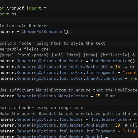
om
 ironpdf 
import
*
port
 os
Instantiate Renderer
nderer 
=
ChromePdfRenderer
()
Build a footer using html to style the text
mergeable fields are:
{page} {total-pages} {url} {date} {time} {html-title} & 
nderer
.
RenderingOptions
.
HtmlFooter
=
HtmlHeaderFooter
()
nderer
.
RenderingOptions
.
HtmlFooter
.
MaxHeight
=
15
# mil
nderer
.
RenderingOptions
.
HtmlFooter
.
HtmlFragment
=
"<cent
nderer
.
RenderingOptions
.
HtmlFooter
.
DrawDividerLine
=
Tru
Use sufficient MarginBottom to ensure that the HtmlFoote
nderer
.
RenderingOptions
.
MarginBottom
=
25
# mm
Build a header using an image asset
Note the use of BaseUrl to set a relative path to the as
nderer
.
RenderingOptions
.
HtmlHeader
=
HtmlHeaderFooter
()
nderer
.
RenderingOptions
.
HtmlHeader
.
MaxHeight
=
20
# mil
nderer
.
RenderingOptions
.
HtmlHeader
.
HtmlFragment
=
"<img 
nderer
.
RenderingOptions
.
HtmlHeader
.
BaseUrl
=