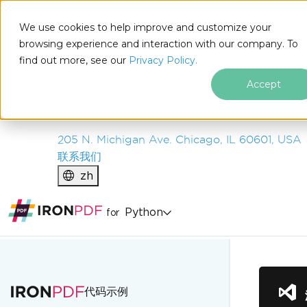
IRON
SOFTWARE
We use cookies to help improve and customize your
产品
browsing experience and interaction with our company. To
find out more, see our
企业
Privacy Policy.
解决方案
Accept
资源
关于我们
205 N. Michigan Ave. Chicago, IL 60601, USA
联系我们
zh
Python
for
跳至页脚内容
代码示例