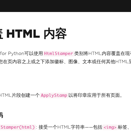
 HTML 内容
 for Python可以使用
类别将HTML内容覆盖在现
HtmlStamper
您在页内容之上或之下添加徽标、图像、文本或任何其他HTML
HTML片段创建一个
以将印章应用于所有页面。
ApplyStamp
码
: 接受一个HTML字符串——包括
标签
lStamper(html)
<img>