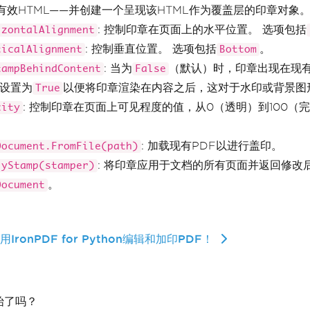
有效HTML——并创建一个呈现该HTML作为覆盖层的印章对象
: 控制印章在页面上的水平位置。 选项包括
izontalAlignment
: 控制垂直位置。 选项包括
。
ticalAlignment
Bottom
: 当为
（默认）时，印章出现在现
tampBehindContent
False
 设置为
以便将印章渲染在内容之后，这对于水印或背景图
True
: 控制印章在页面上可见程度的值，从0（透明）到100（
city
。
: 加载现有PDF以进行盖印。
Document.FromFile(path)
: 将印章应用于文档的所有页面并返回修改
lyStamp(stamper)
。
Document
IronPDF for Python编辑和加印PDF！
始了吗？