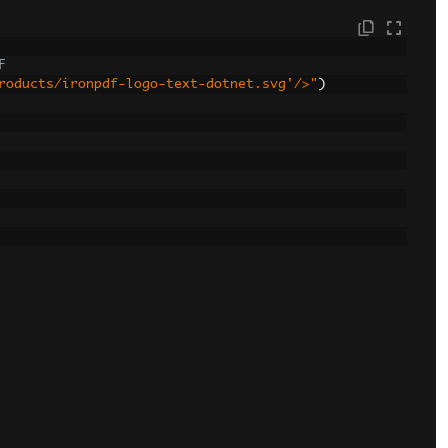
F
roducts/ironpdf-logo-text-dotnet.svg'/>"
)