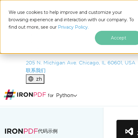
IRON
SOFTWARE
We use cookies to help improve and customize your
产品
browsing experience and interaction with our company. To
find out more, see our
企业
Privacy Policy.
解决方案
Accept
资源
关于我们
205 N. Michigan Ave. Chicago, IL 60601, USA
联系我们
zh
Python
for
跳至页脚内容
代码示例