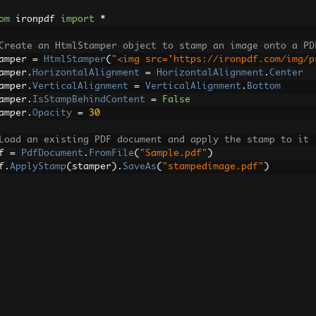
om
 ironpdf 
import
*
Create an HtmlStamper object to stamp an image onto a PD
amper 
=
HtmlStamper
(
"<img src='https://ironpdf.com/img/p
amper
.
HorizontalAlignment
=
HorizontalAlignment
.
Center
amper
.
VerticalAlignment
=
VerticalAlignment
.
Bottom
amper
.
IsStampBehindContent
=
False
amper
.
Opacity
=
30
Load an existing PDF document and apply the stamp to it
f 
=
PdfDocument
.
FromFile
(
"Sample.pdf"
)
f
.
ApplyStamp
(
stamper
).
SaveAs
(
"stampedimage.pdf"
)