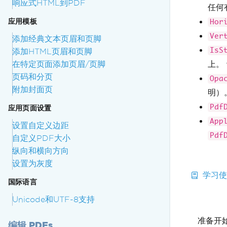
响应式HTML到PDF
任何
应用模板
Hor
Ver
添加经典文本页眉和页脚
IsS
添加HTML页眉和页脚
在特定页面添加页眉/页脚
上。
页码和分页
Opa
附加封面页
明）
Pdf
应用页面设置
App
设置自定义边距
Pdf
自定义PDF大小
纵向和横向方向
设置为灰度
学习使用
国际语言
Unicode和UTF-8支持
准备开
编辑 PDFs