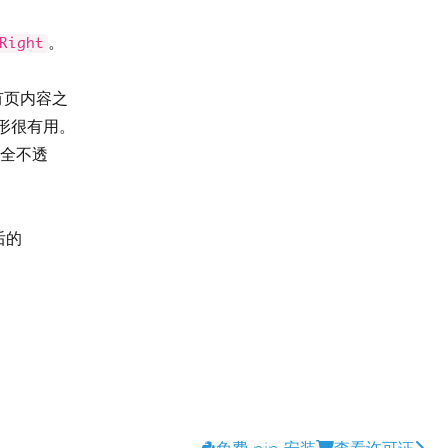
。
。
Right
有页内容之
形很有用。
完全不透
后的