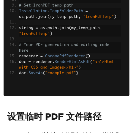
# Set IronPDF temp path
Installation
.
TempFolderPath
=
os
.
path
.
join
(
my_temp_path
,
"IronPdfTemp"
)
string 
=
 os
.
path
.
join
(
my_temp_path
,
"IronPdfTemp"
)
# Your PDF generation and editing code 
here
renderer 
=
ChromePdfRenderer
()
doc 
=
 renderer
.
RenderHtmlAsPdf
(
"<h1>Html 
with CSS and Images</h1>"
)
doc
.
SaveAs
(
"example.pdf"
)
设置临时 PDF 文件路径