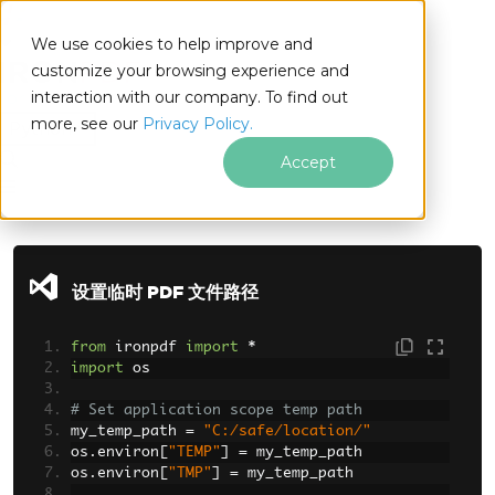
We use cookies to help improve and
customize your browsing experience and
interaction with our company. To find out
for
more, see our
Privacy Policy.
Python
Accept
跳至页脚内容
设置临时 PDF 文件路径
from
 ironpdf 
import
*
import
 os
# Set application scope temp path
my_temp_path 
=
"C:/safe/location/"
os
.
environ
[
"TEMP"
]
=
 my_temp_path
os
.
environ
[
"TMP"
]
=
 my_temp_path