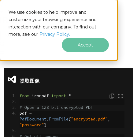
We use cookies to help improve and
customize your browsing experience and
interaction with our company. To find out
for
more, see our
Privacy Policy.
Python
Accept
跳至页脚内容
提取图像
from
 ironpdf 
import
*
# Open a 128 bit encrypted PDF
pdf 
=
PdfDocument
.
FromFile
(
"encrypted.pdf"
,
"password"
)
# Get all images