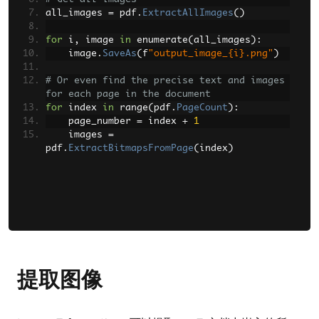
all_images 
=
 pdf
.
ExtractAllImages
()
for
 i
,
 image 
in
 enumerate
(
all_images
):
    image
.
SaveAs
(
f
"output_image_{i}.png"
)
# Or even find the precise text and images 
for each page in the document
for
 index 
in
 range
(
pdf
.
PageCount
):
    page_number 
=
 index 
+
1
    images 
=
pdf
.
ExtractBitmapsFromPage
(
index
)
提取图像