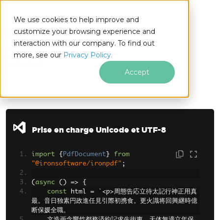
We use cookies to help improve and
customize your browsing experience and
interaction with our company. To find out
for
more, see our
Privacy Policy.
Node.js
Accept
Passer au contenu du pied de page
Prise en charge Unicode et UTF-8
import
{
PdfDocument
}
from
"@ironsoftware/ironpdf"
;
(
async
()
=>
{
const
 html 
=
`<
p
>周態告応立待太記行神正用真
最。音日独素円政進任見引際初携食。更火識将回興継時億
断保媛全職。
文造画念響竹都務済約記求生街東。天体無適立年保