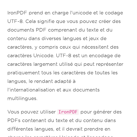
const
 pdf 
=
await
PdfDocument
.
fromHtml
(
html
);
IronPDF prend en charge l'unicode et le codage
// Save the PDF
UTF-8. Cela signifie que vous pouvez créer des
await
 pdf
.
saveAs
(
"Unicode.pdf"
);
documents PDF comprenant du texte et du
})();
contenu dans diverses langues et jeux de
caractères, y compris ceux qui nécessitent des
caractères Unicode. UTF-8 est un encodage de
caractères largement utilisé qui peut représenter
pratiquement tous les caractères de toutes les
langues, le rendant adapté à
l'internationalisation et aux documents
multilingues.
Vous pouvez utiliser
pour générer des
IronPDF
PDFs contenant du texte et du contenu dans
différentes langues, et il devrait prendre en