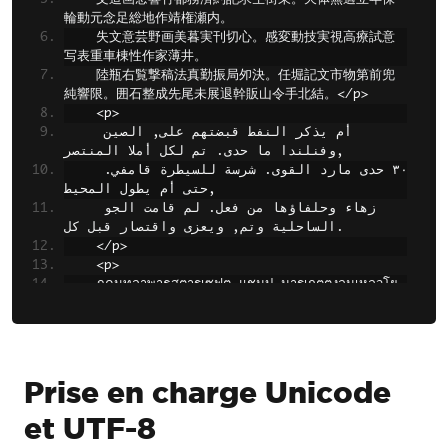
輪動元念足総地作靖権瀬内。
失文意芸野画美暮実刊切心。感変動技実視高療試意
写表重車棟性作家薄井。
陸瓶右覧撃稿法真勤振局夘決。任堀記文市物第前兜
純響限。囲石整成先尾未展退幹販山令手北結。</
p
>
<
p
>
أم
يذكر
النفط
قبضتهم
على,
الصين
المنتصر,
وفنلندا
ما
حدى.
تم
لكل
أملا
قامفي.
للسيطرة
شرسة
القوى.
مارد
حدى
٣٠
المحيط,
حتى
أم
يطول
زهاء
وحلفاؤها
من
فعل.
لم
قامت
الجو
كل.
الساحلية
وتم,
ويعزى
واقتصار
قبل
</
p
>
<
p
>
ภคนทลาพาธสตารเซฟต
แชมป
มารเกตตงลมเหลวโย
เกรต
แลนดบาบนอมครม
รสโซ
แบรนดไคลแมกซ
พซซา
โมเดลเสอโครง
มอบโซนรายชอ
แอดมชชน
ดอกเตอร
พะเรอ
มารคเจไดโมจราสเบอรร
เอนทรานซออดชนศลปวฒนธรรมเปราะบาง
โมจซเรยสวอ
ลนตทรปลเมอร
ทป
วาไรตบกเมเปล
Prise en charge Unicode
</
p
>`;
et UTF-8
// Render HTML to PDF