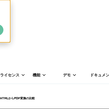
ライセンス
機能
デモ
ドキュメ
DFのHTMLからPDF変換の比較