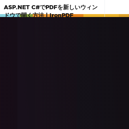
ASP.NET C#でPDFを新しいウィン
ドウで開く方法 | IronPDF
このビデオチュートリアルでは、ASP.NETア
プリケーションからPDFドキュメントを生
成、サービス、および表示する方法を示し、
ユーザーがそれらを新しいブラウザタブでダ
詳しく読む
ウンロードせずに表示できるようにします。
C#とIronPDFを使用して動的PDFストリー
ミングを構築します。