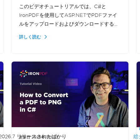
このビデオチュートリアルでは、C#と
IronPDFを使用してASP.NETでPDFファイ
ルをアップロードおよびダウンロードする方
法を示します。.NETアプリケーションでアッ
詳しく読む
プロードされたドキュメントを処理し、ファ
イルストリームを処理し、ユーザーにPDFを
返す方法を学びます。
さらに表示
2026.7 リリースされたばかり
総
更新日
2026年7月12日