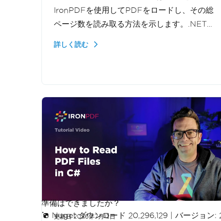
IronPDFを使用してPDFをロードし、その総
ページ数を読み取る方法を示します。.NETで
の検証、レポート、および大規模なPDF処理
詳しく読む
のためにドキュメントプロパティにプログラ
ム的にアクセスする方法を学びます。
準備はできましたか？
Nuget ダウンロード 20,296,129
|
バージョン: 
更新日
2026年7月12日