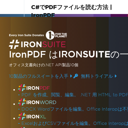
C#でPDFファイルを読む方法 |
IronPDF
このビデオチュートリアルでは、C#でPDF
リーダーとしてIronPDFを使用してドキュメ
ントをロードし、全体のファイルまたは個々
IronPDF はIRON
SUITE
の
のページからテキストを抽出する方法を示し
詳しく読む
ます。.NETでのドキュメントワークフロー、
オフィス文書
向けの.NET API製品10個
検索機能、およびレポートツールのために学
びます。
10製品のフルスイートを入手
無料トライアル
製品リンク
-
PDF を作成、閲覧、編集。 .NET 用 HTML to PD
-
DOCX Wordファイルを編集。Office Interopは
-
ExcelおよびCSVファイルを編集。Office Intero