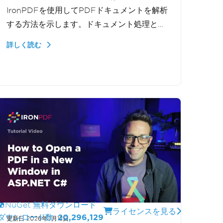
IronPDFを使用してPDFドキュメントを解析
する方法を示します。ドキュメント処理とデ
ータ抽出ワークフローのために、PDFをロー
詳しく読む
ドし、全体のファイル、特定のページ、また
はページ範囲からテキストを抽出する方法を
学びます。
NuGet 無料ダウンロード
ライセンスを見る
ダウンロード数:
20,296,129
更新日
2026年7月12日