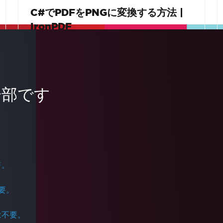
C#でPDFをPNGに変換する方法 |
IronPDF
このビデオチュートリアルでは、C#と
IronPDFを使用してPDFページを高品質の
PNG画像に変換する方法を示します。プレビ
一部です
ュー、サムネイル、画像処理、および.NETで
詳しく読む
のウェブアプリケーションのためにドキュメ
ントを画像としてレンダリングする方法を学
びます。
F。
不要。
pは不要。