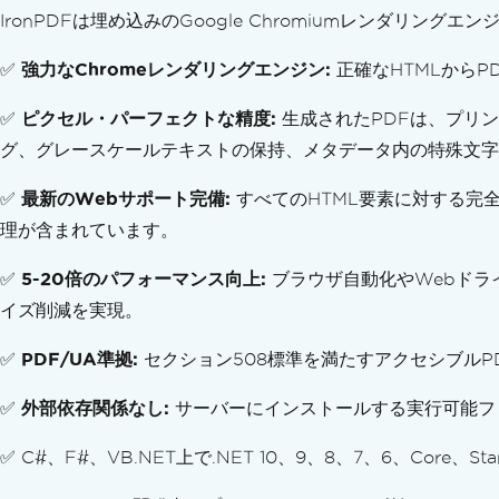
PDFのテキストを置換する
IronPDFは埋め込みのGoogle Chromiumレンダ
PDFデザインを強化
注釈を追加＆編集
✅
強力なChromeレンダリングエンジン:
正確なHTMLからPD
テキスト & 画像のスタンプ
カスタム透かし
✅
ピクセル・パーフェクトな精度:
生成されたPDFは、プリ
背景 & 前景
グ、グレースケールテキストの保持、メタデータ内の特殊文字/絵文
テキスト & ビットマップを描く
✅
最新のWebサポート完備:
ライン & 長方形を描画する
すべてのHTML要素に対する完全な
テキストとページを回転
理が含まれています。
PDFページを変換
✅
5-20倍のパフォーマンス向上:
ブラウザ自動化やWebドラ
PDFを整理する
イズ削減を実現。
PDF構造を編集
PDF ページの追加、コピー、削除
✅
PDF/UA準拠:
セクション508標準を満たすアクセシブルPD
PDF の結合または分割
複数ページのPDFを分割
✅
外部依存関係なし:
サーバーにインストールする実行可能フ
補足組織
添付ファイルの追加と削除
✅ C#、F#、VB.NET上で.NET 10、9、8、7、6、Core、S
アウトライン & ブックマーク