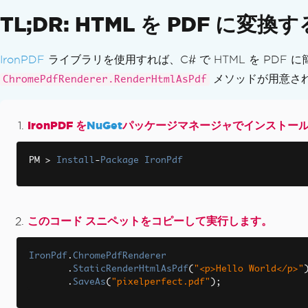
PDF to SVG
TL;DR: HTML を PDF 
動的ウェブページをPDFへ
ASPXページからPDF
IronPDF
ライブラリを使用すれば、C# で HTML を PDF 
XAML を PDF に（MAUI）
メソッドが用意さ
ChromePdfRenderer.RenderHtmlAsPdf
PDFレポートを生成
BlazorサーバーでPDFを作成
RazorをPDFに（Blazor Server）
IronPDF を
NuGet
パッケージマネージャでインストー
CSHTMLをPDFに (Razor Pages)
CSHTMLからPDFへ（MVC Core）
PM 
>
Install
-
Package
IronPdf
CSHTML から PDF へ (MVC フレームワー
CSHTMLからPDF（ヘッドレスで）
ウェブアクセシビリティ
このコード スニペットをコピーして実行します。
TLSウェブサイト & システムログイン
クッキー
IronPdf
.
ChromePdfRenderer
HTTPリクエストヘッダー
.
StaticRenderHtmlAsPdf
(
"<p>Hello World</p>"
プロキシの構成
.
SaveAs
(
"pixelperfect.pdf"
);
PDFを線形化する