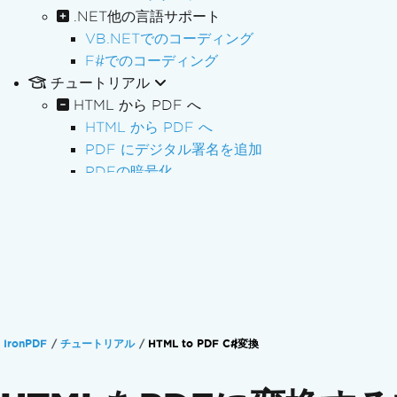
.NET他の言語サポート
VB.NETでのコーディング
F#でのコーディング
チュートリアル
HTML から PDF へ
HTML から PDF へ
PDF にデジタル署名を追加
PDFの暗号化
PDFの再編集
PDFバッチ処理
PDF 処理
PDFフォーム
PDF レポート
請求書の処理
PDF/A アーカイブ
IronPDF
チュートリアル
HTML to PDF C#変換
PDF アクセシビリティ (PDF/UA)
政府コンプライアンス
PDF作成