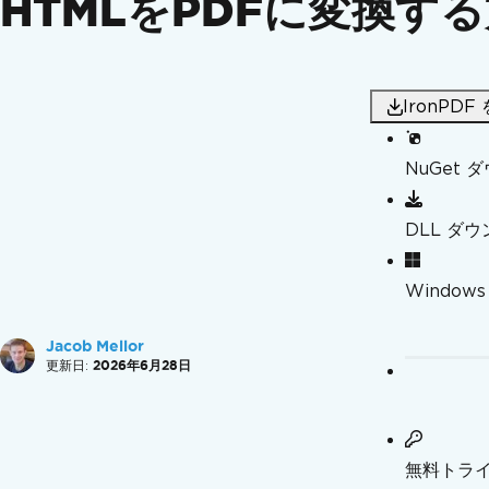
HTMLをPDFに変換する方
PDFの作成
PDFの変換
PDFの編集
PDFを整理する
IronPD
PDFに署名して安全性を確保する
追加機能
NuGet 
ハウツー
PDFを作成
DLL ダ
完璧なPDFをデザイン
新しいPDFを作成
Windows
ヘッダー & フッターを追加
ページ番号を追加
Jacob Mellor
DataURIで画像を埋め込む
更新日:
2026年6月28日
Azure Blob Storageから画像を埋め込む
PDF のための OpenAI
完全なPDFカスタマイズ
向き & 回転
無料トラ
カスタム用紙サイズ