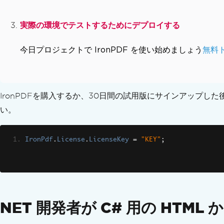
カスタマイズされたPDF変換
レンダリングオプション
実際の環境でテストするためにデプロイする
カスタム余白の設定
グレースケール
今日プロジェクトで IronPDF を使い始めましょう
無料
PDFレイアウトを改善
目次を追加する
ページブレーク
用紙に合わせる & ズーム
IronPDFを購入するか、30日間の試用版にサインアップ
PDFを編集
い。
PDFオブジェクトを編集
PDF DOMオブジェクト
PDFドキュメントの保存とエクスポート
IronPdf
.
License
.
LicenseKey
=
"KEY"
;
メモリからPDFを読み込む
PDFをメモリにエクスポート
ドキュメントテキストを編集
C# で PDF を解析
テキストと画像を抽出
NET 開発者が C# 用の HTM
テキストおよび領域の修正