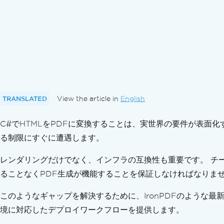
標準準拠
PDF/A形式のドキュメントをC#でエクスポ
PDF/UA形式のドキュメントをC#でエクス
異なるPDFバージョンをエクスポートする
PDFを変換
多用途なPDF変換
HTMLストリングからPDF
HTMLファイルからPDF
TRANSLATED
View the article in
English
HTML要素からPDF
C#でHTMLをPDFに変換することは、実世界の要件が表面
HTML ZIPファイルからのPDF
URLからPDF
る制限にすぐに遭遇します。
画像から PDF へ
レンダリングだけでなく、インフラの互換性も重要です。 チー
PDFからの画像
ることなくPDF生成が機能することを保証しなければなりま
DOCXをPDFに変換
RTFをPDFに変換
このようなギャップを解決するために、IronPDFのような
MDをPDFに変換
境に対応したデプロイワークフローを提供します。
XMLをPDFに変換
PDFをHTMLに