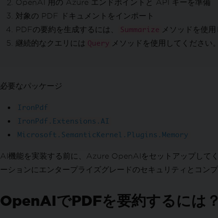
OpenAI 用の Azure エンドポイントと API キーを準備
テキストおよび領域の修正
対象の PDF ドキュメントをインポート
PDFのテキストを置換する
PDFデザインを強化
PDFの要約を生成するには、
メソッドを使用
Summarize
注釈を追加＆編集
継続的なクエリには
メソッドを使用してください
Query
テキスト & 画像のスタンプ
カスタム透かし
背景 & 前景
必要なパッケージ
テキスト & ビットマップを描く
ライン & 長方形を描画する
IronPdf
テキストとページを回転
IronPdf.Extensions.AI
PDFページを変換
Microsoft.SemanticKernel.Plugins.Memory
PDFを整理する
PDF構造を編集
AI機能を実装する前に、Azure OpenAIをセットアップしてく
PDF ページの追加、コピー、削除
ーションにエンタープライズグレードのセキュリティとコンプ
PDF の結合または分割
複数ページのPDFを分割
OpenAIでPDFを要約するには
補足組織
添付ファイルの追加と削除