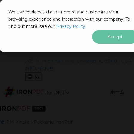
IRON
SOFTWARE
We use cookies to help improve and customize your
製品
browsing experience and interaction with our company. To
find out more, see our
エンタープライズ
Privacy Policy.
ソリューション
Accept
無料で始めましょう
リソース
私たちについて
クレジットカード不要
205 N. Michigan Ave. Chicago, IL 60601, USA
ライブ環境でテストする
お問い合わせ
ja
ウォーターマークなしで本番環境でテスト。
必要な場所で動作します。
ホーム
.NET
for
完全機能の製品
フッターコンテンツにスキップ
PM >
Install-Package IronPdf
完全に機能する製品を30日間利用できます。
数分でセットアップして稼働します。