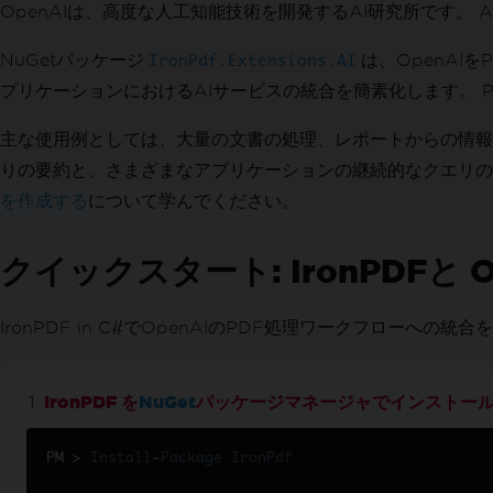
XMLをPDFに変換
OpenAIは、高度な人工知能技術を開発するAI研究所です。
PDFをHTMLに
NuGetパッケージ
は、OpenAIを
PDF to SVG
IronPdf.Extensions.AI
動的ウェブページをPDFへ
プリケーションにおけるAIサービスの統合を簡素化します。 
ASPXページからPDF
主な使用例としては、大量の文書の処理、レポートからの情報
XAML を PDF に（MAUI）
りの要約と、さまざまなアプリケーションの継続的なクエリの
PDFレポートを生成
BlazorサーバーでPDFを作成
を作成する
について学んでください。
RazorをPDFに（Blazor Server）
CSHTMLをPDFに (Razor Pages)
クイックスタート: IronPDFと 
CSHTMLからPDFへ（MVC Core）
CSHTML から PDF へ (MVC フレームワー
IronPDF in C#でOpenAIのPDF処理ワークフロー
CSHTMLからPDF（ヘッドレスで）
ウェブアクセシビリティ
TLSウェブサイト & システムログイン
IronPDF を
NuGet
パッケージマネージャでインストー
クッキー
HTTPリクエストヘッダー
PM 
>
Install
-
Package
IronPdf
プロキシの構成