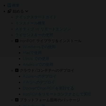
概要
始める
24/5 技術サポート
クイックスタートガイド
インストール概要
製品試用期間中、サポートエンジニアリングチームへのフルア
ネイティブ vs リモートエンジン
クセス
ライセンスキーの使用
IronPDF ライブラリをインストール
Windowsでの使用
Macで使用
Linux での使用
オンライン24/5
Androidでの使用
お困りですか
弊社の営業チームが喜んでお手伝いいたします
クラウド/コンテナへのデプロイ
Enterpriseトライアルをお試しください
Azureへのデプロイ
AWSへのデプロイ
DockerでIronPDFを実行する
IronPDFをリモートコンテナとして実行
プラットフォーム固有のパッケージ
Windows 版