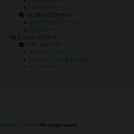
NuGetパッケージ
.NET他の言語サポート
VB.NETでのコーディング
F#でのコーディング
チュートリアル
HTML から PDF へ
HTML から PDF へ
PDF にデジタル署名を追加
PDFの暗号化
PDFの再編集
PDFバッチ処理
PDF 処理
PDFフォーム
PDF レポート
請求書の処理
PDF/A アーカイブ
IronPDF
ハウツー
PDF のための OpenAI
PDF アクセシビリティ (PDF/UA)