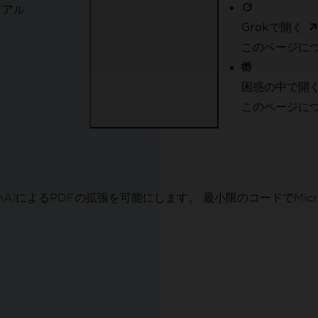
イアル
Grokで開く
このページにつ
ート
ポート
困惑の中で開
このページについ
AIによるPDFの拡張を可能にします。 最小限のコードでMicroso