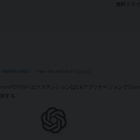
向き & 回転
無料トラ
カスタム用紙サイズ
標準準拠
PDF/A形式のドキュメントをC#でエクスポ
PDF/UA形式のドキュメントをC#でエクス
異なるPDFバージョンをエクスポートする
PDFを変換
多用途なPDF変換
HTMLストリングからPDF
HTMLファイルからPDF
TRANSLATED
View the article in
English
HTML要素からPDF
IronPDFのAIエクステンションはC#アプリケーションでOpen
HTML ZIPファイルからのPDF
URLからPDF
加する。
画像から PDF へ
PDFからの画像
DOCXをPDFに変換
RTFをPDFに変換
MDをPDFに変換