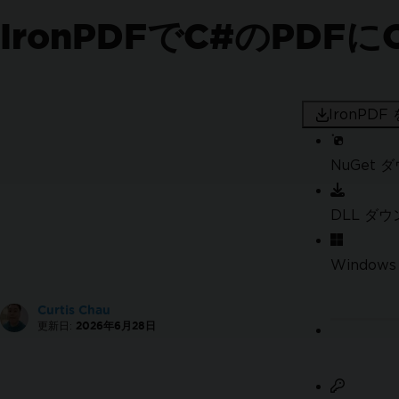
政府コンプライアンス
IronPDFでC#のPDF
PDF作成
PDFの作成
PDFの変換
PDFの編集
PDFを整理する
IronPD
PDFに署名して安全性を確保する
追加機能
NuGet 
ハウツー
PDFを作成
DLL ダ
完璧なPDFをデザイン
新しいPDFを作成
Windows
ヘッダー & フッターを追加
ページ番号を追加
Curtis Chau
DataURIで画像を埋め込む
更新日:
2026年6月28日
Azure Blob Storageから画像を埋め込む
PDF のための OpenAI
完全なPDFカスタマイズ