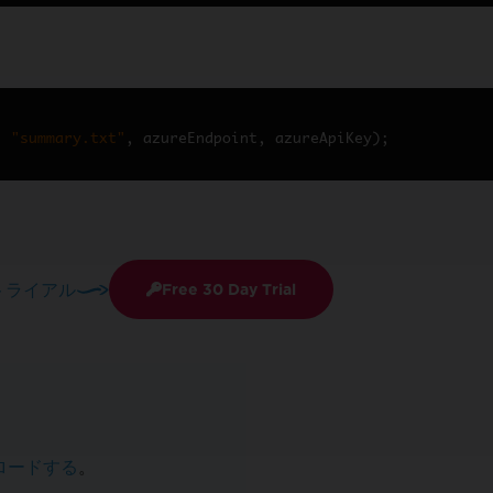
,
"summary.txt"
,
 azureEndpoint
,
 azureApiKey
);
トライアル
Free 30 Day Trial
ロードする
。