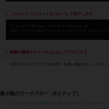
PDFを線形化する
カスタマイズされたPDF変換
このコード スニペットをコピーして実行します。
レンダリングオプション
カスタム余白の設定
グレースケール
// Install-Package IronPdf.Extensions.AI
await
IronPdf
.
AI
.
PdfAIEngine
.
Summarize
(
"input.pdf"
PDFレイアウトを改善
目次を追加する
ページブレーク
用紙に合わせる & ズーム
実際の環境でテストするためにデプロイする
PDFを編集
PDFオブジェクトを編集
今日プロジェクトで IronPDF を使い始めましょう
無料
PDF DOMオブジェクト
PDFドキュメントの保存とエクスポート
メモリからPDFを読み込む
PDFをメモリにエクスポート
最小限のワークフロー（5ステップ）
ドキュメントテキストを編集
C# で PDF を解析
PDF用OpenAIを利用するためのC#ライブラリをダウン
テキストと画像を抽出