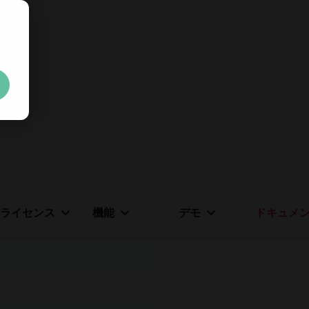
無料の
30日間トライアルキ
制限なし。100% ロック解除済み。クレジットカード不
Your trial license wil
ライセンス
機能
デモ
ドキュメ
クレジットカードやアカウントの作成は不要です。
制