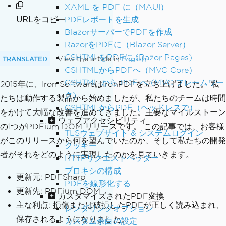
XAML を PDF に（MAUI）
URLをコピー
PDFレポートを生成
BlazorサーバーでPDFを作成
RazorをPDFに（Blazor Server）
CSHTMLをPDFに (Razor Pages)
TRANSLATED
View the article in
English
CSHTMLからPDFへ（MVC Core）
CSHTML から PDF へ (MVC フレームワー
2015年に、Iron SoftwareはIronPDFを立ち上げました。 私
ク)
たちは動作する製品から始めましたが、私たちのチームは時間
CSHTMLからPDF（ヘッドレスで）
をかけて大幅な改善を進めてきました。主要なマイルストーン
ウェブアクセシビリティ
の1つがPDFium DOM リリースです。 この記事では、お客様
TLSウェブサイト & システムログイン
がこのリリースから何を望んでいたのか、そして私たちの開発
クッキー
者がそれをどのように実現したのかを見ていきます。
HTTPリクエストヘッダー
プロキシの構成
更新元: PDFSharp
PDFを線形化する
更新先: PDFium DOM
カスタマイズされたPDF変換
主な利点: 損傷または破損したPDFが正しく読み込まれ、
レンダリングオプション
保存されるようになりました。
カスタム余白の設定