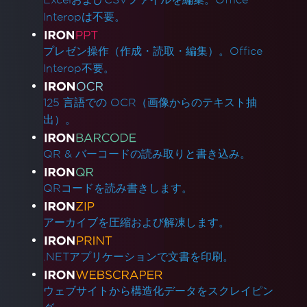
Amazon Linux 2023でxorg-x11-utilsにより
Interopは不要。
Dockerビルドが失敗
Google Cloud Runデプロイメント
プレゼン操作（作成・読取・編集）。Office
AWS Lambda Dockerでのlibnss3エラー
Interop不要。
AWS Lambda .NET 8 Chromiumバイナリ
Lambdaデプロイメントでの依存関係の欠如
125 言語での OCR（画像からのテキスト抽
ランタイムフォルダーサイズを削減する
出）。
DockerでのLinux ARM64
Windows Server Core Container
QR & バーコードの読み取りと書き込み。
LambdaのCustomDeploymentDirectory
一般的な質問
QRコードを読み書きします。
Bootstrap / Flex / CSS
Azureのプランとティア
アーカイブを圧縮および解凍します。
初期レンダリングが遅い
フォントカーニング
.NETアプリケーションで文書を印刷。
Windows Server サポート
どのバージョンのIronPDFを使用すべきです
ウェブサイトから構造化データをスクレイピン
か？