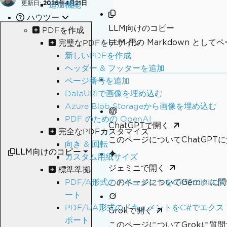
更新日:
2026年4月21日
追加機能
ハウツー
LLM向けのコピー
PDFを作成
LLM 用の Markdown とし
完璧なPDFをデザイン
新しいPDFを作成
ヘッダー & フッターを追加
ページ番号を追加
DataURIで画像を埋め込む
Azure Blob Storageから画像を埋め込む
PDF のための OpenAI
ChatGPTで開く
完全なPDFカスタマイズ
このページについてChatGPT
向き & 回転
LLM向けのコピー
カスタム用紙サイズ
ジェミニで開く
標準準拠
このページについてGeminiに
PDF/A形式のドキュメントをC#でエクスポ
ート
PDF/UA形式のドキュメントをC#でエクス
Grokで開く
ポート
このページについてGrokに質問