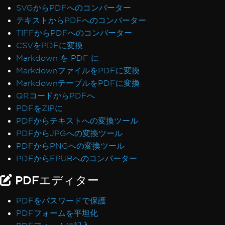
Linux/WSLでのメモリモニタリング
SVGからPDFへのコンバーター
ExtractTextFromPageによるブックマーク
テキストからPDFへのコンバーター
CEF/Chromiumメモリ使用量
TIFFからPDFへのコンバーター
ヘッダーとコンテンツの不整合
CSVをPDFに変換
タイプ3としてのAdobeフォント
Markdown を PDF に
IronPdfEngine Dockerの出力
MarkdownファイルをPDFに変換
フォームフィールドのカスタムフォント
MarkdownテーブルをPDFに変換
チャンク化されたヘッダーとフッター
QRコードからPDFへ
macOS ARMでの孤立したCEFプロセス
PDFをZIPに
Sophosシェルコード検出
PDFからテキストへの変換ツール
Linuxでのデバッガーハング
PDFからJPGへの変換ツール
例外メッセージ
PDFからPNGへの変換ツール
パス 'Global-IronSoftwareDeploymentGlobal'
PDFからEPUBへのコンバーター
へのアクセスが拒否されました
PDFエディター
502 Bad Gateway
ライセンスサーバーへの接続を確立中にエラーが
PDFをパスワードで保護
発生しました
PDFフォームを平坦化
Chrome依存関係をデプロイ中にエラーが発生し