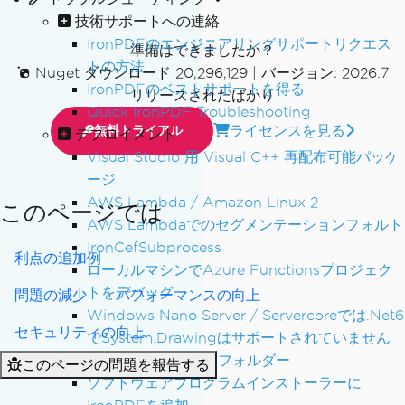
技術サポートへの連絡
IronPDFのエンジニアリングサポートリクエス
準備はできましたか？
トの方法
Nuget ダウンロード 20,296,129
|
バージョン: 2026.7
IronPDFのベストサポートを得る
リリースされたばかり
Quick IronPDF Troubleshooting
ライセンスを見る
無料トライアル
デプロイメント
Visual Studio 用 Visual C++ 再配布可能パッケ
ージ
AWS Lambda / Amazon Linux 2
このページでは
AWS Lambdaでのセグメンテーションフォルト
IronCefSubprocess
利点の追加例
ローカルマシンでAzure Functionsプロジェク
トをデバッグ
問題の減少
パフォーマンスの向上
Windows Nano Server / Servercoreでは.Net6
セキュリティの向上
でSystem.Drawingはサポートされていません
IronPDFランタイムフォルダー
このページの問題を報告する
ソフトウェアプログラムインストーラーに