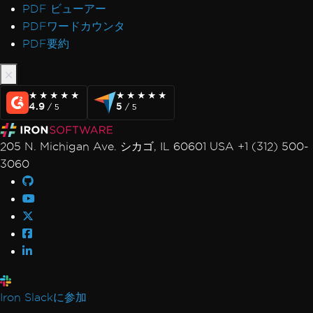
PDF ビューアー
PDFをレンダリングする際のタイムアウト
PDFワードカウンタ
AdaptiveRenderEngineの未処理ケース
PDF要約
Web.configでのライセンスキーの設定
ライセンスサーバーに接続できません
IronPDF LinxARM メモリを割り当てられませ
★★★★★
★★★★★
★★★★★
★★★★★
ん
4.9
5
/ 5
/ 5
.NET Framework Windowsサービス例外
スレッド状態が破壊された後の管理コード
205 N. Michigan Ave. シカゴ, IL 60601 USA +1 (312) 500-
Linux/WSLでのWin32Exceptionライセンスエ
3060
ラー
ファイルパスに非ASCII文字が含まれる
DockerでのVulkan/ANGLE初期化
HTMLヘッダー/フッターを使用してInsertPdf後
のAccessViolationException
ReadyToRun FailFast クラッシュ
フォームでのAccessViolationException
Rendering & Layout
Iron Slackに参加
Bootstrap / Flex / CSS