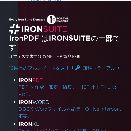
IronPDFを追加
Red Hat Enterprise Linux (RHEL)のサポート
Azure App Service Linux - Chromeレンダラ
ーがコールドスタートで失敗
AzureコンテナでのgRPC接続エラーの修正
IronPDF はIRON
SUITE
の一部で
Azure関数をデプロイする際のAzureパイプライ
ンエラーを解決
す
WEBSITE_RUN_FROM_PACKAGEを使用し
オフィス文書
向けの.NET API製品10個
たAzure Linux App Services
Azure Linux App Serviceのデプロイメントト
10製品のフルスイートを入手
無料トライアル
ラブルシューティング
製品リンク
Azure App Service (Debian 10 Buster) - パッ
PDF を作成、閲覧、編集。 .NET 用 HTML to
ケージ依存関係の欠如
PDF。
Debian 10 (Buster)でのIronPdfのデプロイメン
トトラブルシューティング
DOCX Wordファイルを編集。Office Interopは
IronPDF Azure/Linux Ubuntu 24.04依存関係
不要。
問題 (.NET 9/.NET 10)
Debian 12でのlibjpeg8依存関係の欠如を解決
ExcelおよびCSVファイルを編集。Office