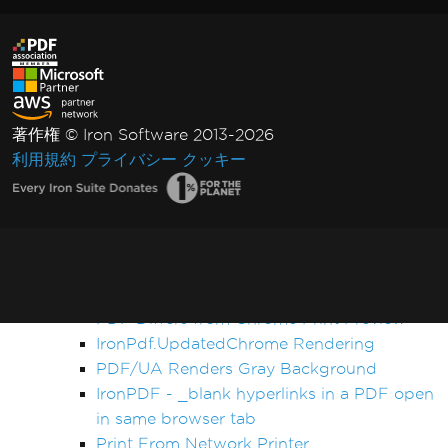
Pixel Perfect HTML Formatting
CSS Page Breaks
CSS @page Rules vs RenderingOptions
Initializing RenderingOptions Correctly
Headers/Footers and Page Breaks
著作権 © Iron Software 2013-2026
MaxHeight in Headers and Footers
利用規約
プライバシー
クッキー
Chunked Headers and Footers
Header and Content Misalignment
Default Placeholders
Table Headers
Rectangle Positioning
Resize, Extend, Transform
PDF Differs from Chrome Print Preview
IronPdf.UpdatedChrome Rendering
PDF/UA Renders Gray Background
IronPDF - _blank hyperlinks in a PDF open
in same browser tab
Print From Network Printer