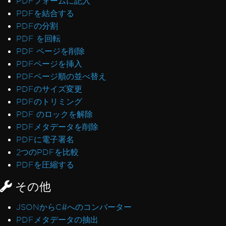
PDFフォームに記入
ました
PDFを結合する
Pdfium依存関係をデプロイ中にエラーが発生し
PDFの分割
ました
PDF を回転
バイトから文書を開く際のエラー: 'bad
PDF ページを削除
allocation'
PDFページを挿入
NuGetパッケージのデプロイに失敗しました
PDFページ順の並べ替え
GPUプロセスが使用できません
PDFのサイズ変更
無効なCefExecuteProcessリターンコード0
PDFのトリミング
IronPDFが特定のPDFファイルを開く/解析でき
PDF のロックを解除
ません
PDFメタデータを削除
IronPDF ネイティブ例外
PDFに電子署名
IronPDFAssemblyVersionMismatchException
2つのPDFを比較
ネットワークサービスがクラッシュし、サービス
PDFを圧縮する
が再起動します
その他
エラーコード (127) で関数SetLogEventが見つ
かりませんでした
JSONからC#へのコンバーター
このプラットフォームではレジストリはサポート
PDFメタデータの抽出
されていません