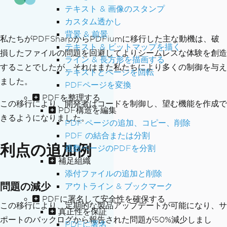
テキスト & 画像のスタンプ
カスタム透かし
背景 & 前景
私たちがPDFSharpからPDFiumに移行した主な動機は、破
テキスト & ビットマップを描く
損したファイルの問題を回避してよりシームレスな体験を創造
ライン & 長方形を描画する
することでしたが、それはまた私たちにより多くの制御を与え
テキストとページを回転
ました。
PDFページを変換
PDFを整理する
この移行により、開発者はコードを制御し、望む機能を作成で
PDF構造を編集
きるようになりました。
PDF ページの追加、コピー、削除
PDF の結合または分割
利点の追加例
複数ページのPDFを分割
補足組織
添付ファイルの追加と削除
問題の減少
アウトライン & ブックマーク
PDFに署名して安全性を確保する
この移行により、定期的な製品アップデートが可能になり、サ
真正性を保証
ポートのバックログから報告された問題が50%減少しまし
PDFに署名