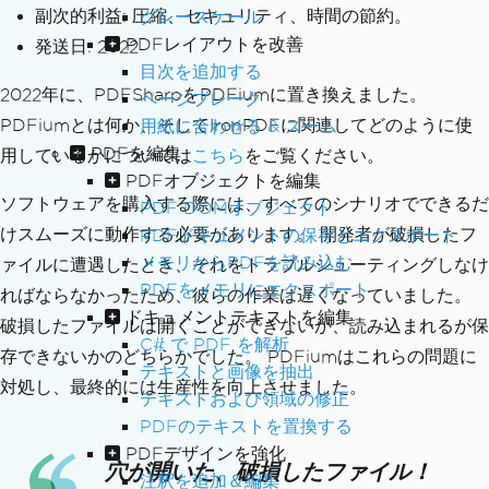
副次的利益: 圧縮、セキュリティ、時間の節約。
グレースケール
PDFレイアウトを改善
発送日: 2022
目次を追加する
2022年に、PDFSharpをPDFiumに置き換えました。
ページブレーク
PDFiumとは何か、そしてIronPDFに関連してどのように使
用紙に合わせる & ズーム
PDFを編集
用しているかについては
こちら
をご覧ください。
PDFオブジェクトを編集
ソフトウェアを購入する際には、すべてのシナリオでできるだ
PDF DOMオブジェクト
けスムーズに動作する必要があります。 開発者が破損したフ
PDFドキュメントの保存とエクスポート
メモリからPDFを読み込む
ァイルに遭遇したとき、それをトラブルシューティングしなけ
PDFをメモリにエクスポート
ればならなかったため、彼らの作業は遅くなっていました。
ドキュメントテキストを編集
破損したファイルは開くことができないか、読み込まれるが保
C# で PDF を解析
存できないかのどちらかでした。 PDFiumはこれらの問題に
テキストと画像を抽出
対処し、最終的には生産性を向上させました。
テキストおよび領域の修正
PDFのテキストを置換する
PDFデザインを強化
穴が開いた、破損したファイル！
注釈を追加＆編集