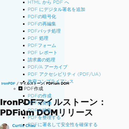
HTML から PDF へ
PDF にデジタル署名を追加
PDFの暗号化
PDFの再編集
PDFバッチ処理
PDF 処理
PDFフォーム
PDF レポート
請求書の処理
PDF/A アーカイブ
PDF アクセシビリティ (PDF/UA)
政府コンプライアンス
IronPDF
マイルストーン: PDFium DOM
PDF作成
PDFの作成
IronPDFマイルストーン：
PDFの変換
PDFium DOMリリース
PDFの編集
PDFを整理する
PDFに署名して安全性を確保する
Curtis Chau