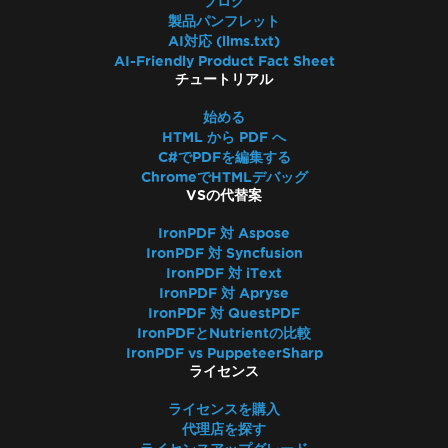
ブログ
IronPdf.Native.UpdatedChrome
製品パンフレット
PDFがChromeのプリントプレビューと異なる
AI対応 (llms.txt)
バージョンアップ後のアセンブリミスマッチ
AI-Friendly Product Fact Sheet
チュートリアル
サイズ変更、延長、変換
Iron製品バージョンの混合使用
始める
WCAGとPDF/UA
HTML から PDF へ
CSS改ページ
C#でPDFを編集する
ChromeでHTMLデバッグ
UpdatedChromeパフォーマンス
VSの代替案
ヘッダーとフッターのMaxHeight
HTMLレンダリングオーバーヘッド
IronPDF 対 Aspose
IronPDF 対 Syncfusion
矩形の配置
IronPDF 対 iText
DockerなしのAWS Lambda
IronPDF 対 Apryse
デフォルトのプレースホルダー
IronPDF 対 QuestPDF
SixLaborsライセンス
IronPDFとNutrientの比較
IronPDF vs PuppeteerSharp
Base64ヘッダーでサイズを削減
ライセンス
トラブルシューティングガイド
IronPDFでのライセンスキーの適用
ライセンスを購入
代理店を探す
ピクセルパーフェクトHTMLフォーマット