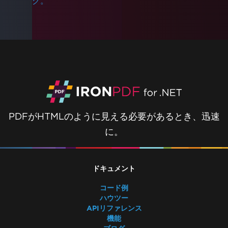
グ。
IronPDFパッケージサイズ
フォント
クイックIronPDFトラブルシューティング
IronPDFのパフォーマンスアシスタンス
Azureログファイル
AWSログファイル
レンダリングの遅延とタイムアウト
ImageToPDFを使用した大きな出力ファイル
IronPDFのメモリリーク
PDFがHTMLのように見える必要があるとき、迅速
Log4j
PDFをBase64に変換
に。
IronPDF - セキュリティCVE
IronPDF 'using' 宣言
IronPDF - PDF内の_blankハイパーリンクが同
ドキュメント
じブラウザタブで開く
コード例
PDFファイルバージョン
ハウツー
IronPdf.Slim
APIリファレンス
IronPdf.Linux
機能