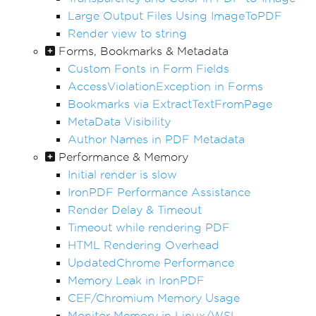
Large Output Files Using ImageToPDF
Render view to string
Forms, Bookmarks & Metadata
Custom Fonts in Form Fields
AccessViolationException in Forms
Bookmarks via ExtractTextFromPage
MetaData Visibility
Author Names in PDF Metadata
Performance & Memory
Initial render is slow
IronPDF Performance Assistance
Render Delay & Timeout
Timeout while rendering PDF
HTML Rendering Overhead
UpdatedChrome Performance
Memory Leak in IronPDF
CEF/Chromium Memory Usage
Monitor Memory in Linux/WSL