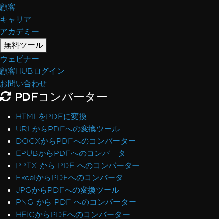
.NET FrameworkがPrefer32Bitでクラッシュ
顧客
PDF/UAが灰色の背景をレンダリング
キャリア
絵文字がレンダリングされない
アカデミー
CSSの@pageルールとRenderingOptions
無料ツール
RenderingOptionsを正しく初期化する
ウェビナー
フォントの不一致: Windows vs Linux
顧客HUBログイン
Linuxでのカスタムフォント埋め込み
お問い合わせ
順序が乱れたテキスト抽出
PDFコンバーター
ASP.NET Web Formsライセンスの検証
IronPdfEngine Docker接続がmacOS ARMで
HTMLをPDFに変換
失敗
URLからPDFへの変換ツール
PDFメタデータ内の著者名
DOCXからPDFへのコンバーター
CSSを使用してフォントを追加する
EPUBからPDFへのコンバーター
PDF/UA準拠
PPTX から PDF へのコンバーター
仮想パス保存エラー
ExcelからPDFへのコンバータ
CSPとCNG署名
JPGからPDFへの変換ツール
PDF-to-Imageでの透明性と色
PNG から PDF へのコンバーター
IronPdf.UpdatedChromeレンダリング
HEICからPDFへのコンバーター