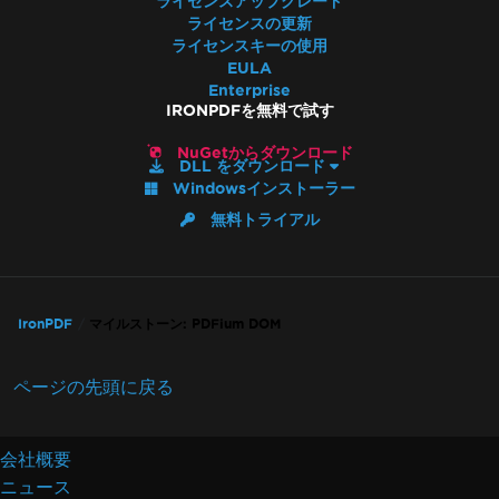
ライセンスアップグレード
Azure Blob Storage
ライセンスの更新
Blazorサーバー / WebAssembly (WASM)
ライセンスキーの使用
デジタル署名
EULA
Enterprise
ヘッダー/フッターと改ページ
IRONPDFを無料で試す
国際言語とCMJK
IronPDF と IIS
NuGetからダウンロード
DLL をダウンロード
Kerberos
Windowsインストーラー
AWS Lambdaで文字フォントの破損
無料トライアル
メタデータの可視性
ネットワークプリンタからの印刷
MemoryStreamを使用して画像にラスター化
ビューを文字列にレンダリング
IronPDF
マイルストーン: PDFium DOM
System.Drawing.Commonの代替 (.NET 7 & 非
Windows)
ページの先頭に戻る
テーブルヘッダー
ReadyToRunコンパイルの使用
IronPdf.Slim v2025.5.6 配置例外
会社概要
ClickOnceのバージョン非互換
ニュース