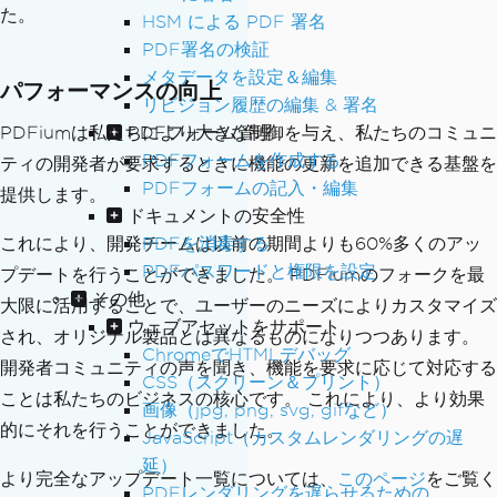
た。
HSM による PDF 署名
PDF署名の検証
メタデータを設定＆編集
パフォーマンスの向上
リビジョン履歴の編集 & 署名
PDFiumは私たちにより大きな制御を与え、私たちのコミュニ
PDFフォーム管理
PDFフォームを作成する
ティの開発者が要求するときに機能の更新を追加できる基盤を
PDFフォームの記入・編集
提供します。
ドキュメントの安全性
これにより、開発チームは以前の期間よりも60%多くのアッ
PDFを消毒する
PDFパスワードと権限を設定
プデートを行うことができました。 PDFiumのフォークを最
その他
大限に活用することで、ユーザーのニーズによりカスタマイズ
ウェブアセットをサポート
され、オリジナル製品とは異なるものになりつつあります。
ChromeでHTMLデバッグ
開発者コミュニティの声を聞き、機能を要求に応じて対応する
CSS（スクリーン＆プリント）
ことは私たちのビジネスの核心です。 これにより、より効果
画像（jpg, png, svg, gifなど）
的にそれを行うことができました。
JavaScript（カスタムレンダリングの遅
延）
より完全なアップデート一覧については、
このページ
をご覧く
PDFレンダリングを遅らせるための