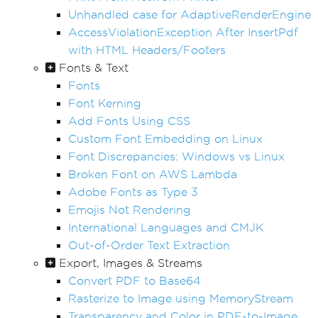
Unhandled case for AdaptiveRenderEngine
AccessViolationException After InsertPdf
with HTML Headers/Footers
Fonts & Text
Fonts
Font Kerning
Add Fonts Using CSS
Custom Font Embedding on Linux
Font Discrepancies: Windows vs Linux
Broken Font on AWS Lambda
Adobe Fonts as Type 3
Emojis Not Rendering
International Languages and CMJK
Out-of-Order Text Extraction
Export, Images & Streams
Convert PDF to Base64
Rasterize to Image using MemoryStream
Transparency and Color in PDF-to-Image