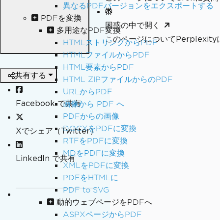
異なるPDFバージョンをエクスポートする
PDFを変換
困惑の中で開く
多用途なPDF変換
このページについてPerplexi
HTMLストリングからPDF
HTMLファイルからPDF
HTML要素からPDF
共有する
HTML ZIPファイルからのPDF
URLからPDF
Facebook で共有
画像から PDF へ
PDFからの画像
DOCXをPDFに変換
Xでシェア（Twitter）
RTFをPDFに変換
MDをPDFに変換
LinkedIn で共有
XMLをPDFに変換
PDFをHTMLに
PDF to SVG
動的ウェブページをPDFへ
ASPXページからPDF