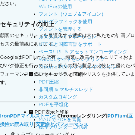
ださい。
WaitForの使用
フォント（ウェブ＆アイコン）
SVGグラフィックを使用
セキュリティの向上
フォントを管理する
顧客のセキュリティを最適化する選択は常に私たちの計画プロ
カスタムハイフネーション
セスの最前線にあります。
UTF-8と国際言語をサポート
ベースURL & アセットエンコーディング
GoogleはPDFiumを所有し、頻繁に改善やセキュリティおよ
WebGLサイトをレンダリング
びバグ修正を行っており、多くの類似製品と比較して優れたパ
Chrome PDFレンダリングエンジン
フォーマンスと低いセキュリティ問題やリスクを提供していま
パフォーマンスと圧縮
PDF圧縮
す。
非同期 & マルチスレッド
カスタムロギング
PDFを平坦化
PDF表示と印刷
IronPDFマイルストーン:
Chromeレンダリング
|
PDFium
|
互
MAUIでPDFを閲覧
換性の読み取り
|
安定性とパフォーマンス
物理プリンターに印刷
トラブルシューティング