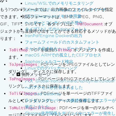
Linux/WSLでのメモリモニタリング
もう1つのパラメータでは、出力画像のファイルタイプを指定
ExtractTextFromPageによるブックマーク
CEF/Chromiumメモリ使用量
できます。 対応フォーマットは、BMP、JPEG、PNG、
ヘッダーとコンテンツの不整合
GIF、TIFF、SVGです。 各タイプには、
オブ
PdfDocument
タイプ3としてのAdobeフォント
ジェクトから直接呼び出すことができる対応するメソッドがあ
IronPdfEngine Dockerの出力
ります：
フォームフィールドのカスタムフォント
チャンク化されたヘッダーとフッター
: PDFを個別の
オブジェクトを作成し
ToBitmap
Bitmap
macOS ARMでの孤立したCEFプロセス
ます。
Sophosシェルコード検出
: PDFページをJPEGファイルとしてレン
ToJpegImages
Linuxでのデバッガーハング
ダリングし、ディスクに保存します。
例外メッセージ
: PDFページをPNGファイルとしてレンダ
ToPngImages
パス 'Global-IronSoftwareDeploymentGlobal'
リングし、ディスクに保存します。
へのアクセスが拒否されました
: PDFページを単一ページのTIFFファイ
502 Bad Gateway
ToTiffImages
ライセンスサーバーへの接続を確立中にエラーが
ルとしてレンダリングし、ディスクに保存します。
発生しました
: PDFページを単一のマルチペ
ToMultiPageTiffImage
Chrome依存関係をデプロイ中にエラーが発生し
ージTIFFファイルとしてレンダリングします。