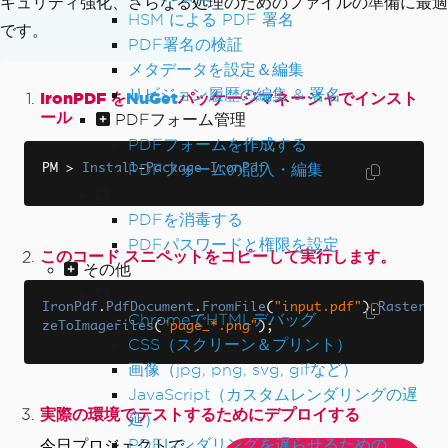
キュリティ強化、さらなる処理のためのファイルの準備に最適
HSM による PDF 署名
です。
PDF署名の検証
メタデータを設定＆編集
リビジョン履歴の編集 & 署名
IronPDF を
NuGet
パッケージマネージャでインスト
ール
PDFフォーム管理
PDFフォームを作成する
PDFフォームの記入・編集
PM 
>
Install
-
Package
IronPdf
ドキュメントの安全性
PDFを消毒する
PDFパスワードと権限を設定
このコード スニペットをコピーして実行します。
その他
ウェブアセットをサポート
IronPdf
.
PdfDocument
.
FromFile
(
"input.pdf"
).
Rasteri
ChromeでHTMLデバッグ
zeToImageFiles
(
"page_*.png"
);
CSS（スクリーン＆プリント）
画像（jpg, png, svg, gifなど）
JavaScript（カスタムレンダリングの遅
実際の環境でテストするためにデプロイする
延）
PDFレンダリングを遅らせるための
今日プロジェクトで