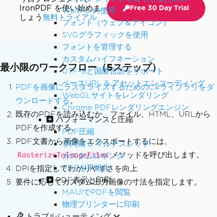
IronPDF を使い始めま
Free 30 Day Trial
WaitForの使用
しょう
無料トライアル
フォント（ウェブ＆アイコン）
SVGグラフィックを使用
フォントを管理する
カスタムハイフネーション
最小限のワークフロー（5ステップ）
UTF-8と国際言語をサポート
ベースURL & アセットエンコーディング
PDFを画像にラスタライズするためのC#ライブラリをダ
WebGLサイトをレンダリング
ウンロードする
。
Chrome PDFレンダリングエンジン
既存のPDFを読み込むか、ファイル、HTML、URLから
パフォーマンスと圧縮
PDFを作成する。
PDF圧縮
PDF文書から画像をエクスポートするには、
非同期 & マルチスレッド
メソッドを呼び出します。
カスタムロギング
RasterizeToImageFiles
PDFを平坦化
DPIを指定してわかりやすさを向上
PDF表示と印刷
要件に応じてカスタム出力画像の寸法を指定します。
MAUIでPDFを閲覧
物理プリンターに印刷
トラブルシューティング