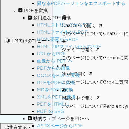
異なるPDFバージョンをエクスポートする
PDFを変換
多用途なPDF変換
HTMLストリングからPDF
ChatGPTで開く
HTMLファイルからPDF
このページについてChatGPT
HTML要素からPDF
LLM向けのコピー
HTML ZIPファイルからのPDF
ジェミニで開く
URLからPDF
このページについてGeminiに
画像から PDF へ
PDFからの画像
Grokで開く
DOCXをPDFに変換
このページについてGrokに質問
RTFをPDFに変換
MDをPDFに変換
XMLをPDFに変換
困惑の中で開く
PDFをHTMLに
このページについてPerplexi
PDF to SVG
動的ウェブページをPDFへ
ASPXページからPDF
共有する