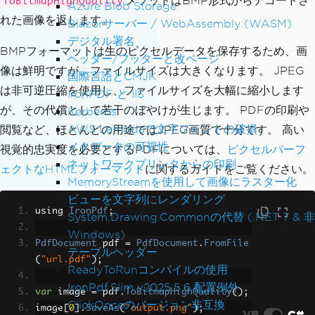
メソッドはBMP形式からデコードさ
ToBitmapHighQuality
Azure Blob Storage
れた画像を返します。
Blazorサーバー / WebAssembly (WASM)
デジタル署名
BMPフォーマットは生のピクセルデータを保存するため、画
ヘッダー/フッターと改ページ
像は鮮明ですが、ファイルサイズは大きくなります。 JPEG
国際言語とCMJK
は非可逆圧縮を使用し、ファイルサイズを大幅に縮小します
IronPDF と IIS
が、その代償として若干のぼやけが生じます。 PDFの印刷や
Kerberos
AWS Lambdaで文字フォントの破損
閲覧など、ほとんどの用途ではJPEG画質で十分です。 高い
メタデータの可視性
視覚的忠実度を必要とするPDFについては、
ピクセルパーフ
ネットワークプリンタからの印刷
ェクトなHTMLフォーマット
に関するガイドをご覧ください。
MemoryStreamを使用して画像にラスター化
ビューを文字列にレンダリング
using 
IronPdf
;
System.Drawing.Commonの代替 (.NET 7 & 非
Windows)
PdfDocument
 pdf 
=
PdfDocument
.
FromFile
テーブルヘッダー
(
"url.pdf"
);
ReadyToRunコンパイルの使用
IronPdf.Slim v2025.5.6 配置例外
var
 image 
=
 pdf
.
ToBitmapHighQuality
();
ClickOnceのバージョン非互換
image
[
0
].
SaveAs
(
"output.png"
);
VB
C#