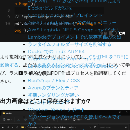
Amazon Linux 2023でxorg-x11-utilsにより
n_Page"
);
Dockerビルドが失敗
Google Cloud Runデプロイメント
// Export images from PDF
AWS Lambda Dockerでのlibnss3エラー
pdf
.
RasterizeToImageFiles
(
"wikipage_*.
AWS Lambda .NET 8 Chromiumバイナリ
png"
);
VB
C#
Lambdaデプロイメントでの依存関係の欠如
ランタイムフォルダーサイズを削減する
DockerでのLinux ARM64
より複雑なPDF生成シナリオについては、
CSHTMLをPDFに
Windows Server Core Container
変換する
、または
カスタムレンダリングオプション
について学
LambdaのCustomDeploymentDirectory
び、ラスタライズの前にPDF作成プロセスを微調整してくだ
一般的な質問
Bootstrap / Flex / CSS
さい。
Azureのプランとティア
初期レンダリングが遅い
出力画像はどこに保存されますか?
フォントカーニング
Windows Server サポート
どのバージョンのIronPDFを使用すべきです
か？