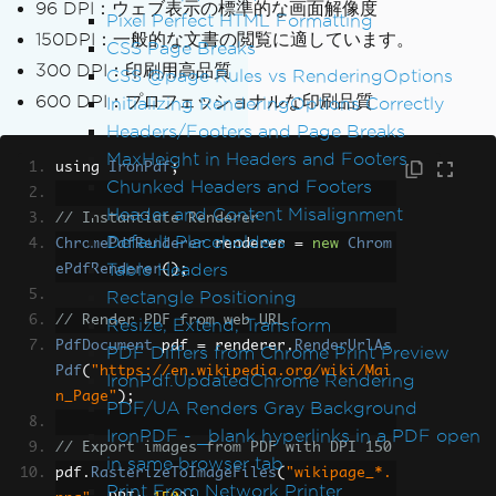
96 DPI：ウェブ表示の標準的な画面解像度
Pixel Perfect HTML Formatting
150DPI：一般的な文書の閲覧に適しています。
CSS Page Breaks
300 DPI：印刷用高品質
CSS @page Rules vs RenderingOptions
600 DPI：プロフェッショナルな印刷品質
Initializing RenderingOptions Correctly
Headers/Footers and Page Breaks
MaxHeight in Headers and Footers
using 
IronPdf
;
Chunked Headers and Footers
Header and Content Misalignment
// Instantiate Renderer
Default Placeholders
ChromePdfRenderer
 renderer 
=
new
Chrom
Table Headers
ePdfRenderer
();
Rectangle Positioning
// Render PDF from web URL
Resize, Extend, Transform
PdfDocument
 pdf 
=
 renderer
.
RenderUrlAs
PDF Differs from Chrome Print Preview
Pdf
(
"https://en.wikipedia.org/wiki/Mai
IronPdf.UpdatedChrome Rendering
n_Page"
);
PDF/UA Renders Gray Background
IronPDF - _blank hyperlinks in a PDF open
// Export images from PDF with DPI 150
in same browser tab
pdf
.
RasterizeToImageFiles
(
"wikipage_*.
Print From Network Printer