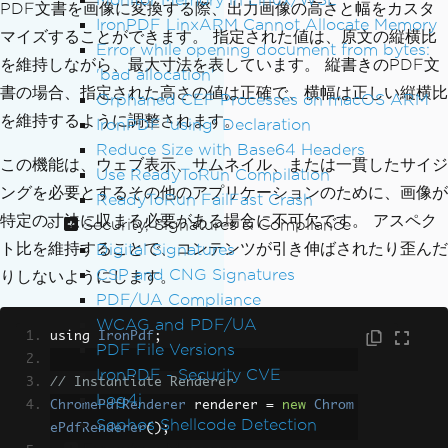
PDF文書を画像に変換する際、出力画像の高さと幅をカスタ
IronPDF LinxARM Cannot Allocate Memory
マイズすることができます。 指定された値は、原文の縦横比
Error while opening document from bytes:
を維持しながら、最大寸法を表しています。 縦書きのPDF文
'bad allocation'
書の場合、指定された高さの値は正確で、横幅は正しい縦横比
Orphaned CEF Processes on macOS ARM
を維持するように調整されます。
IronPDF 'using' Declaration
Reduce Size with Base64 Headers
この機能は、ウェブ表示、サムネイル、または一貫したサイジ
Use ReadyToRun Compilation
ングを必要とするその他のアプリケーションのために、画像が
ReadyToRun FailFast Crash
特定の寸法に収まる必要がある場合に不可欠です。 アスペク
Security, Signatures & Compliance
ト比を維持することで、コンテンツが引き伸ばされたり歪んだ
Digital Signatures
CSP and CNG Signatures
りしないようにします。
PDF/UA Compliance
WCAG and PDF/UA
using 
IronPdf
;
PDF File Versions
IronPDF - Security CVE
// Instantiate Renderer
Log4j
ChromePdfRenderer
 renderer 
=
new
Chrom
Sophos Shellcode Detection
ePdfRenderer
();