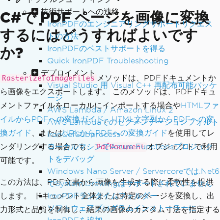
技術サポートへの連絡
C#で PDF ページを画像に変換
IronPDFのエンジニアリングサポートリクエス
するにはどうすればよいです
トの方法
IronPDFのベストサポートを得る
か?
Quick IronPDF Troubleshooting
デプロイメント
メソッドは、PDFドキュメントか
RasterizeToImageFiles
Visual Studio 用 Visual C++ 再配布可能パッケ
ら画像をエクスポートします。 このメソッドは、PDFドキュ
ージ
メントファイルをローカルにインポートする場合や
HTMLファ
AWS Lambda / Amazon Linux 2
イルからPDFへの変換ガイド
、
HTML文字列からPDFへの変
AWS Lambdaでのセグメンテーションフォルト
換ガイド
、または
URLからPDFへの変換ガイド
を使用してレ
IronCefSubprocess
ローカルマシンでAzure Functionsプロジェク
ンダリングする場合でも、
オブジェクトで利用
PdfDocument
トをデバッグ
可能です。
Windows Nano Server / Servercoreでは.Net6
この方法は、PDF文書から画像を生成する際に柔軟性を提供
でSystem.Drawingはサポートされていません
IronPDFランタイムフォルダー
します。 ドキュメント全体または特定のページを変換し、出
ソフトウェアプログラムインストーラーに
力形式と品質を制御し、結果の画像のカスタム寸法を指定する