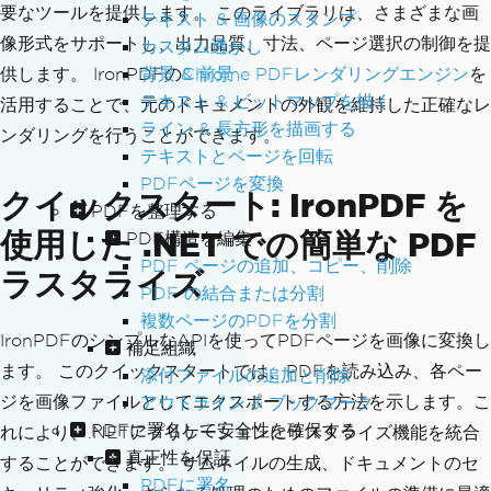
要なツールを提供します。 このライブラリは、さまざまな画
テキスト & 画像のスタンプ
像形式をサポートし、出力品質、寸法、ページ選択の制御を提
カスタム透かし
背景 & 前景
供します。 IronPDFの
Chrome PDFレンダリングエンジン
を
テキスト & ビットマップを描く
活用することで、元のドキュメントの外観を維持した正確なレ
ライン & 長方形を描画する
ンダリングを行うことができます。
テキストとページを回転
PDFページを変換
クイックスタート: IronPDF を
PDFを整理する
使用した .NET での簡単な PDF
PDF構造を編集
PDF ページの追加、コピー、削除
ラスタライズ
PDF の結合または分割
複数ページのPDFを分割
IronPDFのシンプルなAPIを使ってPDFページを画像に変換し
補足組織
ます。 このクイックスタートでは、PDFを読み込み、各ペー
添付ファイルの追加と削除
ジを画像ファイルとしてエクスポートする方法を示します。こ
アウトライン & ブックマーク
PDFに署名して安全性を確保する
れにより、.NETアプリケーションにラスタライズ機能を統合
真正性を保証
することができます。 サムネイルの生成、ドキュメントのセ
PDFに署名