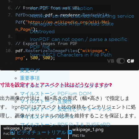
Exception Messages
IronPDF Native Exception
// Render PDF from web URL
Network service crashed, restarting service
PdfDocument
 pdf 
=
 renderer
.
RenderUrlAs
Pdf
(
"https://en.wikipedia.org/wiki/Mai
Managed Code After Thread State
n_Page"
);
Destroyed
IronPDF can not open / parse a specific
// Export images from PDF
PDF file
pdf
.
RasterizeToImageFiles
(
"wikipage_*.
Non-ASCII Characters in File Path
png"
,
500
,
500
);
VB
C#
製品更新情報
変更ログ
重要事項
寸法を設定するとアスペクト比はどうなりますか?
マイルストーン：Chromeレンダリング
マイルストーン: PDFium DOM
出力画像の寸法は、幅×高さの形式（幅×高さ）で指定しま
マイルストーン: 互換性
す。 IronPDFはアスペクト比の保持をインテリジェントに処
マイルストーン: 安定性とパフォーマンス
理し、画像がオリジナルの比率を維持することを保証します。
マイルストーン: PDF/A
マイルストーン: PDF/A-3 & ZUGFeRD
ビデオチュートリアル