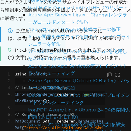
IronPDFを追加
ことができます。 そのため、サムネイルプレビューの作成か
Red Hat Enterprise Linux (RHEL)のサポート
ら印刷用の高解像度画像の生成まで、さまざまなユースケース
Azure App Service Linux - Chromeレンダラ
に最適です。
ーがコールドスタートで失敗
AzureコンテナでのgRPC接続エラーの修正
ご注意
FileNamePattern パラメータに
Azure関数をデプロイする際のAzureパイプライ
は、.png、.jpg、.tif などのファイル拡張子が必要です。
ンエラーを解決
ヒント
FileNamePattern に含まれるアスタリスク
WEBSITE_RUN_FROM_PACKAGEを使用し
(*) 文字は、対応するページ番号に置き換えられます。
たAzure Linux App Services
Azure Linux App Serviceのデプロイメントト
ラブルシューティング
using 
IronPdf
;
Azure App Service (Debian 10 Buster) - パッ
ケージ依存関係の欠如
// Instantiate Renderer
Debian 10 (Buster)でのIronPdfのデプロイメン
ChromePdfRenderer
 renderer 
=
new
Chrom
ePdfRenderer
();
トトラブルシューティング
IronPDF Azure/Linux Ubuntu 24.04依存関係
// Render PDF from web URL
問題 (.NET 9/.NET 10)
PdfDocument
 pdf 
=
 renderer
.
RenderUrlAs
Debian 12でのlibjpeg8依存関係の欠如を解決
Pdf
(
"https://en.wikipedia.org/wiki/Mai