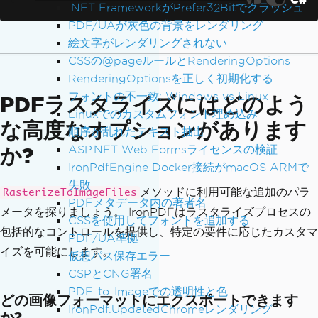
.NET FrameworkがPrefer32Bitでクラッシュ
PDF/UAが灰色の背景をレンダリング
絵文字がレンダリングされない
CSSの@pageルールとRenderingOptions
RenderingOptionsを正しく初期化する
フォントの不一致: Windows vs Linux
PDFラスタライズにはどのよう
Linuxでのカスタムフォント埋め込み
な高度なオプションがあります
順序が乱れたテキスト抽出
ASP.NET Web Formsライセンスの検証
か?
IronPdfEngine Docker接続がmacOS ARMで
失敗
メソッドに利用可能な追加のパラ
RasterizeToImageFiles
PDFメタデータ内の著者名
メータを探りましょう。 IronPDFはラスタライズプロセスの
CSSを使用してフォントを追加する
包括的なコントロールを提供し、特定の要件に応じたカスタマ
PDF/UA準拠
イズを可能にします。
仮想パス保存エラー
CSPとCNG署名
PDF-to-Imageでの透明性と色
どの画像フォーマットにエクスポートできます
IronPdf.UpdatedChromeレンダリング
か?