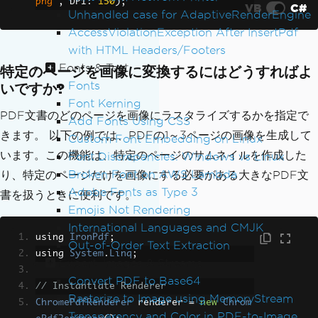
png"
,
 DPI
:
150
);
VB
C#
Unhandled case for AdaptiveRenderEngine
AccessViolationException After InsertPdf
with HTML Headers/Footers
Fonts & Text
特定のページを画像に変換するにはどうすればよ
Fonts
いですか?
Font Kerning
PDF文書のどのページを画像にラスタライズするかを指定で
Add Fonts Using CSS
きます。 以下の例では、PDFの1～3ページの画像を生成して
Custom Font Embedding on Linux
います。この機能は、特定のページのサムネイルを作成した
Font Discrepancies: Windows vs Linux
Broken Font on AWS Lambda
り、特定のページだけを画像にする必要がある大きなPDF文
Adobe Fonts as Type 3
書を扱うときに便利です。
Emojis Not Rendering
International Languages and CMJK
using 
IronPdf
;
Out-of-Order Text Extraction
using 
System
.
Linq
;
Export, Images & Streams
Convert PDF to Base64
// Instantiate Renderer
Rasterize to Image using MemoryStream
ChromePdfRenderer
 renderer 
=
new
Chrom
Transparency and Color in PDF-to-Image