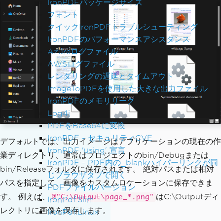
IronPDFパッケージサイズ
フォント
クイックIronPDFトラブルシューティング
IronPDFのパフォーマンスアシスタンス
Azureログファイル
AWSログファイル
レンダリングの遅延とタイムアウト
ImageToPDFを使用した大きな出力ファイル
IronPDFのメモリリーク
Log4j
PDFをBase64に変換
IronPDF - セキュリティCVE
デフォルトでは、出力イメージはアプリケーションの現在の作
IronPDF 'using' 宣言
業ディレクトリ、通常はプロジェクトのbin/Debugまたは
IronPDF - PDF内の_blankハイパーリンクが同
bin/Releaseフォルダに保存されます。 絶対パスまたは相対
じブラウザタブで開く
パスを指定して、画像をカスタムロケーションに保存できま
PDFファイルバージョン
す。 例えば、
はC:\Outputディ
@"C:\Output\page_*.png"
IronPdf.Slim
レクトリに画像を保存します。
IronPdf.Linux