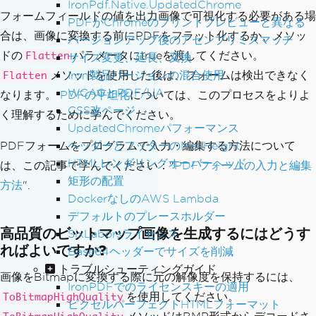
IronPdf.Native.UpdatedChrome
フォームフィールドの値を出力画像で可視化する必要がある場
PDFがChromeのプリントプレビューと異なる
合は、画像に変換する前にPDFをフラット化するか、メソッ
バージョンアップ後のアセンブリミスマッチ
ドの
パラメータにtrueを渡してください。
Flatten
サイズ変更、延長、変換
Iron製品バージョンの混合使用
メソッドを使用した後は、フォームは検出できなく
Flatten
WCAGとPDF/UA
なります。
PDFの平坦化
については、このプロセスをよりよ
CSS改ページ
く理解するために学んでください。
UpdatedChromeパフォーマンス
ヘッダーとフッターのMaxHeight
PDFフォームをプログラムで入力・編集する方法について
HTMLレンダリングオーバーヘッド
は、この記事で学んでください："
PDFフォームの入力と編集
矩形の配置
方法
".
DockerなしのAWS Lambda
デフォルトのプレースホルダー
高品質のビットマップ画像を生成するにはどうす
SixLaborsライセンス
ればよいですか?
Base64ヘッダーでサイズを削減
トラブルシューティングガイド
画像をBitmapに変換する際に元の解像度を保持するには、
IronPDFでのライセンスキーの適用
を使用してください。
ToBitmapHighQuality
ピクセルパーフェクトHTMLフォーマット