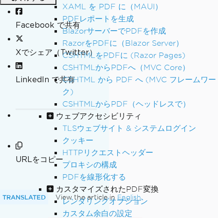
XAML を PDF に（MAUI）
PDFレポートを生成
Facebook で共有
BlazorサーバーでPDFを作成
RazorをPDFに（Blazor Server）
Xでシェア（Twitter）
CSHTMLをPDFに (Razor Pages)
CSHTMLからPDFへ（MVC Core）
LinkedIn で共有
CSHTML から PDF へ (MVC フレームワー
ク)
CSHTMLからPDF（ヘッドレスで）
ウェブアクセシビリティ
TLSウェブサイト & システムログイン
クッキー
HTTPリクエストヘッダー
URLをコピー
プロキシの構成
PDFを線形化する
カスタマイズされたPDF変換
TRANSLATED
View the article in
English
レンダリングオプション
カスタム余白の設定