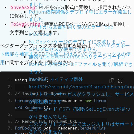
ました
: PDFをSVG形式に変換し、指定されたパス
SaveAsSvg
Pdfium依存関係をデプロイ中にエラーが発生し
に保存します。
ました
: 特定のPDFページをSVG形式に変換し、
ToSvgString
バイトから文書を開く際のエラー: 'bad
文字列として返します。
allocation'
NuGetパッケージのデプロイに失敗しました
ベクターグラフィックスを使用する場合は、
SVGエクスポー
GPUプロセスが使用できません
ト機能を補完するPDF生成におけるSVGグラフィックスの使
無効なCefExecuteProcessリターンコード0
用
に関するガイドをご覧ください。
IronPDFが特定のPDFファイルを開く/解析でき
ません
IronPDF ネイティブ例外
using 
IronPdf
;
IronPDFAssemblyVersionMismatchException
ネットワークサービスがクラッシュし、サービス
// Instantiate Renderer
が再起動します
ChromePdfRenderer
 renderer 
=
new
Chrom
ePdfRenderer
();
エラーコード (127) で関数SetLogEventが見つ
かりませんでした
// Render PDF from web URL
このプラットフォームではレジストリはサポート
PdfDocument
 pdf 
=
 renderer
.
RenderUrlAs
されていません