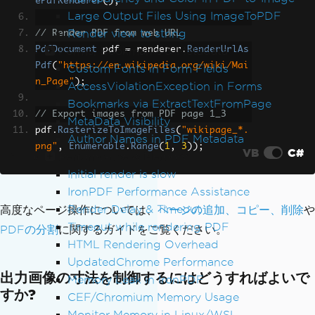
ePdfRenderer
();
Large Output Files Using ImageToPDF
Render view to string
// Render PDF from web URL
Forms, Bookmarks & Metadata
PdfDocument
 pdf 
=
 renderer
.
RenderUrlAs
Pdf
(
"https://en.wikipedia.org/wiki/Mai
Custom Fonts in Form Fields
n_Page"
);
AccessViolationException in Forms
Bookmarks via ExtractTextFromPage
// Export images from PDF page 1_3
MetaData Visibility
pdf
.
RasterizeToImageFiles
(
"wikipage_*.
Author Names in PDF Metadata
png"
,
Enumerable
.
Range
(
1
,
3
));
VB
C#
Performance & Memory
Initial render is slow
IronPDF Performance Assistance
Render Delay & Timeout
高度なページ操作については、
ページの追加、コピー、削除
や
Timeout while rendering PDF
PDFの分割
に関するガイドをご覧ください。
HTML Rendering Overhead
UpdatedChrome Performance
出力画像の寸法を制御するにはどうすればよいで
Memory Leak in IronPDF
すか?
CEF/Chromium Memory Usage
Monitor Memory in Linux/WSL