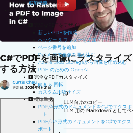
追加機能
ハウツー
PDFを作成
完璧なPDFをデザイン
新しいPDFを作成
ヘッダー & フッターを追加
ページ番号を追加
DataURIで画像を埋め込む
C#でPDFを画像にラスタライズ
Azure Blob Storageから画像を埋め込む
する方法
PDF のための OpenAI
完全なPDFカスタマイズ
Curtis Chau
向き & 回転
更新日:
2026年4月21日
カスタム用紙サイズ
標準準拠
LLM向けのコピー
PDF/A形式のドキュメントをC#でエクスポ
LLM 用の Markdown とし
ート
PDF/UA形式のドキュメントをC#でエクス
ポート