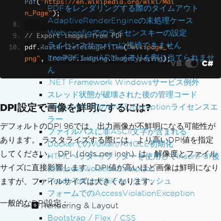
Pdf
(
"https://en.wikipedia.org/wiki/Mai
PDFをレンダリングする際のタイムアウト
n_Page"
);
AdaptiveRenderEngineの未処理ケース
Web.configでのライセンスキーの設定
// Export images from PDF
ライセンスサーバーに接続できません
pdf
.
RasterizeToImageFiles
(
"wikipage_*.
IronPDF LinxARM メモリを割り当てられませ
png"
,
IronPdf
.
Imaging
.
ImageType
.
Png
);
VB
C#
ん
.NET Framework Windowsサービス例外
スレッド状態が破壊された後の管理コード
DPI設定で画像を鮮明にするには?
Linux/WSLでのWin32Exceptionライセンスエ
ラー
デフォルトのDPI 96では、出力画像が不鮮明になる可能性が
ファイルパスに非ASCII文字が含まれる
あります。 ラスタライズする際には、より高いDPI値を指定
DockerでのVulkan/ANGLE初期化
してください。 DPI（dots per inch）は、解像度とファイル
HTMLヘッダー/フッターを使用してInsertPdf後
サイズに直接影響します。DPI値が高いほど画像は鮮明になり
のAccessViolationException
ReadyToRun FailFast クラッシュ
ますが、ファイルサイズは大きくなります。
フォームでのAccessViolationException
一般的なDPI設定：
Rendering & Layout
Bootstrap / Flex / CSS