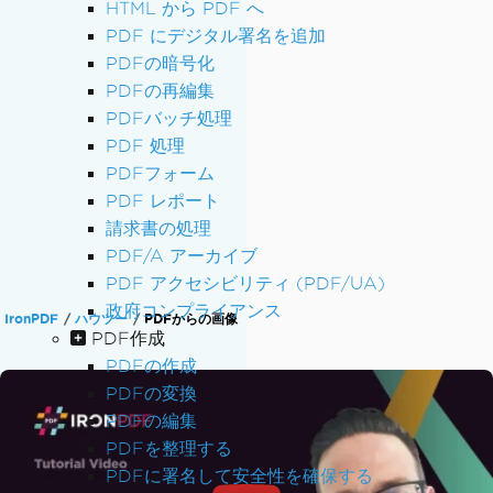
HTML から PDF へ
PDF にデジタル署名を追加
PDFの暗号化
PDFの再編集
PDFバッチ処理
PDF 処理
PDFフォーム
PDF レポート
請求書の処理
PDF/A アーカイブ
PDF アクセシビリティ (PDF/UA)
政府コンプライアンス
IronPDF
ハウツー
PDFからの画像
PDF作成
PDFの作成
PDFの変換
PDFの編集
PDFを整理する
PDFに署名して安全性を確保する