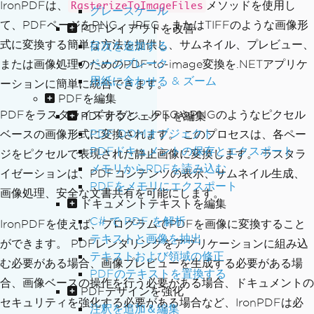
IronPDFは、
メソッドを使用し
RasterizeToImageFiles
グレースケール
て、PDFページをPNG、JPEG、またはTIFFのような画像形
PDFレイアウトを改善
式に変換する簡単な方法を提供し、サムネイル、プレビュー、
目次を追加する
ページブレーク
または画像処理のためのPDF-to-image変換を.NETアプリケ
用紙に合わせる & ズーム
ーションに簡単に統合できます。
PDFを編集
PDFをラスタライズすると、JPEGやPNGのようなピクセル
PDFオブジェクトを編集
PDF DOMオブジェクト
ベースの画像形式に変換されます。 このプロセスは、各ペー
PDFドキュメントの保存とエクスポート
ジをピクセルで表現された静止画像に変換します。 ラスタラ
メモリからPDFを読み込む
イゼーションは、PDFコンテンツの表示、サムネイル生成、
PDFをメモリにエクスポート
画像処理、安全な文書共有を可能にします。
ドキュメントテキストを編集
C# で PDF を解析
IronPDFを使えば、プログラムでPDFを画像に変換すること
テキストと画像を抽出
ができます。 PDFレンダリングをアプリケーションに組み込
テキストおよび領域の修正
む必要がある場合、画像プレビューを生成する必要がある場
PDFのテキストを置換する
合、画像ベースの操作を行う必要がある場合、ドキュメントの
PDFデザインを強化
セキュリティを強化する必要がある場合など、IronPDFは必
注釈を追加＆編集