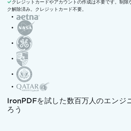
IronPDF ライブラリをインスト
クレジットカードやアカウントの作成は不要です。
制限な
ール
ク解除済み。クレジットカード不要。
Windowsでの使用
Macで使用
Linux での使用
Androidでの使用
クラウド/コンテナへのデプロイ
Azureへのデプロイ
AWSへのデプロイ
DockerでIronPDFを実行する
IronPDFをリモートコンテナと
して実行
プラットフォーム固有のパッケー
ジ
IronPDFを試した数百万人のエン
Windows 版
ろう
NuGetパッケージ
.NET他の言語サポート
VB.NETでのコーディング