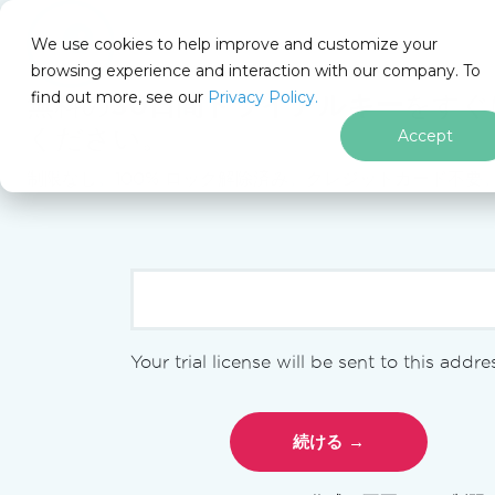
We use cookies to help improve and customize your
browsing experience and interaction with our company. To
Docs
find out more, see our
Privacy Policy.
for
無料の
30日間トライアルキー
をすぐ
このページでは
.NET
ください。
Accept
制限なし。100% ロック解除済み。クレジットカード不要
フッターコンテンツにスキップ
PM >
Install-Package IronPdf
概要
Your trial license will be sent to this addre
始める
クイックスタートガイド
インストール概要
ネイティブ vs リモートエンジン
ライセンスキーの使用