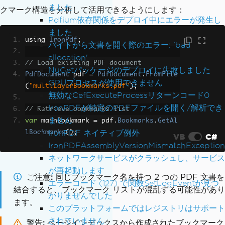
ました
クマーク構造を分析して活用できるようにします：
Pdfium依存関係をデプロイ中にエラーが発生し
ました
using 
IronPdf
;
バイトから文書を開く際のエラー: 'bad
allocation'
// Load existing PDF document
NuGetパッケージのデプロイに失敗しました
PdfDocument
 pdf 
=
PdfDocument
.
FromFile
GPUプロセスが使用できません
(
"multiLayerBookmarks.pdf"
);
無効なCefExecuteProcessリターンコード0
IronPDFが特定のPDFファイルを開く/解析でき
// Retrieve bookmarks list
ません
var
 mainBookmark 
=
 pdf
.
Bookmarks
.
GetAl
IronPDF ネイティブ例外
lBookmarks
();
VB
C#
IronPDFAssemblyVersionMismatchException
ネットワークサービスがクラッシュし、サービス
が再起動します
ご注意
同じブックマーク名を持つ 2 つの PDF 文書を
エラーコード (127) で関数SetLogEventが見つ
結合すると、ブックマーク リストが混乱する可能性があり
かりませんでした
ます。
このプラットフォームではレジストリはサポート
されていません
警告
ページインデックスから作成されたブックマーク