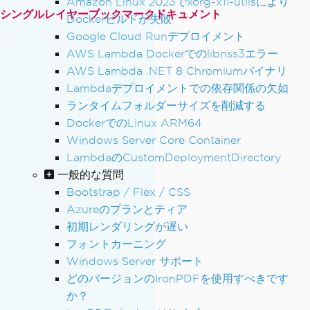
Amazon Linux 2023でxorg-x11-utilsにより
シングルレイヤーブックマークドキュメント
Dockerビルドが失敗
Google Cloud Runデプロイメント
AWS Lambda Dockerでのlibnss3エラー
AWS Lambda .NET 8 Chromiumバイナリ
Lambdaデプロイメントでの依存関係の欠如
ランタイムフォルダーサイズを削減する
DockerでのLinux ARM64
Windows Server Core Container
LambdaのCustomDeploymentDirectory
一般的な質問
Bootstrap / Flex / CSS
Azureのプランとティア
初期レンダリングが遅い
フォントカーニング
Windows Server サポート
どのバージョンのIronPDFを使用すべきです
か？