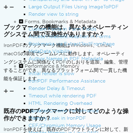
Large Output Files Using ImageToPDF
Render view to string
Forms, Bookmarks & Metadata
ブックマークの機能は、異なるオペレーティン
Custom Fonts in Form Fields
グシステム間で互換性がありますか？
AccessViolationException in Forms
Bookmarks via ExtractTextFromPage
IronPDFのブックマーク機能はWindows、Linux、
MetaData Visibility
macOSの環境でシームレスに動作します。オペレーティ
Author Names in PDF Metadata
ングシステムに関係なくPDFのしおりを追加、編集、管理
Performance & Memory
することができ、異なるプラットフォーム間で一貫した機
Initial render is slow
能を保証します。
IronPDF Performance Assistance
Render Delay & Timeout
Timeout while rendering PDF
HTML Rendering Overhead
既存のPDFブックマークに対してどのような操
UpdatedChrome Performance
作ができますか？
Memory Leak in IronPDF
CEF/Chromium Memory Usage
IronPDFを使えば、既存のPDFアウトラインに対して、新
Monitor Memory in Linux/WSL