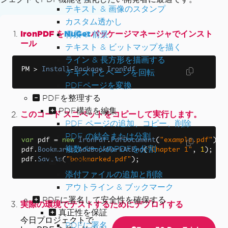
テキスト & 画像のスタンプ
カスタム透かし
IronPDF を
NuGet
パッケージマネージャでインスト
背景 & 前景
ール
テキスト & ビットマップを描く
ライン & 長方形を描画する
PM 
>
Install
-
Package
IronPdf
テキストとページを回転
PDFページを変換
PDFを整理する
PDF構造を編集
このコード スニペットをコピーして実行します。
PDF ページの追加、コピー、削除
PDF の結合または分割
var
 pdf 
=
new
IronPdf
.
PdfDocument
(
"example.pdf"
);
複数ページのPDFを分割
pdf
.
Bookmarks
.
AddBookMarkAtEnd
(
"Chapter 1"
,
1
);
pdf
.
SaveAs
(
"bookmarked.pdf"
);
補足組織
添付ファイルの追加と削除
アウトライン & ブックマーク
PDFに署名して安全性を確保する
実際の環境でテストするためにデプロイする
真正性を保証
今日プロジェクトで
PDFに署名