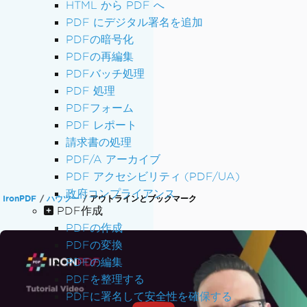
HTML から PDF へ
PDF にデジタル署名を追加
PDFの暗号化
PDFの再編集
PDFバッチ処理
PDF 処理
PDFフォーム
PDF レポート
請求書の処理
PDF/A アーカイブ
PDF アクセシビリティ (PDF/UA)
政府コンプライアンス
IronPDF
ハウツー
アウトラインとブックマーク
PDF作成
PDFの作成
PDFの変換
PDFの編集
PDFを整理する
PDFに署名して安全性を確保する