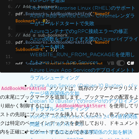
IronPDFを追加
// Add a bookmark
Red Hat Enterprise Linux (RHEL)のサポート
pdf
.
Bookmarks
.
AddBookMarkAtEnd
(
"NameOf
Azure App Service Linux - Chromeレンダラ
Bookmark"
,
0
);
ーがコールドスタートで失敗
AzureコンテナでのgRPC接続エラーの修正
// Add a sub-bookmark
Azure関数をデプロイする際のAzureパイプライ
pdf
.
Bookmarks
.
AddBookMarkAtEnd
(
"NameOf
ンエラーを解決
SubBookmark"
,
1
);
WEBSITE_RUN_FROM_PACKAGEを使用し
たAzure Linux App Services
VB
C#
pdf
.
SaveAs
(
"singleLayerBookmarks.pd
Azure Linux App Serviceのデプロイメントト
f"
);
ラブルシューティング
Azure App Service (Debian 10 Buster) - パッ
メソッドは、既存のブックマークリスト
AddBookMarkAtEnd
ケージ依存関係の欠如
の末尾にブックマークを追加します。ブックマークの配置をよ
Debian 10 (Buster)でのIronPdfのデプロイメン
り細かく制御するには、
を使用してリ
AddBookMarkAtStart
トトラブルシューティング
ストの先頭にブックマークを挿入してください。各ブックマー
IronPDF Azure/Linux Ubuntu 24.04依存関係
クは特定のページインデックスを参照しており、ドキュメント
問題 (.NET 9/.NET 10)
内を正確にナビゲートすることができます。
Debian 12でのlibjpeg8依存関係の欠如を解決