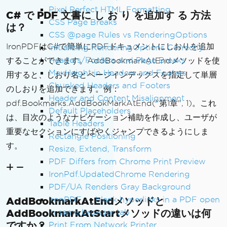
Pixel Perfect HTML Formatting
C# で PDF 文書に し お り を追加す る 方法
CSS Page Breaks
は？
CSS @page Rules vs RenderingOptions
IronPDFはC#で簡単にPDFドキュメントにしおりを追加
Initializing RenderingOptions Correctly
Headers/Footers and Page Breaks
することができます。AddBookmarkAtEndメソッドを使
MaxHeight in Headers and Footers
用すると、しおり名とページインデックスを指定して単層
Chunked Headers and Footers
のしおりを追加できます。例：
Header and Content Misalignment
pdf.Bookmarks.AddBookMarkAtEnd("第1章", 1)。これ
Default Placeholders
は、目次のようなナビゲーション補助を作成し、ユーザが
Table Headers
重要なセクションにすばやくジャンプできるようにしま
Rectangle Positioning
す。
Resize, Extend, Transform
PDF Differs from Chrome Print Preview
IronPdf.UpdatedChrome Rendering
PDF/UA Renders Gray Background
IronPDF - _blank hyperlinks in a PDF open
AddBookmarkAtEndメソッドと
AddBookmarkAtStartメソッドの違いは何
in same browser tab
ですか？
Print From Network Printer