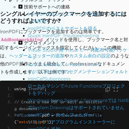
技術サポートへの連絡
シングルレイヤーのブックマークを追加するには
IronPDFのエンジニアリングサポートリクエス
どうすればよいですか?
トの方法
IronPDFのベストサポートを得る
IronPDFにブックマークを追加するのは簡単です。
Quick IronPDF Troubleshooting
メソッドを使用し、ブックマーク名と対
AddBookmarkAtEnd
デプロイメント
応するページインデックスを指定してください。 この機能
Visual Studio 用 Visual C++ 再配布可能パッケ
は、
ヘッダーとフッターの追加
や
カスタム余白の設定
のような
ージ
他のPDF操作とうまく統合して、Professionalなドキュメン
AWS Lambda / Amazon Linux 2
AWS Lambdaでのセグメンテーションフォルト
トを作成します。 以下は例です：
IronCefSubprocess
ローカルマシンでAzure Functionsプロジェク
using 
IronPdf
;
トをデバッグ
Windows Nano Server / Servercoreでは.Net6
// Create a new PDF or edit an existin
でSystem.Drawingはサポートされていません
g document.
IronPDFランタイムフォルダー
PdfDocument
 pdf 
=
PdfDocument
.
FromFile
ソフトウェアプログラムインストーラーに
(
"existing.pdf"
);