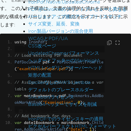
て、"Examination"ブックマークに子ブックマークを追加しま
IronPdf.Native.UpdatedChrome
す。 この入れ子構造は、文書の論理的な流れを反映した階層
PDFがChromeのプリントプレビューと異なる
バージョンアップ後のアセンブリミスマッチ
的な構成を作り出します。 この概念を示すコードを以下に示
サイズ変更、延長、変換
します:
Iron製品バージョンの混合使用
WCAGとPDF/UA
using 
IronPdf
;
CSS改ページ
UpdatedChromeパフォーマンス
// Load existing PDF document
ヘッダーとフッターのMaxHeight
PdfDocument
 pdf 
=
PdfDocument
.
FromFile
HTMLレンダリングオーバーヘッド
(
"examinationPaper.pdf"
);
矩形の配置
DockerなしのAWS Lambda
// Assign IPdfBookMark object to a var
デフォルトのプレースホルダー
iable
var
 mainBookmark 
=
 pdf
.
Bookmarks
.
AddBo
SixLaborsライセンス
okMarkAtEnd
(
"Examination"
,
0
);
Base64ヘッダーでサイズを削減
トラブルシューティングガイド
// Add bookmark for days
IronPDFでのライセンスキーの適用
var
 date1Bookmark 
=
 mainBookmark
.
Child
ピクセルパーフェクトHTMLフォーマット
ren
.
AddBookMarkAtStart
(
"Date1"
,
1
);