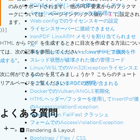
PDFをレンダリングする際のタイムアウト
のみがサポートされます。 他のPDF要素からのブックマ
AdaptiveRenderEngineの未処理ケース
ークについては、ページインデックス値が
に設定され
-1
Web.configでのライセンスキーの設定
ます。
ライセンスサーバーに接続できません
)}]
IronPDF LinxARM メモリを割り当てられませ
HTML から PDF を生成するときに目次を作成する方法につい
ん
ては、次の記事を参照してください："
IronPDF で目次を作
.NET Framework Windowsサービス例外
スレッド状態が破壊された後の管理コード
成する
"。
Linux/WSLでのWin32Exceptionライセンスエ
次に何ができるのかを見てみましょうか？ こちらのチュート
ラー
リアルページをご覧ください：
PDFの整理
ファイルパスに非ASCII文字が含まれる
DockerでのVulkan/ANGLE初期化
HTMLヘッダー/フッターを使用してInsertPdf後
のAccessViolationException
よくある質問
ReadyToRun FailFast クラッシュ
フォームでのAccessViolationException
Rendering & Layout
Bootstrap / Flex / CSS