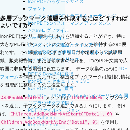
IronPDFパッケージサイズ
フォント
クイックIronPDFトラブルシューティング
多層ブックマーク階層を作成するにはどうすれば
IronPDFのパフォーマンスアシスタンス
よいですか?
Azureログファイル
IronPDFはツリー構造でしおりを追加することができ、特に
AWSログファイル
大きなPDFドキュメントのナビゲーションを維持するのに便
レンダリングの遅延とタイムアウト
ImageToPDFを使用した大きな出力ファイル
利です。 この機能は、さまざまな日付や場所からの試験用
IronPDFのメモリリーク
紙、販売報告書、または領収書の記録を、1つのPDF文書で広
Log4j
範囲に収集する場合に役立ちます。 データ収集のために
PDF
PDFをBase64に変換
フォーム
を作成するように、構造化ブックマークは複雑な情報
IronPDF - セキュリティCVE
を階層的に整理するのに役立ちます。
IronPDF 'using' 宣言
IronPDF - PDF内の_blankハイパーリンクが同
メソッドは
オブジェク
AddBookMarkAtEnd
IPdfBookMark
じブラウザタブで開く
トを返し、子ブックマークを追加できるようにします。 例え
PDFファイルバージョン
ば、
や
Children.AddBookMarkAtStart("Date1", 0)
IronPdf.Slim
を使用し
Children.AddBookMarkAtEnd("Date1", 0)
IronPdf.Linux