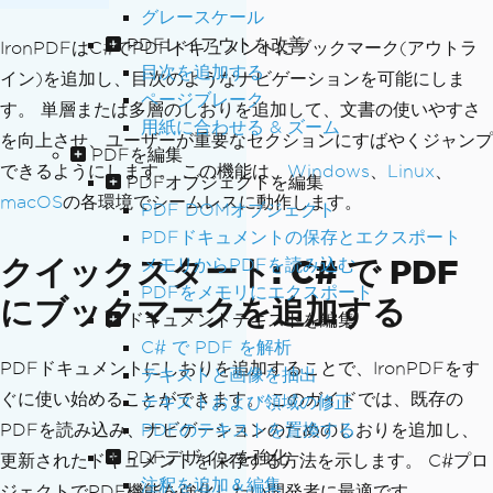
グレースケール
PDFレイアウトを改善
IronPDFはC#でPDFドキュメントにブックマーク(アウトラ
目次を追加する
イン)を追加し、目次のようなナビゲーションを可能にしま
ページブレーク
す。 単層または多層のしおりを追加して、文書の使いやすさ
用紙に合わせる & ズーム
を向上させ、ユーザーが重要なセクションにすばやくジャンプ
PDFを編集
できるようにします。 この機能は、
Windows
、
Linux
、
PDFオブジェクトを編集
macOS
の各環境でシームレスに動作します。
PDF DOMオブジェクト
PDFドキュメントの保存とエクスポート
クイックスタート: C# で PDF
メモリからPDFを読み込む
PDFをメモリにエクスポート
にブックマークを追加する
ドキュメントテキストを編集
C# で PDF を解析
PDFドキュメントにしおりを追加することで、IronPDFをす
テキストと画像を抽出
ぐに使い始めることができます。 このガイドでは、既存の
テキストおよび領域の修正
PDFのテキストを置換する
PDFを読み込み、ナビゲーションのためのしおりを追加し、
PDFデザインを強化
更新されたドキュメントを保存する方法を示します。 C#プロ
注釈を追加＆編集
ジェクトでPDF機能を強化したい開発者に最適です。