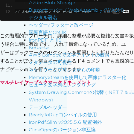
Azure Blob Storage
Blazorサーバー / WebAssembly (WASM)
VB
C#
// Add bookmark for type of test
デジタル署名
var
 paperBookmark 
=
 date1Bookmark
.
Chil
ヘッダー/フッターと改ページ
dren
.
AddBookMarkAtStart
(
"Paper"
,
1
);
国際言語とCMJK
paperBookmark
.
Children
.
AddBookMarkAtEn
この階層的アプローチは、詳細な整理が必要な複雑な文書を扱
IronPDF と IIS
d
(
"PersonA"
,
3
);
う場合に特に有効です。 入れ子構造になっているため、ユー
Kerberos
paperBookmark
.
Children
.
AddBookMarkAtEn
ザーはブックマークのセクションを展開したり折りたたんだり
d
(
"PersonB"
,
4
);
AWS Lambdaで文字フォントの破損
することができ、何百ページもあるドキュメントでも直感的に
メタデータの可視性
// Add bookmark for days
ナビゲーションを行うことができます。
ネットワークプリンタからの印刷
var
 date2Bookmark 
=
 mainBookmark
.
Child
MemoryStreamを使用して画像にラスター化
ren
.
AddBookMarkAtEnd
(
"Date2"
,
5
);
マルチレイヤーブックマークドキュメント
ビューを文字列にレンダリング
System.Drawing.Commonの代替 (.NET 7 & 非
// Add bookmark for type of test
Windows)
var
 computerBookmark 
=
 date2Bookmark
.
C
テーブルヘッダー
hildren
.
AddBookMarkAtStart
(
"Computer"
,
ReadyToRunコンパイルの使用
5
);
IronPdf.Slim v2025.5.6 配置例外
computerBookmark
.
Children
.
AddBookMarkA
ClickOnceのバージョン非互換
tEnd
(
"PersonC"
,
6
);