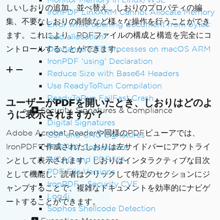
しいしおりの追加、並べ替え、しおりのプロパティの編
IronPDF LinxARM Cannot Allocate Memory
集、不要なしおりの削除など様々な操作を行うことができ
Error while opening document from bytes:
ます。これにより、PDFファイルの構成と構造を完全にコ
'bad allocation'
Orphaned CEF Processes on macOS ARM
ントロールすることができます。
IronPDF 'using' Declaration
Reduce Size with Base64 Headers
Use ReadyToRun Compilation
ReadyToRun FailFast Crash
ユーザーがPDFを開いたとき、しおりはどのよ
Security, Signatures & Compliance
うに表示されますか？
Digital Signatures
Adobe Acrobat Readerや同様のPDFビューアでは、
CSP and CNG Signatures
IronPDFで作成されたしおりは左サイドバーにアウトライ
PDF/UA Compliance
WCAG and PDF/UA
ンとして表示されます。しおりはインタラクティブな目次
PDF File Versions
として機能し、読者はクリックして特定のセクションにジ
IronPDF - Security CVE
ャンプすることで、複雑なドキュメントを効率的にナビゲ
Log4j
ートすることができます。
Sophos Shellcode Detection