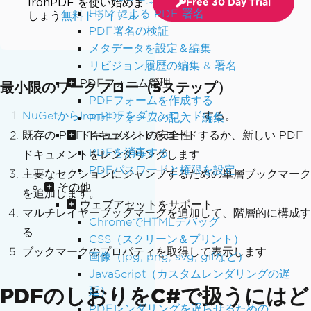
IronPDF を使い始めま
Free 30 Day Trial
HSM による PDF 署名
しょう
無料トライアル
PDF署名の検証
メタデータを設定＆編集
リビジョン履歴の編集 & 署名
PDFフォーム管理
最小限のワークフロー（5ステップ）
PDFフォームを作成する
NuGetからIronPDFをダウンロード
する。
PDFフォームの記入・編集
ドキュメントの安全性
既存の PDF ドキュメントをロードするか、新しい PDF
PDFを消毒する
ドキュメントをレンダリングします
PDFパスワードと権限を設定
主要なセクションにジャンプするための単層ブックマーク
その他
を追加します。
ウェブアセットをサポート
マルチレイヤーブックマークを追加して、階層的に構成す
ChromeでHTMLデバッグ
る
CSS（スクリーン＆プリント）
ブックマークのプロパティを取得して表示します
画像（jpg, png, svg, gifなど）
JavaScript（カスタムレンダリングの遅
PDFのしおりをC#で扱うにはど
延）
PDFレンダリングを遅らせるための