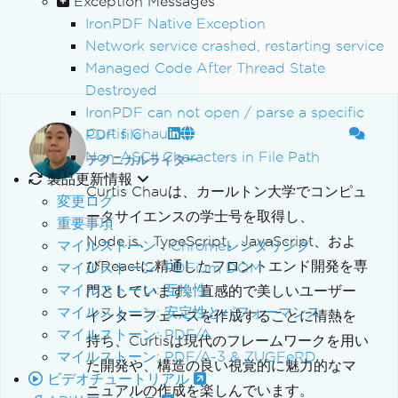
Exception Messages
IronPDF Native Exception
Network service crashed, restarting service
Managed Code After Thread State
Destroyed
IronPDF can not open / parse a specific
Curtis Chau
PDF file
Non-ASCII Characters in File Path
テクニカルライター
製品更新情報
Curtis Chauは、カールトン大学でコンピュ
変更ログ
ータサイエンスの学士号を取得し、
重要事項
Node.js、TypeScript、JavaScript、およ
マイルストーン：Chromeレンダリング
びReactに精通したフロントエンド開発を専
マイルストーン: PDFium DOM
マイルストーン: 互換性
門としています。直感的で美しいユーザー
マイルストーン: 安定性とパフォーマンス
インターフェースを作成することに情熱を
マイルストーン: PDF/A
持ち、Curtisは現代のフレームワークを用い
マイルストーン: PDF/A-3 & ZUGFeRD
た開発や、構造の良い視覚的に魅力的なマ
ビデオチュートリアル
ニュアルの作成を楽しんでいます。