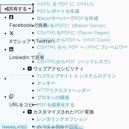
XAML を PDF に（MAUI）
共有する
PDFレポートを生成
BlazorサーバーでPDFを作成
Facebook で共有
RazorをPDFに（Blazor Server）
CSHTMLをPDFに (Razor Pages)
CSHTMLからPDFへ（MVC Core）
Xでシェア（Twitter）
CSHTML から PDF へ (MVC フレームワー
ク)
LinkedIn で共有
CSHTMLからPDF（ヘッドレスで）
ウェブアクセシビリティ
TLSウェブサイト & システムログイン
クッキー
HTTPリクエストヘッダー
プロキシの構成
URLをコピー
PDFを線形化する
カスタマイズされたPDF変換
レンダリングオプション
カスタム余白の設定
TRANSLATED
View the article in
English