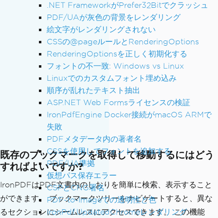
computerBookmark
.
Children
.
AddBookMarkA
.NET FrameworkがPrefer32Bitでクラッシュ
tEnd
(
"PersonD"
,
7
);
PDF/UAが灰色の背景をレンダリング
絵文字がレンダリングされない
pdf
.
SaveAs
(
"multiLayerBookmarks.pdf"
);
CSSの@pageルールとRenderingOptions
RenderingOptionsを正しく初期化する
フォントの不一致: Windows vs Linux
Linuxでのカスタムフォント埋め込み
順序が乱れたテキスト抽出
ASP.NET Web Formsライセンスの検証
IronPdfEngine Docker接続がmacOS ARMで
失敗
PDFメタデータ内の著者名
CSSを使用してフォントを追加する
既存のブックマークを取得して移動するにはどう
PDF/UA準拠
すればよいですか?
仮想パス保存エラー
IronPDFはPDF文書内のしおりを簡単に検索、表示すること
CSPとCNG署名
ができます。 ブックマークツリーをナビゲートすると、異な
PDF-to-Imageでの透明性と色
IronPdf.UpdatedChromeレンダリング
るセクションにシームレスにアクセスできます。 この機能