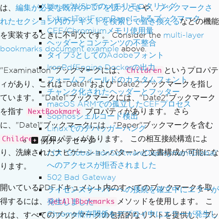
Linux/WSLでのメモリモニタリング
は、
編集が必要な既存のPDFを扱うとき
や、
ブックマークさ
ExtractTextFromPageによるブックマーク
れたセクション内のテキストを検索して置き換える
などの機能
CEF/Chromiumメモリ使用量
を実装するときに不可欠です。 Consider the
multi-layer
ヘッダーとコンテンツの不整合
bookmarks document example
above.
タイプ3としてのAdobeフォント
IronPdfEngine Dockerの出力
"Examination"ブックマークには、
というプロパテ
Children
フォームフィールドのカスタムフォント
ィがあり、これは"Date1"および"Date2"ブックマークを指し
チャンク化されたヘッダーとフッター
ています。 "Date1"ブックマークには、"Date2"ブックマーク
macOS ARMでの孤立したCEFプロセス
を指す
プロパティがあります。 さら
NextBookmark
Sophosシェルコード検出
に、"Date1"ブックマークには、"Paper"ブックマークを含む
Linuxでのデバッガーハング
プロパティがあります。 この相互接続構造によ
Children
例外メッセージ
り、洗練されたナビゲーションパターンと文書構成が可能にな
パス 'Global-IronSoftwareDeploymentGlobal'
へのアクセスが拒否されました
ります。
502 Bad Gateway
開いているPDFドキュメント内のすべてのブックマークを取
ライセンスサーバーへの接続を確立中にエラーが
得するには、
メソッドを使用します。 こ
発生しました
GetAllBookmarks
Chrome依存関係をデプロイ中にエラーが発生し
れは、すべてのブックマークの包括的なリストを提供し、ブッ