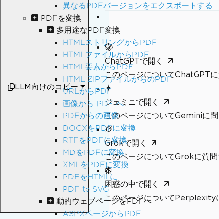
異なるPDFバージョンをエクスポートする
PDFを変換
多用途なPDF変換
HTMLストリングからPDF
HTMLファイルからPDF
ChatGPTで開く
HTML要素からPDF
このページについてChatGPT
HTML ZIPファイルからのPDF
LLM向けのコピー
URLからPDF
ジェミニで開く
画像から PDF へ
このページについてGeminiに
PDFからの画像
DOCXをPDFに変換
RTFをPDFに変換
Grokで開く
MDをPDFに変換
このページについてGrokに質問
XMLをPDFに変換
PDFをHTMLに
困惑の中で開く
PDF to SVG
このページについてPerplexi
動的ウェブページをPDFへ
ASPXページからPDF