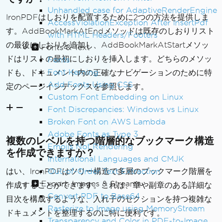
Unhandled case for AdaptiveRenderEngine
IronPDFはしおりを配置するために2つの方法を提供しま
AccessViolationException After InsertPdf
す。AddBookMarkAtEndメソッドは既存のしおりリスト
with HTML Headers/Footers
の最後にしおりを追加し、AddBookMarkAtStartメソッ
Fonts & Text
ドはリストの最初にしおりを挿入します。どちらのメソッ
Fonts
Font Kerning
ドも、ドキュメント内の正確なナビゲーションのために特
Add Fonts Using CSS
定のページインデックスを参照します。
Custom Font Embedding on Linux
Font Discrepancies: Windows vs Linux
Broken Font on AWS Lambda
Adobe Fonts as Type 3
複数のレベルを持つ階層的なブックマーク構造
Emojis Not Rendering
を作成できますか？
International Languages and CMJK
Out-of-Order Text Extraction
はい、IronPDFはツリー構造で多層のブックマーク階層を
Export, Images & Streams
作成することができます。これは、章や副章のある詳細な
Convert PDF to Base64
目次を構成するような、入れ子のセクションを持つ複雑な
Rasterize to Image using MemoryStream
ドキュメントを整理するのに特に便利です。
Transparency and Color in PDF-to-Image