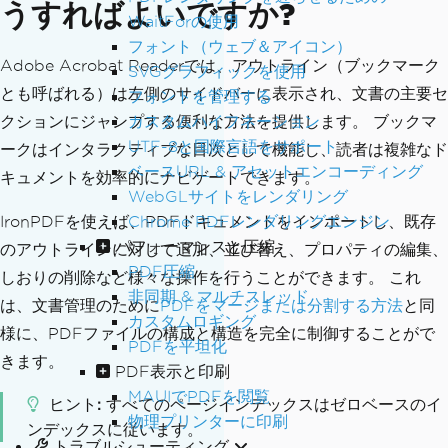
うすればよいですか?
WaitForの使用
フォント（ウェブ＆アイコン）
Adobe Acrobat Readerでは、アウトライン（ブックマーク
SVGグラフィックを使用
とも呼ばれる）は左側のサイドバーに表示され、文書の主要セ
フォントを管理する
カスタムハイフネーション
クションにジャンプする便利な方法を提供します。 ブックマ
UTF-8と国際言語をサポート
ークはインタラクティブな目次として機能し、読者は複雑なド
ベースURL & アセットエンコーディング
キュメントを効率的にナビゲートできます。
WebGLサイトをレンダリング
Chrome PDFレンダリングエンジン
IronPDFを使えば、PDFドキュメントをインポートし、既存
パフォーマンスと圧縮
のアウトラインに対して追加、並び替え、プロパティの編集、
PDF圧縮
しおりの削除など様々な操作を行うことができます。 これ
非同期 & マルチスレッド
は、文書管理のために
PDFをマージまたは分割する方法
と同
カスタムロギング
様に、PDFファイルの構成と構造を完全に制御することがで
PDFを平坦化
きます。
PDF表示と印刷
MAUIでPDFを閲覧
ヒント
すべてのページインデックスはゼロベースのイ
物理プリンターに印刷
ンデックスに従います。
トラブルシューティング