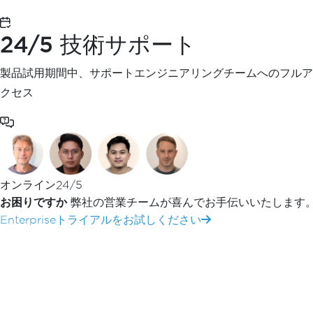
概要
始める
24/5 技術サポート
クイックスタートガイド
インストール概要
製品試用期間中、サポートエンジニアリングチームへのフルア
ネイティブ vs リモートエンジン
クセス
ライセンスキーの使用
IronPDF ライブラリをインストール
Windowsでの使用
Macで使用
Linux での使用
オンライン24/5
Androidでの使用
お困りですか
弊社の営業チームが喜んでお手伝いいたします
クラウド/コンテナへのデプロイ
Enterpriseトライアルをお試しください
Azureへのデプロイ
AWSへのデプロイ
DockerでIronPDFを実行する
IronPDFをリモートコンテナとして実行
プラットフォーム固有のパッケージ
Windows 版