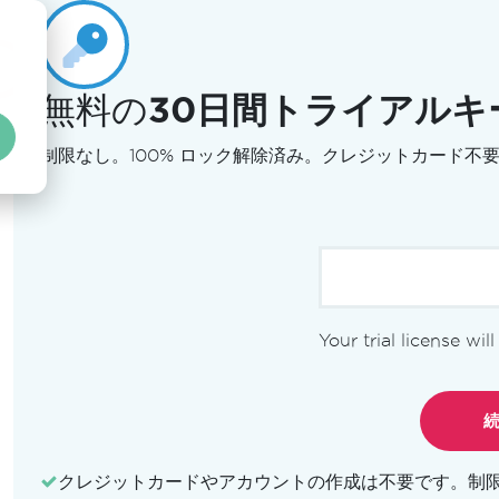
無料の
30日間トライアルキ
制限なし。100% ロック解除済み。クレジットカード不
Your trial license wil
ライセンス
機能
デモ
ドキュメ
クレジットカードやアカウントの作成は不要です。
制