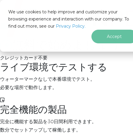
IRON
SOFTWARE
We use cookies to help improve and customize your
製品
browsing experience and interaction with our company. To
find out more, see our
エンタープライズ
Privacy Policy.
ソリューション
Accept
無料で始めましょう
リソース
私たちについて
クレジットカード不要
205 N. Michigan Ave. Chicago, IL 60601, USA
ライブ環境でテストする
お問い合わせ
ja
ウォーターマークなしで本番環境でテスト。
必要な場所で動作します。
ホーム
.NET
for
完全機能の製品
フッターコンテンツにスキップ
PM >
Install-Package IronPdf
完全に機能する製品を30日間利用できます。
数分でセットアップして稼働します。