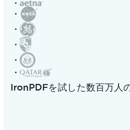
。
IronPDFを試した数百万