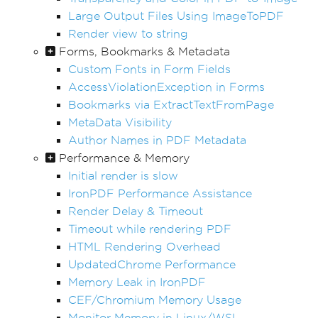
Large Output Files Using ImageToPDF
Render view to string
Forms, Bookmarks & Metadata
Custom Fonts in Form Fields
AccessViolationException in Forms
Bookmarks via ExtractTextFromPage
MetaData Visibility
Author Names in PDF Metadata
Performance & Memory
Initial render is slow
IronPDF Performance Assistance
Render Delay & Timeout
Timeout while rendering PDF
HTML Rendering Overhead
UpdatedChrome Performance
Memory Leak in IronPDF
CEF/Chromium Memory Usage
Monitor Memory in Linux/WSL