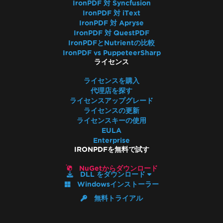
IronPDFパッケージサイズ
IronPDF 対 Syncfusion
IronPDF 対 iText
フォント
IronPDF 対 Apryse
クイックIronPDFトラブルシューティング
IronPDF 対 QuestPDF
IronPDFのパフォーマンスアシスタンス
IronPDFとNutrientの比較
Azureログファイル
IronPDF vs PuppeteerSharp
ライセンス
AWSログファイル
レンダリングの遅延とタイムアウト
ライセンスを購入
ImageToPDFを使用した大きな出力ファイル
代理店を探す
ライセンスアップグレード
IronPDFのメモリリーク
ライセンスの更新
Log4j
ライセンスキーの使用
PDFをBase64に変換
EULA
IronPDF - セキュリティCVE
Enterprise
IRONPDFを無料で試す
IronPDF 'using' 宣言
IronPDF - PDF内の_blankハイパーリンクが同
NuGetからダウンロード
DLL をダウンロード
じブラウザタブで開く
Windowsインストーラー
PDFファイルバージョン
無料トライアル
IronPdf.Slim
IronPdf.Linux