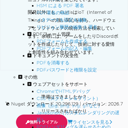
HSM による PDF 署名
開発以外にも、CurtisはIoT（Internet of
PDF署名の検証
メタデータを設定＆編集
Things）への強い関心を持ち、ハードウェ
リビジョン履歴の編集 & 署名
アとソフトウェアの統合方法を模索してい
PDFフォーム管理
ます。余暇には、ゲームをしたりDiscordボ
PDFフォームを作成する
ットを作成したりして、技術に対する愛情
PDFフォームの記入・編集
と創造性を組み合わせています。
ドキュメントの安全性
PDFを消毒する
PDFパスワードと権限を設定
その他
ウェブアセットをサポート
ChromeでHTMLデバッグ
準備はできましたか？
CSS（スクリーン＆プリント）
Nuget ダウンロード 20,296,129
|
バージョン: 2026.7
画像（jpg, png, svg, gifなど）
リリースされたばかり
JavaScript（カスタムレンダリングの遅
延）
ライセンスを見る
無料トライアル
PDFレンダリングを遅らせるための