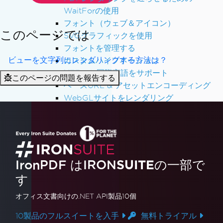
WaitForの使用
フォント（ウェブ＆アイコン）
このページでは
SVGグラフィックを使用
フォントを管理する
ビューを文字列にレンダリングする方法は？
カスタムハイフネーション
UTF-8と国際言語をサポート
このページの問題を報告する
ベースURL & アセットエンコーディング
WebGLサイトをレンダリング
Chrome PDFレンダリングエンジン
パフォーマンスと圧縮
PDF圧縮
非同期 & マルチスレッド
カスタムロギング
IronPDF はIRON
SUITE
の一部で
PDFを平坦化
す
PDF表示と印刷
オフィス文書
向けの.NET API製品10個
MAUIでPDFを閲覧
物理プリンターに印刷
10製品のフルスイートを入手
無料トライアル
トラブルシューティング