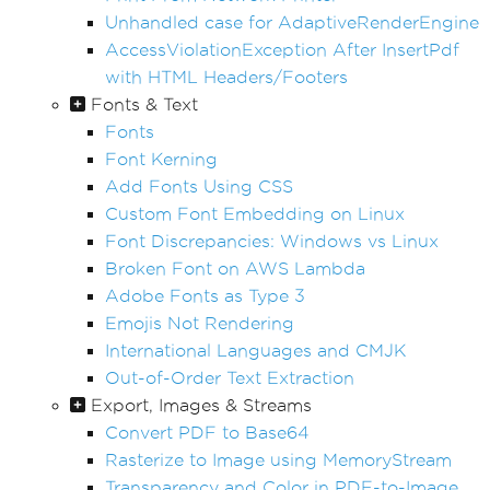
Unhandled case for AdaptiveRenderEngine
AccessViolationException After InsertPdf
with HTML Headers/Footers
Fonts & Text
Fonts
Font Kerning
Add Fonts Using CSS
Custom Font Embedding on Linux
Font Discrepancies: Windows vs Linux
Broken Font on AWS Lambda
Adobe Fonts as Type 3
Emojis Not Rendering
International Languages and CMJK
Out-of-Order Text Extraction
Export, Images & Streams
Convert PDF to Base64
Rasterize to Image using MemoryStream
Transparency and Color in PDF-to-Image