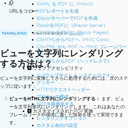
XAML を PDF に（MAUI）
URLをコピー
PDFレポートを生成
BlazorサーバーでPDFを作成
RazorをPDFに（Blazor Server）
CSHTMLをPDFに (Razor Pages)
TRANSLATED
View the article in
English
CSHTMLからPDFへ（MVC Core）
CSHTML から PDF へ (MVC フレームワー
ビューを文字列にレンダリング
ク)
する方法は？
CSHTMLからPDF（ヘッドレスで）
ウェブアクセシビリティ
TLSウェブサイト & システムログイン
ビューを文字列に変換してさらに処理するためには、次のステ
クッキー
ップに従います：
HTTPリクエストヘッダー
プロキシの構成
ビューをHTML文字列にレンダリングする：
まず、ビュ
PDFを線形化する
ーを文字列形式にレンダリングします。 これはあなたの
カスタマイズされたPDF変換
フレームワークや環境に適した技術を使って実現できま
レンダリングオプション
す。
カスタム余白の設定