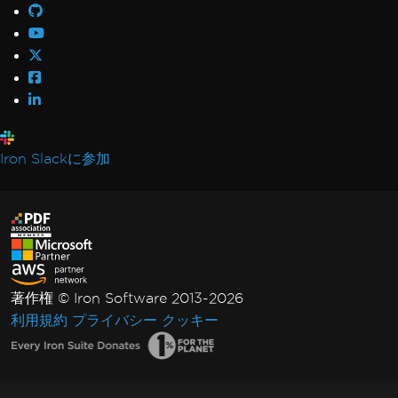
ました
Pdfium依存関係をデプロイ中にエラーが発生し
ました
バイトから文書を開く際のエラー: 'bad
allocation'
NuGetパッケージのデプロイに失敗しました
GPUプロセスが使用できません
Iron Slackに参加
無効なCefExecuteProcessリターンコード0
IronPDFが特定のPDFファイルを開く/解析でき
ません
IronPDF ネイティブ例外
IronPDFAssemblyVersionMismatchException
ネットワークサービスがクラッシュし、サービス
著作権 © Iron Software 2013-2026
が再起動します
利用規約
プライバシー
クッキー
エラーコード (127) で関数SetLogEventが見つ
かりませんでした
このプラットフォームではレジストリはサポート
されていません