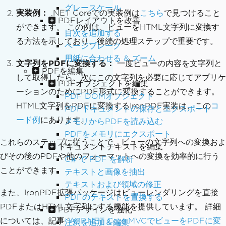
グレースケール
実装例：
.NET Coreでの実装例は
こちら
で見つけること
PDFレイアウトを改善
ができます。 この例は、ビューをHTML文字列に変換す
目次を追加する
る方法を示しており、後続の処理ステップで重要です。
ページブレーク
用紙に合わせる & ズーム
文字列をPDFに変換する：
一度ビューの内容を文字列と
PDFを編集
して取得したら、次にこの文字列を必要に応じてアプリケ
PDFオブジェクトを編集
ーションのためにPDF形式に変換することができます。
PDF DOMオブジェクト
HTML文字列をPDFに変換するIronPDF実装は、この
コ
PDFドキュメントの保存とエクスポート
ード例
にあります。
メモリからPDFを読み込む
PDFをメモリにエクスポート
これらのステップに従うことで、ビューの文字列への変換およ
ドキュメントテキストを編集
びその後のPDFや他のフォーマットへの変換を効率的に行う
C# で PDF を解析
ことができます。
テキストと画像を抽出
テキストおよび領域の修正
また、IronPDF拡張パッケージはビューレンダリングを直接
PDFのテキストを置換する
PDFまたはHTML文字列にする機能を提供しています。 詳細
PDFデザインを強化
については、記事 '
ASP.NET Core MVCでビューをPDFに変
注釈を追加＆編集