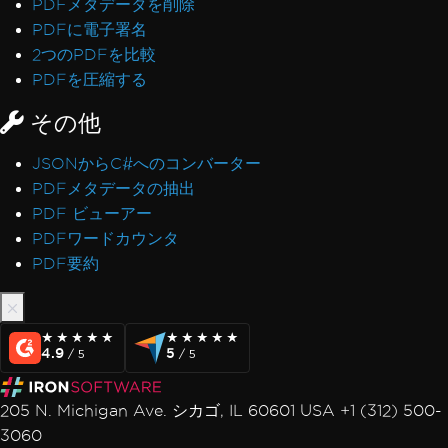
PDFメタデータを削除
Linux/WSLでのメモリモニタリング
PDFに電子署名
ExtractTextFromPageによるブックマーク
2つのPDFを比較
CEF/Chromiumメモリ使用量
PDFを圧縮する
ヘッダーとコンテンツの不整合
タイプ3としてのAdobeフォント
その他
IronPdfEngine Dockerの出力
フォームフィールドのカスタムフォント
JSONからC#へのコンバーター
チャンク化されたヘッダーとフッター
PDFメタデータの抽出
macOS ARMでの孤立したCEFプロセス
PDF ビューアー
Sophosシェルコード検出
PDFワードカウンタ
Linuxでのデバッガーハング
PDF要約
例外メッセージ
パス 'Global-IronSoftwareDeploymentGlobal'
へのアクセスが拒否されました
★★★★★
★★★★★
★★★★★
★★★★★
4.9
5
/ 5
/ 5
502 Bad Gateway
ライセンスサーバーへの接続を確立中にエラーが
205 N. Michigan Ave. シカゴ, IL 60601 USA +1 (312) 500-
発生しました
3060
Chrome依存関係をデプロイ中にエラーが発生し