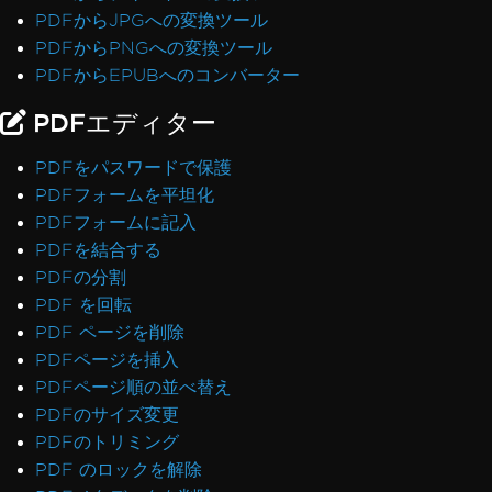
.NET FrameworkがPrefer32Bitでクラッシュ
PDFからJPGへの変換ツール
PDF/UAが灰色の背景をレンダリング
PDFからPNGへの変換ツール
絵文字がレンダリングされない
PDFからEPUBへのコンバーター
CSSの@pageルールとRenderingOptions
PDFエディター
RenderingOptionsを正しく初期化する
フォントの不一致: Windows vs Linux
PDFをパスワードで保護
Linuxでのカスタムフォント埋め込み
PDFフォームを平坦化
順序が乱れたテキスト抽出
PDFフォームに記入
ASP.NET Web Formsライセンスの検証
PDFを結合する
IronPdfEngine Docker接続がmacOS ARMで
PDFの分割
失敗
PDF を回転
PDFメタデータ内の著者名
PDF ページを削除
CSSを使用してフォントを追加する
PDFページを挿入
PDF/UA準拠
PDFページ順の並べ替え
仮想パス保存エラー
PDFのサイズ変更
CSPとCNG署名
PDFのトリミング
PDF-to-Imageでの透明性と色
PDF のロックを解除
IronPdf.UpdatedChromeレンダリング