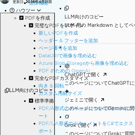
更新日:
2026年4月21日
追加機能
ハウツー
LLM向けのコピー
PDFを作成
LLM 用の Markdown とし
完璧なPDFをデザイン
新しいPDFを作成
ヘッダー & フッターを追加
ページ番号を追加
DataURIで画像を埋め込む
Azure Blob Storageから画像を埋め込む
PDF のための OpenAI
ChatGPTで開く
完全なPDFカスタマイズ
このページについてChatGPT
向き & 回転
LLM向けのコピー
カスタム用紙サイズ
ジェミニで開く
標準準拠
このページについてGeminiに
PDF/A形式のドキュメントをC#でエクスポ
ート
PDF/UA形式のドキュメントをC#でエクス
Grokで開く
ポート
このページについてGrokに質問