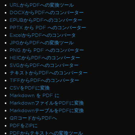
Azure Blob Storage
URLからPDFへの変換ツール
Blazorサーバー / WebAssembly (WASM)
DOCXからPDFへのコンバーター
デジタル署名
EPUBからPDFへのコンバーター
ヘッダー/フッターと改ページ
PPTX から PDF へのコンバーター
国際言語とCMJK
ExcelからPDFへのコンバータ
IronPDF と IIS
JPGからPDFへの変換ツール
Kerberos
PNG から PDF へのコンバーター
AWS Lambdaで文字フォントの破損
HEICからPDFへのコンバーター
メタデータの可視性
SVGからPDFへのコンバーター
ネットワークプリンタからの印刷
テキストからPDFへのコンバーター
MemoryStreamを使用して画像にラスター化
TIFFからPDFへのコンバーター
ビューを文字列にレンダリング
CSVをPDFに変換
System.Drawing.Commonの代替 (.NET 7 & 非
Markdown を PDF に
Windows)
MarkdownファイルをPDFに変換
テーブルヘッダー
MarkdownテーブルをPDFに変換
ReadyToRunコンパイルの使用
QRコードからPDFへ
IronPdf.Slim v2025.5.6 配置例外
PDFをZIPに
ClickOnceのバージョン非互換
PDFからテキストへの変換ツール