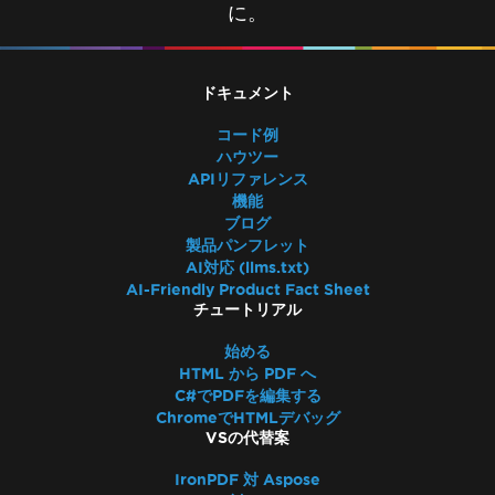
Amazon Linux 2023でxorg-x11-utilsにより
に。
Dockerビルドが失敗
Google Cloud Runデプロイメント
AWS Lambda Dockerでのlibnss3エラー
ドキュメント
AWS Lambda .NET 8 Chromiumバイナリ
コード例
Lambdaデプロイメントでの依存関係の欠如
ハウツー
ランタイムフォルダーサイズを削減する
APIリファレンス
DockerでのLinux ARM64
機能
Windows Server Core Container
ブログ
製品パンフレット
LambdaのCustomDeploymentDirectory
AI対応 (llms.txt)
一般的な質問
AI-Friendly Product Fact Sheet
Bootstrap / Flex / CSS
チュートリアル
Azureのプランとティア
始める
初期レンダリングが遅い
HTML から PDF へ
フォントカーニング
C#でPDFを編集する
Windows Server サポート
ChromeでHTMLデバッグ
VSの代替案
どのバージョンのIronPDFを使用すべきです
か？
IronPDF 対 Aspose