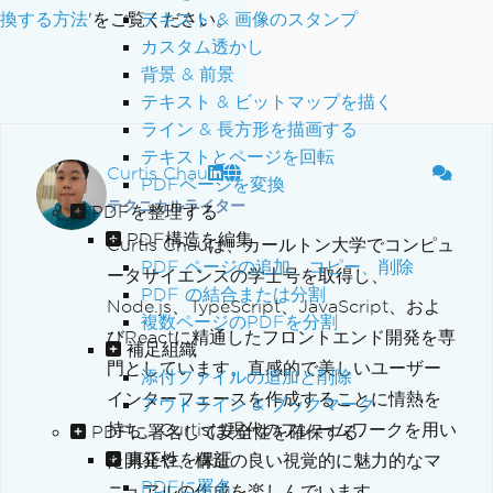
換する方法
'をご覧ください。
テキスト & 画像のスタンプ
カスタム透かし
背景 & 前景
テキスト & ビットマップを描く
ライン & 長方形を描画する
テキストとページを回転
Curtis Chau
PDFページを変換
テクニカルライター
PDFを整理する
PDF構造を編集
Curtis Chauは、カールトン大学でコンピュ
PDF ページの追加、コピー、削除
ータサイエンスの学士号を取得し、
PDF の結合または分割
Node.js、TypeScript、JavaScript、およ
複数ページのPDFを分割
びReactに精通したフロントエンド開発を専
補足組織
門としています。直感的で美しいユーザー
添付ファイルの追加と削除
インターフェースを作成することに情熱を
アウトライン & ブックマーク
持ち、Curtisは現代のフレームワークを用い
PDFに署名して安全性を確保する
真正性を保証
た開発や、構造の良い視覚的に魅力的なマ
PDFに署名
ニュアルの作成を楽しんでいます。