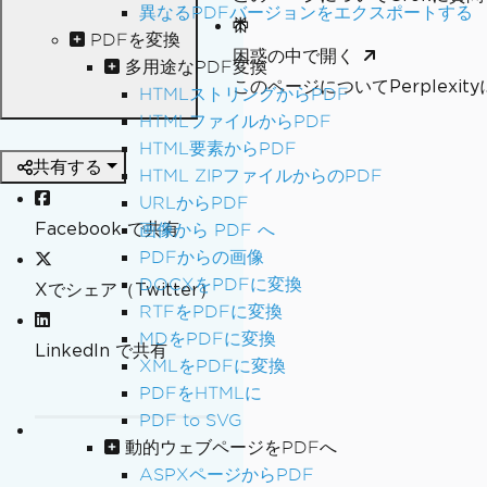
異なるPDFバージョンをエクスポートする
PDFを変換
困惑の中で開く
多用途なPDF変換
このページについてPerplexi
HTMLストリングからPDF
HTMLファイルからPDF
HTML要素からPDF
共有する
HTML ZIPファイルからのPDF
URLからPDF
Facebook で共有
画像から PDF へ
PDFからの画像
DOCXをPDFに変換
Xでシェア（Twitter）
RTFをPDFに変換
MDをPDFに変換
LinkedIn で共有
XMLをPDFに変換
PDFをHTMLに
PDF to SVG
動的ウェブページをPDFへ
ASPXページからPDF