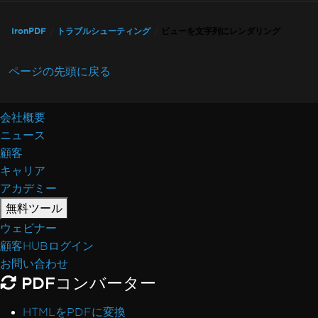
IronPdf.Native.UpdatedChrome
PDFがChromeのプリントプレビューと異なる
IronPDF
トラブルシューティング
ビューを文字列にレンダリング
バージョンアップ後のアセンブリミスマッチ
サイズ変更、延長、変換
ページの先頭に戻る
Iron製品バージョンの混合使用
WCAGとPDF/UA
CSS改ページ
会社概要
UpdatedChromeパフォーマンス
ニュース
ヘッダーとフッターのMaxHeight
顧客
HTMLレンダリングオーバーヘッド
キャリア
矩形の配置
アカデミー
DockerなしのAWS Lambda
無料ツール
デフォルトのプレースホルダー
ウェビナー
SixLaborsライセンス
顧客HUBログイン
Base64ヘッダーでサイズを削減
お問い合わせ
トラブルシューティングガイド
PDFコンバーター
IronPDFでのライセンスキーの適用
ピクセルパーフェクトHTMLフォーマット
HTMLをPDFに変換