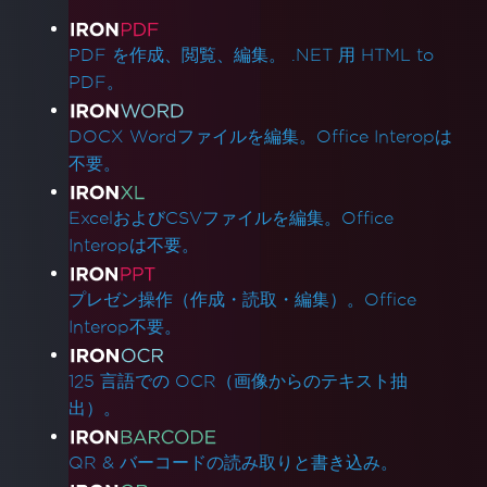
製品リンク
技術サポートへの連絡
IronPDFのエンジニアリングサポートリクエス
PDF を作成、閲覧、編集。 .NET 用 HTML to
トの方法
PDF。
IronPDFのベストサポートを得る
Quick IronPDF Troubleshooting
DOCX Wordファイルを編集。Office Interopは
デプロイメント
不要。
Visual Studio 用 Visual C++ 再配布可能パッケ
ージ
ExcelおよびCSVファイルを編集。Office
AWS Lambda / Amazon Linux 2
Interopは不要。
AWS Lambdaでのセグメンテーションフォルト
IronCefSubprocess
プレゼン操作（作成・読取・編集）。Office
ローカルマシンでAzure Functionsプロジェク
Interop不要。
トをデバッグ
Windows Nano Server / Servercoreでは.Net6
125 言語での OCR（画像からのテキスト抽
でSystem.Drawingはサポートされていません
出）。
IronPDFランタイムフォルダー
ソフトウェアプログラムインストーラーに
QR & バーコードの読み取りと書き込み。