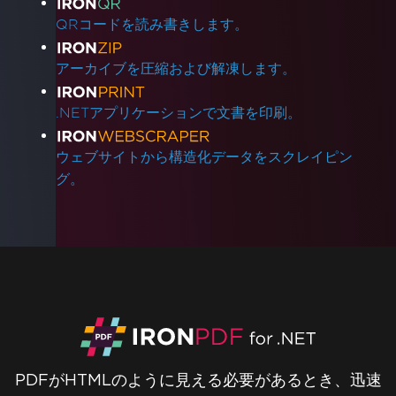
IronPDFを追加
Red Hat Enterprise Linux (RHEL)のサポート
QRコードを読み書きします。
Azure App Service Linux - Chromeレンダラ
ーがコールドスタートで失敗
アーカイブを圧縮および解凍します。
AzureコンテナでのgRPC接続エラーの修正
Azure関数をデプロイする際のAzureパイプライ
.NETアプリケーションで文書を印刷。
ンエラーを解決
WEBSITE_RUN_FROM_PACKAGEを使用し
ウェブサイトから構造化データをスクレイピン
たAzure Linux App Services
グ。
Azure Linux App Serviceのデプロイメントト
ラブルシューティング
Azure App Service (Debian 10 Buster) - パッ
ケージ依存関係の欠如
Debian 10 (Buster)でのIronPdfのデプロイメン
トトラブルシューティング
IronPDF Azure/Linux Ubuntu 24.04依存関係
問題 (.NET 9/.NET 10)
Debian 12でのlibjpeg8依存関係の欠如を解決
PDFがHTMLのように見える必要があるとき、迅速