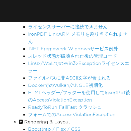
PDFをレンダリングする際のタイムアウト
AdaptiveRenderEngineの未処理ケース
Web.configでのライセンスキーの設定
ライセンスサーバーに接続できません
IronPDF LinxARM メモリを割り当てられませ
ん
.NET Framework Windowsサービス例外
スレッド状態が破壊された後の管理コード
Linux/WSLでのWin32Exceptionライセンスエ
ラー
ファイルパスに非ASCII文字が含まれる
DockerでのVulkan/ANGLE初期化
HTMLヘッダー/フッターを使用してInsertPdf後
のAccessViolationException
ReadyToRun FailFast クラッシュ
フォームでのAccessViolationException
Rendering & Layout
Bootstrap / Flex / CSS