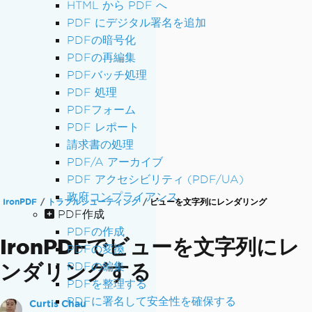
HTML から PDF へ
PDF にデジタル署名を追加
PDFの暗号化
PDFの再編集
PDFバッチ処理
PDF 処理
PDFフォーム
PDF レポート
請求書の処理
PDF/A アーカイブ
PDF アクセシビリティ (PDF/UA)
政府コンプライアンス
IronPDF
トラブルシューティング
ビューを文字列にレンダリング
PDF作成
PDFの作成
IronPDFでビューを文字列にレ
PDFの変換
ンダリングする
PDFの編集
PDFを整理する
PDFに署名して安全性を確保する
Curtis Chau