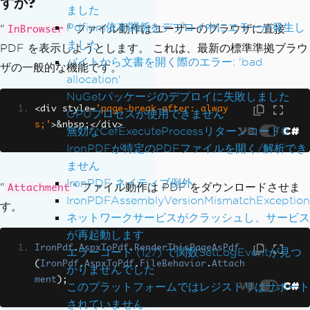
すか?
ました
Pdfium依存関係をデプロイ中にエラーが発生し
"
" ファイル動作はユーザーのブラウザに直接
InBrowser
ました
PDF を表示しようとします。 これは、最新の標準準拠ブラウ
バイトから文書を開く際のエラー: 'bad
ザの一般的な機能です。
allocation'
NuGetパッケージのデプロイに失敗しました
<
div style
=
'page-break-after: alway
GPUプロセスが使用できません
s;'
>&
nbsp
;</
div
>
VB
C#
無効なCefExecuteProcessリターンコード0
IronPDFが特定のPDFファイルを開く/解析でき
ません
IronPDF ネイティブ例外
"
" ファイル動作は PDF をダウンロードさせま
Attachment
IronPDFAssemblyVersionMismatchException
す。
ネットワークサービスがクラッシュし、サービス
が再起動します
IronPdf
.
AspxToPdf
.
RenderThisPageAsPdf
エラーコード (127) で関数SetLogEventが見つ
(
IronPdf
.
AspxToPdf
.
FileBehavior
.
Attach
かりませんでした
ment
);
VB
C#
このプラットフォームではレジストリはサポート
されていません