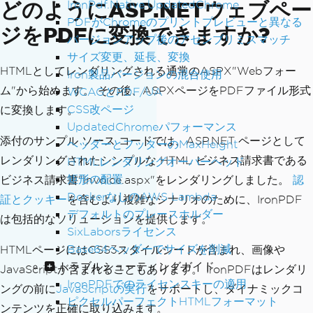
どのようにASP.NETウェブペー
IronPdf.Native.UpdatedChrome
PDFがChromeのプリントプレビューと異なる
ジをPDFに変換できますか?
バージョンアップ後のアセンブリミスマッチ
サイズ変更、延長、変換
HTMLとしてレンダリングされる通常のASPX"Webフォー
Iron製品バージョンの混合使用
ム"から始めます。 その後、ASPXページをPDFファイル形式
WCAGとPDF/UA
CSS改ページ
に変換します。
UpdatedChromeパフォーマンス
添付のサンプル ソース コードでは、ASP.NET ページとして
ヘッダーとフッターのMaxHeight
レンダリングされたシンプルな HTML ビジネス請求書である
HTMLレンダリングオーバーヘッド
矩形の配置
ビジネス請求書"Invoice.aspx"をレンダリングしました。
認
DockerなしのAWS Lambda
証とクッキー
を含むより複雑なシナリオのために、IronPDF
デフォルトのプレースホルダー
は包括的なソリューションを提供します。
SixLaborsライセンス
Base64ヘッダーでサイズを削減
HTMLページにはCSS3スタイルシートが含まれ、画像や
トラブルシューティングガイド
JavaScriptが含まれることもあります。 IronPDFはレンダリ
IronPDFでのライセンスキーの適用
ングの前に
JavaScriptの実行
をサポートし、ダイナミックコ
ピクセルパーフェクトHTMLフォーマット
ンテンツを正確に取り込みます。