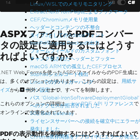
VB
C#
Linux/WSLでのメモリモニタリング
{
IronPdf
.
AspxToPdf
.
RenderTh
ExtractTextFromPageによるブックマーク
isPageAsPdf
(
IronPdf
.
AspxToPdf
.
FileBeha
CEF/Chromiumメモリ使用量
vior
.
InBrowser
);
ヘッダーとコンテンツの不整合
ASPXファイルをPDFコンバー
}
タイプ3としてのAdobeフォント
}
タの設定に適用するにはどうす
IronPdfEngine Dockerの出力
}
フォームフィールドのカスタムフォント
ればよいですか?
チャンク化されたヘッダーとフッター
macOS ARMでの孤立したCEFプロセス
.NET Web Formsを使ったASPXファイルからのPDF生成に
Sophosシェルコード検出
は、多くのオプションがあります。 これらの設定は、
用紙サ
Linuxでのデバッガーハング
例外メッセージ
イズ
から
マージン設定
まで、すべてを制御します。
パス 'Global-IronSoftwareDeploymentGlobal'
これらのオプションの詳細は、
IronPDF API リファレンス
で
へのアクセスが拒否されました
オンラインで文書化されています。
502 Bad Gateway
ライセンスサーバーへの接続を確立中にエラーが
発生しました
PDFの表示動作を制御するにはどうすればよいで
Chrome依存関係をデプロイ中にエラーが発生し