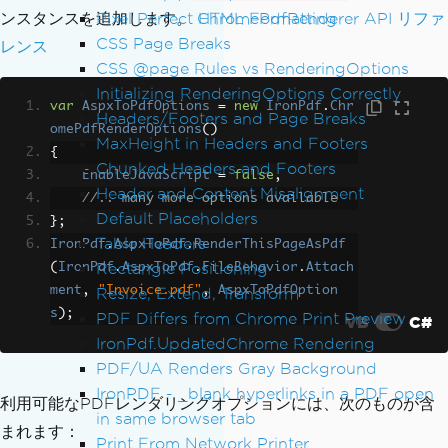
Pixel Perfect HTML Formatting
ンスタンスを追加します。
ChromePdfRenderer API リファ
CSS Page Breaks
レンス
CSS @page Rules vs RenderingOptions
Initializing RenderingOptions Correctly
var
AspxToPdfOptions
=
new
IronPdf
.
Chr
Headers/Footers and Page Breaks
omePdfRenderOptions
()
MaxHeight in Headers and Footers
{
Chunked Headers and Footers
EnableJavaScript
=
false
,
Header and Content Misalignment
//.. many more options available
Default Placeholders
};
Table Headers
IronPdf
.
AspxToPdf
.
RenderThisPageAsPdf
Rectangle Positioning
(
IronPdf
.
AspxToPdf
.
FileBehavior
.
Attach
ment
,
"Invoice.pdf"
,
AspxToPdfOption
Resize, Extend, Transform
s
);
PDF Differs from Chrome Print Preview
VB
C#
IronPdf.UpdatedChrome Rendering
PDF/UA Renders Gray Background
IronPDF - _blank hyperlinks in a PDF open
利用可能なPDFレンダリングオプションには、次のものが含
in same browser tab
まれます：
Print From Network Printer