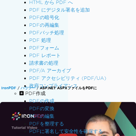
HTML から PDF へ
PDF にデジタル署名を追加
PDFの暗号化
PDFの再編集
PDFバッチ処理
PDF 処理
PDFフォーム
PDF レポート
請求書の処理
PDF/A アーカイブ
PDF アクセシビリティ (PDF/UA)
政府コンプライアンス
IronPDF
ハウツー
ASP.NET ASPXファイルをPDFに
PDF作成
PDFの作成
PDFの変換
PDFの編集
PDFを整理する
PDFに署名して安全性を確保する