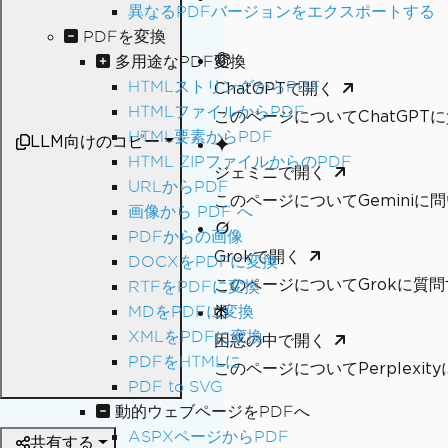
異なるPDFバージョンをエクスポートする
PDFを変換
多用途なPDF変換
HTMLストリングからPDF
ChatGPTで開く
HTMLファイルからPDF
このページについてChatGPT
HTML要素からPDF
LLM向けのコピー
HTML ZIPファイルからのPDF
ジェミニで開く
URLからPDF
このページについてGeminiに
画像から PDF へ
PDFからの画像
Grokで開く
DOCXをPDFに変換
このページについてGrokに質問
RTFをPDFに変換
MDをPDFに変換
XMLをPDFに変換
困惑の中で開く
PDFをHTMLに
このページについてPerplexi
PDF to SVG
動的ウェブページをPDFへ
ASPXページからPDF
共有する