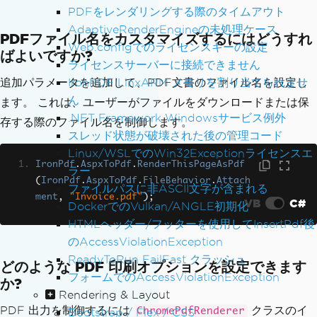
PDFをレンダリングする際のタイムアウト
AdaptiveRenderEngineの未処理ケース
PDFファイル名をカスタマイズするにはどうすれ
Web.configでのライセンスキーの設定
ばよいですか?
ライセンスサーバーに接続できません
IronPDF LinxARM メモリを割り当てられませ
追加パラメータを追加して、PDF文書のファイル名を設定し
ん
ます。 これは、ユーザーがファイルをダウンロードまたは保
.NET Framework Windowsサービス例外
存する際のファイル名を制御します。
スレッド状態が破壊された後の管理コード
Linux/WSLでのWin32Exceptionライセンスエ
IronPdf
.
AspxToPdf
.
RenderThisPageAsPdf
ラー
(
IronPdf
.
AspxToPdf
.
FileBehavior
.
Attach
ファイルパスに非ASCII文字が含まれる
ment
,
"Invoice.pdf"
);
VB
C#
DockerでのVulkan/ANGLE初期化
HTMLヘッダー/フッターを使用してInsertPdf後
のAccessViolationException
ReadyToRun FailFast クラッシュ
どのような PDF 印刷オプションを設定できます
フォームでのAccessViolationException
か?
Rendering & Layout
PDF 出力を制御するには
クラスのイ
ChromePdfRenderer
Bootstrap / Flex / CSS