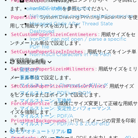
Exception Messages
PageRotation
IronPDF Native Exception
ます。
orientationの例
を参照してください。
Network service crashed, restarting service
: System.Drawing.Printing.PaperKind を使
PaperSize
Managed Code After Thread State
用して用紙サイズを出力します。
Destroyed
: 用紙サイズをセ
SetCustomPaperSizeinCentimeters
IronPDF can not open / parse a specific
ンチメートル単位で設定します。
PDF file
: 用紙サイズをインチ単
SetCustomPaperSizeInInches
Non-ASCII Characters in File Path
位で設定します。
製品更新情報
: 用紙サイズをミリ
SetCustomPaperSizeinMilimeters
変更ログ
重要事項
メートル単位で設定します。
マイルストーン：Chromeレンダリング
: 用紙サイズ
SetCustomPaperSizeinPixelsOrPoints
マイルストーン: PDFium DOM
をピクセルまたはポイントで設定します。
マイルストーン: 互換性
: 生成後にサイズ変更して正確な用紙サ
ForcePaperSize
マイルストーン: 安定性とパフォーマンス
イズを強制します。
マイルストーン: PDF/A
: HTML イメージの背景を印刷
PrintHtmlBackgrounds
マイルストーン: PDF/A-3 & ZUGFeRD
します。
ビデオチュートリアル
: グレースケール PDF を出力します。
グレ