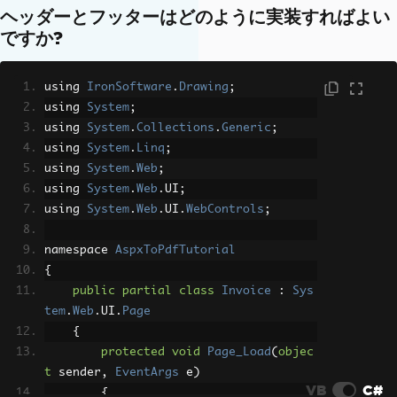
ヘッダーとフッターはどのように実装すればよい
ですか?
using 
IronSoftware
.
Drawing
;
using 
System
;
using 
System
.
Collections
.
Generic
;
using 
System
.
Linq
;
using 
System
.
Web
;
using 
System
.
Web
.
UI
;
using 
System
.
Web
.
UI
.
WebControls
;
namespace 
AspxToPdfTutorial
{
public
partial
class
Invoice
:
Sys
tem
.
Web
.
UI
.
Page
{
protected
void
Page_Load
(
objec
t
 sender
,
EventArgs
 e
)
VB
C#
{