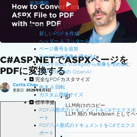
追加機能
ハウツー
PDFを作成
完璧なPDFをデザイン
新しいPDFを作成
ヘッダー & フッターを追加
ページ番号を追加
DataURIで画像を埋め込む
C#ASP.NETでASPXページを
Azure Blob Storageから画像を埋め込む
PDFに変換する
PDF のための OpenAI
完全なPDFカスタマイズ
Curtis Chau
向き & 回転
更新日:
2026年6月3日
カスタム用紙サイズ
標準準拠
LLM向けのコピー
PDF/A形式のドキュメントをC#でエクスポ
LLM 用の Markdown とし
ート
PDF/UA形式のドキュメントをC#でエクス
ポート