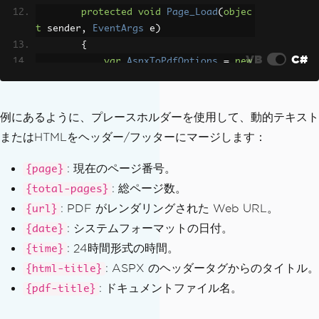
RightText
=
"Page 
protected
void
Page_Load
(
objec
{page} of {total-pages}"
,
t
 sender
,
EventArgs
 e
)
Font
=
IronSoftwar
{
e
.
Drawing
.
FontTypes
.
Arial
,
VB
C#
var
AspxToPdfOptions
=
new
FontSize
=
12
,
IronPdf
.
ChromePdfRenderOptions
()
},
{
};
MarginTop
=
50
,
// mak
例にあるように、プレースホルダーを使用して、動的テキスト
IronPdf
.
AspxToPdf
.
RenderTh
e sufficiant space for an HTML header
またはHTMLをヘッダー/フッターにマージします：
isPageAsPdf
(
IronPdf
.
AspxToPdf
.
FileBeha
HtmlHeader
=
new
IronP
vior
.
Attachment
,
"Invoice.pdf"
,
AspxTo
df
.
HtmlHeaderFooter
()
: 現在のページ番号。
{page}
PdfOptions
);
{
}
: 総ページ数。
{total-pages}
HtmlFragment
=
"<d
}
: PDF がレンダリングされた Web URL。
{url}
iv style='text-align:right'><em style
}
='color:pink'>page {page} of {total-pa
: システムフォーマットの日付。
{date}
ges}</em></div>"
: 24時間形式の時間。
{time}
}
: ASPX のヘッダータグからのタイトル。
{html-title}
};
: ドキュメントファイル名。
{pdf-title}
IronPdf
.
AspxToPdf
.
RenderTh
isPageAsPdf
(
IronPdf
.
AspxToPdf
.
FileBeha