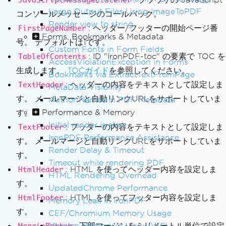
JavaScriptMessageListener
Large Output Files Using ImageToPDF
コンソールメッセージのコールバック。
Render view to string
: ヘッダー/フッターの開始ページ番
FirstPageNumber
Forms, Bookmarks & Metadata
号。 デフォルトは1です。
Custom Fonts in Form Fields
: ID "IronPDF-toc" の要素で TOC を
TableOfContents
AccessViolationException in Forms
生成します。
TOCガイド
を参照してください。
Bookmarks via ExtractTextFromPage
: ヘッダーの内容をテキストとして設定しま
TextHeader
MetaData Visibility
す。 メールマージと自動リンクURLをサポートしていま
Author Names in PDF Metadata
Performance & Memory
す。
Initial render is slow
: フッターの内容をテキストとして設定しま
TextFooter
IronPDF Performance Assistance
す。 メールマージと自動リンクURLをサポートしていま
Render Delay & Timeout
す。
Timeout while rendering PDF
: HTML を使ってヘッダー内容を設定しま
HtmlHeader
HTML Rendering Overhead
す。
UpdatedChrome Performance
: HTML を使ってフッター内容を設定しま
HtmlFooter
Memory Leak in IronPDF
す。
CEF/Chromium Memory Usage
Monitor Memory in Linux/WSL
: 下部マージンをミリメートル単位で設定