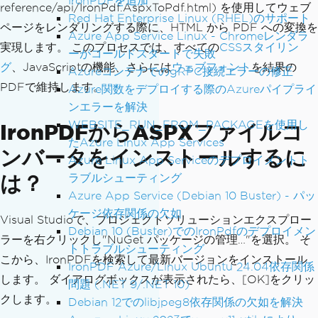
IronPDFを追加
reference/api/IronPdf.AspxToPdf.html) を使用してウェブ
Red Hat Enterprise Linux (RHEL)のサポート
ページをレンダリングする際に、HTML から PDF への変換を
Azure App Service Linux - Chromeレンダラ
実現します。 このプロセスでは、すべての
CSSスタイリン
ーがコールドスタートで失敗
グ
、JavaScriptの機能、さらには
ウェブフォント
を結果の
AzureコンテナでのgRPC接続エラーの修正
PDFで維持します。
Azure関数をデプロイする際のAzureパイプライ
ンエラーを解決
WEBSITE_RUN_FROM_PACKAGEを使用し
IronPDFからASPXファイルコ
たAzure Linux App Services
ンバータをインストールするに
Azure Linux App Serviceのデプロイメントト
は？
ラブルシューティング
Azure App Service (Debian 10 Buster) - パッ
ケージ依存関係の欠如
Visual Studioで、プロジェクトソリューションエクスプロー
Debian 10 (Buster)でのIronPdfのデプロイメン
ラーを右クリックし"NuGet パッケージの管理…"を選択。 そ
トトラブルシューティング
こから、IronPDFを検索して最新バージョンをインストール
IronPDF Azure/Linux Ubuntu 24.04依存関係
します。 ダイアログボックスが表示されたら、[OK]をクリッ
問題 (.NET 9/.NET 10)
クします。
Debian 12でのlibjpeg8依存関係の欠如を解決