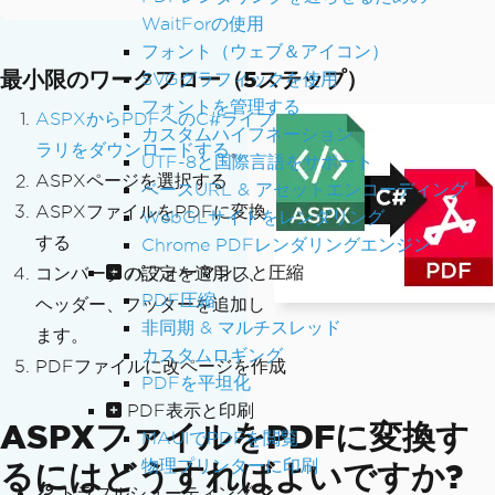
WaitForの使用
フォント（ウェブ＆アイコン）
最小限のワークフロー（5ステップ）
SVGグラフィックを使用
フォントを管理する
ASPXからPDFへのC#ライブ
カスタムハイフネーション
ラリをダウンロードする
。
UTF-8と国際言語をサポート
ASPXページを選択する
ベースURL & アセットエンコーディング
ASPXファイルをPDFに変換
WebGLサイトをレンダリング
する
Chrome PDFレンダリングエンジン
パフォーマンスと圧縮
コンバータの設定を適用し、
PDF圧縮
ヘッダー、フッターを追加し
非同期 & マルチスレッド
ます。
カスタムロギング
PDFファイルに改ページを作成
PDFを平坦化
PDF表示と印刷
ASPXファイルをPDFに変換す
MAUIでPDFを閲覧
物理プリンターに印刷
るにはどうすればよいですか?
トラブルシューティング