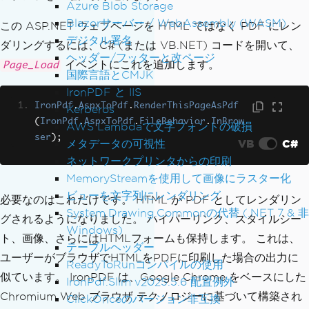
Azure Blob Storage
Blazorサーバー / WebAssembly (WASM)
この ASP.NET ウェブページを HTML ではなく PDF にレン
デジタル署名
ダリングするには、C# (または VB.NET) コードを開いて、
ヘッダー/フッターと改ページ
イベントにこれを追加します。
Page_Load
国際言語とCMJK
IronPDF と IIS
IronPdf
.
AspxToPdf
.
RenderThisPageAsPdf
Kerberos
(
IronPdf
.
AspxToPdf
.
FileBehavior
.
InBrow
AWS Lambdaで文字フォントの破損
ser
);
VB
C#
メタデータの可視性
ネットワークプリンタからの印刷
MemoryStreamを使用して画像にラスター化
ビューを文字列にレンダリング
必要なのはこれだけです。 HTML が PDF としてレンダリン
System.Drawing.Commonの代替 (.NET 7 & 非
グされるようになりました。 ハイパーリンク、スタイルシー
Windows)
ト、画像、さらにはHTMLフォームも保持します。 これは、
テーブルヘッダー
ユーザーがブラウザでHTMLをPDFに印刷した場合の出力に
ReadyToRunコンパイルの使用
似ています。 IronPDF は、Google Chrome をベースにした
IronPdf.Slim v2025.5.6 配置例外
Chromium Web ブラウザ テクノロジーに基づいて構築され
ClickOnceのバージョン非互換