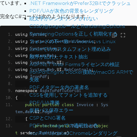
ています。
.NET FrameworkがPrefer32Bitでクラッシュ
PDF/UAが灰色の背景をレンダリング
完全なC#コードは次のようになります：
絵文字がレンダリングされない
CSSの@pageルールとRenderingOptions
RenderingOptionsを正しく初期化する
using 
System
;
フォントの不一致: Windows vs Linux
using 
System
.
Collections
.
Generic
;
Linuxでのカスタムフォント埋め込み
using 
System
.
Linq
;
using 
System
.
Web
;
順序が乱れたテキスト抽出
using 
System
.
Web
.
UI
;
ASP.NET Web Formsライセンスの検証
using 
System
.
Web
.
UI
.
WebControls
;
IronPdfEngine Docker接続がmacOS ARMで
using 
IronPdf
;
失敗
PDFメタデータ内の著者名
namespace 
AspxToPdfTutorial
CSSを使用してフォントを追加する
{
PDF/UA準拠
public
partial
class
Invoice
:
Sys
仮想パス保存エラー
tem
.
Web
.
UI
.
Page
CSPとCNG署名
{
PDF-to-Imageでの透明性と色
protected
void
Page_Load
(
objec
IronPdf.UpdatedChromeレンダリング
t
 sender
,
EventArgs
 e
)