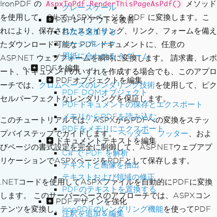
IronPDF の
メソッド
AspxToPdf.RenderThisPageAsPdf()
グレースケール
を使用して、C# で ASPX ページを PDF に変換します。こ
PDFレイアウトを改善
れにより、保存されたスタイリング、リンク、フォームを備え
目次を追加する
ページブレーク
たダウンロード可能な PDF ドキュメントに、任意の
用紙に合わせる & ズーム
ASP.NET ウェブフォームを瞬時に変換します。 請求書、レポ
PDFを編集
ート、ドキュメントのいずれを作成する場合でも、このアプロ
PDFオブジェクトを編集
ーチでは、
クロムベースのレンダリング技術
を使用して、ピク
PDF DOMオブジェクト
セルパーフェクトなレンダリングを保証します。
PDFドキュメントの保存とエクスポート
メモリからPDFを読み込む
このチュートリアルでは、ASPXからPDFへの変換をステッ
PDFをメモリにエクスポート
プバイステップでガイドします。
ヘッダー、フッター
、およ
ドキュメントテキストを編集
びページの書式設定を完全に制御して、ASP.NETウェブアプ
C# で PDF を解析
リケーションでASPXページをPDFとして保存します。
テキストと画像を抽出
テキストおよび領域の修正
.NETコードを使用してASPXファイルを自動的にPDFに変換
PDFのテキストを置換する
します。 このサーバーベースのアプローチでは、ASPXコン
PDFデザインを強化
テンツを変換し、
IronPDFのレンダリング機能
を使ってPDF
注釈を追加＆編集