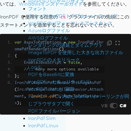
IronPDFパッケージサイズ
いては、
Windowsインストールガイド
を参照してください。
フォント
クイックIronPDFトラブルシューティング
IronPDF を使用する任意の
クラスファイルの先頭にこの
cs
IronPDFのパフォーマンスアシスタンス
ステートメントを追加することを忘れないでください。
Azureログファイル
AWSログファイル
var
AspxToPdfOptions
=
new
IronPdf
.
Chr
レンダリングの遅延とタイムアウト
omePdfRenderOptions
()
ImageToPDFを使用した大きな出力ファイル
{
IronPDFのメモリリーク
EnableJavaScript
=
false
,
Log4j
//.. many more options available
PDFをBase64に変換
};
IronPDF - セキュリティCVE
IronPdf
.
AspxToPdf
.
RenderThisPageAsPdf
IronPDF 'using' 宣言
(
IronPdf
.
AspxToPdf
.
FileBehavior
.
Attach
IronPDF - PDF内の_blankハイパーリンクが同
ment
,
"Invoice.pdf"
,
AspxToPdfOption
じブラウザタブで開く
s
);
VB
C#
PDFファイルバージョン
IronPdf.Slim
IronPdf.Linux