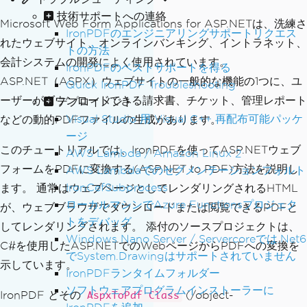
技術サポートへの連絡
Microsoft Web Form Applications for ASP.NETは、洗練さ
IronPDFのエンジニアリングサポートリクエス
れたウェブサイト、オンラインバンキング、イントラネット、
トの方法
会計システムの開発によく使用されています。
IronPDFのベストサポートを得る
ASP.NET（ASPX）ウェブサイトの一般的な機能の1つに、ユ
Quick IronPDF Troubleshooting
ーザーがダウンロードできる請求書、チケット、管理レポート
デプロイメント
Visual Studio 用 Visual C++ 再配布可能パッケ
などの動的PDFファイルの生成があります。
ージ
このチュートリアルでは、IronPDFを使ってASP.NETウェブ
AWS Lambda / Amazon Linux 2
フォームをPDFに変換する(ASP.NET to PDF)方法を説明し
AWS Lambdaでのセグメンテーションフォルト
IronCefSubprocess
ます。 通常はウェブページとしてレンダリングされるHTML
ローカルマシンでAzure Functionsプロジェク
が、ウェブブラウザでダウンロードまたは閲覧できるPDFと
トをデバッグ
してレンダリングされます。 添付のソースプロジェクトは、
Windows Nano Server / Servercoreでは.Net6
C#を使用したASP.NETでのWebページからPDFへの変換を
でSystem.Drawingはサポートされていません
示しています。
IronPDFランタイムフォルダー
ソフトウェアプログラムインストーラーに
IronPDF とその
(/object-
AspxToPdf Class