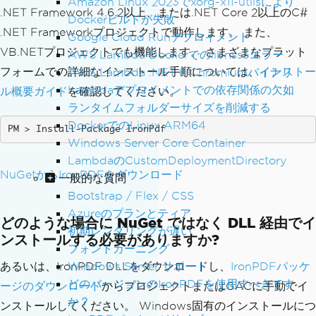
Amazon Linux 2023でxorg-x11-utilsにより
.NET Framework 4.6.2以上、または.NET Core 2以上のC#
Dockerビルドが失敗
.NET Frameworkプロジェクトで動作します。 また、
Google Cloud Runデプロイメント
VB.NETプロジェクトでも機能します。 さまざまなプラット
AWS Lambda Dockerでのlibnss3エラー
フォームでの詳細なインストール手順については、
インストー
AWS Lambda .NET 8 Chromiumバイナリ
Lambdaデプロイメントでの依存関係の欠如
ル概要ガイド
を確認してください。
ランタイムフォルダーサイズを削減する
DockerでのLinux ARM64
Install-Package IronPdf
Windows Server Core Container
LambdaのCustomDeploymentDirectory
NuGetからIronPDFをダウンロード
一般的な質問
Bootstrap / Flex / CSS
Azureのプランとティア
どのような場合に NuGet ではなく DLL 経由でイ
初期レンダリングが遅い
ンストールする必要がありますか?
フォントカーニング
Windows Server サポート
あるいは、IronPDF DLLをダウンロードし、
IronPDFパッケ
どのバージョンのIronPDFを使用すべきです
ージのダウンロード
からプロジェクトまたはGACに手動でイ
か？
ンストールしてください。 Windows固有のインストールにつ