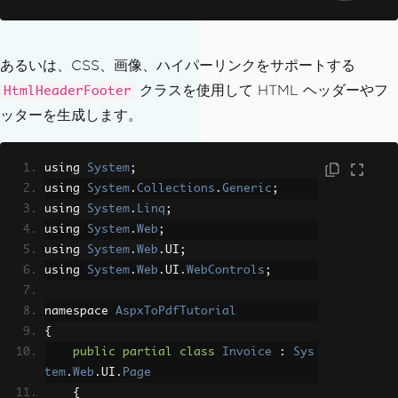
var
AspxToPdfOptions
=
new
IronPdf
.
ChromePdfRenderOptions
()
{
あるいは、CSS、画像、ハイパーリンクをサポートする
TextHeader
=
new
IronP
クラスを使用して HTML ヘッダーやフ
HtmlHeaderFooter
df
.
TextHeaderFooter
()
ッターを生成します。
{
CenterText
=
"Invo
ice"
,
using 
System
;
DrawDividerLine
=
using 
System
.
Collections
.
Generic
;
false
,
using 
System
.
Linq
;
Font
=
FontTypes
.
A
using 
System
.
Web
;
rial
,
using 
System
.
Web
.
UI
;
FontSize
=
12
using 
System
.
Web
.
UI
.
WebControls
;
},
TextFooter
=
new
IronP
namespace 
AspxToPdfTutorial
df
.
TextHeaderFooter
()
{
{
public
partial
class
Invoice
:
Sys
LeftText
=
"{date} 
tem
.
Web
.
UI
.
Page
- {time}"
,
{