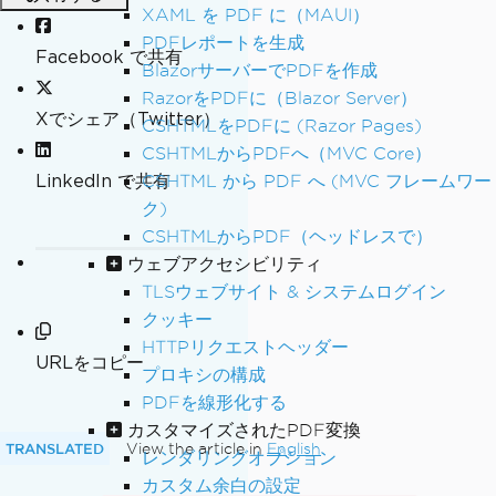
XAML を PDF に（MAUI）
PDFレポートを生成
Facebook で共有
BlazorサーバーでPDFを作成
RazorをPDFに（Blazor Server）
Xでシェア（Twitter）
CSHTMLをPDFに (Razor Pages)
CSHTMLからPDFへ（MVC Core）
LinkedIn で共有
CSHTML から PDF へ (MVC フレームワー
ク)
CSHTMLからPDF（ヘッドレスで）
ウェブアクセシビリティ
TLSウェブサイト & システムログイン
クッキー
HTTPリクエストヘッダー
URLをコピー
プロキシの構成
PDFを線形化する
カスタマイズされたPDF変換
TRANSLATED
View the article in
English
レンダリングオプション
カスタム余白の設定