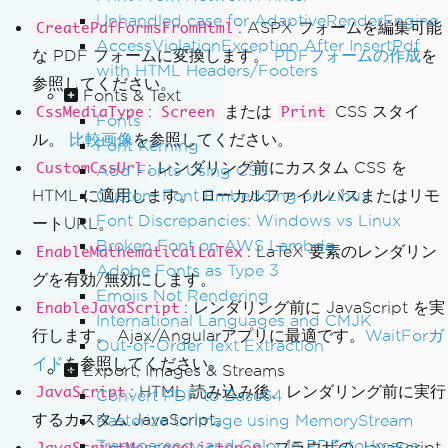
Unhandled case for AdaptiveRenderEngine
: ASPX フォームを編集可能
CreatePdfFormsFromHtml
AccessViolationException After InsertPdf
な PDF フォームに変換します。
PDFフォームの作成
を
with HTML Headers/Footers
参照してください。
Fonts & Text
:
または
CSS スタイ
CssMediaType
Screen
Print
Fonts
ル。
比較画像
を参照してください。
Font Kerning
: レンダリング前にカスタム CSS を
CustomCssUrl
Add Fonts Using CSS
Custom Font Embedding on Linux
HTML に適用します。 ローカルファイルパスまたはリモ
Font Discrepancies: Windows vs Linux
ートURL。
Broken Font on AWS Lambda
: LaTeX 要素のレンダリン
EnableMathematicalLaTex
Adobe Fonts as Type 3
グを有効/無効にします。
Emojis Not Rendering
: レンダリング前に JavaScript を実
EnableJavaScript
International Languages and CMJK
行します。 Ajax/Angularアプリに最適です。
WaitForガ
Out-of-Order Text Extraction
イド
を参照してください。
Export, Images & Streams
: HTML 読み込み後、レンダリング前に実行
JavaScript
Convert PDF to Base64
するカスタム JavaScript。
Rasterize to Image using MemoryStream
Transparency and Color in PDF-to-Image
: ブラウザの JavaScript