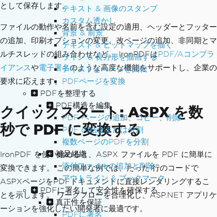
として保存します。
テキスト & 画像のスタンプ
カスタム透かし
ファイルの動作や名前を含む設定の適用、ヘッダーとフッター
背景 & 前景
の追加、印刷オプションの変更、改ページの追加、非同期とマ
テキスト & ビットマップを描く
ルチスレッドの組み合わせなど。 IronPDFは
PDF/Aコンプラ
ライン & 長方形を描画する
イアンス
や
電子署名
のような高度な機能をサポートし、企業の
テキストとページを回転
PDFページを変換
要求に応えます。
PDFを整理する
PDF構造を編集
クイックスタート: ASPX を数
PDF ページの追加、コピー、削除
秒で PDF に変換する
PDF の結合または分割
複数ページのPDFを分割
補足組織
IronPDF を使い始めると、ASPX ファイルを PDF に簡単に
添付ファイルの追加と削除
変換できます。 この簡単な例では、たった1行のコードで
アウトライン & ブックマーク
ASPXページをPDFドキュメントに直接レンダリングするこ
PDFに署名して安全性を確保する
とを示します。 ワークフローを合理化し、ASP.NET アプリケ
真正性を保証
ーションを強化したい開発者に最適です。
PDFに署名