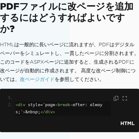
vior
.
Attachment
,
"MyDocument.pdf"
,
Asp
PDFファイルに改ページを追加
xToPdfOptions
);
するにはどうすればよいです
}
}
か?
}
HTMLは一般的に長いページに流れますが、PDFはデジタル
ペーパーをシミュレートし、一貫したページに分割されます。
このコードをASPXページに追加すると、生成されるPDFに
改ページが自動的に作成されます。 高度な改ページ制御につ
いては、
改ページガイド
を参照してください。
<div
style
=
'
page
-
break
-
after
:
 alway
s
;
'
>
&nbsp;
</div>
HTML