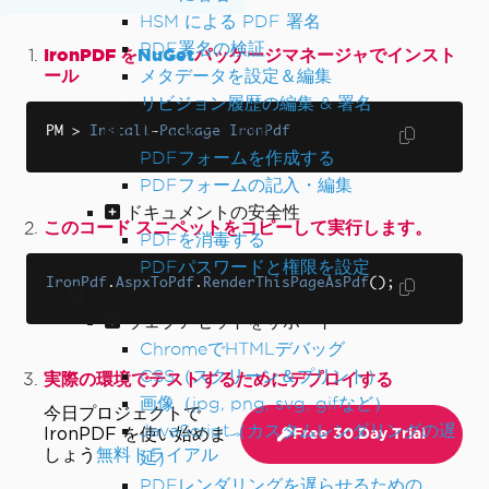
HSM による PDF 署名
PDF署名の検証
IronPDF を
NuGet
パッケージマネージャでインスト
ール
メタデータを設定＆編集
リビジョン履歴の編集 & 署名
PDFフォーム管理
PM 
>
Install
-
Package
IronPdf
PDFフォームを作成する
PDFフォームの記入・編集
ドキュメントの安全性
このコード スニペットをコピーして実行します。
PDFを消毒する
PDFパスワードと権限を設定
IronPdf
.
AspxToPdf
.
RenderThisPageAsPdf
();
その他
ウェブアセットをサポート
ChromeでHTMLデバッグ
CSS（スクリーン＆プリント）
実際の環境でテストするためにデプロイする
画像（jpg, png, svg, gifなど）
今日プロジェクトで
JavaScript（カスタムレンダリングの遅
IronPDF を使い始めま
Free 30 Day Trial
しょう
無料トライアル
延）
PDFレンダリングを遅らせるための