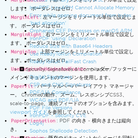
MarginBottom
IronPDF LinxARM Cannot Allocate Memory
します。 ボーダレスはゼロ。
Error while opening document from bytes:
: 左マージンをミリメートル単位で設定しま
MarginLeft
'bad allocation'
す。 ボーダレスはゼロ。
Orphaned CEF Processes on macOS ARM
: 右マージンをミリメートル単位で設定し
MarginRight
IronPDF 'using' Declaration
ます。 ボーダレスはゼロ。
Reduce Size with Base64 Headers
: 上部マージンをミリメートル単位で設定し
MarginTop
Use ReadyToRun Compilation
ます。 ボーダレスはゼロ。
ReadyToRun FailFast Crash
: ヘッダー/フッターに
Security, Signatures & Compliance
UseMarginsOnHeaderAndFooter
Digital Signatures
メインドキュメントのマージンを使用します。
CSP and CNG Signatures
: バーチャルペーパー レイアウト マネージャ
PaperFit
PDF/UA Compliance
ー。 Chromeの動作、ズーム、レスポンシブCSS3、
WCAG and PDF/UA
scale-to-page、連続フィードのオプションを含みます。
PDF File Versions
viewport ガイド
を参照してください。
IronPDF - Security CVE
: PDF の向き - 横向きまたは縦向
PaperOrientation
Log4j
き。
Sophos Shellcode Detection
: 既存のドキュメントからページを回転し