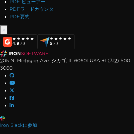
PDF ビューアー
ました
PDFワードカウンタ
Pdfium依存関係をデプロイ中にエラーが発生し
PDF要約
ました
バイトから文書を開く際のエラー: 'bad
allocation'
★★★★★
★★★★★
★★★★★
★★★★★
NuGetパッケージのデプロイに失敗しました
4.9
5
/ 5
/ 5
GPUプロセスが使用できません
無効なCefExecuteProcessリターンコード0
205 N. Michigan Ave. シカゴ, IL 60601 USA +1 (312) 500-
IronPDFが特定のPDFファイルを開く/解析でき
3060
ません
IronPDF ネイティブ例外
IronPDFAssemblyVersionMismatchException
ネットワークサービスがクラッシュし、サービス
が再起動します
エラーコード (127) で関数SetLogEventが見つ
かりませんでした
このプラットフォームではレジストリはサポート
Iron Slackに参加
されていません