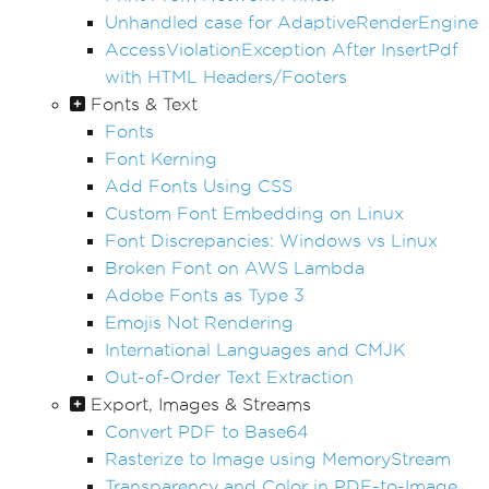
Unhandled case for AdaptiveRenderEngine
AccessViolationException After InsertPdf
with HTML Headers/Footers
Fonts & Text
Fonts
Font Kerning
Add Fonts Using CSS
Custom Font Embedding on Linux
Font Discrepancies: Windows vs Linux
Broken Font on AWS Lambda
Adobe Fonts as Type 3
Emojis Not Rendering
International Languages and CMJK
Out-of-Order Text Extraction
Export, Images & Streams
Convert PDF to Base64
Rasterize to Image using MemoryStream
Transparency and Color in PDF-to-Image