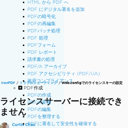
HTML から PDF へ
PDF にデジタル署名を追加
PDFの暗号化
PDFの再編集
PDFバッチ処理
PDF 処理
PDFフォーム
PDF レポート
請求書の処理
PDF/A アーカイブ
PDF アクセシビリティ (PDF/UA)
政府コンプライアンス
IronPDF
トラブルシューティング
Web.configでのライセンスキーの設定
PDF作成
PDFの作成
ライセンスサーバーに接続でき
PDFの変換
ません
PDFの編集
PDFを整理する
PDFに署名して安全性を確保する
Curtis Chau