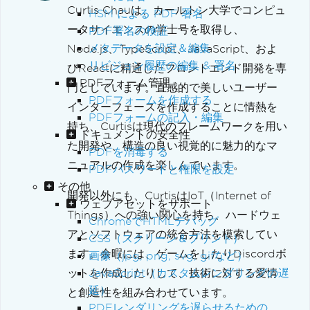
Curtis Chauは、カールトン大学でコンピュ
HSM による PDF 署名
ータサイエンスの学士号を取得し、
PDF署名の検証
メタデータを設定＆編集
Node.js、TypeScript、JavaScript、およ
リビジョン履歴の編集 & 署名
びReactに精通したフロントエンド開発を専
PDFフォーム管理
門としています。直感的で美しいユーザー
PDFフォームを作成する
インターフェースを作成することに情熱を
PDFフォームの記入・編集
持ち、Curtisは現代のフレームワークを用い
ドキュメントの安全性
た開発や、構造の良い視覚的に魅力的なマ
PDFを消毒する
ニュアルの作成を楽しんでいます。
PDFパスワードと権限を設定
その他
開発以外にも、CurtisはIoT（Internet of
ウェブアセットをサポート
Things）への強い関心を持ち、ハードウェ
ChromeでHTMLデバッグ
アとソフトウェアの統合方法を模索してい
CSS（スクリーン＆プリント）
ます。余暇には、ゲームをしたりDiscordボ
画像（jpg, png, svg, gifなど）
ットを作成したりして、技術に対する愛情
JavaScript（カスタムレンダリングの遅
延）
と創造性を組み合わせています。
PDFレンダリングを遅らせるための