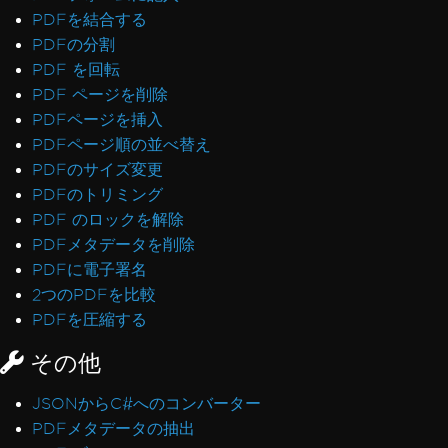
Linux/WSLでのメモリモニタリング
PDFを結合する
ExtractTextFromPageによるブックマーク
PDFの分割
CEF/Chromiumメモリ使用量
PDF を回転
ヘッダーとコンテンツの不整合
PDF ページを削除
タイプ3としてのAdobeフォント
PDFページを挿入
IronPdfEngine Dockerの出力
PDFページ順の並べ替え
フォームフィールドのカスタムフォント
PDFのサイズ変更
チャンク化されたヘッダーとフッター
PDFのトリミング
macOS ARMでの孤立したCEFプロセス
PDF のロックを解除
Sophosシェルコード検出
PDFメタデータを削除
Linuxでのデバッガーハング
PDFに電子署名
例外メッセージ
2つのPDFを比較
パス 'Global-IronSoftwareDeploymentGlobal'
PDFを圧縮する
へのアクセスが拒否されました
その他
502 Bad Gateway
ライセンスサーバーへの接続を確立中にエラーが
JSONからC#へのコンバーター
発生しました
PDFメタデータの抽出
Chrome依存関係をデプロイ中にエラーが発生し