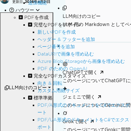
更新日:
2026年4月21日
追加機能
ハウツー
LLM向けのコピー
PDFを作成
LLM 用の Markdown とし
完璧なPDFをデザイン
新しいPDFを作成
ヘッダー & フッターを追加
ページ番号を追加
DataURIで画像を埋め込む
Azure Blob Storageから画像を埋め込む
PDF のための OpenAI
ChatGPTで開く
完全なPDFカスタマイズ
このページについてChatGPT
向き & 回転
LLM向けのコピー
カスタム用紙サイズ
ジェミニで開く
標準準拠
このページについてGeminiに
PDF/A形式のドキュメントをC#でエクスポ
ート
PDF/UA形式のドキュメントをC#でエクス
Grokで開く
ポート
このページについてGrokに質問