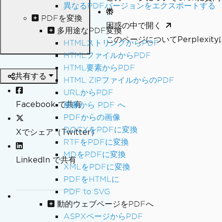
異なるPDFバージョンをエクスポートする
PDFを変換
困惑の中で開く
多用途なPDF変換
このページについてPerplexi
HTMLストリングからPDF
HTMLファイルからPDF
HTML要素からPDF
共有する
HTML ZIPファイルからのPDF
URLからPDF
Facebook で共有
画像から PDF へ
PDFからの画像
DOCXをPDFに変換
Xでシェア（Twitter）
RTFをPDFに変換
MDをPDFに変換
LinkedIn で共有
XMLをPDFに変換
PDFをHTMLに
PDF to SVG
動的ウェブページをPDFへ
ASPXページからPDF