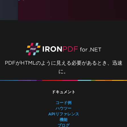
Amazon Linux 2023でxorg-x11-utilsにより
Dockerビルドが失敗
Google Cloud Runデプロイメント
AWS Lambda Dockerでのlibnss3エラー
AWS Lambda .NET 8 Chromiumバイナリ
Lambdaデプロイメントでの依存関係の欠如
ランタイムフォルダーサイズを削減する
DockerでのLinux ARM64
Windows Server Core Container
PDFがHTMLのように見える必要があるとき、迅速
LambdaのCustomDeploymentDirectory
に。
一般的な質問
Bootstrap / Flex / CSS
Azureのプランとティア
ドキュメント
初期レンダリングが遅い
フォントカーニング
コード例
Windows Server サポート
ハウツー
どのバージョンのIronPDFを使用すべきです
APIリファレンス
機能
か？
ブログ