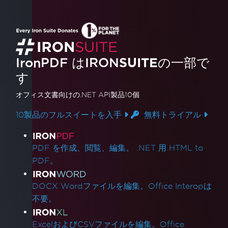
技術サポートへの連絡
IronPDFのエンジニアリングサポートリクエス
トの方法
IronPDFのベストサポートを得る
IronPDF はIRON
SUITE
の一部で
Quick IronPDF Troubleshooting
す
デプロイメント
Visual Studio 用 Visual C++ 再配布可能パッケ
オフィス文書
向けの.NET API製品10個
ージ
AWS Lambda / Amazon Linux 2
10製品のフルスイートを入手
無料トライアル
AWS Lambdaでのセグメンテーションフォルト
製品リンク
IronCefSubprocess
PDF を作成、閲覧、編集。 .NET 用 HTML to
ローカルマシンでAzure Functionsプロジェク
PDF。
トをデバッグ
Windows Nano Server / Servercoreでは.Net6
DOCX Wordファイルを編集。Office Interopは
でSystem.Drawingはサポートされていません
不要。
IronPDFランタイムフォルダー
ソフトウェアプログラムインストーラーに
ExcelおよびCSVファイルを編集。Office