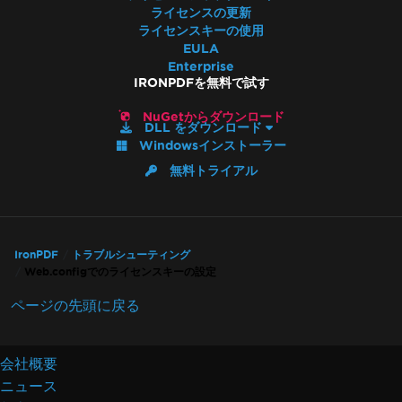
IronPdf.Native.UpdatedChrome
ライセンスの更新
PDFがChromeのプリントプレビューと異なる
ライセンスキーの使用
EULA
バージョンアップ後のアセンブリミスマッチ
Enterprise
サイズ変更、延長、変換
IRONPDFを無料で試す
Iron製品バージョンの混合使用
WCAGとPDF/UA
NuGetからダウンロード
DLL をダウンロード
CSS改ページ
Windowsインストーラー
UpdatedChromeパフォーマンス
無料トライアル
ヘッダーとフッターのMaxHeight
HTMLレンダリングオーバーヘッド
矩形の配置
DockerなしのAWS Lambda
IronPDF
トラブルシューティング
Web.configでのライセンスキーの設定
デフォルトのプレースホルダー
SixLaborsライセンス
ページの先頭に戻る
Base64ヘッダーでサイズを削減
トラブルシューティングガイド
会社概要
IronPDFでのライセンスキーの適用
ニュース
ピクセルパーフェクトHTMLフォーマット