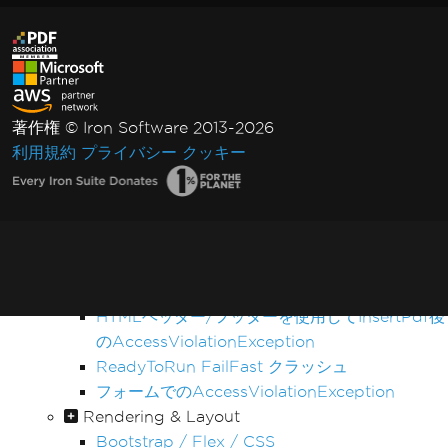
PDFをレンダリングする際のタイムアウト
AdaptiveRenderEngineの未処理ケース
Web.configでのライセンスキーの設定
ライセンスサーバーに接続できません
IronPDF LinxARM メモリを割り当てられませ
著作権 © Iron Software 2013-2026
ん
利用規約
プライバシー
クッキー
.NET Framework Windowsサービス例外
スレッド状態が破壊された後の管理コード
Linux/WSLでのWin32Exceptionライセンスエ
ラー
ファイルパスに非ASCII文字が含まれる
DockerでのVulkan/ANGLE初期化
HTMLヘッダー/フッターを使用してInsertPdf後
のAccessViolationException
ReadyToRun FailFast クラッシュ
フォームでのAccessViolationException
Rendering & Layout
Bootstrap / Flex / CSS