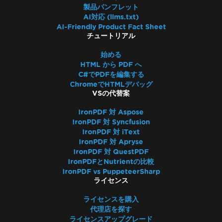
IronPDFパッケージサイズ
製品パンフレット
フォント
AI対応 (llms.txt)
クイックIronPDFトラブルシューティング
AI-Friendly Product Fact Sheet
チュートリアル
IronPDFのパフォーマンスアシスタンス
Azureログファイル
始める
AWSログファイル
HTML から PDF へ
C#でPDFを編集する
レンダリングの遅延とタイムアウト
ChromeでHTMLデバッグ
ImageToPDFを使用した大きな出力ファイル
VSの代替案
IronPDFのメモリリーク
IronPDF 対 Aspose
Log4j
IronPDF 対 Syncfusion
PDFをBase64に変換
IronPDF 対 iText
IronPDF - セキュリティCVE
IronPDF 対 Apryse
IronPDF 'using' 宣言
IronPDF 対 QuestPDF
IronPDFとNutrientの比較
IronPDF - PDF内の_blankハイパーリンクが同
IronPDF vs PuppeteerSharp
じブラウザタブで開く
ライセンス
PDFファイルバージョン
ライセンスを購入
IronPdf.Slim
代理店を探す
IronPdf.Linux
ライセンスアップグレード