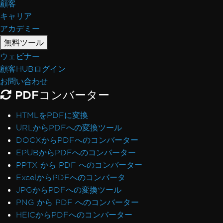
顧客
Azure Blob Storage
キャリア
Blazorサーバー / WebAssembly (WASM)
アカデミー
デジタル署名
ヘッダー/フッターと改ページ
無料ツール
国際言語とCMJK
ウェビナー
IronPDF と IIS
顧客HUBログイン
Kerberos
お問い合わせ
AWS Lambdaで文字フォントの破損
PDFコンバーター
メタデータの可視性
HTMLをPDFに変換
ネットワークプリンタからの印刷
URLからPDFへの変換ツール
MemoryStreamを使用して画像にラスター化
DOCXからPDFへのコンバーター
ビューを文字列にレンダリング
EPUBからPDFへのコンバーター
System.Drawing.Commonの代替 (.NET 7 & 非
PPTX から PDF へのコンバーター
Windows)
ExcelからPDFへのコンバータ
テーブルヘッダー
JPGからPDFへの変換ツール
ReadyToRunコンパイルの使用
PNG から PDF へのコンバーター
IronPdf.Slim v2025.5.6 配置例外
HEICからPDFへのコンバーター
ClickOnceのバージョン非互換