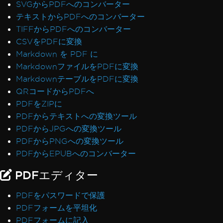
SVGからPDFへのコンバーター
.NET FrameworkがPrefer32Bitでクラッシュ
テキストからPDFへのコンバーター
PDF/UAが灰色の背景をレンダリング
TIFFからPDFへのコンバーター
絵文字がレンダリングされない
CSVをPDFに変換
CSSの@pageルールとRenderingOptions
Markdown を PDF に
RenderingOptionsを正しく初期化する
MarkdownファイルをPDFに変換
フォントの不一致: Windows vs Linux
MarkdownテーブルをPDFに変換
Linuxでのカスタムフォント埋め込み
QRコードからPDFへ
順序が乱れたテキスト抽出
PDFをZIPに
ASP.NET Web Formsライセンスの検証
PDFからテキストへの変換ツール
IronPdfEngine Docker接続がmacOS ARMで
PDFからJPGへの変換ツール
失敗
PDFからPNGへの変換ツール
PDFメタデータ内の著者名
PDFからEPUBへのコンバーター
CSSを使用してフォントを追加する
PDF/UA準拠
PDFエディター
仮想パス保存エラー
CSPとCNG署名
PDFをパスワードで保護
PDF-to-Imageでの透明性と色
PDFフォームを平坦化
IronPdf.UpdatedChromeレンダリング
PDFフォームに記入