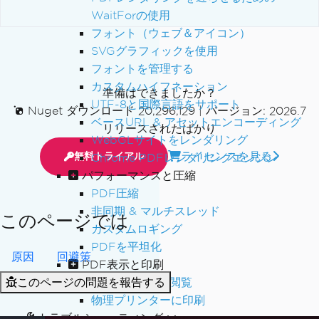
WaitForの使用
フォント（ウェブ＆アイコン）
SVGグラフィックを使用
フォントを管理する
カスタムハイフネーション
準備はできましたか？
UTF-8と国際言語をサポート
Nuget ダウンロード 20,296,129
|
バージョン: 2026.7
ベースURL & アセットエンコーディング
リリースされたばかり
WebGLサイトをレンダリング
ライセンスを見る
無料トライアル
Chrome PDFレンダリングエンジン
パフォーマンスと圧縮
PDF圧縮
非同期 & マルチスレッド
このページでは
カスタムロギング
PDFを平坦化
原因
回避策
PDF表示と印刷
このページの問題を報告する
MAUIでPDFを閲覧
物理プリンターに印刷
トラブルシューティング