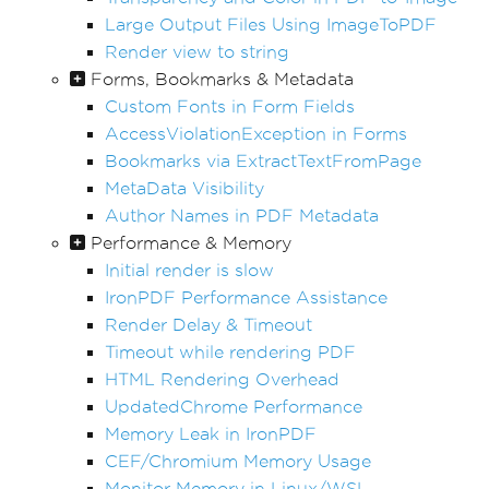
Large Output Files Using ImageToPDF
Render view to string
Forms, Bookmarks & Metadata
Custom Fonts in Form Fields
AccessViolationException in Forms
Bookmarks via ExtractTextFromPage
MetaData Visibility
Author Names in PDF Metadata
Performance & Memory
Initial render is slow
IronPDF Performance Assistance
Render Delay & Timeout
Timeout while rendering PDF
HTML Rendering Overhead
UpdatedChrome Performance
Memory Leak in IronPDF
CEF/Chromium Memory Usage
Monitor Memory in Linux/WSL