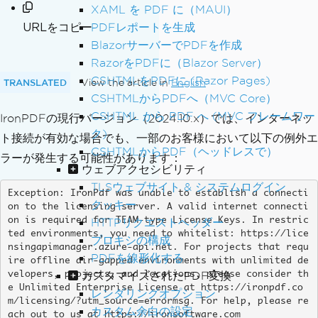
XAML を PDF に（MAUI）
URLをコピー
PDFレポートを生成
BlazorサーバーでPDFを作成
RazorをPDFに（Blazor Server）
CSHTMLをPDFに (Razor Pages)
TRANSLATED
View the article in
English
CSHTMLからPDFへ（MVC Core）
CSHTML から PDF へ (MVC フレームワー
IronPDFの現行バージョン（2024.10.x）では、インターネッ
ク)
ト接続が有効な場合でも、一部のお客様において以下の例外エ
CSHTMLからPDF（ヘッドレスで）
ラーが発生する可能性があります：
ウェブアクセシビリティ
TLSウェブサイト & システムログイン
Exception: IronPdf was unable to establish a connecti
クッキー
on to the licensing server. A valid internet connecti
on is required for TEAM-type License Keys. In restric
HTTPリクエストヘッダー
ted environments, you need to whitelist: https://lice
プロキシの構成
nsingapimanager.azure-api.net. For projects that requ
PDFを線形化する
ire offline air-gapped environments with unlimited de
カスタマイズされたPDF変換
velopers, projects, and locations, please consider th
e Unlimited Enterprise License at https://ironpdf.co
レンダリングオプション
m/licensing/?utm_source=errormsg. For help, please re
カスタム余白の設定
ach out to us at https://ironsoftware.com