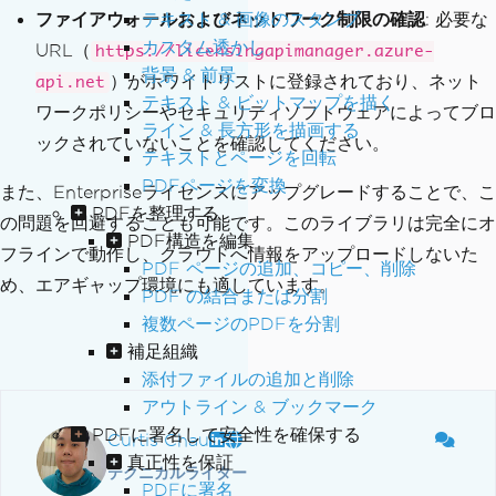
ファイアウォールおよびネットワーク制限の確認
テキスト & 画像のスタンプ
: 必要な
カスタム透かし
URL（
https://licensingapimanager.azure-
背景 & 前景
）がホワイトリストに登録されており、ネット
api.net
テキスト & ビットマップを描く
ワークポリシーやセキュリティソフトウェアによってブロ
ライン & 長方形を描画する
ックされていないことを確認してください。
テキストとページを回転
PDFページを変換
また、Enterpriseライセンスにアップグレードすることで、こ
PDFを整理する
の問題を回避することも可能です。このライブラリは完全にオ
PDF構造を編集
フラインで動作し、クラウドへ情報をアップロードしないた
PDF ページの追加、コピー、削除
め、エアギャップ環境にも適しています。
PDF の結合または分割
複数ページのPDFを分割
補足組織
添付ファイルの追加と削除
アウトライン & ブックマーク
PDFに署名して安全性を確保する
Curtis Chau
真正性を保証
テクニカルライター
PDFに署名