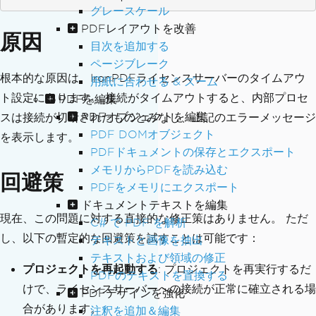
グレースケール
PDFレイアウトを改善
原因
目次を追加する
ページブレーク
根本的な原因は、IronPDFライセンスサーバーのタイムアウ
用紙に合わせる & ズーム
ト設定にあります。 接続がタイムアウトすると、内部プロセ
PDFを編集
PDFオブジェクトを編集
スは接続が切断されたものとみなし、上記のエラーメッセージ
PDF DOMオブジェクト
を表示します。
PDFドキュメントの保存とエクスポート
メモリからPDFを読み込む
回避策
PDFをメモリにエクスポート
ドキュメントテキストを編集
現在、この問題に対する直接的な修正策はありません。 ただ
C# で PDF を解析
し、以下の暫定的な回避策を試すことは可能です：
テキストと画像を抽出
テキストおよび領域の修正
プロジェクトを再起動する
: プロジェクトを再実行するだ
PDFのテキストを置換する
けで、ライセンスサーバーへの接続が正常に確立される場
PDFデザインを強化
合があります。
注釈を追加＆編集