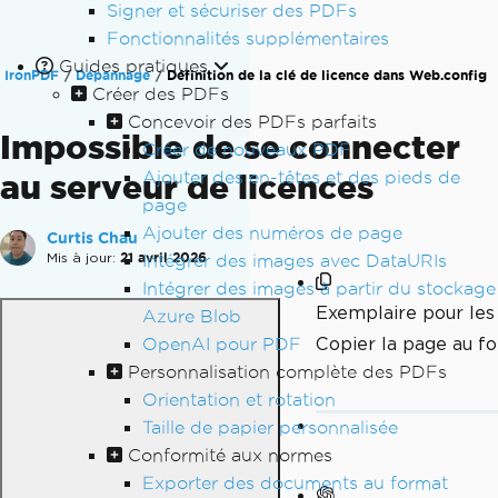
Signer et sécuriser des PDFs
Fonctionnalités supplémentaires
Guides pratiques
IronPDF
Dépannage
Définition de la clé de licence dans Web.config
Créer des PDFs
Concevoir des PDFs parfaits
Impossible de se connecter
Créer de nouveaux PDF
au serveur de licences
Ajouter des en-têtes et des pieds de
page
Ajouter des numéros de page
Curtis Chau
Mis à jour:
21 avril 2026
Intégrer des images avec DataURIs
Intégrer des images à partir du stockage
Exemplaire pour le
Azure Blob
Copier la page au 
OpenAI pour PDF
Personnalisation complète des PDFs
Orientation et rotation
Taille de papier personnalisée
Conformité aux normes
Exporter des documents au format