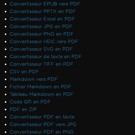
Formatage HTML pixel parfait
Convertisseur EPUB vers PDF
Azure Blob Storage
Convertisseur PPTX en PDF
Serveur Blazor / WebAssembly (WASM)
Convertisseur Excel en PDF
Signatures numériques
Convertisseur JPG en PDF
En-têtes/Pieds de page et sauts de page
Convertisseur PNG en PDF
Langues internationales et CMJK
Convertisseur HEIC vers PDF
IronPDF et IIS
Convertisseur SVG en PDF
Kerberos
Convertisseur de texte en PDF
Police cassée sur AWS Lambda
Convertisseur TIFF en PDF
Visibilité des métadonnées
CSV en PDF
Impression depuis une imprimante réseau
Markdown vers PDF
Rasteriser en image en utilisant
Fichier Markdown en PDF
MemoryStream
Tableau Markdown en PDF
Rendre la vue en chaîne
Code QR en PDF
Alternatives à System.Drawing.Common
PDF en ZIP
(.NET 7 & Non-Windows)
Convertisseur PDF en texte
En-têtes de tableau
Convertisseur PDF vers JPG
Utiliser la compilation ReadyToRun
Convertisseur PDF en PNG