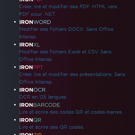
AWS Lambda / Amazon Linux 2
Créer, lire et modifier des PDF. HTML vers
Défaillance de segmentation sur AWS
PDF pour .NET.
Lambda
IronCefSubprocess
Modifier des fichiers DOCX. Sans Office
Débogage du projet Azure Functions sur la
Interop.
machine locale
Windows Nano Server / Servercore dans
Modifier des fichiers Excel et CSV. Sans
.Net6 ne supportent pas System.Drawing
Office Interop.
Dossier des environnements d'exécution
IronPDF
Créer, lire et modifier des présentations. Sans
Ajouter IronPDF à un programme
Office Interop.
d'installation logiciel
Support de Red Hat Enterprise Linux
OCR en 125 langues.
(RHEL)
Azure App Service Linux - Échec du rendu
Lire et écrire des codes QR et codes-barres.
Chrome au démarrage à froid
Correction des erreurs de connexion gRPC
Lire et écrire des QR codes.
dans les conteneurs Azure