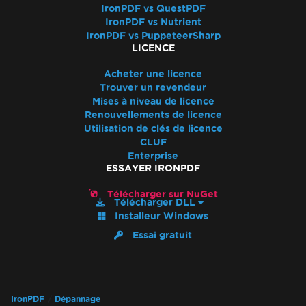
Dépannage rapide d'IronPDF
IronPDF vs QuestPDF
Assistance à la performance IronPDF
IronPDF vs Nutrient
IronPDF vs PuppeteerSharp
Fichiers de log Azure
LICENCE
Fichiers de log AWS
Retard de rendu et Timeout
Acheter une licence
Trouver un revendeur
Fichiers de sortie volumineux utilisant
Mises à niveau de licence
ImageToPDF
Renouvellements de licence
Fuite de mémoire dans IronPDF
Utilisation de clés de licence
Log4j
CLUF
Enterprise
Convertir PDF en Base64
ESSAYER IRONPDF
IronPDF - Sécurité CVE
Déclaration 'using' IronPDF
Télécharger sur NuGet
Télécharger DLL
IronPDF - les hyperliens _blank dans un
Installeur Windows
PDF s'ouvrent dans le même onglet du
Essai gratuit
navigateur
Versions des fichiers PDF
IronPdf.Slim
IronPdf.Linux
IronPDF
Dépannage