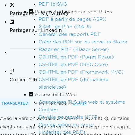
PDF to SVG
Page web dynamique vers PDFs
Partager sur X (Twitter)
PDF à partir de pages ASPX
XAML en PDF (MAUI)
Partager sur LinkedIn
Générer des rapports PDF
Créer des PDF sur les serveurs Blazor
Razor en PDF (Blazor Server)
CSHTML en PDF (Pages Razor)
CSHTML en PDF (MVC Core)
CSHTML en PDF (Framework MVC)
Copier l'URL
CSHTML en PDF (de manière
silencieuse)
Accessibilité Web
Connexions TLS site web et système
TRANSLATED
View the article in
English
Cookies
En-tête de requête HTTP
Avec la version actuelle d'IronPDF (2024.10.x), certains
Configuration du proxy
clients peuvent rencontrer l'erreur d'exception suivante,
Linéariser des PDFs