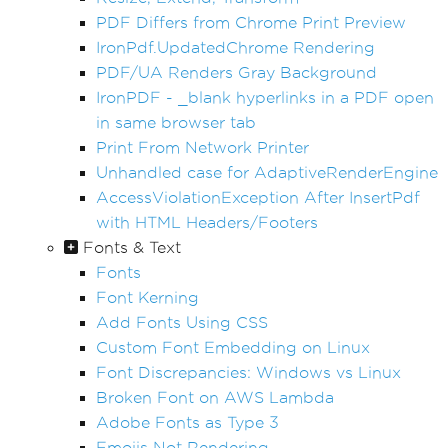
PDF Differs from Chrome Print Preview
IronPdf.UpdatedChrome Rendering
PDF/UA Renders Gray Background
IronPDF - _blank hyperlinks in a PDF open
in same browser tab
Print From Network Printer
Unhandled case for AdaptiveRenderEngine
AccessViolationException After InsertPdf
with HTML Headers/Footers
Fonts & Text
Fonts
Font Kerning
Add Fonts Using CSS
Custom Font Embedding on Linux
Font Discrepancies: Windows vs Linux
Broken Font on AWS Lambda
Adobe Fonts as Type 3
Emojis Not Rendering