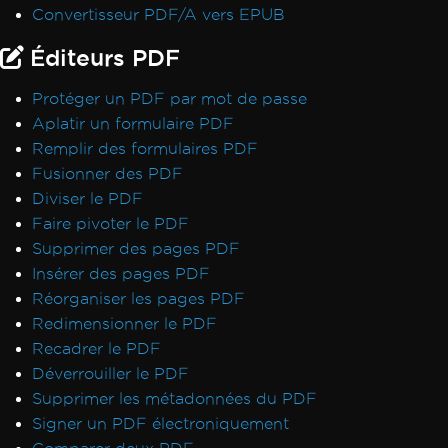
Exception de déploiement pour IronPdf.Slim
Convertisseur PDF/A vers EPUB
v2025.5.6
Éditeurs PDF
Incompatibilité de version ClickOnce
.NET Framework plante avec Prefer32Bit
Protéger un PDF par mot de passe
PDF/UA affiche un fond gris
Aplatir un formulaire PDF
Les emojis ne s'affichent pas
Remplir des formulaires PDF
Règles CSS @page vs RenderingOptions
Fusionner des PDF
Initialisation correcte de RenderingOptions
Diviser le PDF
Disparités de police : Windows vs Linux
Faire pivoter le PDF
Incorporation de polices personnalisées sous
Supprimer des pages PDF
Linux
Insérer des pages PDF
Extraction de texte hors ordre
Réorganiser les pages PDF
Validation de licence ASP.NET Web Forms
Redimensionner le PDF
La connexion Docker d'IronPdfEngine
Recadrer le PDF
échoue sur macOS ARM
Déverrouiller le PDF
Noms d'auteurs dans les métadonnées PDF
Supprimer les métadonnées du PDF
Ajouter des polices en utilisant CSS
Signer un PDF électroniquement
Conformité PDF/UA