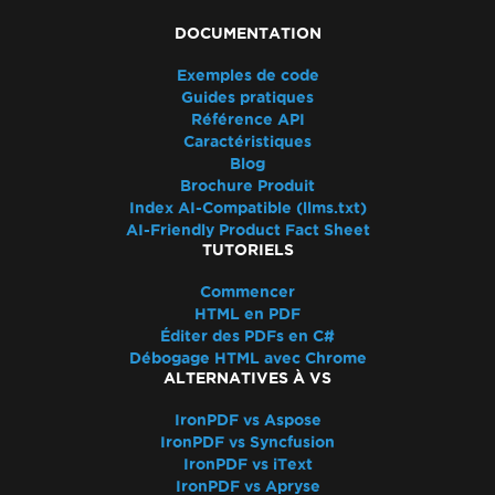
Binaire Chromium .NET 8 pour AWS
Lambda
DOCUMENTATION
Dépendances manquantes dans le
Exemples de code
déploiement Lambda
Guides pratiques
Réduire la taille du dossier des durées
Référence API
d'exécution
Caractéristiques
Blog
Linux ARM64 dans Docker
Brochure Produit
Windows Server Core Container
Index AI-Compatible (llms.txt)
CustomDeploymentDirectory in Lambda
AI-Friendly Product Fact Sheet
TUTORIELS
Questions communes
Bootstrap / Flex / CSS
Commencer
Plans et niveaux Azure
HTML en PDF
Le rendu initial est lent
Éditer des PDFs en C#
Débogage HTML avec Chrome
Espacement des polices
ALTERNATIVES À VS
Support de Windows Server
Quelle version d'IronPDF devrais-je utiliser ?
IronPDF vs Aspose
IronPDF vs Syncfusion
Taille du paquet IronPDF
IronPDF vs iText
Polices
IronPDF vs Apryse