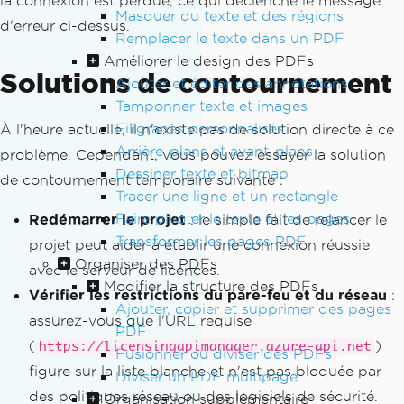
la connexion est perdue, ce qui déclenche le message
Masquer du texte et des régions
d'erreur ci-dessus.
Remplacer le texte dans un PDF
Améliorer le design des PDFs
Solutions de contournement
Ajouter et éditer des annotations
Tamponner texte et images
Filigranes personnalisés
À l'heure actuelle, il n'existe pas de solution directe à ce
Arrière-plans et avant-plans
problème. Cependant, vous pouvez essayer la solution
Dessiner texte et bitmap
de contournement temporaire suivante :
Tracer une ligne et un rectangle
Faire pivoter le texte et les pages
Redémarrer le projet
: le simple fait de relancer le
Transformer les pages PDF
projet peut aider à établir une connexion réussie
Organiser des PDFs
avec le serveur de licences.
Modifier la structure des PDFs
Vérifier les restrictions du pare-feu et du réseau
:
Ajouter, copier et supprimer des pages
assurez-vous que l'URL requise
PDF
(
)
https://licensingapimanager.azure-api.net
Fusionner ou diviser des PDFs
figure sur la liste blanche et n'est pas bloquée par
Diviser un PDF multipage
des politiques réseau ou des logiciels de sécurité.
Organisation supplémentaire