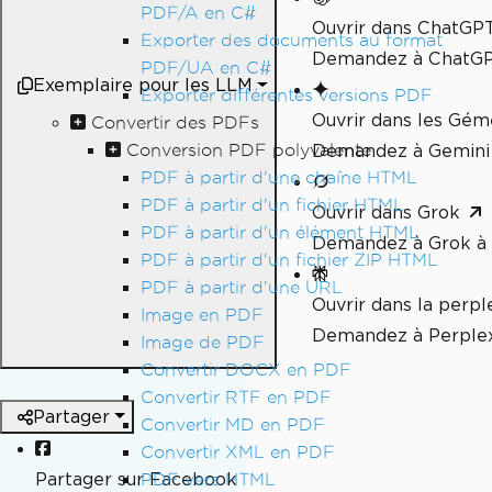
PDF/A en C#
Ouvrir dans ChatGP
Exporter des documents au format
Demandez à ChatGPT
PDF/UA en C#
Exemplaire pour les LLM
Exporter différentes versions PDF
Ouvrir dans les Gé
Convertir des PDFs
Conversion PDF polyvalente
Demandez à Gemini 
PDF à partir d'une chaîne HTML
PDF à partir d'un fichier HTML
Ouvrir dans Grok
PDF à partir d'un élément HTML
Demandez à Grok à 
PDF à partir d'un fichier ZIP HTML
PDF à partir d'une URL
Ouvrir dans la perpl
Image en PDF
Demandez à Perplex
Image de PDF
Convertir DOCX en PDF
Convertir RTF en PDF
Partager
Convertir MD en PDF
Convertir XML en PDF
Partager sur Facebook
PDF vers HTML