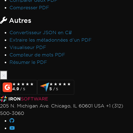
Comparer deux PDF
Erreurs de sauvegarde de chemin virtuel
Compresser PDF
Signatures CSP et CNG
Autres
Transparence et couleur dans PDF-to-Image
Rendu IronPdf.UpdatedChrome
Convertisseur JSON en C#
Surveiller la mémoire dans Linux/WSL
Extraire les métadonnées d'un PDF
Signets via ExtractTextFromPage
Visualiseur PDF
Utilisation de la mémoire CEF/Chromium
Compteur de mots PDF
Désalignement des en-têtes et du contenu
Résumer le PDF
Polices Adobe en tant que Type 3
Sortie Docker IronPdfEngine
Polices personnalisées dans les champs de
★★★★★
★★★★★
★★★★★
★★★★★
formulaire
4.9
5
/ 5
/ 5
Messages d'exception
Accès au chemin 'Global-
205 N. Michigan Ave. Chicago, IL 60601 USA +1 (312)
IronSoftwareDeploymentGlobal' refusé
500-3060
502 Mauvaise passerelle
Erreur lors de l'établissement d'une
connexion au serveur de licences