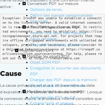
même lorsqu'ils disposent d'une connexion Internet
Conversion PDF sur mesure
active :
Options de rendu
Définir des marges personnalisées
Exception: IronPdf was unable to establish a connecti
Grayscale
on to the licensing server. A valid internet connecti
Affiner la disposition du PDF
on is required for TEAM-type License Keys. In restric
ted environments, you need to whitelist: https://lice
Ajouter une table des matières
nsingapimanager.azure-api.net. For projects that requ
Sauts de page
ire offline air-gapped environments with unlimited de
S'adapter au papier et zoom
velopers, projects, and locations, please consider th
e Unlimited Enterprise License at https://ironpdf.co
Modifier des PDFs
m/licensing/?utm_source=errormsg. For help, please re
Modifier les objets PDF
ach out to us at https://ironsoftware.com
Objet DOM PDF
Enregistrer et exporter des documents
Cause
PDF
Charger des PDF depuis la mémoire
La cause principale est due à un paramètre de délai
Exporter des PDF en mémoire
Modifier le texte du document
d'expiration sur le serveur de licences IronPDF. Lorsque
Analyser des PDF en C#
la connexion expire, le processus interne considère que
Extraire texte et images