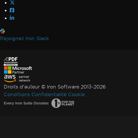
Erreur lors du déploiement des
dépendances de Chrome
Erreur lors du déploiement des
dépendances de Pdfium
Erreur lors de l'ouverture d'un document à
Rejoignez Iron Slack
partir de bytes : 'mauvaise allocation'
Échec du déploiement du package NuGet
Le processus GPU n'est pas utilisable
Code de retour invalide de
CefExecuteProcess de 0
IronPDF ne peut pas ouvrir / analyser un
Droits d'auteur © Iron Software 2013-2026
fichier PDF spécifique
Conditions
Confidentialité
Cookie
Exception native IronPDF
IronPDFAssemblyVersionMismatchException
Service réseau crashé, redémarrage du
service
Aucune fonction trouvée avec le nom
SetLogEvent avec le code d'erreur (127)