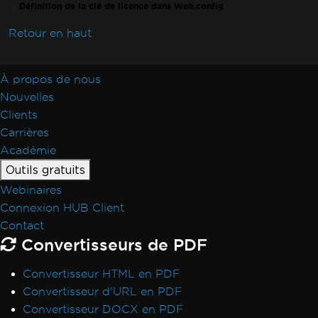
IronPdf.Native.UpdatedChrome
Définition de la clé de licence dans Web.config
Le PDF diffère de l'aperçu avant impression
Retour en haut
de Chrome
Incompatibilité de l'assemblage après mise à
niveau de version
À propos de nous
Redimensionner, étendre, transformer
Nouvelles
Mélange des versions des produits Iron
Clients
WCAG et PDF/UA
Carrières
Sauts de page CSS
Académie
Performances d'UpdatedChrome
Outils gratuits
MaxHeight dans les en-têtes et les pieds de
Webinaires
page
Connexion HUB Client
Surcharge du rendu HTML
Contact
Positionnement des rectangles
Convertisseurs de PDF
AWS Lambda sans Docker
Espaces réservés par défaut
Convertisseur HTML en PDF
Guides de dépannage
Convertisseur d'URL en PDF
Appliquer une clé de licence dans IronPDF
Convertisseur DOCX en PDF