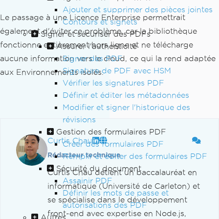
Ajouter et supprimer des pièces jointes
Le passage à une Licence Enterprise permettrait
Contours et signets
également d'éviter ce problème, car la bibliothèque
Signer et sécuriser des PDFs
fonctionne entièrement hors ligne et ne télécharge
Assurer l'authenticité
aucune information vers le cloud, ce qui la rend adaptée
Signer des PDF
Signature de PDF avec HSM
aux Environnements isolés.
Vérifier les signatures PDF
Définir et éditer les métadonnées
Modifier et signer l'historique des
révisions
Gestion des formulaires PDF
Curtis Chau
Créer des formulaires PDF
Rédacteur technique
Remplir et éditer des formulaires PDF
Sécurité du document
Curtis Chau détient un baccalauréat en
Assainir PDF
informatique (Université de Carleton) et
Définir les mots de passe et
se spécialise dans le développement
autorisations des PDF
front-end avec expertise en Node.js,
Autres