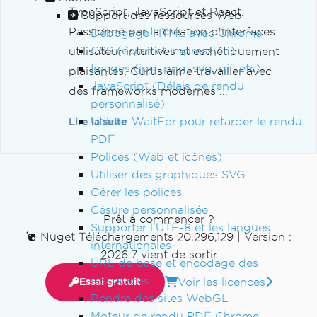
TypeScript, JavaScript et React.
Support des ressources Web
Passionné par la création d'interfaces
Débogage HTML avec Chrome
CSS (écran et impression)
utilisateur intuitives et esthétiquement
Images (jpg, png, svg, gif, etc)
plaisantes, Curtis aime travailler avec
JavaScript (Délais de rendu
des frameworks modernes ...
personnalisé)
Utiliser WaitFor pour retarder le rendu
Lire la suite
PDF
Polices (Web et icônes)
Utiliser des graphiques SVG
Gérer les polices
Césure personnalisée
Prêt à commencer ?
Supporter l'UTF-8 et les langues
Nuget Téléchargements 20,296,129
|
Version :
internationales
2026.7 vient de sortir
URL de base et encodage des
ressources
Voir les licences
Essai gratuit
Rendre des sites WebGL
Moteur de rendu PDF Chrome