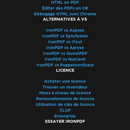
Dépannage rapide d'IronPDF
HTML en PDF
Éditer des PDFs en C#
Assistance à la performance IronPDF
Débogage HTML avec Chrome
Fichiers de log Azure
ALTERNATIVES À VS
Fichiers de log AWS
IronPDF vs Aspose
Retard de rendu et Timeout
IronPDF vs Syncfusion
Fichiers de sortie volumineux utilisant
IronPDF vs iText
ImageToPDF
IronPDF vs Apryse
Fuite de mémoire dans IronPDF
IronPDF vs QuestPDF
IronPDF vs Nutrient
Log4j
IronPDF vs PuppeteerSharp
Convertir PDF en Base64
LICENCE
IronPDF - Sécurité CVE
Déclaration 'using' IronPDF
Acheter une licence
Trouver un revendeur
IronPDF - les hyperliens _blank dans un
Mises à niveau de licence
PDF s'ouvrent dans le même onglet du
Renouvellements de licence
navigateur
Utilisation de clés de licence
Versions des fichiers PDF
CLUF
Enterprise
IronPdf.Slim
ESSAYER IRONPDF
IronPdf.Linux