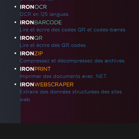
Résolution des erreurs de pipeline Azure lors
du déploiement d'une fonction Azure
OCR en 125 langues.
Services d'application Linux Azure avec
WEBSITE_RUN_FROM_PACKAGE
Lire et écrire des codes QR et codes-barres.
Dépannage du déploiement pour Azure
Linux App Service
Lire et écrire des QR codes.
Azure App Service (Debian 10 Buster) -
Dépendances de packages manquantes
Compressez et décompressez des archives.
Dépannage du déploiement pour IronPdf
sur Debian 10 (Buster)
Imprimer des documents avec .NET.
IronPDF Azure/Linux Ubuntu 24.04
Problème de dépendance (.NET 9/.NET 10)
Extraire des données structurées des sites
Résolution de la dépendance manquante
web.
libjpeg8 sur Debian 12
Échec de la construction Docker en raison
de xorg-x11-utils sur Amazon Linux 2023
Déploiement Google Cloud Run
Erreur libnss3 pour AWS Lambda Docker