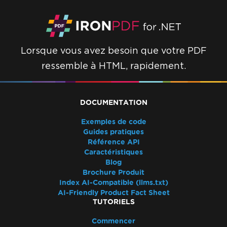
Binaire Chromium .NET 8 pour AWS
Lambda
Dépendances manquantes dans le
déploiement Lambda
Lorsque vous avez besoin que votre PDF
Réduire la taille du dossier des durées
ressemble à HTML, rapidement.
d'exécution
Linux ARM64 dans Docker
Windows Server Core Container
DOCUMENTATION
CustomDeploymentDirectory in Lambda
Questions communes
Exemples de code
Bootstrap / Flex / CSS
Guides pratiques
Plans et niveaux Azure
Référence API
Caractéristiques
Le rendu initial est lent
Blog
Espacement des polices
Brochure Produit
Support de Windows Server
Index AI-Compatible (llms.txt)
Quelle version d'IronPDF devrais-je utiliser ?
AI-Friendly Product Fact Sheet
TUTORIELS
Taille du paquet IronPDF
Polices
Commencer