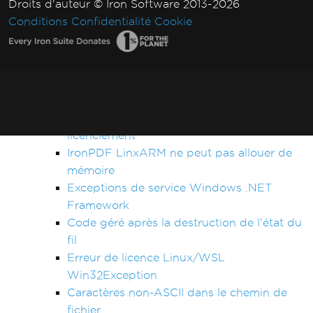
Droits d'auteur © Iron Software 2013-2026
Le registre n'est pas supporté sur cette
Conditions
Confidentialité
Cookie
plateforme
Délai dépassé lors du rendu du PDF
Cas non traité pour AdaptiveRenderEngine
Définition de la clé de licence dans
Web.config
Impossible de se connecter au serveur de
licenciement
IronPDF LinxARM ne peut pas allouer de
mémoire
Exceptions de service Windows .NET
Framework
Code géré après la destruction de l'état du
fil
Erreur de licence Linux/WSL
Win32Exception
Caractères non-ASCII dans le chemin de
fichier