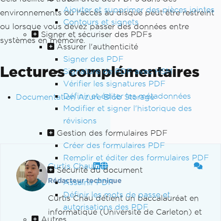
Ajouter et supprimer des pièces jointes
environnements où l'accès au disque peut être restreint
Contours et signets
ou lorsque vous devez passer des données entre
Signer et sécuriser des PDFs
systèmes en mémoire.
Assurer l'authenticité
Signer des PDF
Lectures complémentaires
Signature de PDF avec HSM
Vérifier les signatures PDF
Définir et éditer les métadonnées
Documentation Azure Blob Storage
Modifier et signer l'historique des
révisions
Gestion des formulaires PDF
Créer des formulaires PDF
Remplir et éditer des formulaires PDF
Curtis Chau
Sécurité du document
Rédacteur technique
Assainir PDF
Définir les mots de passe et
Curtis Chau détient un baccalauréat en
autorisations des PDF
informatique (Université de Carleton) et
Autres