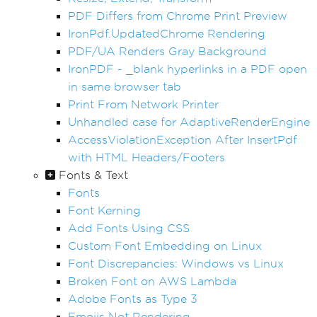
PDF Differs from Chrome Print Preview
IronPdf.UpdatedChrome Rendering
PDF/UA Renders Gray Background
IronPDF - _blank hyperlinks in a PDF open
in same browser tab
Print From Network Printer
Unhandled case for AdaptiveRenderEngine
AccessViolationException After InsertPdf
with HTML Headers/Footers
Fonts & Text
Fonts
Font Kerning
Add Fonts Using CSS
Custom Font Embedding on Linux
Font Discrepancies: Windows vs Linux
Broken Font on AWS Lambda
Adobe Fonts as Type 3
Emojis Not Rendering