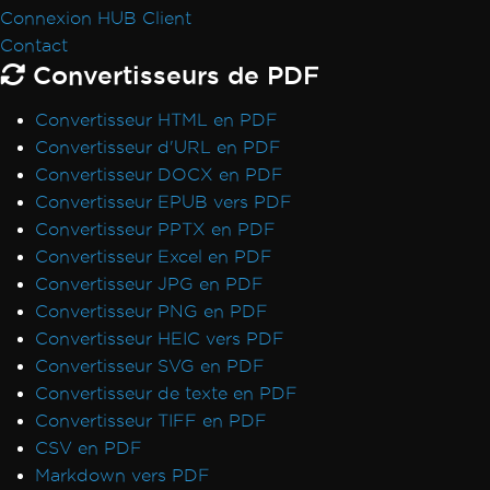
Formatage HTML pixel parfait
Connexion HUB Client
Azure Blob Storage
Contact
Serveur Blazor / WebAssembly (WASM)
Convertisseurs de PDF
Signatures numériques
Convertisseur HTML en PDF
En-têtes/Pieds de page et sauts de page
Convertisseur d'URL en PDF
Langues internationales et CMJK
Convertisseur DOCX en PDF
IronPDF et IIS
Convertisseur EPUB vers PDF
Kerberos
Convertisseur PPTX en PDF
Police cassée sur AWS Lambda
Convertisseur Excel en PDF
Visibilité des métadonnées
Convertisseur JPG en PDF
Impression depuis une imprimante réseau
Convertisseur PNG en PDF
Rasteriser en image en utilisant
Convertisseur HEIC vers PDF
MemoryStream
Convertisseur SVG en PDF
Rendre la vue en chaîne
Convertisseur de texte en PDF
Alternatives à System.Drawing.Common
Convertisseur TIFF en PDF
(.NET 7 & Non-Windows)
CSV en PDF
En-têtes de tableau
Markdown vers PDF
Utiliser la compilation ReadyToRun