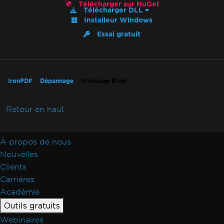
IronPdf.Native.UpdatedChrome
Télécharger sur NuGet
Télécharger DLL
Le PDF diffère de l'aperçu avant impression
Installeur Windows
de Chrome
Essai gratuit
Incompatibilité de l'assemblage après mise à
niveau de version
Redimensionner, étendre, transformer
Mélange des versions des produits Iron
IronPDF
Dépannage
Stockage Blob
WCAG et PDF/UA
Sauts de page CSS
Retour en haut
Performances d'UpdatedChrome
MaxHeight dans les en-têtes et les pieds de
À propos de nous
page
Nouvelles
Surcharge du rendu HTML
Clients
Positionnement des rectangles
Carrières
AWS Lambda sans Docker
Académie
Espaces réservés par défaut
Guides de dépannage
Outils gratuits
Appliquer une clé de licence dans IronPDF
Webinaires