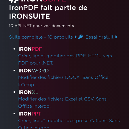
AWS Lambda / Amazon Linux 2
IronPDF fait partie de
Défaillance de segmentation sur AWS
IRON
Lambda
SUITE
IronCefSubprocess
10 API .NET
pour vos documents
Débogage du projet Azure Functions sur la
machine locale
Suite complète – 10 produits
Essai gratuit
Windows Nano Server / Servercore dans
Liens des produits
.Net6 ne supportent pas System.Drawing
Créer, lire et modifier des PDF. HTML vers
Dossier des environnements d'exécution
PDF pour .NET.
IronPDF
Ajouter IronPDF à un programme
Modifier des fichiers DOCX. Sans Office
d'installation logiciel
Interop.
Support de Red Hat Enterprise Linux
(RHEL)
Modifier des fichiers Excel et CSV. Sans
Azure App Service Linux - Échec du rendu
Office Interop.
Chrome au démarrage à froid
Correction des erreurs de connexion gRPC
Créer, lire et modifier des présentations. Sans
dans les conteneurs Azure
Office Interop.