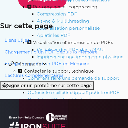
Performance et compression
Compression PDF
Async & Multithreading
Sur cette page
Journalisation personnalisée
Aplatir les PDF
Liens utiles
Visualisation et impression de PDFs
Visualiser des PDF dans MAUI
Chargement d'un PDF depuis la Mémoire
Imprimer sur une imprimante physique
Enregistrement d'un PDF en Mémoire
Dépannage
Contacter le support technique
Lectures complémentaires
Comment faire une demande de support
Signaler un problème sur cette page
technique pour IronPDF
Obtenir le meilleur support pour IronPDF
Quick IronPDF Troubleshooting
Déploiement
Redistribuable Visual C++ pour Visual
Studio