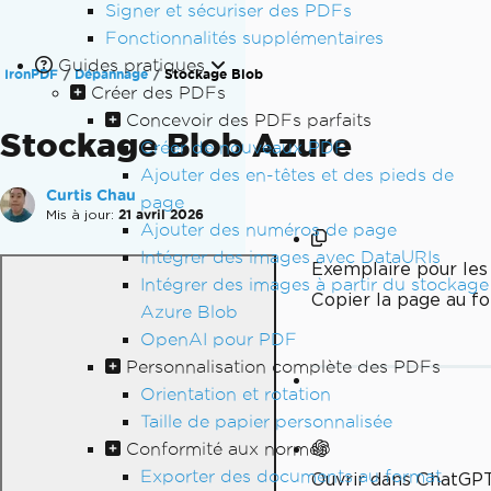
Signer et sécuriser des PDFs
Fonctionnalités supplémentaires
Guides pratiques
IronPDF
Dépannage
Stockage Blob
Créer des PDFs
Concevoir des PDFs parfaits
Stockage Blob Azure
Créer de nouveaux PDF
Ajouter des en-têtes et des pieds de
Curtis Chau
page
Mis à jour:
21 avril 2026
Ajouter des numéros de page
Intégrer des images avec DataURIs
Exemplaire pour le
Intégrer des images à partir du stockage
Copier la page au 
Azure Blob
OpenAI pour PDF
Personnalisation complète des PDFs
Orientation et rotation
Taille de papier personnalisée
Conformité aux normes
Exporter des documents au format
Ouvrir dans ChatGP