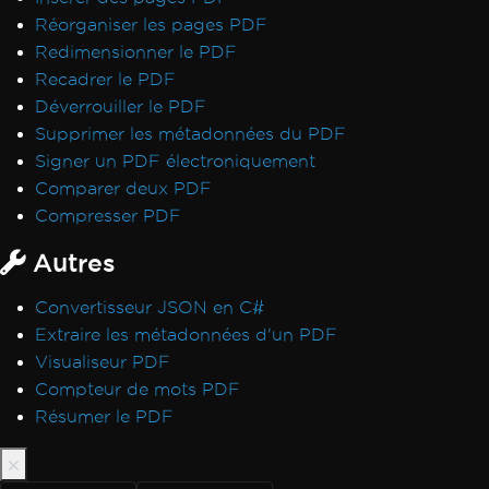
Erreurs de sauvegarde de chemin virtuel
Réorganiser les pages PDF
Signatures CSP et CNG
Redimensionner le PDF
Transparence et couleur dans PDF-to-Image
Recadrer le PDF
Rendu IronPdf.UpdatedChrome
Déverrouiller le PDF
Surveiller la mémoire dans Linux/WSL
Supprimer les métadonnées du PDF
Signets via ExtractTextFromPage
Signer un PDF électroniquement
Utilisation de la mémoire CEF/Chromium
Comparer deux PDF
Désalignement des en-têtes et du contenu
Compresser PDF
Polices Adobe en tant que Type 3
Autres
Sortie Docker IronPdfEngine
Polices personnalisées dans les champs de
Convertisseur JSON en C#
formulaire
Extraire les métadonnées d'un PDF
Messages d'exception
Visualiseur PDF
Accès au chemin 'Global-
Compteur de mots PDF
IronSoftwareDeploymentGlobal' refusé
Résumer le PDF
502 Mauvaise passerelle
Erreur lors de l'établissement d'une
connexion au serveur de licences