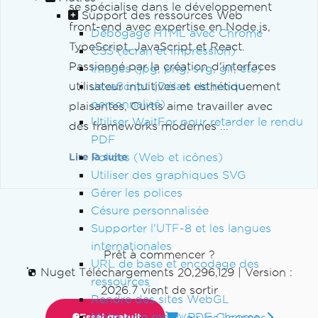
se spécialise dans le développement
Support des ressources Web
front-end avec expertise en Node.js,
Débogage HTML avec Chrome
TypeScript, JavaScript et React.
CSS (écran et impression)
Passionné par la création d'interfaces
Images (jpg, png, svg, gif, etc)
utilisateur intuitives et esthétiquement
JavaScript (Délais de rendu
personnalisé)
plaisantes, Curtis aime travailler avec
Utiliser WaitFor pour retarder le rendu
des frameworks modernes ...
PDF
Polices (Web et icônes)
Lire la suite
Utiliser des graphiques SVG
Gérer les polices
Césure personnalisée
Supporter l'UTF-8 et les langues
internationales
Prêt à commencer ?
URL de base et encodage des
Nuget Téléchargements 20,296,129
|
Version :
ressources
2026.7 vient de sortir
Rendre des sites WebGL
Moteur de rendu PDF Chrome
Voir les licences
Essai gratuit