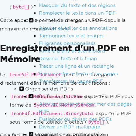
Masquer du texte et des régions
(
)
byte[]
Remplacer le texte dans un PDF
Cette approche permet de charger un PDF depuis la
Améliorer le design des PDFs
Ajouter et éditer des annotations
mémoire de manière efficace.
Tamponner texte et images
Filigranes personnalisés
Enregistrement d'un PDF en
Arrière-plans et avant-plans
Mémoire
Dessiner texte et bitmap
Tracer une ligne et un rectangle
Faire pivoter le texte et les pages
Un
peut être sauvegardé
IronPdf.PdfDocument
Transformer les pages PDF
directement dans la mémoire de deux façons :
Organiser des PDFs
Modifier la structure des PDFs
exporte le PDF sous
IronPdf.PdfDocument.Stream
Ajouter, copier et supprimer des pages
forme de
.
System.IO.MemoryStream
PDF
exporte le PDF
IronPdf.PdfDocument.BinaryData
Fusionner ou diviser des PDFs
sous forme de tableau d'octets (
).
byte[]
Diviser un PDF multipage
Organisation supplémentaire
Cela facilite le travail avec des PDFs dans des