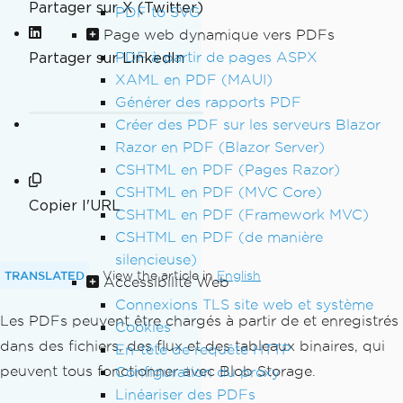
Partager sur X (Twitter)
PDF to SVG
Page web dynamique vers PDFs
Partager sur LinkedIn
PDF à partir de pages ASPX
XAML en PDF (MAUI)
Générer des rapports PDF
Créer des PDF sur les serveurs Blazor
Razor en PDF (Blazor Server)
CSHTML en PDF (Pages Razor)
CSHTML en PDF (MVC Core)
Copier l'URL
CSHTML en PDF (Framework MVC)
CSHTML en PDF (de manière
silencieuse)
TRANSLATED
View the article in
English
Accessibilité Web
Connexions TLS site web et système
Les PDFs peuvent être chargés à partir de et enregistrés
Cookies
dans des fichiers, des flux et des tableaux binaires, qui
En-tête de requête HTTP
peuvent tous fonctionner avec Blob Storage.
Configuration du proxy
Linéariser des PDFs