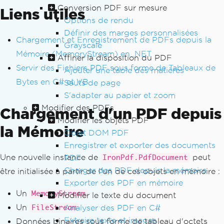
Conversion PDF sur mesure
Liens utiles
Options de rendu
Définir des marges personnalisées
Chargement et Enregistrement de PDFs depuis la
Grayscale
Mémoire (MemoryStream) en .NET
Affiner la disposition du PDF
Servir des Fichiers PDF sous forme de Tableaux de
Ajouter une table des matières
Bytes en C# et VB
Sauts de page
S'adapter au papier et zoom
Modifier des PDFs
Chargement d'un PDF depuis
Modifier les objets PDF
la Mémoire
Objet DOM PDF
Enregistrer et exporter des documents
Une nouvelle instance de
peut
PDF
IronPdf.PdfDocument
Charger des PDF depuis la mémoire
être initialisée à partir de l'un de ces objets en mémoire :
Exporter des PDF en mémoire
Un
MemoryStream
Modifier le texte du document
Un
Analyser des PDF en C#
FileStream
Extraire texte et images
Données binaires sous forme de tableau d'octets