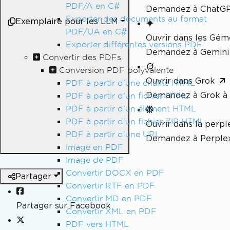
PDF/A en C#
Demandez à ChatGPT
Exporter des documents au format
Exemplaire pour les LLM
PDF/UA en C#
Ouvrir dans les Gé
Exporter différentes versions PDF
Demandez à Gemini 
Convertir des PDFs
Conversion PDF polyvalente
Ouvrir dans Grok
PDF à partir d'une chaîne HTML
Demandez à Grok à 
PDF à partir d'un fichier HTML
PDF à partir d'un élément HTML
PDF à partir d'un fichier ZIP HTML
Ouvrir dans la perpl
PDF à partir d'une URL
Demandez à Perplex
Image en PDF
Image de PDF
Convertir DOCX en PDF
Partager
Convertir RTF en PDF
Convertir MD en PDF
Partager sur Facebook
Convertir XML en PDF
PDF vers HTML