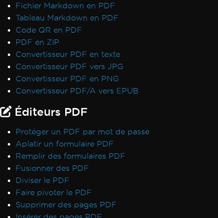
Fichier Markdown en PDF
Exception de déploiement pour IronPdf.Slim
Tableau Markdown en PDF
v2025.5.6
Code QR en PDF
Incompatibilité de version ClickOnce
PDF en ZIP
.NET Framework plante avec Prefer32Bit
Convertisseur PDF en texte
PDF/UA affiche un fond gris
Convertisseur PDF vers JPG
Les emojis ne s'affichent pas
Convertisseur PDF en PNG
Règles CSS @page vs RenderingOptions
Convertisseur PDF/A vers EPUB
Initialisation correcte de RenderingOptions
Disparités de police : Windows vs Linux
Éditeurs PDF
Incorporation de polices personnalisées sous
Linux
Protéger un PDF par mot de passe
Extraction de texte hors ordre
Aplatir un formulaire PDF
Validation de licence ASP.NET Web Forms
Remplir des formulaires PDF
La connexion Docker d'IronPdfEngine
Fusionner des PDF
échoue sur macOS ARM
Diviser le PDF
Noms d'auteurs dans les métadonnées PDF
Faire pivoter le PDF
Ajouter des polices en utilisant CSS
Supprimer des pages PDF
Conformité PDF/UA
Insérer des pages PDF