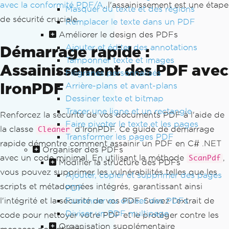
avec la conformité PDF/A
, l'assainissement est une étape
Masquer du texte et des régions
de sécurité cruciale.
Remplacer le texte dans un PDF
Améliorer le design des PDFs
Ajouter et éditer des annotations
Démarrage rapide :
Tamponner texte et images
Assainissement des PDF avec
Filigranes personnalisés
IronPDF
Arrière-plans et avant-plans
Dessiner texte et bitmap
Tracer une ligne et un rectangle
Renforcez la sécurité de vos documents PDF à l'aide de
Faire pivoter le texte et les pages
la classe
d'IronPDF. Ce guide de démarrage
Cleaner
Transformer les pages PDF
rapide démontre comment assainir un PDF en C# .NET
Organiser des PDFs
avec un code minimal. En utilisant la méthode
,
ScanPdf
Modifier la structure des PDFs
vous pouvez supprimer les vulnérabilités telles que les
Ajouter, copier et supprimer des pages
scripts et métadonnées intégrés, garantissant ainsi
PDF
Fusionner ou diviser des PDFs
l'intégrité et la sécurité de vos PDF. Suivez l'extrait de
Diviser un PDF multipage
code pour nettoyer votre PDF et le protéger contre les
Organisation supplémentaire