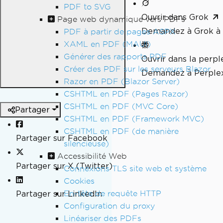
PDF to SVG
Ouvrir dans Grok
Page web dynamique vers PDFs
Demandez à Grok à 
PDF à partir de pages ASPX
XAML en PDF (MAUI)
Générer des rapports PDF
Ouvrir dans la perpl
Créer des PDF sur les serveurs Blazor
Demandez à Perplex
Razor en PDF (Blazor Server)
CSHTML en PDF (Pages Razor)
CSHTML en PDF (MVC Core)
Partager
CSHTML en PDF (Framework MVC)
CSHTML en PDF (de manière
Partager sur Facebook
silencieuse)
Accessibilité Web
Partager sur X (Twitter)
Connexions TLS site web et système
Cookies
En-tête de requête HTTP
Partager sur LinkedIn
Configuration du proxy
Linéariser des PDFs