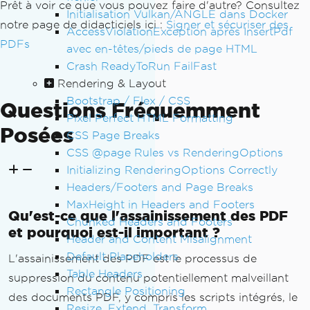
Prêt à voir ce que vous pouvez faire d'autre? Consultez
Initialisation Vulkan/ANGLE dans Docker
notre page de didacticiels ici :
Signer et sécuriser des
AccessViolationException après InsertPdf
PDFs
avec en-têtes/pieds de page HTML
Crash ReadyToRun FailFast
Rendering & Layout
Bootstrap / Flex / CSS
Questions Fréquemment
Pixel Perfect HTML Formatting
Posées
CSS Page Breaks
CSS @page Rules vs RenderingOptions
Initializing RenderingOptions Correctly
Headers/Footers and Page Breaks
MaxHeight in Headers and Footers
Qu'est-ce que l'assainissement des PDF
Chunked Headers and Footers
et pourquoi est-il important ?
Header and Content Misalignment
Default Placeholders
L'assainissement des PDF est le processus de
Table Headers
suppression du contenu potentiellement malveillant
Rectangle Positioning
des documents PDF, y compris les scripts intégrés, le
Resize, Extend, Transform