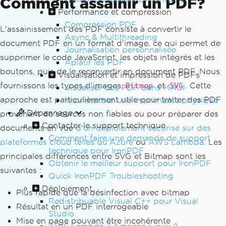
Comment assainir un PDF?
Performance et compression
Compression PDF
L'assainissement des PDF consiste à convertir le
Async & Multithreading
document PDF en un format d'image, ce qui permet de
Journalisation personnalisée
supprimer le code JavaScript, les objets intégrés et les
Aplatir les PDF
boutons, puis de le reconvertir en document PDF. Nous
Visualisation et impression de PDFs
fournissons les types d'images
et
. Cette
Bitmap
SVG
Visualiser des PDF dans MAUI
approche est particulièrement utile pour traiter des PDF
Imprimer sur une imprimante physique
Dépannage
provenant de sources non fiables ou pour préparer des
Contacter le support technique
documents en vue
d
'
un déploiement sécurisé sur des
Comment faire une demande de support
plateformes cloud telles qu'Azure
ou
AWS Lambda
. Les
technique pour IronPDF
principales différences entre SVG et Bitmap sont les
Obtenir le meilleur support pour IronPDF
suivantes :
Quick IronPDF Troubleshooting
Déploiement
Plus rapide que la désinfection avec bitmap
Redistribuable Visual C++ pour Visual
Résultat en un PDF interrogeable
Studio
Mise en page pouvant être incohérente