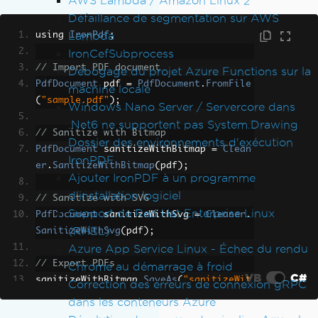
AWS Lambda / Amazon Linux 2
Défaillance de segmentation sur AWS
Lambda
using 
IronPdf
;
IronCefSubprocess
// Import PDF document
Débogage du projet Azure Functions sur la
PdfDocument
 pdf 
=
PdfDocument
.
FromFile
machine locale
(
"sample.pdf"
);
Windows Nano Server / Servercore dans
.Net6 ne supportent pas System.Drawing
// Sanitize with Bitmap
Dossier des environnements d'exécution
PdfDocument
 sanitizeWithBitmap 
=
Clean
IronPDF
er
.
SanitizeWithBitmap
(
pdf
);
Ajouter IronPDF à un programme
d'installation logiciel
// Sanitize with SVG
Support de Red Hat Enterprise Linux
PdfDocument
 sanitizeWithSvg 
=
Cleaner
.
(RHEL)
SanitizeWithSvg
(
pdf
);
Azure App Service Linux - Échec du rendu
// Export PDFs
Chrome au démarrage à froid
VB
C#
sanitizeWithBitmap
.
SaveAs
(
"sanitizeWit
Correction des erreurs de connexion gRPC
hBitmap.pdf"
);
dans les conteneurs Azure
sanitizeWithSvg
.
SaveAs
(
"sanitizeWithSv