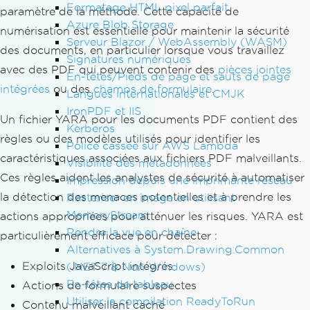
Formatage HTML pixel parfait
paramètre de la méthode. Cette capacité de
Azure Blob Storage
numérisation est essentielle pour maintenir la sécurité
Serveur Blazor / WebAssembly (WASM)
des documents, en particulier lorsque vous travaillez
Signatures numériques
avec des PDF qui peuvent contenir des
pièces jointes
En-têtes/Pieds de page et sauts de page
intégrées
ou des
champs de formulaire
.
Langues internationales et CMJK
IronPDF et IIS
Un fichier YARA pour les documents PDF contient des
Kerberos
règles ou des modèles utilisés pour identifier les
Police cassée sur AWS Lambda
caractéristiques associées aux fichiers PDF malveillants.
Visibilité des métadonnées
Ces règles aident les analystes de sécurité à automatiser
Impression depuis une imprimante réseau
la détection des menaces potentielles et à prendre les
Rasteriser en image en utilisant
MemoryStream
actions appropriées pour atténuer les risques. YARA est
Rendre la vue en chaîne
particulièrement efficace pour détecter :
Alternatives à System.Drawing.Common
Exploits JavaScript intégrés
(.NET 7 & Non-Windows)
En-têtes de tableau
Actions de formulaire suspectes
Utiliser la compilation ReadyToRun
Contenu malveillant caché