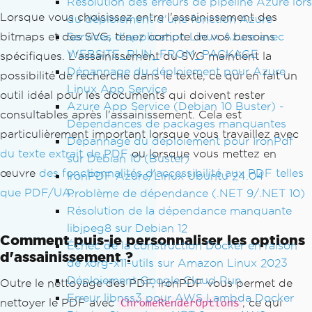
Résolution des erreurs de pipeline Azure lors
g.pdf"
);
Lorsque vous choisissez entre l'assainissement des
du déploiement d'une fonction Azure
Services d'application Linux Azure avec
bitmaps et des SVG, tenez compte de vos besoins
WEBSITE_RUN_FROM_PACKAGE
spécifiques. L'assainissement du SVG maintient la
Dépannage du déploiement pour Azure
possibilité de recherche dans le texte, ce qui en fait un
Linux App Service
outil idéal pour les documents qui doivent rester
Azure App Service (Debian 10 Buster) -
consultables après l'assainissement. Cela est
Dépendances de packages manquantes
particulièrement important lorsque vous travaillez avec
Dépannage du déploiement pour IronPdf
du texte extrait de PDF
ou lorsque vous mettez en
sur Debian 10 (Buster)
œuvre
des fonctionnalités d'accessibilité aux PDF telles
IronPDF Azure/Linux Ubuntu 24.04
que PDF/UA
.
Problème de dépendance (.NET 9/.NET 10)
Résolution de la dépendance manquante
libjpeg8 sur Debian 12
Comment puis-je personnaliser les options
Échec de la construction Docker en raison
d'assainissement ?
de xorg-x11-utils sur Amazon Linux 2023
Déploiement Google Cloud Run
Outre le nettoyage des PDF, IronPDF vous permet de
Erreur libnss3 pour AWS Lambda Docker
nettoyer le PDF avec
, ce qui
ChromeRenderOptions