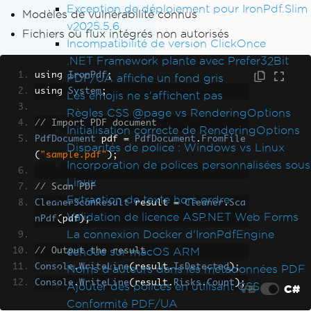
Exception de déploiement pour IronPdf.Slim
Modèles de vulnérabilité connus
v2025.5.6
Fichiers ou flux intégrés non autorisés
Incompatibilité de version ClickOnce
.NET Framework plante avec Prefer32Bit
using 
IronPdf
;
PDF/UA affiche un fond gris
using 
System
;
Les emojis ne s'affichent pas
Règles CSS @page vs RenderingOptions
// Import PDF document
Initialisation correcte de RenderingOptions
PdfDocument
 pdf 
=
PdfDocument
.
FromFile
Disparités de police : Windows vs Linux
(
"sample.pdf"
);
Incorporation de polices personnalisées sous
Linux
// Scan PDF
Extraction de texte hors ordre
CleanerScanResult
 result 
=
Cleaner
.
Sca
Validation de licence ASP.NET Web Forms
nPdf
(
pdf
);
La connexion Docker d'IronPdfEngine
échoue sur macOS ARM
// Output the result
Console
.
WriteLine
(
result
.
IsDetected
);
Noms d'auteurs dans les métadonnées PDF
Console
.
WriteLine
(
result
.
Risks
.
Count
);
Ajouter des polices en utilisant CSS
VB
C#
Conformité PDF/UA