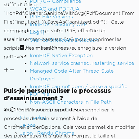
PDF/UA Compliance
suffit d'utiliser :
WCAG and PDF/UA
`IronPdf.Cleaner.SanitizeWithSvg(PdfDocument.From
PDF File Versions
File("input.pdf")).SaveAs("sanitized.pdf");` Cette
IronPDF - Security CVE
commande charge votre PDF, effectue un
Log4j
assainissement basé sur SVG pour supprimer les
Sophos Shellcode Detection
Exception Messages
scripts et les métadonnées, et enregistre la version
IronPDF Native Exception
nettoyée.
Network service crashed, restarting service
Managed Code After Thread State
Destroyed
IronPDF can not open / parse a specific
Puis-je personnaliser le processus
PDF file
d'assainissement ?
Non-ASCII Characters in File Path
Mises à jour du produit
Oui, IronPDF vous permet de personnaliser le
Changelog
processus d'assainissement à l'aide de
Jalons
ChromeRenderOptions. Cela vous permet de modifier
Jalon : Rendu Chrome
des paramètres tels que les marges, la taille et