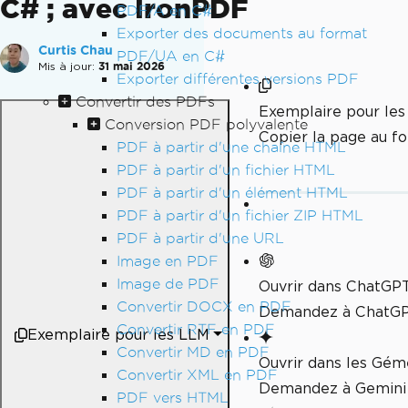
C# ; avec IronPDF
PDF/A en C#
Exporter des documents au format
Curtis Chau
PDF/UA en C#
Mis à jour:
31 mai 2026
Exporter différentes versions PDF
Convertir des PDFs
Exemplaire pour le
Conversion PDF polyvalente
Copier la page au 
PDF à partir d'une chaîne HTML
PDF à partir d'un fichier HTML
PDF à partir d'un élément HTML
PDF à partir d'un fichier ZIP HTML
PDF à partir d'une URL
Image en PDF
Image de PDF
Ouvrir dans ChatGP
Convertir DOCX en PDF
Demandez à ChatGPT
Convertir RTF en PDF
Exemplaire pour les LLM
Convertir MD en PDF
Ouvrir dans les Gé
Convertir XML en PDF
Demandez à Gemini 
PDF vers HTML