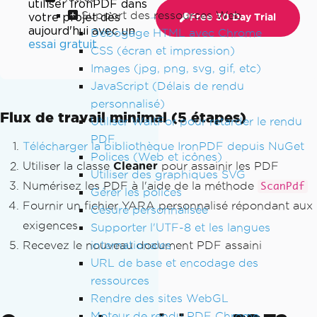
utiliser IronPDF dans
Support des ressources Web
votre projet dès
Free 30 Day Trial
aujourd'hui avec un
Débogage HTML avec Chrome
essai gratuit
CSS (écran et impression)
Images (jpg, png, svg, gif, etc)
JavaScript (Délais de rendu
personnalisé)
Flux de travail minimal (5 étapes)
Utiliser WaitFor pour retarder le rendu
PDF
Télécharger la bibliothèque IronPDF depuis NuGet
Polices (Web et icônes)
Utiliser la classe
Cleaner
pour assainir les PDF
Utiliser des graphiques SVG
Numérisez les PDF à l'aide de la méthode
ScanPdf
Gérer les polices
Fournir un fichier YARA personnalisé répondant aux
Césure personnalisée
exigences
Supporter l'UTF-8 et les langues
internationales
Recevez le nouveau document PDF assaini
URL de base et encodage des
ressources
Rendre des sites WebGL
Moteur de rendu PDF Chrome