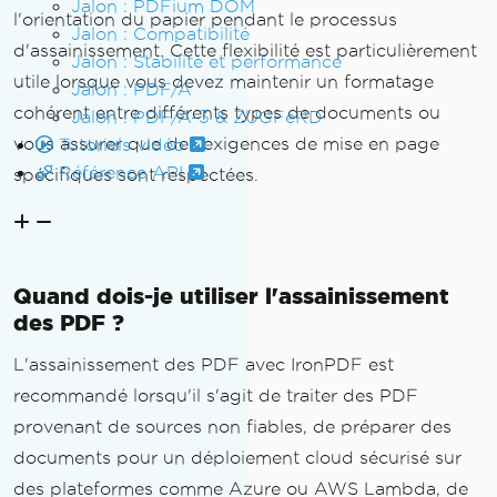
Jalon : PDFium DOM
l'orientation du papier pendant le processus
Jalon : Compatibilité
d'assainissement. Cette flexibilité est particulièrement
Jalon : Stabilité et performance
utile lorsque vous devez maintenir un formatage
Jalon : PDF/A
cohérent entre différents types de documents ou
Jalon : PDF/A-3 & ZUGFeRD
vous assurer que des exigences de mise en page
Tutoriels vidéo
Référence API
spécifiques sont respectées.
Quand dois-je utiliser l'assainissement
des PDF ?
L'assainissement des PDF avec IronPDF est
recommandé lorsqu'il s'agit de traiter des PDF
provenant de sources non fiables, de préparer des
documents pour un déploiement cloud sécurisé sur
des plateformes comme Azure ou AWS Lambda, de