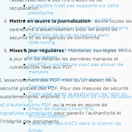
Le registre n'est pas supporté sur cette
récupération.
plateforme
Délai dépassé lors du rendu du PDF
Mettre en œuvre la journalisation
: suivre toutes les
Cas non traité pour AdaptiveRenderEngine
opérations d'assainissement pour les audits de
Définition de la clé de licence dans
sécurité et les exigences de conformité.
Web.config
Impossible de se connecter au serveur de
Mises à jour régulières
: Maintenez vos règles YARA
licenciement
à jour afin de détecter les dernières menaces et
IronPDF LinxARM ne peut pas allouer de
vulnérabilités liées aux PDF.
mémoire
Exceptions de service Windows .NET
L'assainissement des PDF n'est qu'un aspect de la
Framework
sécurité globale des PDF. Pour des mesures de sécurité
Code géré après la destruction de l'état du
supplémentaires, explorez
la définition de mots de passe
fil
et d'autorisations PDF
ou la mise en œuvre de
Erreur de licence Linux/WSL
signatures numériques
pour garantir l'authenticité et
Win32Exception
l'intégrité des documents.
Caractères non-ASCII dans le chemin de
fichier