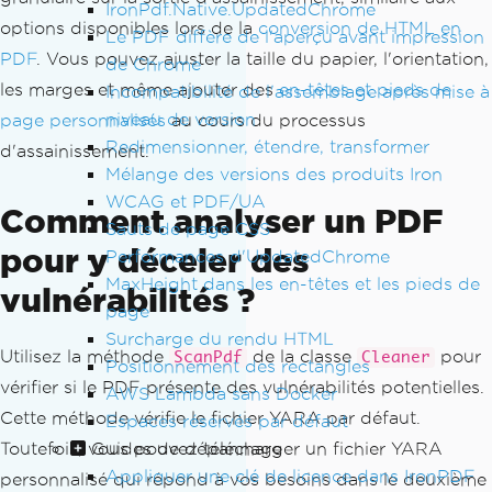
IronPdf.Native.UpdatedChrome
PdfDocument
 sanitizeWithSvg 
=
Cleaner
.
options disponibles lors de la
conversion de HTML en
SanitizeWithSvg
(
pdf
,
 options
);
Le PDF diffère de l'aperçu avant impression
PDF
. Vous pouvez ajuster la taille du papier, l'orientation,
de Chrome
// Export PDFs
les marges et même ajouter des
en-têtes et pieds de
Incompatibilité de l'assemblage après mise à
sanitizeWithBitmap
.
SaveAs
(
"sanitizeWit
niveau de version
page personnalisés
au cours du processus
hBitmap.pdf"
);
Redimensionner, étendre, transformer
d'assainissement.
sanitizeWithSvg
.
SaveAs
(
"sanitizeWithSv
Mélange des versions des produits Iron
g.pdf"
);
WCAG et PDF/UA
Comment analyser un PDF
Sauts de page CSS
pour y déceler des
Performances d'UpdatedChrome
MaxHeight dans les en-têtes et les pieds de
vulnérabilités ?
page
Surcharge du rendu HTML
Utilisez la méthode
de la classe
pour
ScanPdf
Cleaner
Positionnement des rectangles
vérifier si le PDF présente des vulnérabilités potentielles.
AWS Lambda sans Docker
Cette méthode vérifie le fichier YARA par défaut.
Espaces réservés par défaut
Guides de dépannage
Toutefois, vous pouvez télécharger un fichier YARA
Appliquer une clé de licence dans IronPDF
personnalisé qui répond à vos besoins dans le deuxième