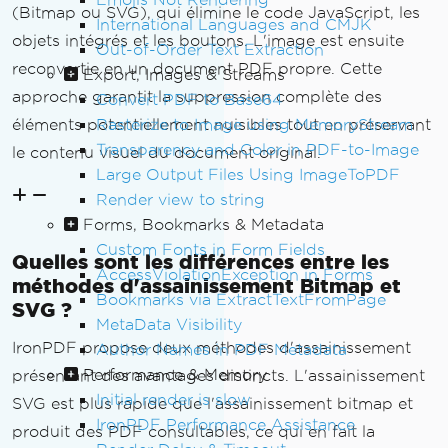
(Bitmap ou SVG), qui élimine le code JavaScript, les
International Languages and CMJK
objets intégrés et les boutons. L'image est ensuite
Out-of-Order Text Extraction
reconvertie en un document PDF propre. Cette
Export, Images & Streams
approche garantit la suppression complète des
Convert PDF to Base64
Rasterize to Image using MemoryStream
éléments potentiellement nuisibles tout en préservant
Transparency and Color in PDF-to-Image
le contenu visuel du document original.
Large Output Files Using ImageToPDF
Render view to string
Forms, Bookmarks & Metadata
Custom Fonts in Form Fields
Quelles sont les différences entre les
AccessViolationException in Forms
méthodes d'assainissement Bitmap et
Bookmarks via ExtractTextFromPage
SVG ?
MetaData Visibility
IronPDF propose deux méthodes d'assainissement
Author Names in PDF Metadata
Performance & Memory
présentant des avantages distincts. L'assainissement
Initial render is slow
SVG est plus rapide que l'assainissement bitmap et
IronPDF Performance Assistance
produit des PDF consultables, ce qui en fait la