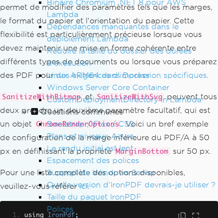
Binaire Chromium .NET 8 pour AWS
permet de modifier des paramètres tels que les marges,
Lambda
le format du papier et l'orientation du papier. Cette
Dépendances manquantes dans le
flexibilité est particulièrement précieuse lorsque vous
déploiement Lambda
devez maintenir une mise en forme cohérente entre
Réduire la taille du dossier des durées
différents types de documents ou lorsque vous préparez
d'exécution
Linux ARM64 dans Docker
des PDF pour
des exigences d'impression spécifiques
.
Windows Server Core Container
et
peuvent tous
SanitizeWithBitmap
SanitizeWithSvg
CustomDeploymentDirectory in Lambda
deux prendre un deuxième paramètre facultatif, qui est
Questions communes
Bootstrap / Flex / CSS
un objet
. Voici un bref exemple
ChromeRenderOptions
Plans et niveaux Azure
de configuration de la marge inférieure du PDF/A à 50
Le rendu initial est lent
px en définissant la propriété
sur 50 px.
MarginBottom
Espacement des polices
Support de Windows Server
Pour une liste complète des options disponibles,
Quelle version d'IronPDF devrais-je utiliser ?
veuillez-vous référer
ici
.
Taille du paquet IronPDF
Polices
using 
IronPdf
;