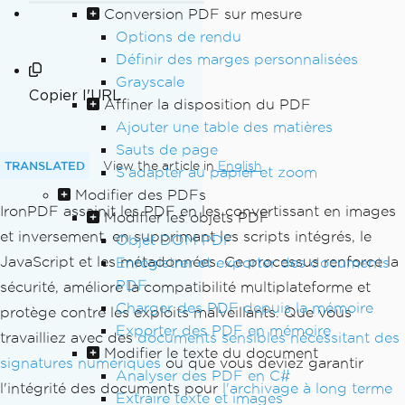
Conversion PDF sur mesure
Options de rendu
Définir des marges personnalisées
Grayscale
Copier l'URL
Affiner la disposition du PDF
Ajouter une table des matières
Sauts de page
TRANSLATED
View the article in
English
S'adapter au papier et zoom
Modifier des PDFs
IronPDF assainit les PDF en les convertissant en images
Modifier les objets PDF
et inversement, en supprimant les scripts intégrés, le
Objet DOM PDF
JavaScript et les métadonnées. Ce processus renforce la
Enregistrer et exporter des documents
PDF
sécurité, améliore la compatibilité multiplateforme et
Charger des PDF depuis la mémoire
protège contre les exploits malveillants. Que vous
Exporter des PDF en mémoire
travailliez avec des
documents sensibles nécessitant des
Modifier le texte du document
signatures numériques
ou que vous deviez garantir
Analyser des PDF en C#
l'intégrité des documents pour
l'archivage à long terme
Extraire texte et images