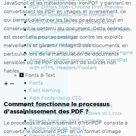
JavaScript et les métadonnées. IronPDF y parvient en
PDF Differs from Chrome Print Preview
convertissant les PDF en images et inversement, ce
IronPdf.UpdatedChrome Rendering
qui permet d'éliminer les failles de sécurité tout en
PDF/UA Renders Gray Background
conservant le contenu du document. Cette opération
IronPDF - _blank hyperlinks in a PDF open
est essentielle pour se protéger contre les exploits
in same browser tab
Print From Network Printer
malveillants et garantir l'intégrité des documents, en
Unhandled case for AdaptiveRenderEngine
particulier lors de la manipulation de documents
AccessViolationException After InsertPdf
sensibles ou de PDF provenant de sources non
with HTML Headers/Footers
fiables.
Fonts & Text
Fonts
Font Kerning
Add Fonts Using CSS
Comment fonctionne le processus
Custom Font Embedding on Linux
d'assainissement des PDF ?
Font Discrepancies: Windows vs Linux
Broken Font on AWS Lambda
Le processus d'assainissement d'IronPDF consiste à
Adobe Fonts as Type 3
convertir le document PDF en un format d'image
Emojis Not Rendering