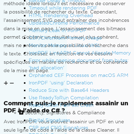
Render Delay & Timeout
méthode idéale lorsqu'il est nécessaire de conserver
Timeout while rendering PDF
la possibilité de rechercher du texte. Cependant,
HTML Rendering Overhead
l'assainissement SVG peut entraîner des incohérences
UpdatedChrome Performance
dans la mise en page. L'assainissement des bitmaps
Memory Leak in IronPDF
permet d'obtenir un résultat visuel plus cohérent,
CEF/Chromium Memory Usage
Monitor Memory in Linux/WSL
mais ne préserve pas la possibilité de recherche dans
IronPDF LinxARM Cannot Allocate Memory
le texte. Choisissez en fonction de vos besoins
Error while opening document from bytes:
spécifiques en matière de recherche et de cohérence
'bad allocation'
de la mise en page.
Orphaned CEF Processes on macOS ARM
IronPDF 'using' Declaration
Reduce Size with Base64 Headers
Use ReadyToRun Compilation
Comment puis-je rapidement assainir un
ReadyToRun FailFast Crash
PDF à l'aide de C# ?
Security, Signatures & Compliance
Digital Signatures
Avec IronPDF, vous pouvez assainir un PDF en une
CSP and CNG Signatures
seule ligne de code à l'aide de la classe Cleaner. Il