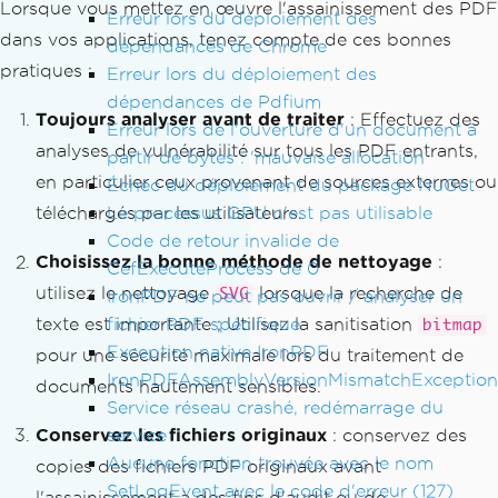
Lorsque vous mettez en œuvre l'assainissement des PDF
Erreur lors du déploiement des
dans vos applications, tenez compte de ces bonnes
dépendances de Chrome
pratiques :
Erreur lors du déploiement des
dépendances de Pdfium
Toujours analyser avant de traiter
: Effectuez des
Erreur lors de l'ouverture d'un document à
analyses de vulnérabilité sur tous les PDF entrants,
partir de bytes : 'mauvaise allocation'
en particulier ceux provenant de sources externes ou
Échec du déploiement du package NuGet
Le processus GPU n'est pas utilisable
téléchargés par les utilisateurs.
Code de retour invalide de
Choisissez la bonne méthode de nettoyage
:
CefExecuteProcess de 0
utilisez le nettoyage
lorsque la recherche de
SVG
IronPDF ne peut pas ouvrir / analyser un
fichier PDF spécifique
texte est importante ; Utilisez la sanitisation
bitmap
Exception native IronPDF
pour une sécurité maximale lors du traitement de
IronPDFAssemblyVersionMismatchException
documents hautement sensibles.
Service réseau crashé, redémarrage du
service
Conservez les fichiers originaux
: conservez des
Aucune fonction trouvée avec le nom
copies des fichiers PDF originaux avant
SetLogEvent avec le code d'erreur (127)
l'assainissement à des fins d'audit ou de