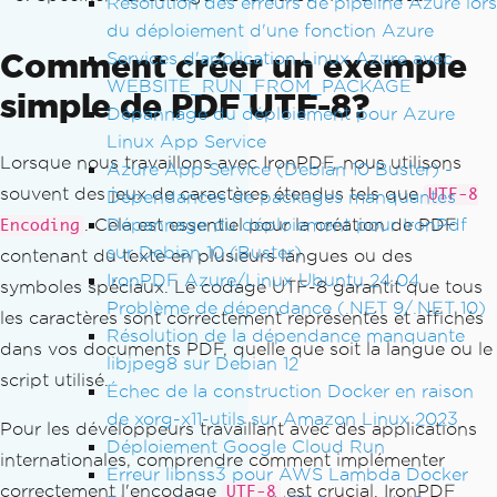
Résolution des erreurs de pipeline Azure lors
du déploiement d'une fonction Azure
Comment créer un exemple
Services d'application Linux Azure avec
WEBSITE_RUN_FROM_PACKAGE
simple de PDF UTF-8?
Dépannage du déploiement pour Azure
Linux App Service
Lorsque nous travaillons avec IronPDF, nous utilisons
Azure App Service (Debian 10 Buster) -
souvent des jeux de caractères étendus tels que
UTF-8
Dépendances de packages manquantes
Dépannage du déploiement pour IronPdf
. Cela est essentiel pour la création de PDF
Encoding
sur Debian 10 (Buster)
contenant du texte en plusieurs langues ou des
IronPDF Azure/Linux Ubuntu 24.04
symboles spéciaux. Le codage UTF-8 garantit que tous
Problème de dépendance (.NET 9/.NET 10)
les caractères sont correctement représentés et affichés
Résolution de la dépendance manquante
dans vos documents PDF, quelle que soit la langue ou le
libjpeg8 sur Debian 12
script utilisé.
Échec de la construction Docker en raison
de xorg-x11-utils sur Amazon Linux 2023
Pour les développeurs travaillant avec des applications
Déploiement Google Cloud Run
internationales, comprendre comment implémenter
Erreur libnss3 pour AWS Lambda Docker
correctement l'encodage
est crucial. IronPDF
UTF-8