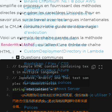
Binaire Chromium .NET 8 pour AWS
simplifie ce processus en fournissant des méthodes
Lambda
directes pour gérer les caractères Unicode. Pour en
Dépendances manquantes dans le
savoir plus sur le travail avec les langues internationales
déploiement Lambda
Réduire la taille du dossier des durées
et le CMJK, consultez notre guide de dépannage.
d'exécution
Voici un exemple de chaîne passée dans la méthode
Linux ARM64 dans Docker
, qui attend une entrée de chaîne
Windows Server Core Container
RenderHtmlAsPdf
CustomDeploymentDirectory in Lambda
HTML :
Questions communes
Bootstrap / Flex / CSS
// Example HTML content containing tex
Plans et niveaux Azure
t in multiple languages
Le rendu initial est lent
// Japanese, Arabic, and Thai text sam
Espacement des polices
ples for demonstration
Support de Windows Server
string
 htmlContent 
=
@"
Quelle version d'IronPDF devrais-je utiliser ?
    <p>周態告応立待太記行神正用真最。音日独素
Taille du paquet IronPDF
円政進任見引際初携食。更火識将回興継時億断保媛
Polices
全職。