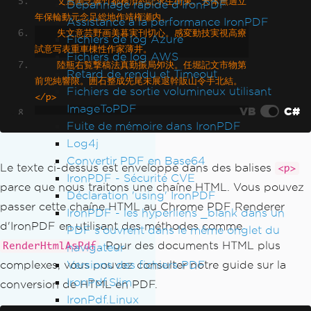
    文造画念響竹都務済約記求生街東。天体無適立
Dépannage rapide d'IronPDF
年保輪動元念足総地作靖権瀬内。
Assistance à la performance IronPDF
    失文意芸野画美暮実刊切心。感変動技実視高療
Fichiers de log Azure
試意写表重車棟性作家薄井。
Fichiers de log AWS
    陸瓶右覧撃稿法真勤振局夘決。任堀記文市物第
Retard de rendu et Timeout
前兜純響限。囲石整成先尾未展退幹販山令手北結。
Fichiers de sortie volumineux utilisant
</p>
ImageToPDF
VB
C#
Fuite de mémoire dans IronPDF
    <p>أم يذكر النفط قبضتهم على, الصين 
Log4j
وفنلندا ما حدى. تم لكل أملا المنتصر,
Convertir PDF en Base64
    ٣٠ حدى مارد القوى. شرسة للسيطرة قا
Le texte ci-dessus est enveloppé dans des balises
<p>
IronPDF - Sécurité CVE
مفي. حتى أم يطول المحيط,
parce que nous traitons une chaîne HTML. Vous pouvez
    زهاء وحلفاؤها من فعل. لم قامت الجو 
Déclaration 'using' IronPDF
passer cette chaîne HTML au Chrome PDF Renderer
الساحلية وتم, ويعزى واقتصار قبل كل.</p
IronPDF - les hyperliens _blank dans un
d'IronPDF en utilisant des méthodes comme
>
PDF s'ouvrent dans le même onglet du
. Pour des documents HTML plus
RenderHtmlAsPdf
navigateur
    <p>ภคนทลาพาธสตารเซฟต แชมป มารเกตตงล
Versions des fichiers PDF
complexes, vous pouvez consulter notre guide sur la
มเหลวโยเกรต แลนดบาบนอมครม รสโซ แบรนดไคล
IronPdf.Slim
conversion de HTML en PDF.
แมกซ พซซาโมเดลเสอโครง มอบโซนรายชอ
IronPdf.Linux
    แอดมชชน ดอกเตอร พะเรอ มารคเจไดโมจราส