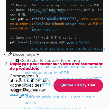
Performance et compression
// Render HTML containing Japanese text to PDF
// Note: Always include meta charset='utf-8' in y
Compression PDF
our HTML
Async & Multithreading
var
 pdf 
=
 renderer
.
RenderHtmlAsPdf
(
"<html><head><
Journalisation personnalisée
meta charset='utf-8'></head><body>こんにちは世界</bo
dy></html>"
);
Aplatir les PDF
Visualisation et impression de PDFs
// Save the PDF with UTF-8 content
Visualiser des PDF dans MAUI
pdf
.
SaveAs
(
"utf8-example.pdf"
);
Imprimer sur une imprimante physique
Dépannage
Contacter le support technique
Déployez pour tester sur votre environnement
Comment faire une demande de support
de production.
technique pour IronPDF
Commencez à
Obtenir le meilleur support pour IronPDF
utiliser IronPDF dans
Quick IronPDF Troubleshooting
votre projet dès
Free 30 Day Trial
aujourd'hui avec un
Déploiement
essai gratuit
Redistribuable Visual C++ pour Visual
Studio