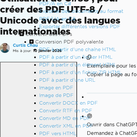
PDF/A en C#
créer des PDF UTF-8 /
Exporter des documents au format
Unicode avec des langues
PDF/UA en C#
Exporter différentes versions PDF
internationales
Convertir des PDFs
Conversion PDF polyvalente
Curtis Chau
PDF à partir d'une chaîne HTML
Mis à jour:
10 janvier 2026
PDF à partir d'un fichier HTML
PDF à partir d'un élément HTML
Exemplaire pour le
PDF à partir d'un fichier ZIP HTML
Copier la page au 
PDF à partir d'une URL
Image en PDF
Image de PDF
Convertir DOCX en PDF
Convertir RTF en PDF
Convertir MD en PDF
Ouvrir dans ChatGP
Convertir XML en PDF
Demandez à ChatGPT
PDF vers HTML