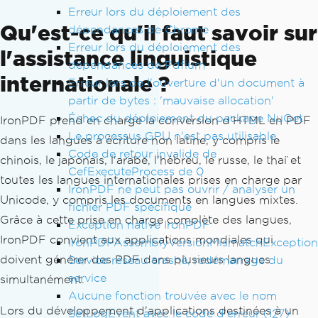
Erreur lors du déploiement des
Qu'est-ce qu'il faut savoir sur
dépendances de Chrome
Erreur lors du déploiement des
l'assistance linguistique
dépendances de Pdfium
internationale ?
Erreur lors de l'ouverture d'un document à
partir de bytes : 'mauvaise allocation'
Échec du déploiement du package NuGet
IronPDF prend en charge la conversion d'HTML en PDF
Le processus GPU n'est pas utilisable
dans les langues à écriture non latine, y compris le
Code de retour invalide de
chinois, le japonais, l'arabe, l'hébreu, le russe, le thaï et
CefExecuteProcess de 0
toutes les langues internationales prises en charge par
IronPDF ne peut pas ouvrir / analyser un
Unicode, y compris les documents en langues mixtes.
fichier PDF spécifique
Grâce à cette prise en charge complète des langues,
Exception native IronPDF
IronPDF convient aux applications mondiales qui
IronPDFAssemblyVersionMismatchException
doivent générer des PDF dans plusieurs langues
Service réseau crashé, redémarrage du
service
simultanément.
Aucune fonction trouvée avec le nom
Lors du développement d'applications destinées à un
SetLogEvent avec le code d'erreur (127)