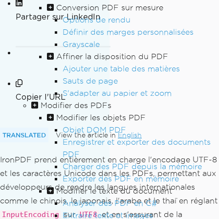
Conversion PDF sur mesure
Partager sur LinkedIn
Options de rendu
Définir des marges personnalisées
Grayscale
Affiner la disposition du PDF
Ajouter une table des matières
Sauts de page
S'adapter au papier et zoom
Copier l'URL
Modifier des PDFs
Modifier les objets PDF
Objet DOM PDF
TRANSLATED
View the article in
English
Enregistrer et exporter des documents
PDF
IronPDF prend entièrement en charge l'encodage UTF-8
Charger des PDF depuis la mémoire
et les caractères Unicode dans les PDFs, permettant aux
Exporter des PDF en mémoire
développeurs de rendre les langues internationales
Modifier le texte du document
comme le chinois, le japonais, l'arabe et le thaï en réglant
Analyser des PDF en C#
sur
et en s'assurant de la
Extraire texte et images
InputEncoding
UTF8