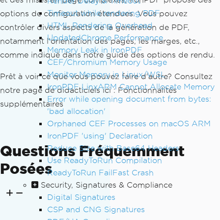
Render Delay & Timeout
Timeout while rendering PDF
options de configuration étendues. Vous pouvez
HTML Rendering Overhead
contrôler divers aspects de la génération de PDF,
UpdatedChrome Performance
notamment l'orientation des pages, les marges, etc.,
Memory Leak in IronPDF
comme indiqué dans notre guide des options de rendu.
CEF/Chromium Memory Usage
Monitor Memory in Linux/WSL
Prêt à voir ce que vous pouvez faire d'autre? Consultez
IronPDF LinxARM Cannot Allocate Memory
notre page de didacticiels ici : Fonctionnalités
Error while opening document from bytes:
supplémentaires
'bad allocation'
Orphaned CEF Processes on macOS ARM
IronPDF 'using' Declaration
Questions Fréquemment
Reduce Size with Base64 Headers
Use ReadyToRun Compilation
Posées
ReadyToRun FailFast Crash
Security, Signatures & Compliance
Digital Signatures
CSP and CNG Signatures