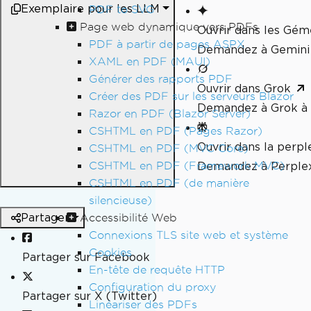
Exemplaire pour les LLM
PDF to SVG
Page web dynamique vers PDFs
Ouvrir dans les Gé
PDF à partir de pages ASPX
Demandez à Gemini 
XAML en PDF (MAUI)
Générer des rapports PDF
Ouvrir dans Grok
Créer des PDF sur les serveurs Blazor
Demandez à Grok à 
Razor en PDF (Blazor Server)
CSHTML en PDF (Pages Razor)
Ouvrir dans la perpl
CSHTML en PDF (MVC Core)
CSHTML en PDF (Framework MVC)
Demandez à Perplex
CSHTML en PDF (de manière
silencieuse)
Partager
Accessibilité Web
Connexions TLS site web et système
Cookies
Partager sur Facebook
En-tête de requête HTTP
Configuration du proxy
Partager sur X (Twitter)
Linéariser des PDFs