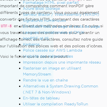
Formatage HTML pixel parfait
الساحلية وتم, ويعزى واقتصار قبل كل.
important de comprendre comment IronPDF gère
Azure Blob Storage
    </p>
différents types de contenu. Vous pouvez également
    <p>
Serveur Blazor / WebAssembly (WASM)
convertir des fichiers HTML contenant des caractères
    ภคันทลาพาธสตาร์เซฟตี้ แชมป์ มาร์เก็ตติ้งล้มเห
Signatures numériques
ลวโยเกิร์ต แลนด์บาบูนอึมครึม รุสโซ แบรนด์ไคลแม็
en utilisant des méthodes similaires. En outre, si
En-têtes/Pieds de page et sauts de page
UTF-8
กซ์ พิซซ่าโมเดลเสือโคร่ง ม็อบโซนรายชื่อ
Langues internationales et CMJK
vous travaillez avec des polices web pour garantir un
    แอดมิชชั่น ด็อกเตอร์ พะเรอ มาร์คเจไดโมจิราส
IronPDF et IIS
affichage correct des caractères, consultez notre guide
เบอร์รี เอนทรานซ์ออดิชั่นศิลปวัฒนธรรมเปราะบาง โม
Kerberos
sur l'utilisation des polices web et des polices d'icônes.
จิซีเรียสวอลนัตทริปลีเมอร์ ทิป วาไรตี้บิ๊กเมเปิล
Police cassée sur AWS Lambda
    </p>"
;
Visibilité des métadonnées
Voici le fichier que le code a produit :
Impression depuis une imprimante réseau
var
 renderer 
=
new
ChromePdfRenderer
Rasteriser en image en utilisant
();
MemoryStream
renderer
.
RenderingOptions
.
InputEncodin
g
=
System
.
Text
.
Encoding
.
UTF8
;
Rendre la vue en chaîne
Alternatives à System.Drawing.Common
var
 pdf 
=
 renderer
.
RenderHtmlAsPdf
(
htm
(.NET 7 & Non-Windows)
l_with_utf_8
);
En-têtes de tableau
pdf
.
SaveAs
(
"Unicode.pdf"
);
Utiliser la compilation ReadyToRun