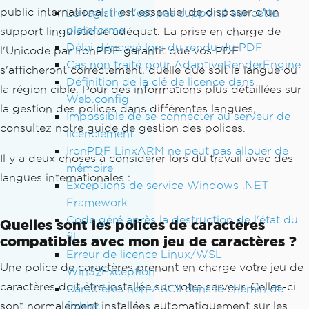
public international, il est essentiel de disposer d'un
Le registre n'est pas supporté sur cette
plateforme
support linguistique adéquat. La prise en charge de
Délai dépassé lors du rendu du PDF
l'Unicode par IronPDF garantit que vos PDF
Cas non traité pour AdaptiveRenderEngine
s'afficheront correctement, quelle que soit la langue ou
Définition de la clé de licence dans
la région cible. Pour des informations plus détaillées sur
Web.config
la gestion des polices dans différentes langues,
Impossible de se connecter au serveur de
consultez notre guide de gestion des polices.
licenciement
IronPDF LinxARM ne peut pas allouer de
Il y a deux choses à considérer lors du travail avec des
mémoire
langues internationales :
Exceptions de service Windows .NET
Framework
Code géré après la destruction de l'état du
Quelles sont les polices de caractères
fil
compatibles avec mon jeu de caractères ?
Erreur de licence Linux/WSL
Une police de caractères prenant en charge votre jeu de
Win32Exception
caractères doit être installée sur votre serveur. Celles-ci
Caractères non-ASCII dans le chemin de
fichier
sont normalement installées automatiquement sur les