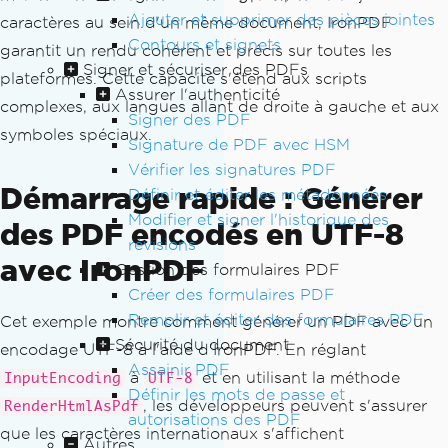
Ajouter et supprimer des pièces jointes
caractères au sein d'un même document, IronPDF
Contours et signets
garantit un rendu cohérent et précis sur toutes les
Signer et sécuriser des PDFs
plateformes. Cette capacité s'étend aux scripts
Assurer l'authenticité
complexes, aux langues allant de droite à gauche et aux
Signer des PDF
symboles spéciaux.
Signature de PDF avec HSM
Vérifier les signatures PDF
Démarrage rapide : Générer
Définir et éditer les métadonnées
Modifier et signer l'historique des
des PDF encodés en UTF-8
révisions
avec IronPDF
Gestion des formulaires PDF
Créer des formulaires PDF
Remplir et éditer des formulaires PDF
Cet exemple montre comment générer un PDF avec un
Sécurité du document
encodage UTF-8 à l'aide d'IronPDF. En réglant
Assainir PDF
à
et en utilisant la méthode
InputEncoding
UTF-8
Définir les mots de passe et
, les développeurs peuvent s'assurer
RenderHtmlAsPdf
autorisations des PDF
que les caractères internationaux s'affichent
Autres