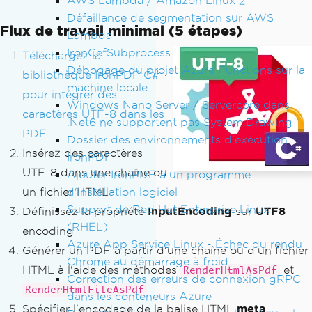
AWS Lambda / Amazon Linux 2
Défaillance de segmentation sur AWS
Flux de travail minimal (5 étapes)
Lambda
IronCefSubprocess
Téléchargez la
Débogage du projet Azure Functions sur la
bibliothèque IronPDF C#
machine locale
pour intégrer des
Windows Nano Server / Servercore dans
caractères UTF-8 dans les
.Net6 ne supportent pas System.Drawing
PDF
Dossier des environnements d'exécution
Insérez des caractères
IronPDF
UTF-8 dans une chaîne ou
Ajouter IronPDF à un programme
d'installation logiciel
un fichier HTML
Support de Red Hat Enterprise Linux
Définissez la propriété
InputEncoding
sur
UTF8
(RHEL)
encoding
Azure App Service Linux - Échec du rendu
Générer un PDF à partir d'une chaîne ou d'un fichier
Chrome au démarrage à froid
HTML à l'aide des méthodes
et
RenderHtmlAsPdf
Correction des erreurs de connexion gRPC
RenderHtmlFileAsPdf
dans les conteneurs Azure
Spécifier l'encodage de la balise HTML
meta