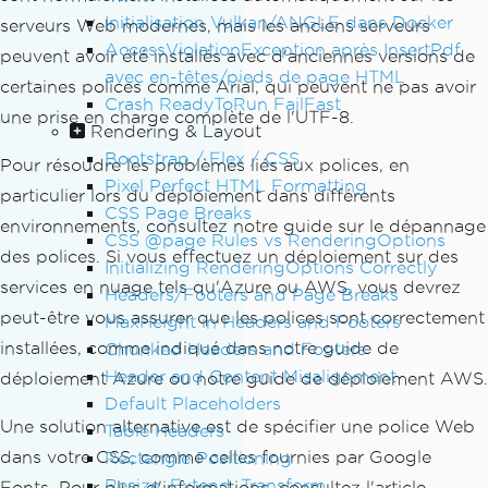
Initialisation Vulkan/ANGLE dans Docker
serveurs Web modernes, mais les anciens serveurs
AccessViolationException après InsertPdf
peuvent avoir été installés avec d'anciennes versions de
avec en-têtes/pieds de page HTML
certaines polices comme Arial, qui peuvent ne pas avoir
Crash ReadyToRun FailFast
une prise en charge complète de l'UTF-8.
Rendering & Layout
Bootstrap / Flex / CSS
Pour résoudre les problèmes liés aux polices, en
Pixel Perfect HTML Formatting
particulier lors du déploiement dans différents
CSS Page Breaks
environnements, consultez notre guide sur le dépannage
CSS @page Rules vs RenderingOptions
des polices. Si vous effectuez un déploiement sur des
Initializing RenderingOptions Correctly
services en nuage tels qu'Azure ou AWS, vous devrez
Headers/Footers and Page Breaks
peut-être vous assurer que les polices sont correctement
MaxHeight in Headers and Footers
installées, comme indiqué dans notre guide de
Chunked Headers and Footers
Header and Content Misalignment
déploiement Azure ou notre guide de déploiement AWS.
Default Placeholders
Une solution alternative est de spécifier une police Web
Table Headers
dans votre CSS, comme celles fournies par Google
Rectangle Positioning
Resize, Extend, Transform
Fonts. Pour plus d'informations, consultez l'article