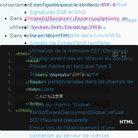
Erreurs de sauvegarde de chemin virtuel
correctement configurés pour le contenu
:
UTF-8
Signatures CSP et CNG
Dans
en
ChromePdfRenderer.RenderingOptions
Transparence et couleur dans PDF-to-Image
utilisant
Rendu IronPdf.UpdatedChrome
System.Text.Encoding.UTF8
Surveiller la mémoire dans Linux/WSL
Dans votre en-tête HTML :
Signets via ExtractTextFromPage
Utilisation de la mémoire CEF/Chromium
<html>
Désalignement des en-têtes et du contenu
<head>
Polices Adobe en tant que Type 3
Sortie Docker IronPdfEngine
<meta
charset
=
'utf-8'
>
Polices personnalisées dans les champs de
</head>
formulaire
<body>
Messages d'exception
        こんにちは世界
</body>
Accès au chemin 'Global-
</html>
IronSoftwareDeploymentGlobal' refusé
502 Mauvaise passerelle
HTML
Erreur lors de l'établissement d'une
connexion au serveur de licences