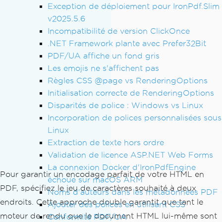
Exception de déploiement pour IronPdf.Slim
v2025.5.6
Incompatibilité de version ClickOnce
.NET Framework plante avec Prefer32Bit
PDF/UA affiche un fond gris
Les emojis ne s'affichent pas
Règles CSS @page vs RenderingOptions
Initialisation correcte de RenderingOptions
Disparités de police : Windows vs Linux
Incorporation de polices personnalisées sous
Linux
Extraction de texte hors ordre
Validation de licence ASP.NET Web Forms
La connexion Docker d'IronPdfEngine
Pour garantir un encodage parfait de votre HTML en
échoue sur macOS ARM
PDF, spécifiez le jeu de caractères souhaité à deux
Noms d'auteurs dans les métadonnées PDF
endroits. Cette approche double garantit que tant le
Ajouter des polices en utilisant CSS
moteur de rendu que le document HTML lui-même sont
Conformité PDF/UA