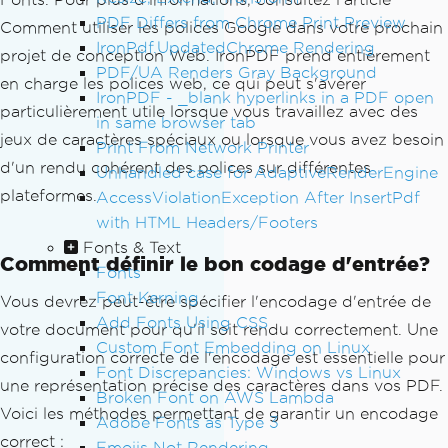
PDF Differs from Chrome Print Preview
Comment utiliser les polices Google dans votre prochain
IronPdf.UpdatedChrome Rendering
projet de conception Web. IronPDF prend entièrement
PDF/UA Renders Gray Background
en charge les polices web, ce qui peut s'avérer
IronPDF - _blank hyperlinks in a PDF open
particulièrement utile lorsque vous travaillez avec des
in same browser tab
jeux de caractères spéciaux ou lorsque vous avez besoin
Print From Network Printer
d'un rendu cohérent des polices sur différentes
Unhandled case for AdaptiveRenderEngine
plateformes.
AccessViolationException After InsertPdf
with HTML Headers/Footers
Fonts & Text
Comment définir le bon codage d'entrée?
Fonts
Font Kerning
Vous devrez peut-être spécifier l'encodage d'entrée de
Add Fonts Using CSS
votre document pour qu'il soit rendu correctement. Une
Custom Font Embedding on Linux
configuration correcte de l'encodage est essentielle pour
Font Discrepancies: Windows vs Linux
une représentation précise des caractères dans vos PDF.
Broken Font on AWS Lambda
Voici les méthodes permettant de garantir un encodage
Adobe Fonts as Type 3
correct :
Emojis Not Rendering