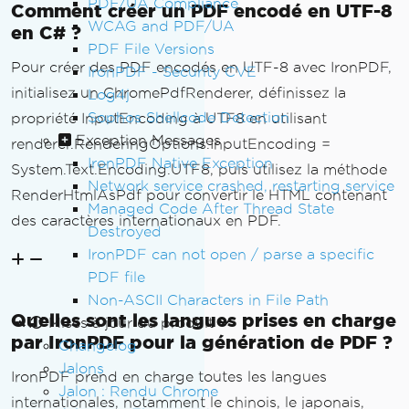
PDF/UA Compliance
Comment créer un PDF encodé en UTF-8
WCAG and PDF/UA
en C# ?
PDF File Versions
Pour créer des PDF encodés en UTF-8 avec IronPDF,
IronPDF - Security CVE
initialisez un ChromePdfRenderer, définissez la
Log4j
Sophos Shellcode Detection
propriété InputEncoding à UTF8 en utilisant
Exception Messages
renderer.RenderingOptions.InputEncoding =
IronPDF Native Exception
System.Text.Encoding.UTF8, puis utilisez la méthode
Network service crashed, restarting service
RenderHtmlAsPdf pour convertir le HTML contenant
Managed Code After Thread State
des caractères internationaux en PDF.
Destroyed
IronPDF can not open / parse a specific
PDF file
Non-ASCII Characters in File Path
Quelles sont les langues prises en charge
Mises à jour du produit
par IronPDF pour la génération de PDF ?
Changelog
Jalons
IronPDF prend en charge toutes les langues
Jalon : Rendu Chrome
internationales, notamment le chinois, le japonais,