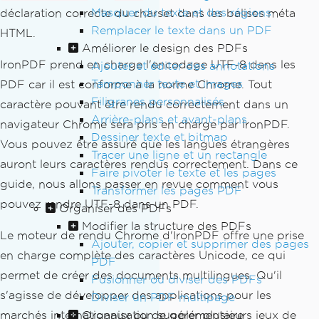
Masquer du texte et des régions
déclaration correcte du charset dans les balises méta
Remplacer le texte dans un PDF
HTML.
Améliorer le design des PDFs
IronPDF prend en charge l'encodage UTF-8 dans les
Ajouter et éditer des annotations
Tamponner texte et images
PDF car il est conforme à la norme Chrome. Tout
Filigranes personnalisés
caractère pouvant être rendu correctement dans un
Arrière-plans et avant-plans
navigateur Chrome sera pris en charge par IronPDF.
Dessiner texte et bitmap
Vous pouvez être assuré que les langues étrangères
Tracer une ligne et un rectangle
auront leurs caractères rendus correctement. Dans ce
Faire pivoter le texte et les pages
guide, nous allons passer en revue comment vous
Transformer les pages PDF
pouvez rendre UTF-8 dans un PDF.
Organiser des PDFs
Modifier la structure des PDFs
Le moteur de rendu Chrome d'IronPDF offre une prise
Ajouter, copier et supprimer des pages
en charge complète des caractères Unicode, ce qui
PDF
permet de créer des documents multilingues. Qu'il
Fusionner ou diviser des PDFs
s'agisse de développer des applications pour les
Diviser un PDF multipage
Organisation supplémentaire
marchés internationaux ou de gérer plusieurs jeux de