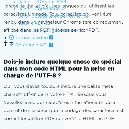
Jalon : PDFium DOM
l'arabe, le thaï et d'autres langues qui utilisent les
Jalon : Compatibilité
caractères Unicode. Tout caractère pouvant être
Jalon : Stabilité et performance
rendu dans un navigateur Chrome sera correctement
Jalon : PDF/A
affiché dans les PDF générés par IronPDF.
Jalon : PDF/A-3 & ZUGFeRD
Tutoriels vidéo
Référence API
Dois-je inclure quelque chose de spécial
dans mon code HTML pour la prise en
charge de l'UTF-8 ?
Oui, vous devez toujours inclure une balise meta
charset='utf-8' dans votre HTML lorsque vous
travaillez avec des caractères internationaux. Cela
permet de s'assurer que le codage des caractères est
correct lorsqu'IronPDF convertit le HTML en PDF.