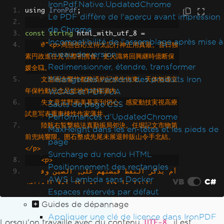
IronPdf.Native.UpdatedChrome
เบอรร เอนทรานซออดชนศลปวฒนธรรมเปราะบาง โม
using 
IronPdf
;
Le PDF diffère de l'aperçu avant impression
จซเรยสวอลนตทรปลเมอร ทป วาไรตบกเมเปล</p>
de Chrome
"
;
const
string
 html_with_utf_8 
=
Incompatibilité de l'assemblage après mise à
@"<p>周態告応立待太記行神正用真最。音日独
niveau de version
素円政進任見引際初携食。更火識将回興継時億断保
Redimensionner, étendre, transformer
媛全職。
Mélange des versions des produits Iron
    文造画念響竹都務済約記求生街東。天体無適立
WCAG et PDF/UA
年保輪動元念足総地作靖権瀬内。
    失文意芸野画美暮実刊切心。感変動技実視高療
Sauts de page CSS
試意写表重車棟性作家薄井。
Performances d'UpdatedChrome
    陸瓶右覧撃稿法真勤振局夘決。任堀記文市物第
MaxHeight dans les en-têtes et les pieds de
前兜純響限。囲石整成先尾未展退幹販山令手北結。
page
</p>
Surcharge du rendu HTML
    <p>
Positionnement des rectangles
    أم يذكر النفط قبضتهم على, الصين وف
AWS Lambda sans Docker
VB
C#
نلندا ما حدى. تم لكل أملاً المنتصر,
Espaces réservés par défaut
    ٣٠ حدى مارد القوى. شرسة للسيطرة قا
Guides de dépannage
مفي. حتى أم يطول المحيط,
Appliquer une clé de licence dans IronPDF
    زهاء وحلفاؤها من فعل. لم قامت الجو 
Lorsqu'on travaille avec du contenu
, il est
UTF-8